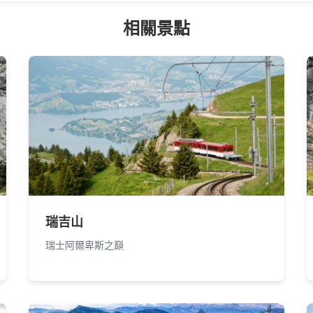
相關景點
瑞吉山
瑞士阿爾卑斯之巔