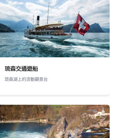
琉森交通遊船
琉森湖上的流動觀景台