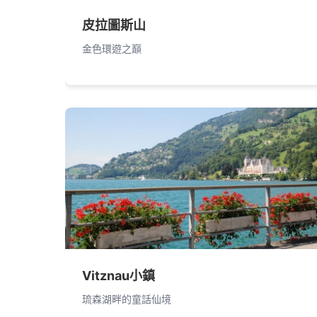
皮拉圖斯山
金色環遊之巔
Vitznau小鎮
琉森湖畔的童話仙境