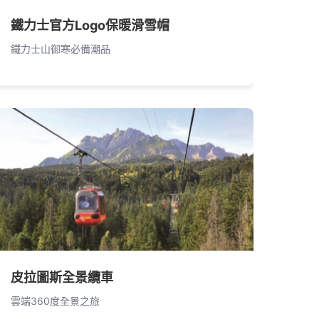
鐵力士官方Logo保暖滑雪帽
鐵力士山御寒必備潮品
皮拉圖斯全景纜車
雲端360度全景之旅