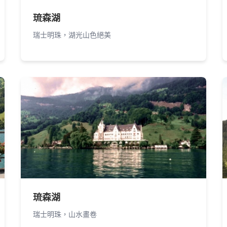
琉森湖
瑞士明珠，湖光山色絕美
琉森湖
瑞士明珠，山水畫卷