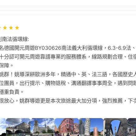
★
★
★
★
利南法循環線:
德國開元周遊BY030626南法義大利循環線，6.3-6.9
十分認可開元周遊靠譜專業的服務體系，線路規劃合理、住
保障。
姚群！姚導深耕歐洲多年，精通中、英、法三語，各國歷史
位團員，出行提示、購物退稅、溝通翻譯事事周全，遇到問
穩重負責。
很放心，姚群導遊更是本次旅途最大加分項，強烈推薦，下