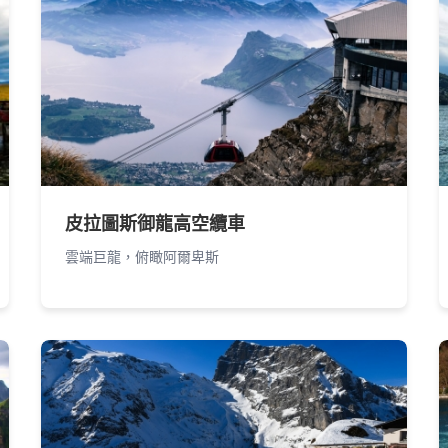
皮拉圖斯御龍高空纜車
雲端巨龍，俯瞰阿爾卑斯