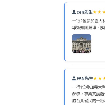
cen先生
★
★
一行2位參加義大
導遊知識淵博，解
FAN先生
★
★
一行1位參加義大
郝導，專業真誠熱
胞台北省民的一緻