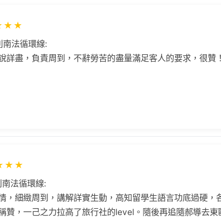
★
★
★
利南法循環線:
說詳盡，負責周到，不辭勞苦的盡量滿足客人的要求，很贊
★
★
★
利南法循環線:
情，細緻周到，講解詳實生動，高知留學生語言功底過硬，
稱贊，一己之力拉高了旅行社的level。隨後再追隨郝導去東