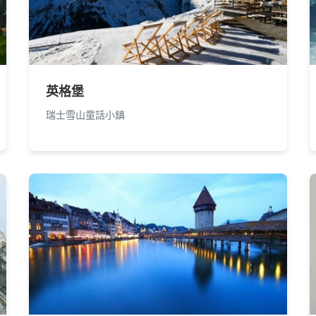
英格堡
瑞士雪山童話小鎮