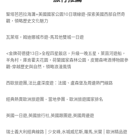
聖塔芭芭拉海灘+美國國家公園10日環線遊-探索美國西部自然奇
觀，領略歷史文化魅力
瓦萊塔，姆迪娜城市遊-馬耳他雙城一日遊
<金牌荷德捷13日>全程四星飯店，升級一晚五星，萊茵河遊船，
羊角村，庫肯霍夫花園，荷蘭國家森林公園，皮爾森啤酒博物館參
觀-穿越歷史與自然，領略浪漫風情
西歐旅遊團,法比盧深度遊：法國、盧森堡及周邊熱門線路
經典熱賣歐洲旅遊團 - 當地參團 - 歐洲旅遊國家排名
英國一日遊,英國旅行社,英國跟團遊,英國周邊遊
瑞士義大利經典線路 | 少女峰,水城威尼斯,羅馬,米蘭 | 歐洲精品遊