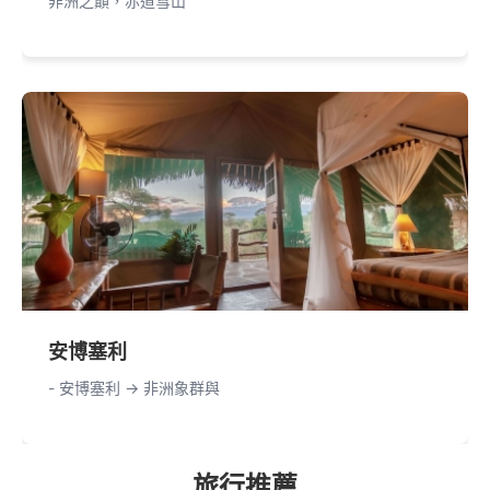
非洲之巔，赤道雪山
安博塞利
- 安博塞利 -> 非洲象群與
旅行推薦