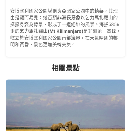
安博塞利國家公園堪稱肯亞國家公園中的精華，其理
由是顯而易見：幾百頭
非洲長牙象
以乞力馬扎羅山的
挺撥身姿為背景，形成了一道絕妙的風景。海拔5859
米的
乞力馬扎羅山(Mt Kilimanjaro)
是非洲第一高峰，
屹立於安博塞利國家公園南部邊界，在天氣晴朗的黎
明和黃昏，景色更加美輪美奐。
相關景點