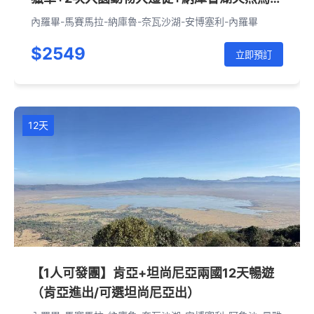
+乞力馬扎羅雪山（內羅畢進出）
內羅畢-馬賽馬拉-納庫魯-奈瓦沙湖-安博塞利-內羅畢
$2549
立即預訂
12天
【1人可發團】肯亞+坦尚尼亞兩國12天暢遊
（肯亞進出/可選坦尚尼亞出）