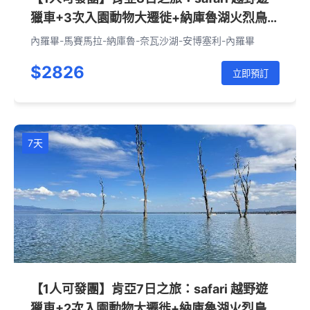
獵車+3次入園動物大遷徙+納庫魯湖火烈鳥
+乞力馬扎羅雪山（內羅畢進出）
內羅畢-馬賽馬拉-納庫魯-奈瓦沙湖-安博塞利-內羅畢
$2826
立即預訂
7天
【1人可發團】肯亞7日之旅：safari 越野遊
獵車+2次入園動物大遷徙+納庫魯湖火烈鳥