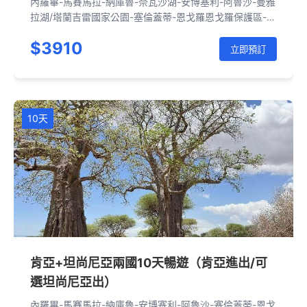
內羅畢-馬賽馬拉-納庫魯-奈瓦沙湖-安博塞利-阿魯沙-曼雅
拉湖/塔蘭吉雷國家公園-塞倫蓋蒂-恩戈羅恩戈羅保護區-恩
戈羅恩戈羅火山口-阿魯沙-內羅畢
$3910
立即預訂
10天
肯亞+坦尚尼亞兩國10天暢遊（肯亞進出/可
選坦尚尼亞出）
內羅畢-馬賽馬拉-納庫魯-安博塞利-阿魯沙-塞倫蓋蒂-恩戈