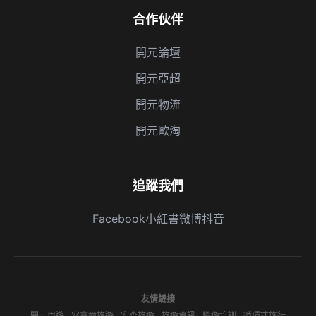
合作伙伴
開元論壇
開元亞超
開元物流
開元歐淘
追蹤我們
Facebook
小紅書
微博
抖音
友情鏈接
開元周遊
安賽爾旅遊
宏森旅遊
旅遊資訊
導遊培訓
循環式旅行