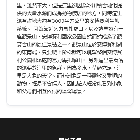
里，雖然不大，但是這里卻因為冰川積雪融化提
供的大量水源而成為動物棲居的地方，同時這里
還有占地大約有3000平方公里的安博賽利生態
系統。 因為靠近乞力馬扎羅山，以及這里還有一
座觀景山，安博賽利國家公園自然而然成為了觀
賞雪山的最佳景點之一。觀景山位於安博賽利湖
的東南端，只要爬上阶梯就可以眺望整個安博賽
利公園和遠處的乞力馬扎羅山。 另外這里最着名
的還要數這里的象群。因為多水，草類充足，這
里是大象的天堂。而非洲象是一種靈敏又乖順的
動物，輕易不會傷人，因此遊人經常能看到小象
和父母們相互依偎的溫馨場景。