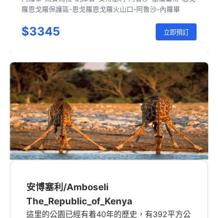
羅恩戈羅保護區-恩戈羅恩戈羅火山口-阿魯沙-內羅畢
$3345
立即預訂
安博塞利/Amboseli
The_Republic_of_Kenya
這里的公園已經有着40年的歷史，有392平方公