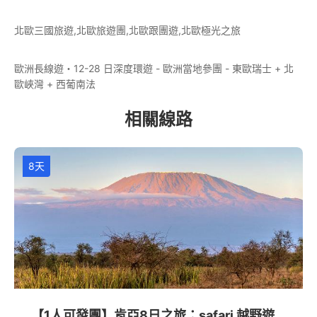
北歐三國旅遊,北歐旅遊團,北歐跟團遊,北歐極光之旅
歐洲長線遊・12-28 日深度環遊 - 歐洲當地參團 - 東歐瑞士 + 北
歐峽灣 + 西葡南法
相關線路
8天
【1人可發團】肯亞8日之旅：safari 越野遊