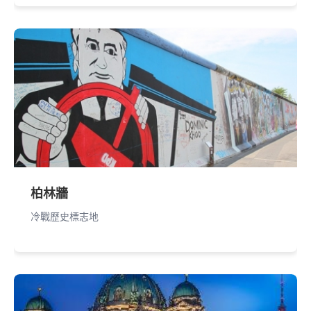
柏林牆
冷戰歷史標志地