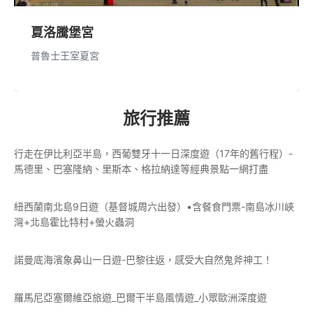
夏洛騰堡宮
普魯士王室夏宮
旅行推薦
行走在伊比利亞半島，西葡雙牙十一日深度遊（17年的舊行程）-
馬德里、巴塞隆納、里斯本、格拉納達等經典景點一網打盡
紐西蘭南北島9日遊（基督城周六出發）•含餐食門票-南島冰川峽
灣+北島霍比特村+螢火蟲洞
諾曼底海濱象鼻山一日遊-巴黎往返，感受大自然鬼斧神工！
羅馬尼亞塞爾維亞旅遊_巴爾干半島風情遊_小眾歐洲深度遊