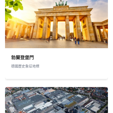
勃蘭登堡門
德國歷史象征地標