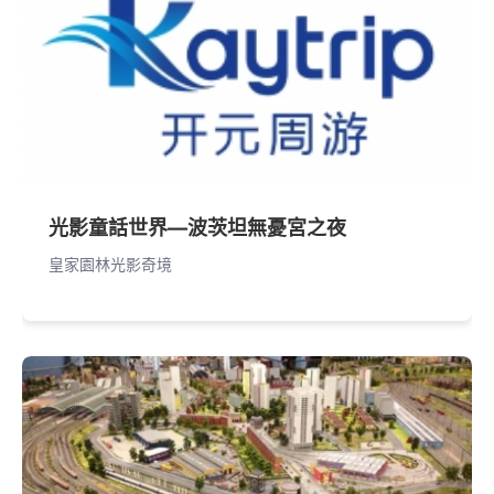
光影童話世界—波茨坦無憂宮之夜
皇家園林光影奇境