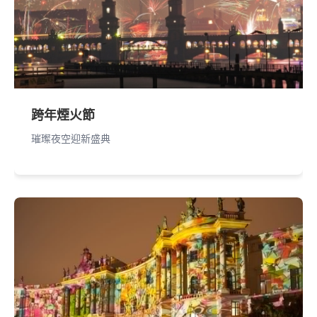
跨年煙火節
璀璨夜空迎新盛典