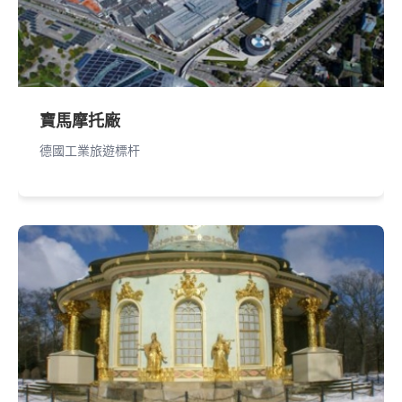
寶馬摩托廠
德國工業旅遊標杆