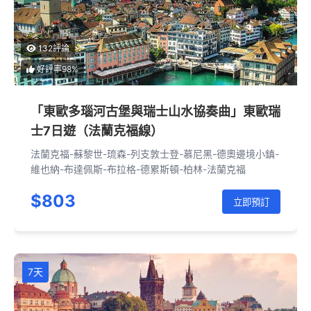
132評論
好評率98%
「東歐多瑙河古堡與瑞士山水協奏曲」東歐瑞
士7日遊（法蘭克福線）
法蘭克福-蘇黎世-琉森-列支敦士登-慕尼黑-德奧邊境小鎮-
維也納-布達佩斯-布拉格-德累斯頓-柏林-法蘭克福
$803
立即預訂
7天