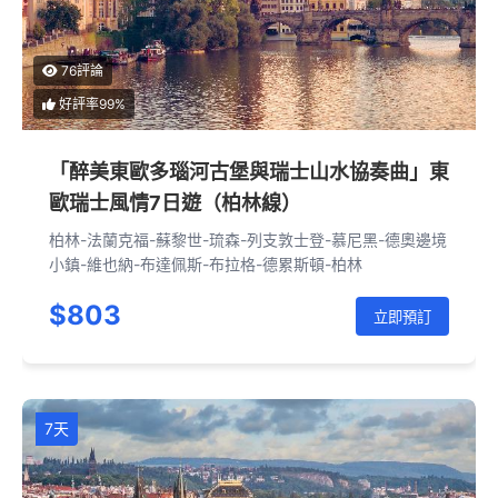
76評論
好評率99%
「醉美東歐多瑙河古堡與瑞士山水協奏曲」東
歐瑞士風情7日遊（柏林線）
柏林-法蘭克福-蘇黎世-琉森-列支敦士登-慕尼黑-德奧邊境
小鎮-維也納-布達佩斯-布拉格-德累斯頓-柏林
$803
立即預訂
7天