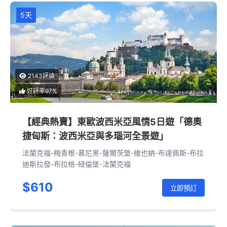
5天
2143評論
好評率97%
【經典熱賣】東歐波西米亞風情5日遊「德奧
捷匈斯：波西米亞與多瑙河全景遊」
法蘭克福-梅青根-慕尼黑-薩爾茨堡-維也納-布達佩斯-布拉
迪斯拉發-布拉格-紐倫堡-法蘭克福
$610
立即預訂