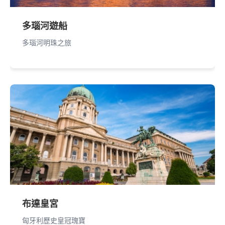
多瑙河遊船
多瑙河明珠之旅
布達皇宮
匈牙利歷史皇冠瑰寶