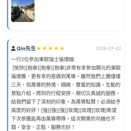
Qin先生
★
★
★
★
★
2026-07-02
一行2位參加東歐瑞士循環線:
[愉快][抱拳][抱拳][抱拳]非常有幸參加開元的東歐
循環團，更有幸的是遇到萬導。雖然我們上團僅僅
三天，但萬導的熱情、細緻、豐富的知識，生動的
景點介紹，周到的行程安排，親切又真誠的服務，
給我們留下了深刻的印象。為萬導點贊！必須給予
高度的好評！[強][強][強][玫瑰][玫瑰][玫瑰]希望
下次參團能再由萬導帶隊。這次開車的司機也不
錯，安全、正點、服務也好！