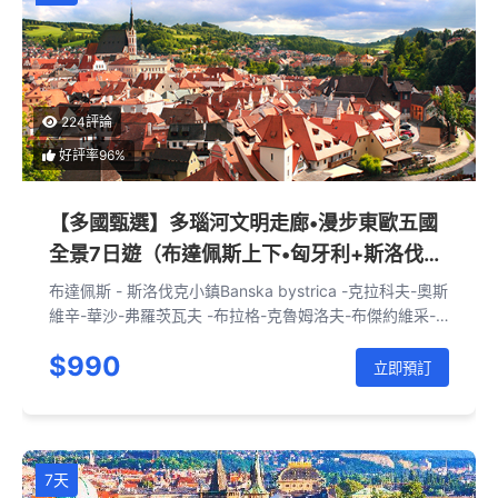
224評論
好評率96%
【多國甄選】多瑙河文明走廊•漫步東歐五國
全景7日遊（布達佩斯上下•匈牙利+斯洛伐克
+波蘭+捷克+奧地利）
布達佩斯 - 斯洛伐克小鎮Banska bystrica -克拉科夫-奧斯
維辛-華沙-弗羅茨瓦夫 -布拉格-克魯姆洛夫-布傑約維采-
維也納-布拉迪斯拉發-布達佩斯
$990
立即預訂
7天