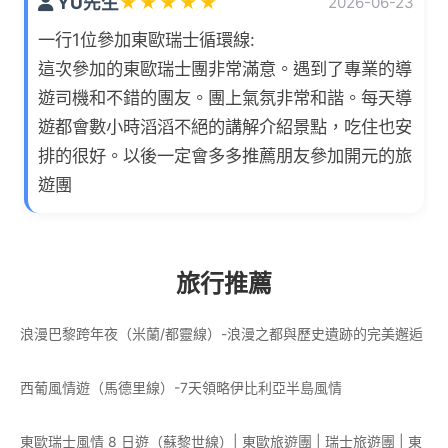
YU先生
★
★
★
★
★
2026-06-23
一行1位參加東歐瑞士循環線:
這次參加的東歐瑞士團非常滿意。遇到了專業的導
遊司機和不錯的團友。團上氣氛非常和諧。每天導
遊都會數小時滔滔不絕的講解介紹景點，吃住也安
排的很好。以後一定會多多推薦朋友參加開元的旅
遊團
旅行推薦
浪漫巴黎跨年夜（米蘭/都靈線）-浪漫之都與歷史遺跡的完美邂逅
西葡風情遊（馬德里線）-7天領略伊比利亞半島風情
東歐瑞士風情 8 日遊（蘇黎世線）| 東歐旅遊團 | 瑞士旅遊團 | 東