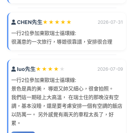
CHEN先生
★
★
★
★
★
2026-07-31
一行2位參加東歐瑞士循環線:
很滿意的一次旅行，導遊很靠譜，安排很合理
luo先生
★
★
★
★
★
2026-07-09
一行2位參加東歐瑞士循環線:
景色是真的美， 導遊又帥又細心，很會拍照。
我們這一期碰上大高溫， 在瑞士住的那晚沒有空
調，基本沒睡，還是要考慮安排一個有空調的飯店
以防萬一。 另外感覺有兩天的車程太長了，好
累。