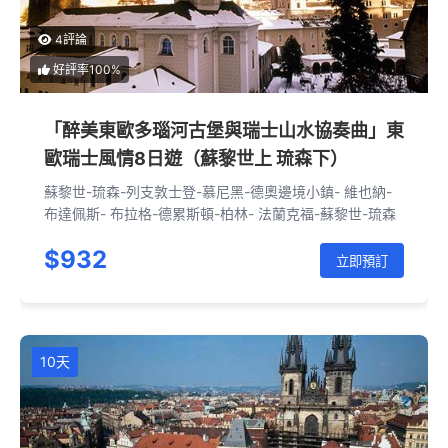
4評論
好評率100%
「醉美東歐多瑙河古堡與瑞士山水協奏曲」東
歐瑞士風情8日遊（蘇黎世上 琉森下）
蘇黎世-琉森-列支敦士登-慕尼黑-德奧邊境小鎮- 維也納-
布達佩斯- 布拉格-德累斯頓-柏林- 法蘭克福-蘇黎世-琉森
$932
立即預訂
10天