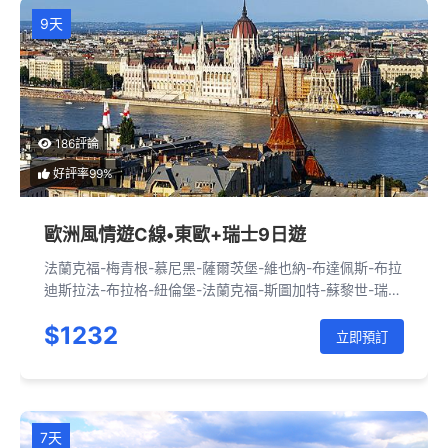
9天
186評論
好評率99%
歐洲風情遊C線•東歐+瑞士9日遊
法蘭克福-梅青根-慕尼黑-薩爾茨堡-維也納-布達佩斯-布拉
迪斯拉法-布拉格-紐倫堡-法蘭克福-斯圖加特-蘇黎世-瑞士
小鎮-伯爾尼-洛桑-蒙特勒-瑞士小鎮-因特拉肯-琉森-沙夫
$1232
豪森-斯圖加特-法蘭克福
立即預訂
7天