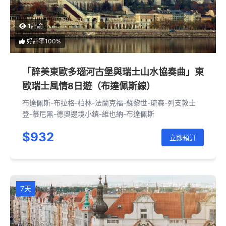
1評論
好評率100%
「醉美東歐多瑙河古堡與瑞士山水協奏曲」東
歐瑞士風情8日遊（布達佩斯線）
布達佩斯-布拉格-柏林-法蘭克福-蘇黎世-琉森-列支敦士
登-慕尼黑-德奧邊境小鎮-維也納-布達佩斯
$932
立即預訂
7天