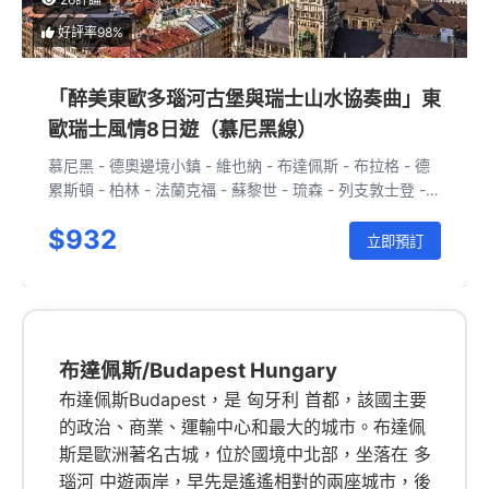
好評率98%
「醉美東歐多瑙河古堡與瑞士山水協奏曲」東
歐瑞士風情8日遊（慕尼黑線）
慕尼黑 - 德奧邊境小鎮 - 維也納 - 布達佩斯 - 布拉格 - 德
累斯頓 - 柏林 - 法蘭克福 - 蘇黎世 - 琉森 - 列支敦士登 -
慕尼黑
$932
立即預訂
布達佩斯/Budapest Hungary
布達佩斯Budapest，是 匈牙利 首都，該國主要
的政治、商業、運輸中心和最大的城市。布達佩
斯是歐洲著名古城，位於國境中北部，坐落在 多
瑙河 中遊兩岸，早先是遙遙相對的兩座城市，後