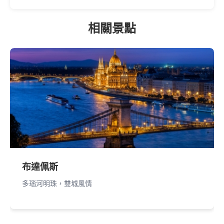
相關景點
布達佩斯
多瑙河明珠，雙城風情