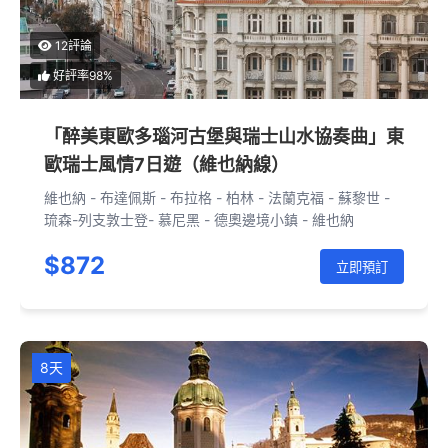
12評論
好評率98%
「醉美東歐多瑙河古堡與瑞士山水協奏曲」東
歐瑞士風情7日遊（維也納線）
維也納 - 布達佩斯 - 布拉格 - 柏林 - 法蘭克福 - 蘇黎世 -
琉森-列支敦士登- 慕尼黑 - 德奧邊境小鎮 - 維也納
$872
立即預訂
8天