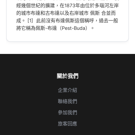
經幾個世紀的擴建，在1873年由位於多瑙河左岸
的城市布達和古布達以及右岸城市 佩斯 合並而
成。 [1] 此前沒有布達佩斯這個稱呼，過去一般
將它稱為佩斯-布達（Pest-Buda）。
關於我們
企業介紹
聯絡我們
參加我們
旅客回應