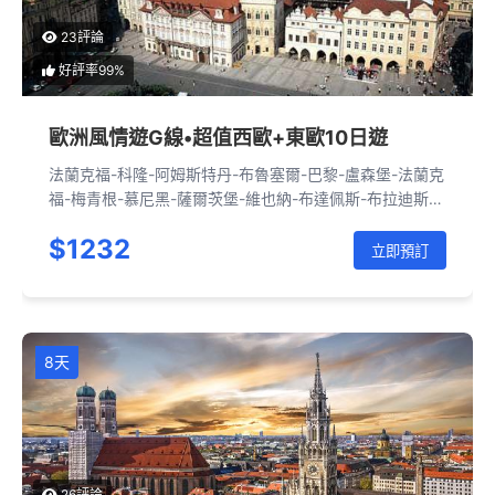
23評論
好評率99%
歐洲風情遊G線•超值西歐+東歐10日遊
法蘭克福-科隆-阿姆斯特丹-布魯塞爾-巴黎-盧森堡-法蘭克
福-梅青根-慕尼黑-薩爾茨堡-維也納-布達佩斯-布拉迪斯拉
發-布拉格-紐倫堡-法蘭克福
$1232
立即預訂
8天
26評論