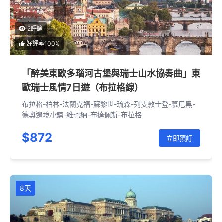
2評論
好評率100%
「醉美東歐多瑙河古堡與瑞士山水協奏曲」東
歐瑞士風情7日遊（布拉格線）
布拉格-柏林-法蘭克福-蘇黎世-琉森-列支敦士登-慕尼黑-
德奧邊境小鎮-維也納-布達佩斯-布拉格
$872
立即預訂
8天