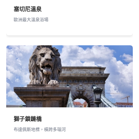
塞切尼溫泉
歐洲最大溫泉浴場
獅子鎖鏈橋
布達佩斯地標，橫跨多瑙河