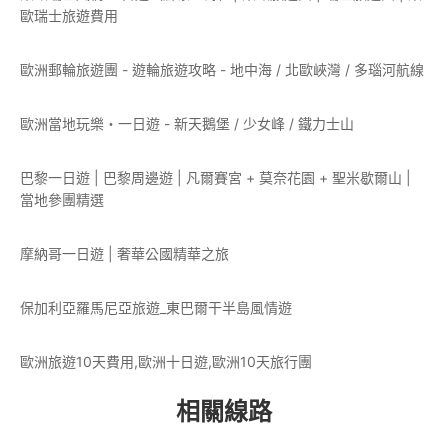
歐瑞士旅遊費用
歐洲郵輪旅遊團 - 遊輪旅遊攻略 - 地中海 / 北歐峽灣 / 多瑙河航線
歐洲當地玩樂・一日遊 - 新天鵝堡 / 少女峰 / 鐵力士山
巴黎一日遊 | 巴黎周邊遊 | 凡爾賽宮 + 莫奈花園 + 聖米歇爾山 |
當地參團精選
摩納哥一日遊 | 奢華公國精華之旅
保加利亞羅馬尼亞旅遊_東巴爾干半島風情遊
歐洲旅遊10天費用,歐洲十日遊,歐洲10天旅行團
相關線路