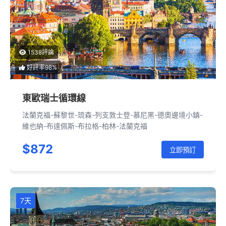
1538評論
好評率98%
東歐瑞士循環線
法蘭克福-蘇黎世-琉森-列支敦士登-慕尼黑-德奧邊境小鎮-
維也納-布達佩斯-布拉格-柏林-法蘭克福
$872
立即預訂
7天