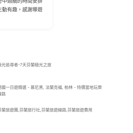
行中過關的時間安排
生動有趣，感謝導遊
極光追尋者-7天芬蘭極光之旅
德國一日遊精選 - 慕尼黑, 法蘭克福, 柏林 - 特價當地玩樂
線路
芬蘭旅遊團,芬蘭旅行社,芬蘭旅遊線路,芬蘭旅遊費用