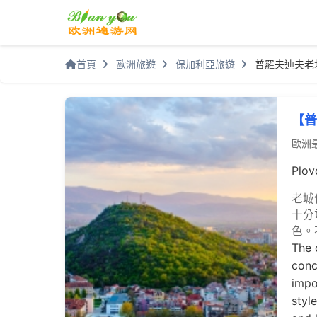
首頁
歐洲旅遊
保加利亞旅遊
普羅夫迪夫老
【普
歐洲
Plov
老城
十分
色。
The 
conc
impo
styl