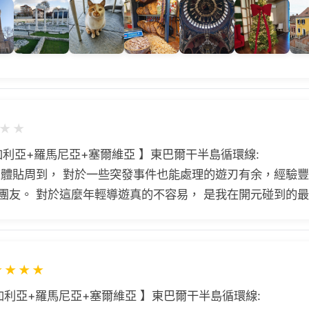
★
★
加利亞+羅馬尼亞+塞爾維亞 】東巴爾干半島循環線:
團友體貼周到， 對於一些突發事件也能處理的遊刃有余，經驗
團友。 對於這麼年輕導遊真的不容易， 是我在開元碰到的
★
★
★
★
加利亞+羅馬尼亞+塞爾維亞 】東巴爾干半島循環線: