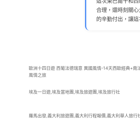
這次東巴爾干和西
合理，還時刻關心
的辛勤付出，讓這
歐洲十四日遊 西葡法德瑞意 異國風情-14天西歐經典+南
風情之旅
埃及一日遊,埃及當地團,埃及旅遊團,埃及旅行社
羅馬出發,義大利旅遊團,義大利行程報價,義大利華人旅行