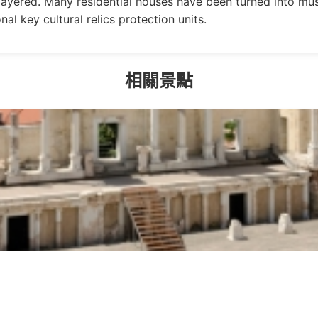
layered. Many residential houses have been turned into 
nal key cultural relics protection units.
相關景點