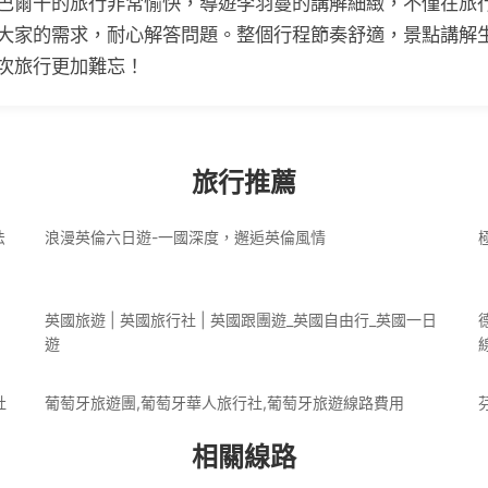
巴爾干的旅行非常愉快，導遊李羽蔓的講解細緻，不僅在旅
大家的需求，耐心解答問題。整個行程節奏舒適，景點講解
次旅行更加難忘！
旅行推薦
法
浪漫英倫六日遊-一國深度，邂逅英倫風情
英國旅遊 | 英國旅行社 | 英國跟團遊_英國自由行_英國一日
遊
社
葡萄牙旅遊團,葡萄牙華人旅行社,葡萄牙旅遊線路費用
相關線路