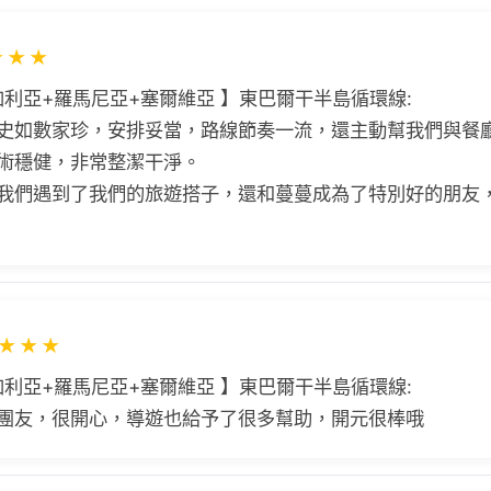
★
★
★
加利亞+羅馬尼亞+塞爾維亞 】東巴爾干半島循環線:
史如數家珍，安排妥當，路線節奏一流，還主動幫我們與餐
術穩健，非常整潔干淨。
我們遇到了我們的旅遊搭子，還和蔓蔓成為了特別好的朋友
★
★
★
加利亞+羅馬尼亞+塞爾維亞 】東巴爾干半島循環線:
團友，很開心，導遊也給予了很多幫助，開元很棒哦