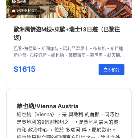
2評論
好評率100%
歐洲風情遊M線•東歐+瑞士13日遊（巴黎往
返）
巴黎-海德堡 - 斯圖加特 - 瑪利亞溫泉市 - 布拉格 - 布拉迪
斯拉發- 布達佩斯 - 維也納 - 薩爾斯堡 - 慕尼黑 - 新天鵝堡
- 斯圖加特 - 斯特拉斯堡 - 巴黎-安納西-少女峰-因特拉肯-
$1615
施皮茨-蒙特勒-洛桑-阿訥馬斯-霞慕尼-巴黎
立即預訂
維也納/Vienna Austria
維也納（Vienna），是 奧地利 的首都，同時也
是奧地利的9個聯邦州之一，是奧地利最大的城
市和 政治中心 ，位於 多瑙河 畔，屬於歐洲。
維也納是聯合國的四個官方駐地之一，除此之外