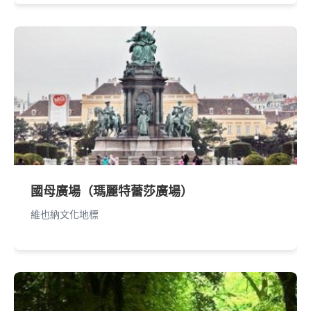
國母廣場（瑪麗特蕾莎廣場）
維也納文化地標