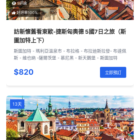
9評論
好評率100%
訪新懷舊看東歐-捷斯匈奧德 5國7日之旅（斯
圖加特上下）
斯圖加特 - 瑪利亞溫泉市 - 布拉格 - 布拉迪斯拉發- 布達佩
斯 - 維也納 -薩爾茨堡 - 慕尼黑 - 新天鵝堡 - 斯圖加特
$820
立即預訂
13天