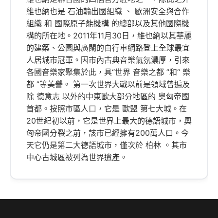
維也納也是 石油輸出國組織 、 歐洲安全與合作
組織 和 國際原子能機構 的總部以及其他國際機
構的所在地。2011年11月30日，維也納以其華麗
的建築、公園與廣闊的自行車網路登上全球最宜
人居城市冠軍。因市內古典音樂氣氛濃厚，引來
各國音樂家聚集於此，具“世界 音樂之都 ”和“ 樂
都 ”等美譽。 第一次世界大戰以前是領域曾遍及
除 德意志 以外的中東歐大部分地區的 奧匈帝國
首都。按照市區人口，它是 歐盟 第七大城。在
20世紀初以前，它是世界上最大的德語城市，奧
匈帝國分裂之前，該市已經擁有200萬人口。今
天它仍是第二大德語城市，僅次於 柏林 。其市
中心古城區被列為世界遺產。