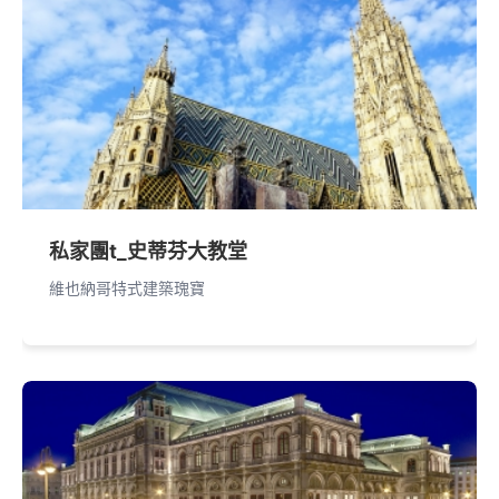
私家團t_史蒂芬大教堂
維也納哥特式建築瑰寶