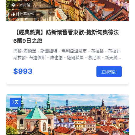
735評論
好評率97%
【經典熱賣】訪新懷舊看東歐-捷斯匈奧德法
6國9日之旅
巴黎-海德堡 - 斯圖加特 - 瑪利亞溫泉市 - 布拉格 - 布拉迪
斯拉發- 布達佩斯 - 維也納 - 薩爾茨堡 - 慕尼黑 - 新天鵝堡
- 斯圖加特 - 斯特拉斯堡 - 巴黎
$993
立即預訂
7天