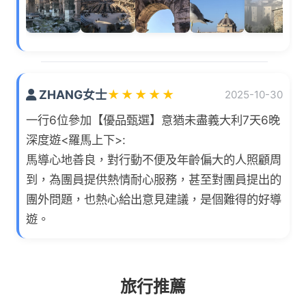
ZHANG女士
★
★
★
★
★
2025-10-30
一行6位參加【優品甄選】意猶未盡義大利7天6晚
深度遊<羅馬上下>:
馬導心地善良，對行動不便及年齡偏大的人照顧周
到，為團員提供熱情耐心服務，甚至對團員提出的
團外問題，也熱心給出意見建議，是個難得的好導
遊。
旅行推薦