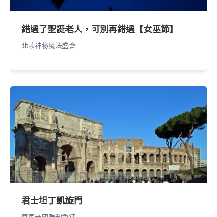
錯過了聖誕老人，可別再錯過【女巫節】
北歐神秘魔法盛會
君士坦丁凱旋門
羅馬帝國勝利象征