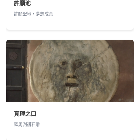
許願池
許願聖地，夢想成真
真理之口
羅馬測謊石雕