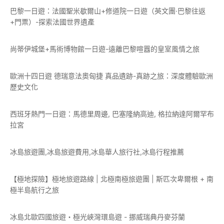
巴黎一日遊：法國聖米歇爾山+修道院一日遊（英文團·巴黎往返
+門票）-探索法國世界遺產
尚蒂伊城堡+馬術博物館一日遊-遠離巴黎喧囂的皇室風情之旅
歐洲十四日遊 德瑞意法奧匈捷 真品遺跡-真跡之旅：深度體驗歐洲
歷史文化
西班牙熱門一日遊：馬德里周邊, 巴塞隆納高迪, 格拉納達阿爾罕布
拉宮
冰島旅遊團,冰島旅遊費用,冰島華人旅行社,冰島行程推薦
【極地探險】極地旅遊路線 | 北極南極旅遊團 | 斯匹次卑爾根 + 南
極半島航行之旅
冰島北歐四國旅遊・極光峽灣環島遊 - 挪威瑞典丹麥芬蘭