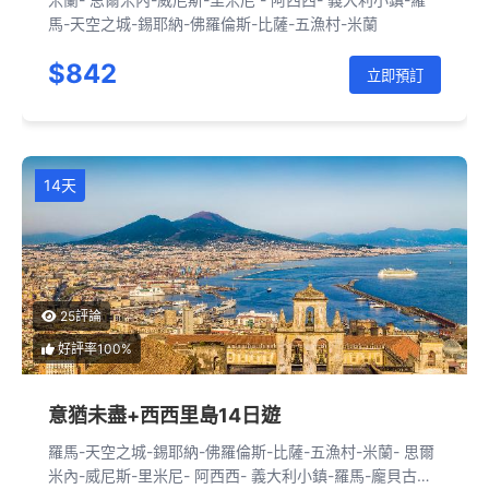
馬-天空之城-錫耶納-佛羅倫斯-比薩-五漁村-米蘭
$842
立即預訂
14天
25評論
好評率100%
意猶未盡+西西里島14日遊
羅馬-天空之城-錫耶納-佛羅倫斯-比薩-五漁村-米蘭- 思爾
米內-威尼斯-里米尼- 阿西西- 義大利小鎮-羅馬-龐貝古城-