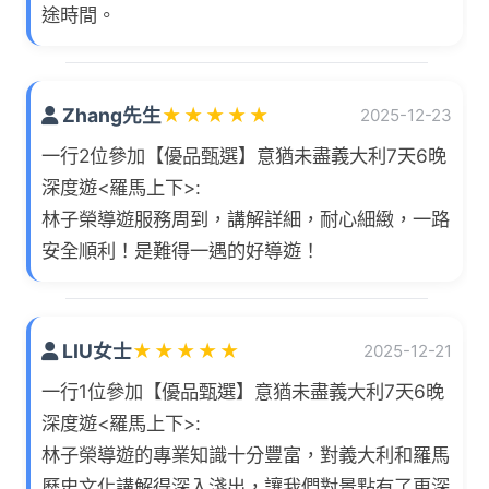
途時間。
Zhang先生
★
★
★
★
★
2025-12-23
一行2位參加【優品甄選】意猶未盡義大利7天6晚
深度遊<羅馬上下>:
林子榮導遊服務周到，講解詳細，耐心細緻，一路
安全順利！是難得一遇的好導遊！
LIU女士
★
★
★
★
★
2025-12-21
一行1位參加【優品甄選】意猶未盡義大利7天6晚
深度遊<羅馬上下>:
林子榮導遊的專業知識十分豐富，對義大利和羅馬
歷史文化講解得深入淺出，讓我們對景點有了更深