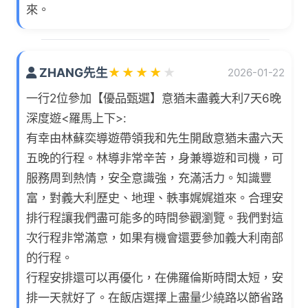
來。
ZHANG先生
★
★
★
★
★
2026-01-22
一行2位參加【優品甄選】意猶未盡義大利7天6晚
深度遊<羅馬上下>:
有幸由林蘇奕導遊帶領我和先生開啟意猶未盡六天
五晚的行程。林導非常辛苦，身兼導遊和司機，可
服務周到熱情，安全意識強，充滿活力。知識豐
富，對義大利歷史、地理、軼事娓娓道來。合理安
排行程讓我們盡可能多的時間參觀瀏覽。我們對這
次行程非常滿意，如果有機會還要參加義大利南部
的行程。
行程安排還可以再優化，在佛羅倫斯時間太短，安
排一天就好了。在飯店選擇上盡量少繞路以節省路