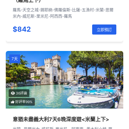
（羅馬上下）
羅馬-天空之城-錫耶納-佛羅倫斯-比薩-五漁村-米蘭-思爾
米內-威尼斯-里米尼-阿西西-羅馬
$842
立即預訂
7天
36評論
好評率99%
意猶未盡義大利7天6晚深度遊<米蘭上下>
米蘭- 思爾米內-威尼斯-里米尼 - 阿西西- 義大利小鎮-羅