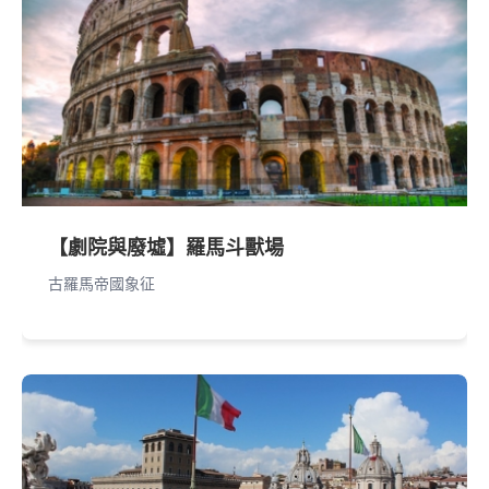
【劇院與廢墟】羅馬斗獸場
古羅馬帝國象征