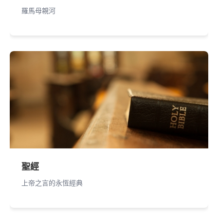
羅馬母親河
聖經
上帝之言的永恆經典