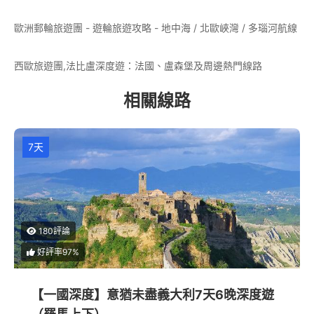
歐洲郵輪旅遊團 - 遊輪旅遊攻略 - 地中海 / 北歐峽灣 / 多瑙河航線
西歐旅遊團,法比盧深度遊：法國、盧森堡及周邊熱門線路
相關線路
7天
180評論
好評率97%
【一國深度】意猶未盡義大利7天6晚深度遊