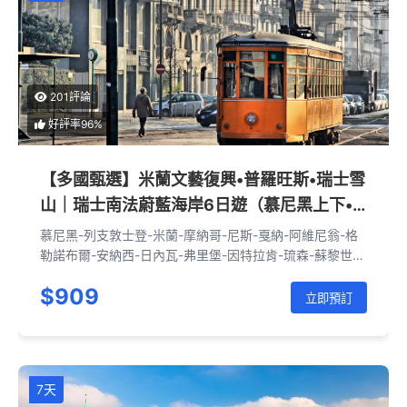
201評論
好評率96%
【多國甄選】米蘭文藝復興•普羅旺斯•瑞士雪
山｜瑞士南法蔚藍海岸6日遊（慕尼黑上下•
列支敦士登+義大利+法國+瑞士）
慕尼黑-列支敦士登-米蘭-摩納哥-尼斯-戛納-阿維尼翁-格
勒諾布爾-安納西-日內瓦-弗里堡-因特拉肯-琉森-蘇黎世-
聖加倫-慕尼黑
$909
立即預訂
7天