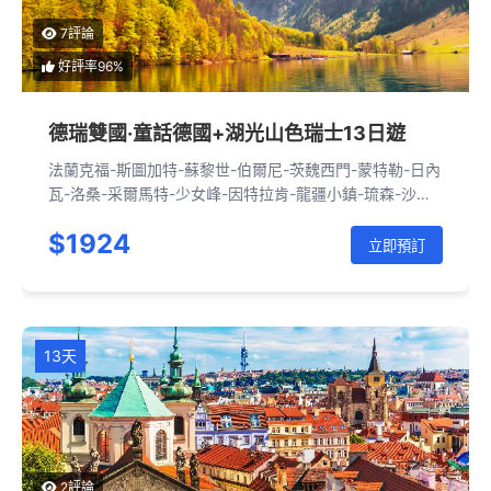
7評論
好評率96%
德瑞雙國·童話德國+湖光山色瑞士13日遊
法蘭克福-斯圖加特-蘇黎世-伯爾尼-茨魏西門-蒙特勒-日內
瓦-洛桑-采爾馬特-少女峰-因特拉肯-龍疆小鎮-琉森-沙夫
豪森-斯圖加特-法蘭克福-呂德斯海姆-海德堡-南部小鎮-新
$1924
天鵝堡-南部小鎮-國王湖-慕尼黑-羅騰堡-紐倫堡-柏林-呂
立即預訂
貝克-漢堡-哥廷根-法蘭克福
13天
2評論