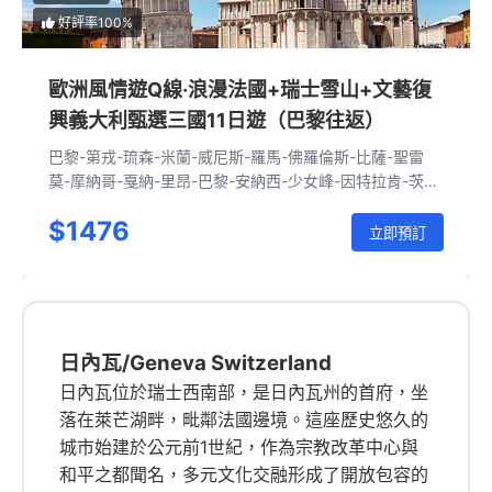
好評率100%
歐洲風情遊Q線·浪漫法國+瑞士雪山+文藝復
興義大利甄選三國11日遊（巴黎往返）
巴黎-第戎-琉森-米蘭-威尼斯-羅馬-佛羅倫斯-比薩-聖雷
莫-摩納哥-戛納-里昂-巴黎-安納西-少女峰-因特拉肯-茨魏
西門-蒙特勒-日內瓦-安納西-依雲小鎮-巴黎
$1476
立即預訂
日內瓦/Geneva Switzerland
日內瓦位於瑞士西南部，是日內瓦州的首府，坐
落在萊芒湖畔，毗鄰法國邊境。這座歷史悠久的
城市始建於公元前1世紀，作為宗教改革中心與
和平之都聞名，多元文化交融形成了開放包容的