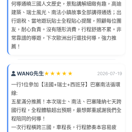
何導通曉三國人文歷史，景點講解細緻有趣，高迪
建築、瑞士風光、南法小鎮故事全部講得通透；出
行退稅、當地遊玩貼士全程貼心提醒，照顧每位團
友，耐心負責。沒有隱形消費，行程舒適不累。非
常靠譜的導遊，下次歐洲出行還找何導，強力推
薦！
WANG先生
★
★
★
★
★
2026-07-19
一行1位參加【法國+瑞士+西班牙】巴塞南法循環
線:
五星滿分推薦！本次瑞士、南法、巴塞隆納七天跨
國行程，全程體驗超出預期，最想鄭重感謝我們全
程陪同的何導！
一次行程橫跨三國，車程長，行程節奏本容易疲