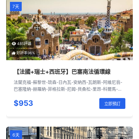
7天
485評論
好評率96%
【法國+瑞士+西班牙】巴塞南法循環線
法蘭克福-蘇黎世-琉森-日內瓦-安納西-瓦朗斯-阿維尼翁-
巴塞隆納-赫羅納-菲格拉斯-尼姆-貝桑松-里昂-科爾馬-法
蘭克福
$953
立即預訂
6天