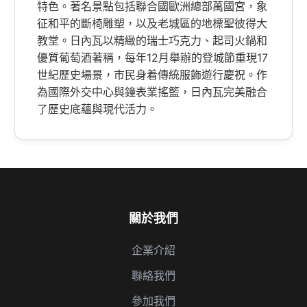
特色。著名景點包括聯合國歐洲總部萬國宮，象
征和平的斷椅雕塑，以及老城區的地標聖彼得大
教堂。日內瓦以精緻的瑞士巧克力、起司火鍋和
優質葡萄酒著稱，每年12月舉辦的登城節重現17
世紀歷史場景，市民身着傳統服飾遊行慶祝。作
為國際外交中心與鐘表業搖籃，日內瓦完美融合
了歷史底蘊與現代活力。
關於我們
企業介紹
聯絡我們
參加我們