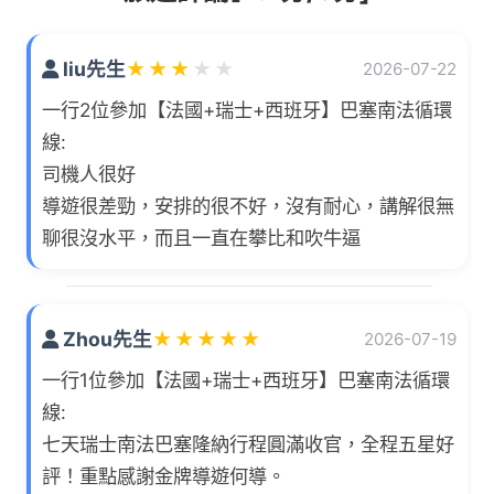
liu先生
★
★
★
★
★
2026-07-22
一行2位參加【法國+瑞士+西班牙】巴塞南法循環
線:
司機人很好
導遊很差勁，安排的很不好，沒有耐心，講解很無
聊很沒水平，而且一直在攀比和吹牛逼
Zhou先生
★
★
★
★
★
2026-07-19
一行1位參加【法國+瑞士+西班牙】巴塞南法循環
線:
七天瑞士南法巴塞隆納行程圓滿收官，全程五星好
評！重點感謝金牌導遊何導。