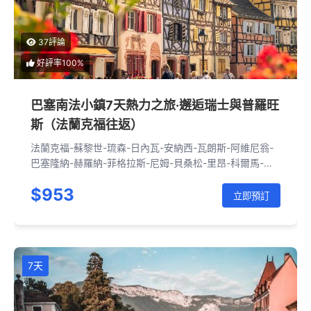
37評論
好評率100%
巴塞南法小鎮7天熱力之旅·邂逅瑞士與普羅旺
斯（法蘭克福往返）
法蘭克福-蘇黎世-琉森-日內瓦-安納西-瓦朗斯-阿維尼翁-
巴塞隆納-赫羅納-菲格拉斯-尼姆-貝桑松-里昂-科爾馬-法
蘭克福
$953
立即預訂
7天