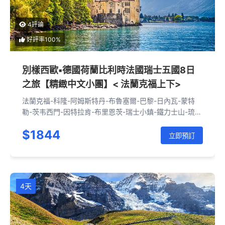
4評論
好評率100%
別樣西歐▪德國荷蘭比利時法國瑞士五國8日
之旅【精緻中文小團】< 法蘭克福上下>
法蘭克福-科隆-阿姆斯特丹-布魯塞爾-巴黎-日內瓦-蒙特
勒-茨韦西門-因特拉肯-布里恩茨-瑞士小鎮-鐵力士山-琉
森-蘇黎世-海德堡-法蘭克福
$1844
立即預訂
4天