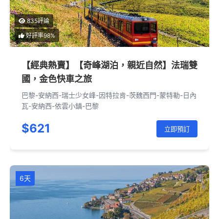
835評論
好評率98%
【經典熱賣】【奇峰湖泊，親近自然】法瑞雙
國，金色快車之旅
巴黎-安納西-瑞士少女峰-因特拉肯-茨魏西門-蒙特勒-日內
瓦-安納西-依雲小鎮-巴黎
$621
立即預訂
6天