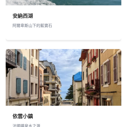
安納西湖
阿爾卑斯山下的藍寶石
依雲小鎮
法國礦泉水之源