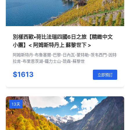
別樣西歐▪荷比法瑞四國6日之旅【精緻中文
小團】< 阿姆斯特丹上 蘇黎世下 >
阿姆斯特丹-布魯塞爾-巴黎-日內瓦-蒙特勒-茨韦西門-因特
拉肯-布里恩茨湖-鐵力士山-琉森-蘇黎世
$1613
立即預訂
13天