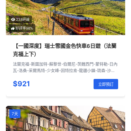
238評論
好評率98%
【一國深度】瑞士雪國金色快車6日遊（法蘭
克福上下）
法蘭克福-斯圖加特-蘇黎世-伯爾尼-茨魏西門-蒙特勒-日內
瓦-洛桑-采爾馬特-少女峰-因特拉肯-龍疆小鎮-琉森-沙夫
豪森-斯圖加特-法蘭克福
$921
立即預訂
7天