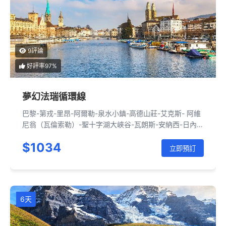
9評論
好評率97%
夢幻法瑞循環線
巴黎-第戎-里昂-阿爾勒-泉水小鎮-高德山莊-艾克斯- 阿維
尼翁（瓦倫索勒）-聖十字湖大峽谷-瓦朗斯-安納西-日內
瓦-奧爾滕-琉森-龍疆-布里恩茨湖-奧爾滕-少女峰-蘇黎世-
$1034
巴黎
立即預訂
6天