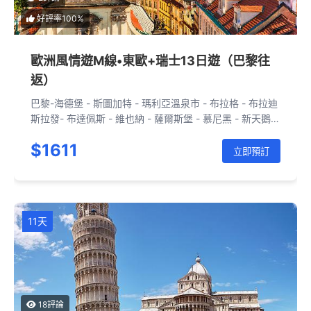
好評率100%
歐洲風情遊M線•東歐+瑞士13日遊（巴黎往
返）
巴黎-海德堡 - 斯圖加特 - 瑪利亞溫泉市 - 布拉格 - 布拉迪
斯拉發- 布達佩斯 - 維也納 - 薩爾斯堡 - 慕尼黑 - 新天鵝堡
- 斯圖加特 - 斯特拉斯堡 - 巴黎-安納西-少女峰-因特拉肯-
$1611
施皮茨-蒙特勒-洛桑-阿訥馬斯-霞慕尼-巴黎
立即預訂
11天
18評論