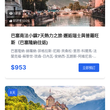
1評論
好評率100%
巴塞南法小鎮7天熱力之旅·邂逅瑞士與普羅旺
斯（巴塞隆納往返)
巴塞隆納-赫羅納-菲格拉斯-尼姆-貝桑松-里昂-科爾馬-法
蘭克福-蘇黎世-琉森-日內瓦-安納西-瓦朗斯-阿維尼翁-巴
塞隆納
$953
立即預訂
8天