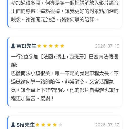
參加過很多團，何導是第一個把講解放入影片語音
里面的導遊！這點很棒，讓我更好的對景點加深的
映像。謝謝開元旅遊，謝謝何導的陪伴。
WEI先生
★
★
★
★
★
2026-07-19
一行2位參加【法國+瑞士+西班牙】巴塞南法循環
線:
巴薩南法小鎮很美，唯一不足的就是車程太長。不
過感謝何導一路的陪伴，非常耐心，又會活躍氣
氛。讓全車上下非常開心，他的影片自媒體也讓行
程更加豐富。感謝！
Shi先生
★
★
★
★
★
2026-07-17