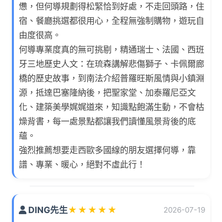
憊，但何導規劃得松緊恰到好處，不走回頭路，住
宿、餐廳挑選都很用心，全程無強制購物，遊玩自
由度很高。
何導專業度真的無可挑剔，精通瑞士、法國、西班
牙三地歷史人文：在琉森講解悲傷獅子、卡佩爾廊
橋的歷史故事，到南法介紹普羅旺斯風情與小鎮淵
源，抵達巴塞隆納後，把聖家堂、加泰羅尼亞文
化、建築美學娓娓道來，知識點飽滿生動，不會枯
燥背書，每一處景點都讓我們讀懂風景背後的底
蘊。
強烈推薦想要走西歐多國線的朋友選擇何導，靠
譜、專業、暖心，絕對不虛此行！
DING先生
★
★
★
★
★
2026-07-19