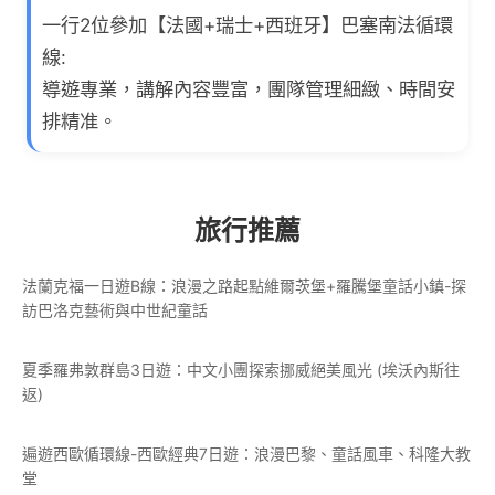
一行2位參加【法國+瑞士+西班牙】巴塞南法循環
線:
導遊專業，講解內容豐富，團隊管理細緻、時間安
排精准。
旅行推薦
法蘭克福一日遊B線：浪漫之路起點維爾茨堡+羅騰堡童話小鎮-探
訪巴洛克藝術與中世紀童話
夏季羅弗敦群島3日遊：中文小團探索挪威絕美風光 (埃沃內斯往
返)
遍遊西歐循環線-西歐經典7日遊：浪漫巴黎、童話風車、科隆大教
堂