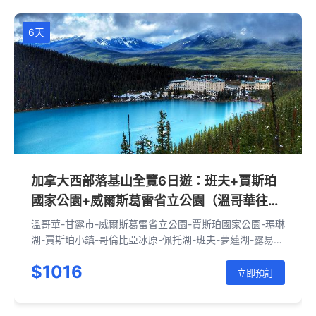
6天
加拿大西部落基山全覽6日遊：班夫+賈斯珀
國家公園+威爾斯葛雷省立公園（溫哥華往
返|含接送機）
溫哥華-甘露市-威爾斯葛雷省立公園-賈斯珀國家公園-瑪琳
湖-賈斯珀小鎮-哥倫比亞冰原-佩托湖-班夫-夢蓮湖-露易絲
湖-羅傑斯峽谷通道-奧肯那根湖-溫哥華
$1016
立即預訂