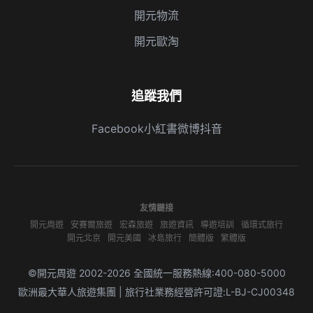
開元物流
開元歐淘
追蹤我們
Facebook
小紅書
微博
抖音
友情鏈接
開元周遊
安賽爾旅遊
宏森旅遊
旅遊資訊
導遊培訓
循環式旅行
開元北京
開元美國
冰島旅行
簡體版
繁體版
©開元周遊 2002-2026 全國統一服務熱線:400-080-5000
歐洲最大華人旅遊集團 | 旅行社業務經營許可證:L-BJ-CJ00348