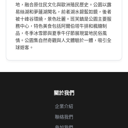
地，融合原住民文化與歐洲殖民歷史。公園以露
易絲湖和夢蓮湖聞名，前者湖水碧藍如鏡，後者
被十峰谷環繞，景色壯麗。班芙鎮是公園主要服
務中心，特色美食包括阿爾伯塔牛排和楓糖制
品，冬季冰雪節與夏季牛仔節展現當地民俗風
情。公園集自然奇觀與人文體驗於一體，吸引全
球遊客。
關於我們
企業介紹
聯絡我們
參加我們