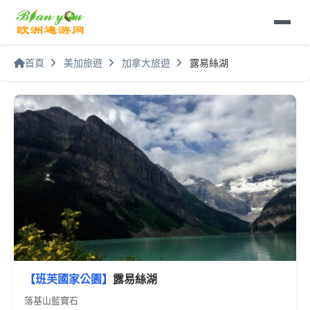
首頁
美加旅遊
加拿大旅遊
露易絲湖
【班芙國家公園】
露易絲湖
落基山藍寶石