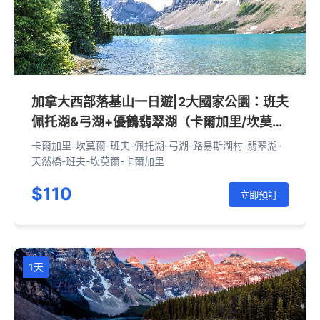
加拿大西部落基山一日遊|2大國家公園：班夫
佩托湖&弓湖+優鶴翡翠湖（卡爾加里/坎莫
爾/班夫往返·英文團）
卡爾加里-坎莫爾-班夫-佩托湖-弓湖-路易斯湖村-翡翠湖-
天然橋-班夫-坎莫爾-卡爾加里
$110
立即預訂
1天