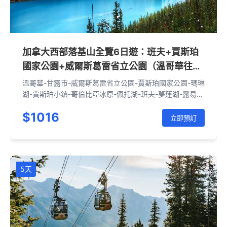
加拿大西部落基山全覽6日遊：班夫+賈斯珀
國家公園+威爾斯葛雷省立公園（溫哥華往
返|含接送機）
溫哥華-甘露市-威爾斯葛雷省立公園-賈斯珀國家公園-瑪琳
湖-賈斯珀小鎮-哥倫比亞冰原-佩托湖-班夫-夢蓮湖-露易絲
湖-羅傑斯峽谷通道-奧肯那根湖-溫哥華
$1016
立即預訂
5天