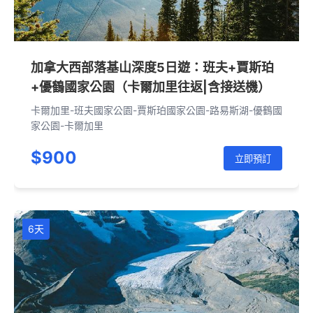
加拿大西部落基山深度5日遊：班夫+賈斯珀
+優鶴國家公園（卡爾加里往返|含接送機）
卡爾加里-班夫國家公園-賈斯珀國家公園-路易斯湖-優鶴國
家公園-卡爾加里
$900
立即預訂
6天