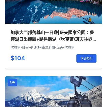
加拿大西部落基山一日遊|班夫國家公園：夢
蓮湖日出體驗+路易斯湖（坎莫爾/班夫往返·
英文團）
坎莫爾-班夫-夢蓮湖-路易斯湖-班夫-坎莫爾
$104
立即預訂
3天