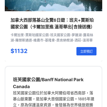
加拿大西部落基山全覽6日遊：班夫+賈斯珀
國家公園（卡爾加里進 溫哥華出|含接送機）
卡爾加里-賈斯珀國家公園-班夫國家公園-夢蓮湖-露易絲
湖-羅傑斯通道-維農市-基隆拿-奧肯納根湖-酒莊-溫哥華
$1132
立即預訂
班芙國家公園/Banff National Park
Canada
班芙國家公園位於加拿大阿爾伯塔省西南部，落
基山脈東麓，是加拿大首個國家公園。1885年建
立，原為保護溫泉資源，後發展為世界級旅遊勝