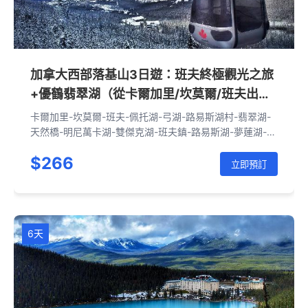
加拿大西部落基山3日遊：班夫終極觀光之旅
+優鶴翡翠湖（從卡爾加里/坎莫爾/班夫出發·
英文團）
卡爾加里-坎莫爾-班夫-佩托湖-弓湖-路易斯湖村-翡翠湖-
天然橋-明尼萬卡湖-雙傑克湖-班夫鎮-路易斯湖-夢蓮湖-班
夫鎮-驚喜角-弓瀑布-班夫-坎莫爾-卡爾加里
$266
立即預訂
6天