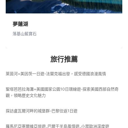
夢蓮湖
落基山藍寶石
旅行推薦
萊茵河+美因茨一日遊-法蘭克福出發，感受德國浪漫風情
聖塔芭芭拉海灘+美國國家公園10日環線遊-探索美國西部自然奇
觀，領略歷史文化魅力
探訪盧瓦爾河畔的城堡群-巴黎往返1日遊
羅馬尼亞塞爾維亞旅遊_巴爾干半島風情遊_小眾歐洲深度遊