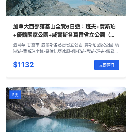
加拿大西部落基山全覽6日遊：班夫+賈斯珀
+優鶴國家公園+威爾斯各葛雷省立公園（溫
哥華進 卡爾加里出|含接送機）
溫哥華-甘露市-威爾斯各葛雷省立公園-賈斯珀國家公園-瑪
琳湖-賈斯珀小鎮-哥倫比亞冰原-佩托湖-弓湖-班夫-露易絲
湖-夢蓮湖-翡翠湖-天然橋-班夫纜車-瓊斯頓峽谷-弓河瀑
$1132
布-惡魔石柱-卡爾加里
立即預訂
6天