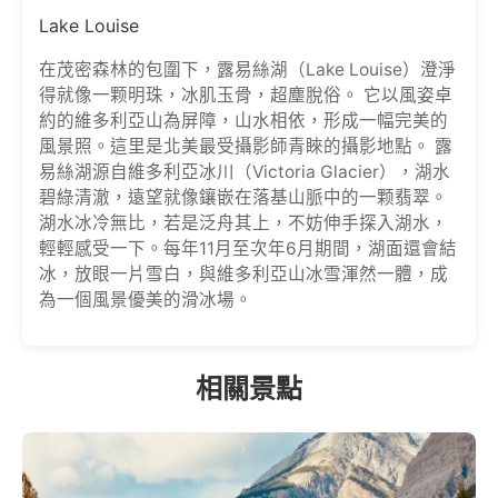
Lake Louise
在茂密森林的包圍下，露易絲湖（Lake Louise）澄淨
得就像一颗明珠，冰肌玉骨，超塵脫俗。 它以風姿卓
約的維多利亞山為屏障，山水相依，形成一幅完美的
風景照。這里是北美最受攝影師青睞的攝影地點。 露
易絲湖源自維多利亞冰川（Victoria Glacier），湖水
碧綠清澈，遠望就像鑲嵌在落基山脈中的一颗翡翠。
湖水冰冷無比，若是泛舟其上，不妨伸手探入湖水，
輕輕感受一下。每年11月至次年6月期間，湖面還會結
冰，放眼一片雪白，與維多利亞山冰雪渾然一體，成
為一個風景優美的滑冰場。
相關景點