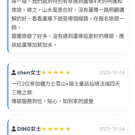
妹一樣。我們感到特別有幸遇到蘆導4天的呵護和
旅途。總之，山水風景在好，沒有蘆導一路照顧講
解的好。看看蘆導下趟是哪個線路，在報名旅遊一
趟。
跟團旅遊了好多，沒有遇到蘆導這麼好的導遊，應
該給蘆導加薪加水。
chen女士
★
★
★
★
★
2023-10-24
一行2位參加鐵力士雪山▪瑞士童話仙境法瑞四天
三晚之旅:
導遊服務到位，貼心，如到家的感覺
DING女士
★
★
★
★
★
2023-10-24