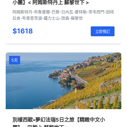
小團】< 阿姆斯特丹上 蘇黎世下 >
阿姆斯特丹-布魯塞爾-巴黎-日內瓦-蒙特勒-茨韦西門-因特
拉肯-布里恩茨湖-鐵力士山-琉森-蘇黎世
$1618
立即預訂
5天
別樣西歐▪夢幻法瑞5日之旅【精緻中文小