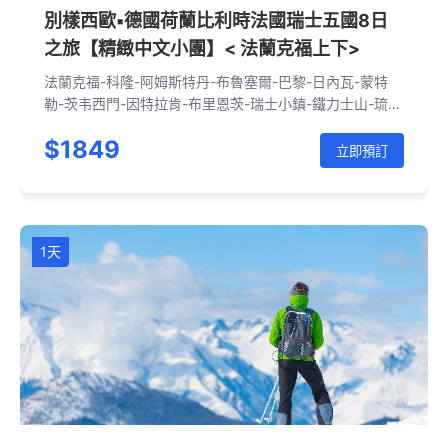
別樣西歐▪德國荷蘭比利時法國瑞士五國8日
之旅【精緻中文小團】< 法蘭克福上下>
法蘭克福-科隆-阿姆斯特丹-布魯塞爾-巴黎-日內瓦-蒙特
勒-茨韦西門-因特拉肯-布里恩茨-瑞士小鎮-鐵力士山-琉
森-蘇黎世-海德堡-法蘭克福
$1849
立即預訂
1天