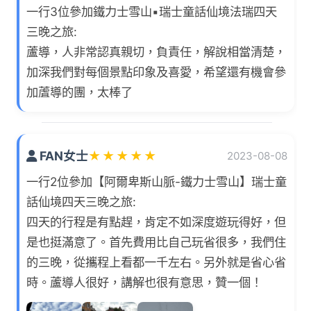
一行3位參加鐵力士雪山▪瑞士童話仙境法瑞四天
三晚之旅:
蘆導，人非常認真親切，負責任，解說相當清楚，
加深我們對每個景點印象及喜愛，希望還有機會參
加蔖導的團，太棒了
FAN女士
★
★
★
★
★
2023-08-08
一行2位參加【阿爾卑斯山脈-鐵力士雪山】瑞士童
話仙境四天三晚之旅:
四天的行程是有點趕，肯定不如深度遊玩得好，但
是也挺滿意了。首先費用比自己玩省很多，我們住
的三晚，從攜程上看都一千左右。另外就是省心省
時。蘆導人很好，講解也很有意思，贊一個！