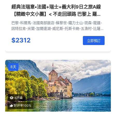
經典法瑞意▪法國+瑞士+義大利9日之旅A線
【精緻中文小團】< 不走回頭路 巴黎上 羅馬
下>
巴黎-科爾馬-法國南部飯店-蘇黎世-鐵力士山-琉森-龍疆-
因特拉肯-米蘭-加爾達湖-威尼斯-托斯卡納-五漁村-比薩-
佛羅倫斯-羅馬
$2312
立即預訂
8天
4評論
好評率100%