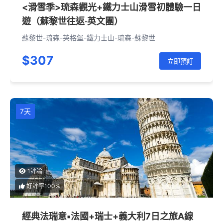
<滑雪季>琉森觀光+鐵力士山滑雪初體驗一日
遊（蘇黎世往返·英文團）
蘇黎世-琉森-英格堡-鐵力士山-琉森-蘇黎世
$307
立即預訂
7天
1評論
好評率100%
經典法瑞意▪法國+瑞士+義大利7日之旅A線