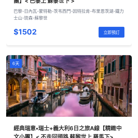
團】< 巴黎上 蘇黎世下 >
巴黎-日內瓦-蒙特勒-茨韦西門-因特拉肯-布里恩茨湖-鐵力
士山-琉森-蘇黎世
$1502
立即預訂
6天
經典瑞意▪瑞士+義大利6日之旅A線【精緻中
文小團】< 不走回頭路 蘇黎世上 羅馬下>