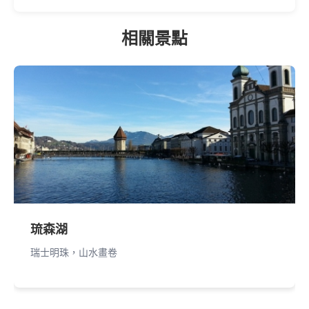
相關景點
琉森湖
瑞士明珠，山水畫卷