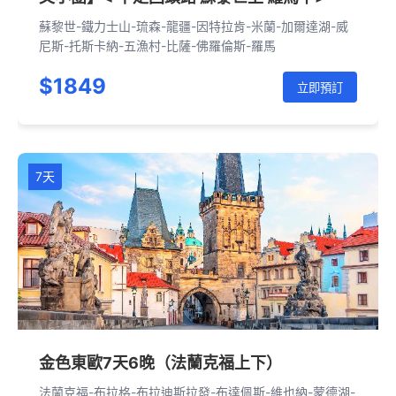
蘇黎世-鐵力士山-琉森-龍疆-因特拉肯-米蘭-加爾達湖-威
尼斯-托斯卡納-五漁村-比薩-佛羅倫斯-羅馬
$1849
立即預訂
7天
金色東歐7天6晚（法蘭克福上下）
法蘭克福-布拉格-布拉迪斯拉發-布達佩斯-維也納-蒙德湖-