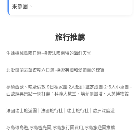
來參團。
旅行推薦
生蚝機械島兩日遊-探索法國南特的海鮮天堂
北愛爾蘭豪華遊輪六日遊-探索英國和愛爾蘭的瑰寶
夢繞西歐、魂牽倫敦 9日私家團·2人起訂·鐵定成團·2-6人小車團 -
西歐經典景點一網打盡：科隆大教堂、埃菲爾鐵塔、大英博物館
法國瑞士旅遊團 | 法國旅行社 | 瑞士旅行社 | 歐洲深度遊
冰島環島遊,冰島極光團,冰島旅行團費用,冰島旅遊團推薦