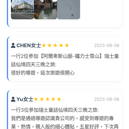
CHEN女士
★
★
★
★
★
2023-08-08
一行2位參加【阿爾卑斯山脈-鐵力士雪山】瑞士童
話仙境四天三晚之旅:
很好的導遊，這次旅遊很開心
Yu女士
★
★
★
★
★
2023-08-08
一行3位參加瑞士童話仙境四天三晚之旅:
我們是通過導遊認識貴公司的，感受到導遊的專
業、熱情，親人般的細心體貼，五星好評，下次再