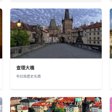
查理大橋
布拉格歷史名橋