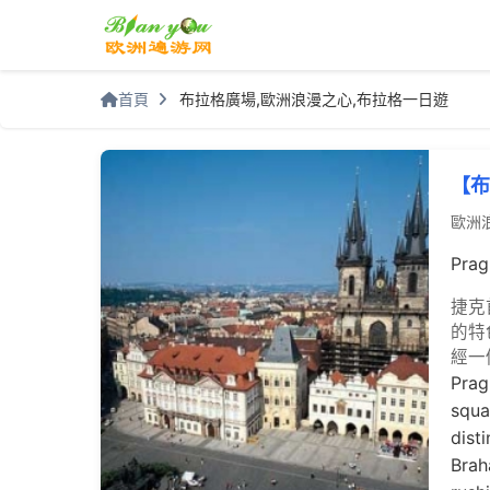
首頁
布拉格廣場,歐洲浪漫之心,布拉格一日遊
【布
歐洲
Prag
捷克
的特
經一
Prag
squa
dist
Brah