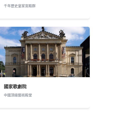
千年歷史皇家宮殿群
國家歌劇院
中國頂級藝術殿堂