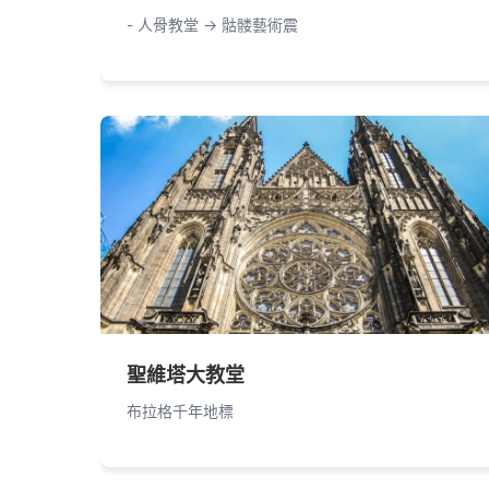
- 人骨教堂 -> 骷髅藝術震
聖維塔大教堂
布拉格千年地標