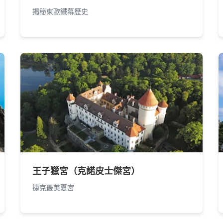
揭秘東歐鐵幕歷史
王子獵宮（克諾皮士傑宮）
捷克最美夏宮