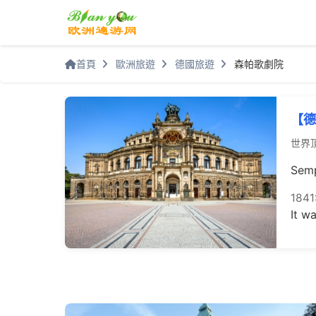
首頁
歐洲旅遊
德國旅遊
森帕歌劇院
【德
世界
Semp
18
It w