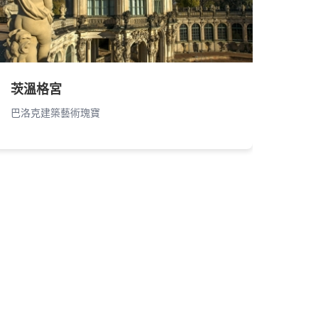
茨溫格宮
巴洛克建築藝術瑰寶