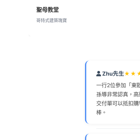
聖母教堂
哥特式建築瑰寶
Zhu先生
★
★
一行2位參加「東
孫導非常認真，高
交付單可以抵扣購
棒。