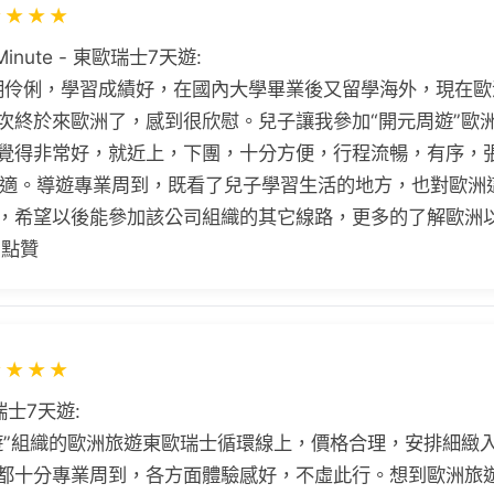
★
★
★
★
inute - 東歐瑞士7天遊:
小聰明伶俐，學習成績好，在國內大學畢業後又留學海外，現在
次終於來歐洲了，感到很欣慰。兒子讓我參加“開元周遊”歐
覺得非常好，就近上，下團，十分方便，行程流暢，有序，
 很舒適。導遊專業周到，既看了兒子學習生活的地方，也對歐
，希望以後能參加該公司組織的其它線路，更多的了解歐洲
 點贊
★
★
★
★
士7天遊:
遊”組織的歐洲旅遊東歐瑞士循環線上，價格合理，安排細緻
都十分專業周到，各方面體驗感好，不虛此行。想到歐洲旅