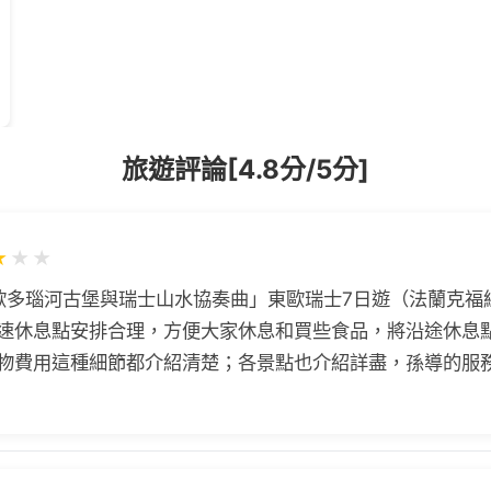
旅遊評論[4.8分/5分]
★
★
★
歐多瑙河古堡與瑞士山水協奏曲」東歐瑞士7日遊（法蘭克福線
速休息點安排合理，方便大家休息和買些食品，將沿途休息
物費用這種細節都介紹清楚；各景點也介紹詳盡，孫導的服