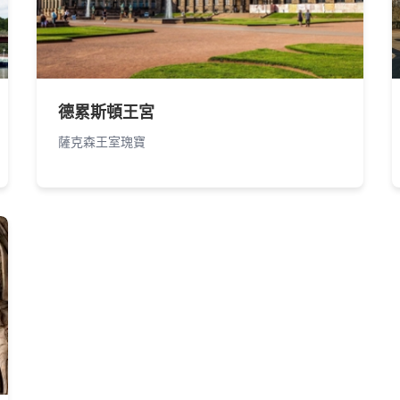
德累斯頓王宮
薩克森王室瑰寶