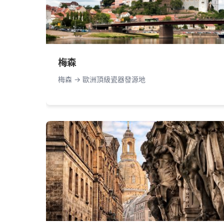
梅森
梅森 -> 歐洲頂級瓷器發源地