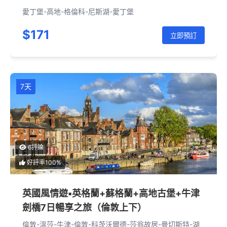
愛丁堡-高地-格倫科-尼斯湖-愛丁堡
$171
立即預訂
7天
6評論
好評率100%
英國風情遊▪英格蘭+蘇格蘭+高地古堡+牛津
劍橋7日暢享之旅（倫敦上下）
倫敦-溫莎-牛津-倫敦-科茨沃爾德-莎翁故居-曼切斯特-湖