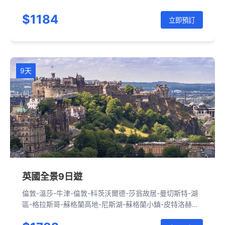
湖-蘇格蘭小鎮-愛丁堡
$1184
立即預訂
9天
英國全景9日遊
倫敦-溫莎-牛津-倫敦-科茨沃爾德-莎翁故居-曼切斯特-湖
區-格拉斯哥-蘇格蘭高地-尼斯湖-蘇格蘭小鎮-皮特洛赫里-
愛丁堡-約克-劍橋-倫敦-巴斯-巨石陣-坎特伯雷-七姐妹白