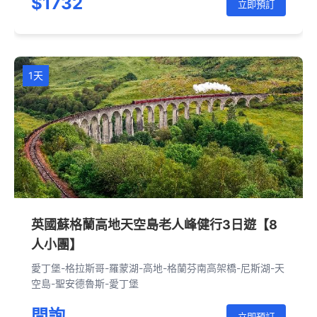
$1732
崖-牛津-科茨沃爾德-倫敦
立即預訂
1天
英國蘇格蘭高地天空島老人峰健行3日遊【8
人小團】
愛丁堡-格拉斯哥-羅蒙湖-高地-格蘭芬南高架橋-尼斯湖-天
空島-聖安德魯斯-愛丁堡
問詢