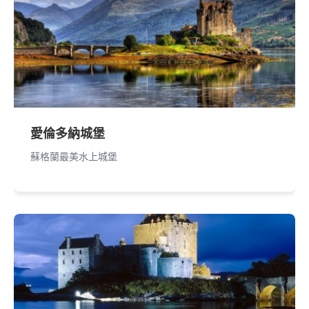
愛倫多納城堡
蘇格蘭最美水上城堡