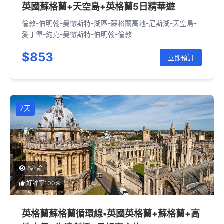
英國蘇格蘭+天空島+英格蘭5日精華遊
倫敦-伯明翰-曼徹斯特-湖區-蘇格蘭高地-尼斯湖-天空島-
愛丁堡-約克-曼徹斯特-伯明翰-倫敦
$853
立即預訂
7天
6評論
好評率100%
英格蘭蘇格蘭循環線▪英國英格蘭+蘇格蘭+高