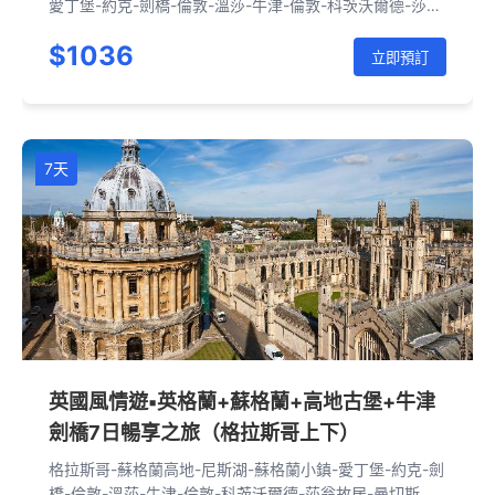
愛丁堡-約克-劍橋-倫敦-溫莎-牛津-倫敦-科茨沃爾德-莎翁
故居-曼切斯特
$1036
立即預訂
7天
英國風情遊▪英格蘭+蘇格蘭+高地古堡+牛津
劍橋7日暢享之旅（格拉斯哥上下）
格拉斯哥-蘇格蘭高地-尼斯湖-蘇格蘭小鎮-愛丁堡-約克-劍
橋-倫敦-溫莎-牛津-倫敦-科茨沃爾德-莎翁故居-曼切斯特-