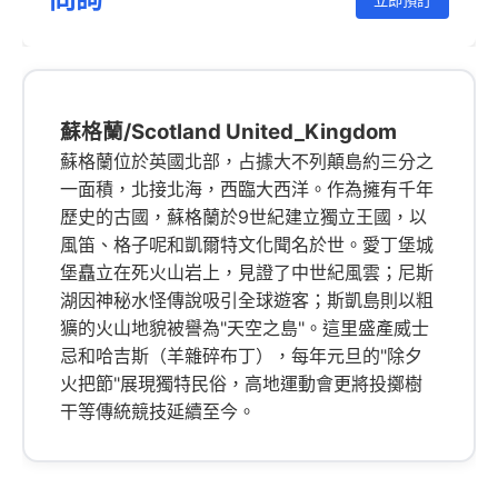
立即預訂
蘇格蘭/Scotland United_Kingdom
蘇格蘭位於英國北部，占據大不列顛島約三分之
一面積，北接北海，西臨大西洋。作為擁有千年
歷史的古國，蘇格蘭於9世紀建立獨立王國，以
風笛、格子呢和凱爾特文化聞名於世。愛丁堡城
堡矗立在死火山岩上，見證了中世紀風雲；尼斯
湖因神秘水怪傳說吸引全球遊客；斯凱島則以粗
獷的火山地貌被譽為"天空之島"。這里盛產威士
忌和哈吉斯（羊雜碎布丁），每年元旦的"除夕
火把節"展現獨特民俗，高地運動會更將投擲樹
干等傳統競技延續至今。