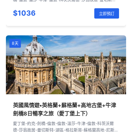
湖區-格拉斯哥
$1036
立即預訂
8天
英國風情遊▪英格蘭+蘇格蘭+高地古堡+牛津
劍橋8日暢享之旅（愛丁堡上下）
愛丁堡-約克-劍橋-倫敦-倫敦-溫莎-牛津-倫敦-科茨沃爾
德-莎翁故居-曼切斯特-湖區-格拉斯哥-蘇格蘭高地-尼斯