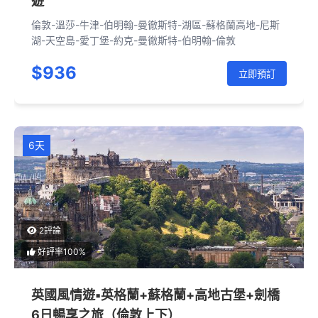
遊
倫敦-溫莎-牛津-伯明翰-曼徹斯特-湖區-蘇格蘭高地-尼斯
湖-天空島-愛丁堡-約克-曼徹斯特-伯明翰-倫敦
$936
立即預訂
6天
2評論
好評率100%
英國風情遊▪英格蘭+蘇格蘭+高地古堡+劍橋
6日暢享之旅（倫敦上下）