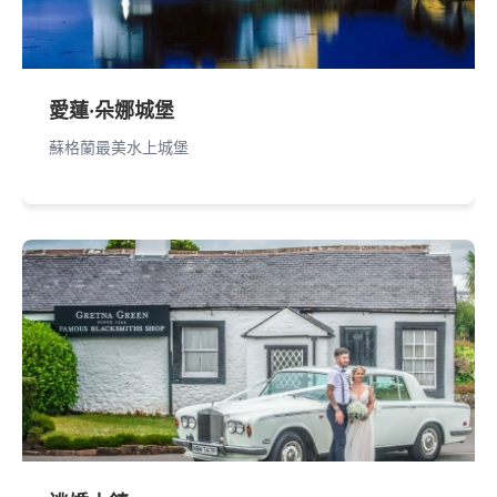
愛蓮·朵娜城堡
蘇格蘭最美水上城堡