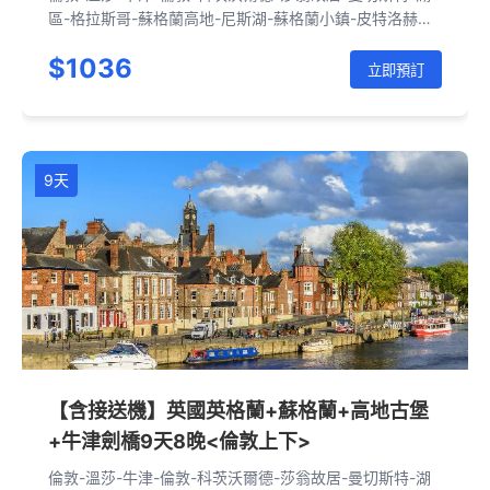
區-格拉斯哥-蘇格蘭高地-尼斯湖-蘇格蘭小鎮-皮特洛赫里-
愛丁堡-約克-劍橋-倫敦
$1036
立即預訂
9天
【含接送機】英國英格蘭+蘇格蘭+高地古堡
+牛津劍橋9天8晚<倫敦上下>
倫敦-溫莎-牛津-倫敦-科茨沃爾德-莎翁故居-曼切斯特-湖