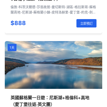
倫敦-科茨沃爾德-莎翁故居-曼切斯特-湖區-格拉斯哥-蘇格
蘭高地-尼斯湖-蘇格蘭小鎮-皮特洛赫里-愛丁堡-約克-劍
橋-倫敦
$888
立即預訂
1天
英國蘇格蘭一日遊：尼斯湖+格倫科+高地
（愛丁堡往返·英文團）