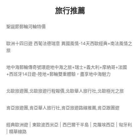
旅行推薦
聖誕節郵輪河輪特價
歐洲十四日遊 西葡法德瑞意 異國風情-14天西歐經典+南法風情之
旅
地中海郵輪傳奇號環遊地中海之旅+瑞士+義大利+摩納哥+法國
+西班牙14日遊-陸地+郵輪雙重體驗，盡享地中海魅力
北歐旅遊團,北歐旅遊行程報價,北歐華人旅行社,北歐極光之旅
肯亞旅遊團,肯亞華人旅行社,肯亞旅遊路線推薦,肯亞跟團遊
經典歐洲遊 | 東歐波西米亞 | 西巴爾干半島 | 克羅埃西亞 | 匈牙利
| 精華線路