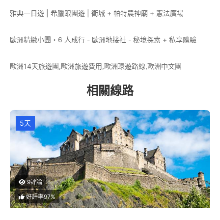
雅典一日遊 | 希臘跟團遊 | 衛城 + 帕特農神廟 + 憲法廣場
歐洲精緻小團・6 人成行 - 歐洲地接社 - 秘境探索 + 私享體驗
歐洲14天旅遊團,歐洲旅遊費用,歐洲環遊路線,歐洲中文團
相關線路
5天
9評論
好評率97%