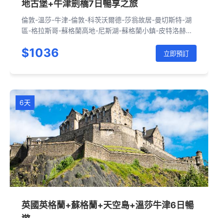
地古堡+牛津劍橋7日暢享之旅
倫敦-溫莎-牛津-倫敦-科茨沃爾德-莎翁故居-曼切斯特-湖
區-格拉斯哥-蘇格蘭高地-尼斯湖-蘇格蘭小鎮-皮特洛赫里-
愛丁堡-約克-劍橋-倫敦
$1036
立即預訂
6天
英國英格蘭+蘇格蘭+天空島+溫莎牛津6日暢