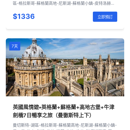
區-格拉斯哥-蘇格蘭高地-尼斯湖-蘇格蘭小鎮-皮特洛赫里-
愛丁堡-約克-劍橋-倫敦
$1336
立即預訂
7天
英國風情遊▪英格蘭+蘇格蘭+高地古堡+牛津
劍橋7日暢享之旅（曼徹斯特上下）
曼切斯特-湖區-格拉斯哥-蘇格蘭高地-尼斯湖-蘇格蘭小鎮-