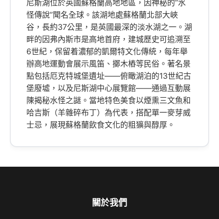
尼斯湖位於英國蘇格蘭高地地區，因神秘的“水
怪傳說”聞名全球。該湖地處蘇格蘭北部大峽
谷，長約37公里，是英國最深的淡水湖之一。湖
畔的因弗內斯市是高地首府，建城歷史可追溯至
6世紀，保留着濃郁的凱爾特文化傳統，每年舉
辦高地運動會展示風笛、擲木樁等民俗。著名景
點包括厄克特城堡遺址——俯瞰湖泊的13世紀古
堡廢墟，以及尼斯湖中心展覽館——通過互動展
陳揭秘水怪之謎。當地特色美食以煙熏三文魚和
哈吉斯（羊雜碎布丁）為代表，搭配單一麥芽威
士忌，展現蘇格蘭飲食文化的粗獷與醇厚。
關於我們