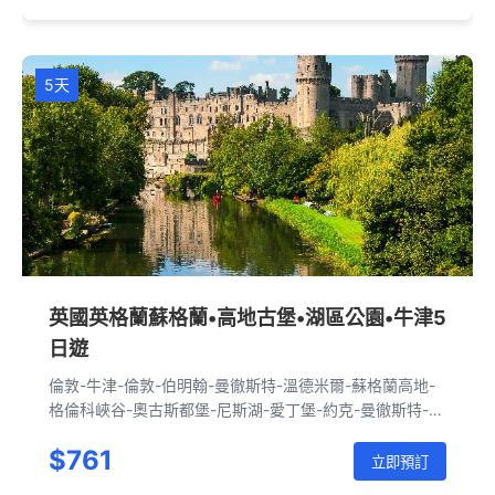
5天
英國英格蘭蘇格蘭•高地古堡•湖區公園•牛津5
日遊
倫敦-牛津-倫敦-伯明翰-曼徹斯特-溫德米爾-蘇格蘭高地-
格倫科峽谷-奧古斯都堡-尼斯湖-愛丁堡-約克-曼徹斯特-伯
明翰-倫敦
$761
立即預訂