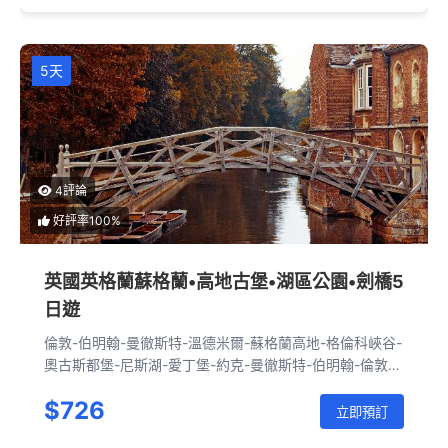
5天
4評論
好評率100%
英國英格蘭蘇格蘭•高地古堡•湖區公園•劍橋5
日遊
倫敦-伯明翰-曼徹斯特-溫德米爾-蘇格蘭高地-格倫科峽谷-
奧古斯都堡-尼斯湖-愛丁堡-約克-曼徹斯特-伯明翰-倫敦-
劍橋-倫敦
$726
立即預訂