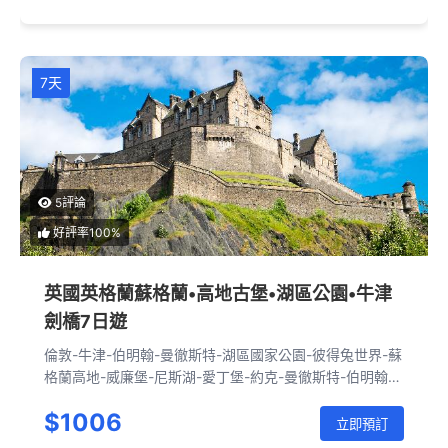
7天
5評論
好評率100%
英國英格蘭蘇格蘭•高地古堡•湖區公園•牛津
劍橋7日遊
倫敦-牛津-伯明翰-曼徹斯特-湖區國家公園-彼得兔世界-蘇
格蘭高地-威廉堡-尼斯湖-愛丁堡-約克-曼徹斯特-伯明翰-
劍橋-倫敦
$1006
立即預訂