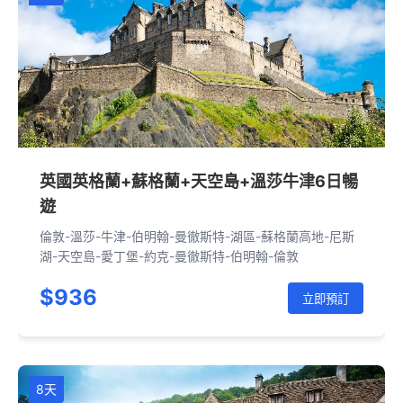
英國英格蘭+蘇格蘭+天空島+溫莎牛津6日暢
遊
倫敦-溫莎-牛津-伯明翰-曼徹斯特-湖區-蘇格蘭高地-尼斯
湖-天空島-愛丁堡-約克-曼徹斯特-伯明翰-倫敦
$936
立即預訂
8天