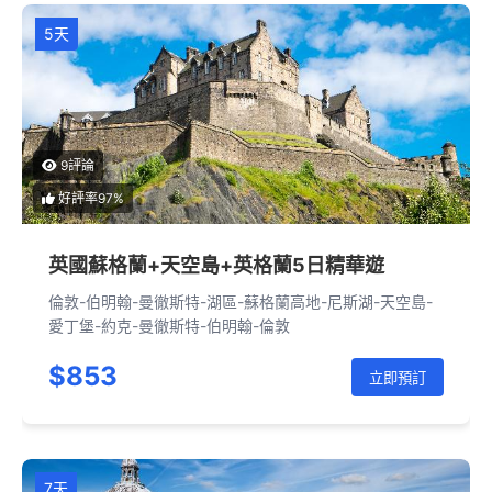
5天
9評論
好評率97%
英國蘇格蘭+天空島+英格蘭5日精華遊
倫敦-伯明翰-曼徹斯特-湖區-蘇格蘭高地-尼斯湖-天空島-
愛丁堡-約克-曼徹斯特-伯明翰-倫敦
$853
立即預訂
7天