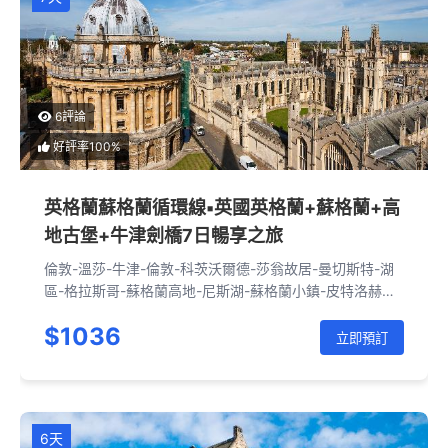
6評論
好評率100%
英格蘭蘇格蘭循環線▪英國英格蘭+蘇格蘭+高
地古堡+牛津劍橋7日暢享之旅
倫敦-溫莎-牛津-倫敦-科茨沃爾德-莎翁故居-曼切斯特-湖
區-格拉斯哥-蘇格蘭高地-尼斯湖-蘇格蘭小鎮-皮特洛赫里-
愛丁堡-約克-劍橋-倫敦
$1036
立即預訂
6天