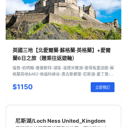
英國三地【北愛爾蘭·蘇格蘭·英格蘭】+愛爾
蘭6日之旅（贈乘往返遊輪）
倫敦-伯明翰-曼徹斯特-湖區-溫德米爾湖-彼得兔童話館-蘇
格蘭高地&A82-格倫科峽谷-奧古斯都堡-尼斯湖-愛丁堡-愛
丁堡城堡-超快速豪華遊輪-貝爾法斯特-泰坦尼克博物館-都
$1150
柏林-黑暗樹籬-卡里克空中索橋-巨人之路-超快速豪華遊
立即預訂
輪-約克-倫敦
尼斯湖/Loch Ness United_Kingdom