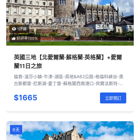
1評論
好評率100%
英國三地【北愛爾蘭·蘇格蘭·英格蘭】+愛爾
蘭11日之旅
倫敦-溫莎小鎮-牛津-湖區-高地&A82公路-格倫科峽谷-奧
古斯都堡-尼斯湖-愛丁堡-蘇格蘭西南港口-貝爾法斯特-都
柏林-貝爾法斯特-黑暗樹籬-卡里克空中索橋-巨人之路-貝
$1665
爾法斯特-約克-華威城堡-劍橋-倫敦
立即預訂
6天