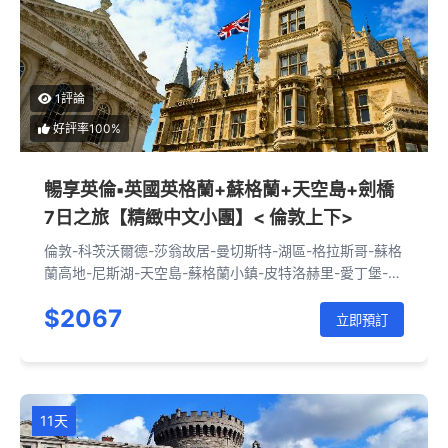
1評論
好評率100%
暢享英倫▪英國英格蘭+蘇格蘭+天空島+劍橋
7日之旅【精緻中文小團】< 倫敦上下>
倫敦-科茨沃爾德-莎翁故居-曼切斯特-湖區-格拉斯哥-蘇格
蘭高地-尼斯湖-天空島-蘇格蘭小鎮-皮特洛赫里-愛丁堡-約
克-劍橋-倫敦
$2067
立即預訂
11天