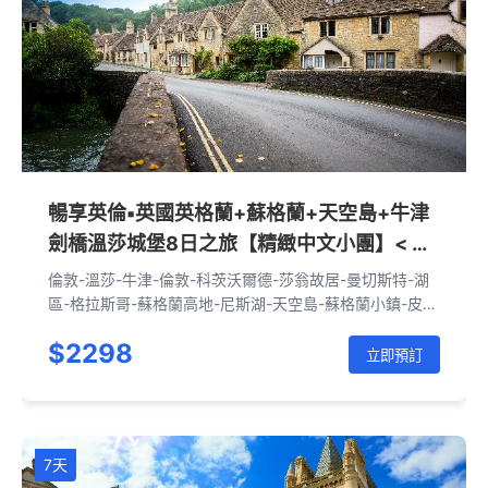
暢享英倫▪英國英格蘭+蘇格蘭+天空島+牛津
劍橋溫莎城堡8日之旅【精緻中文小團】< 倫
敦上下>
倫敦-溫莎-牛津-倫敦-科茨沃爾德-莎翁故居-曼切斯特-湖
區-格拉斯哥-蘇格蘭高地-尼斯湖-天空島-蘇格蘭小鎮-皮特
洛赫里-愛丁堡-約克-劍橋-倫敦
$2298
立即預訂
7天