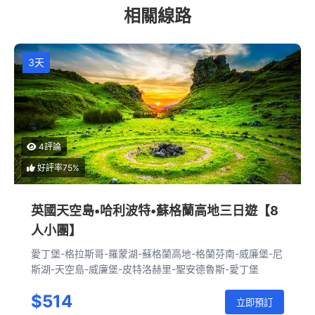
相關線路
3天
4評論
好評率75%
英國天空島•哈利波特•蘇格蘭高地三日遊【8
人小團】
愛丁堡-格拉斯哥-羅蒙湖-蘇格蘭高地-格蘭芬南-威廉堡-尼
斯湖-天空島-威廉堡-皮特洛赫里-聖安德魯斯-愛丁堡
$514
立即預訂