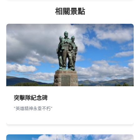
相關景點
突擊隊紀念碑
"英雄精神永垂不朽"