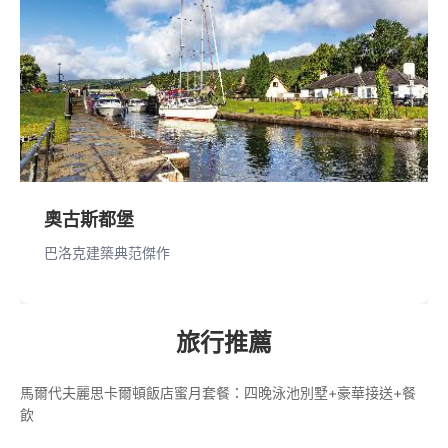
奧古斯都堡
巴洛克建築典范傑作
旅行推薦
馬爾代夫麗思卡爾頓飯店蜜月套餐：四晚泳池別墅+豪華接送+餐
飲