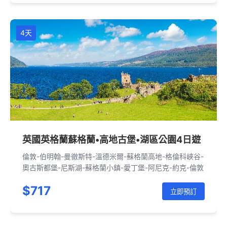
4天
英國英格蘭蘇格蘭•高地古堡•湖區公園4日遊
倫敦-伯明翰-曼徹斯特-溫德米爾-蘇格蘭高地-格倫科峽谷-
奧古斯都堡-尼斯湖-蘇格蘭小鎮-愛丁堡-阿尼克-約克-倫敦
$717
立即預訂