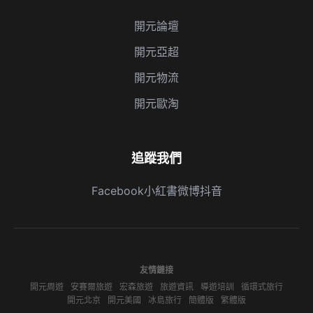
開元論壇
開元亞超
開元物流
開元歐淘
追蹤我們
Facebook
小紅書
微博
抖音
友情鏈接
開元周遊
安賽爾旅遊
宏森旅遊
旅遊資訊
導遊培訓
循環式旅行
開元北京
開元美國
冰島旅行
簡體版
繁體版