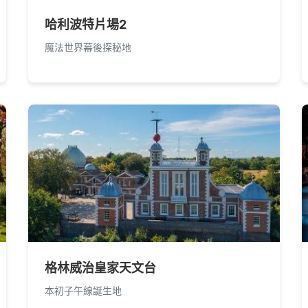
哈利波特片場2
魔法世界幕後探秘地
格林威治皇家天文台
本初子午線誕生地