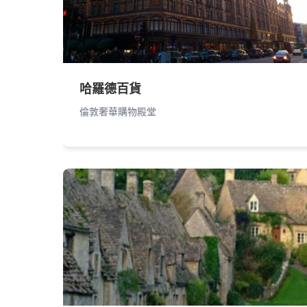
哈羅德百貨
倫敦奢華購物殿堂