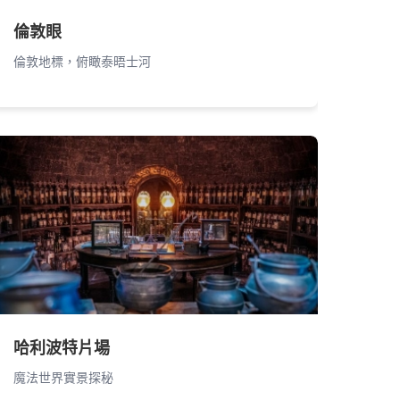
倫敦眼
倫敦地標，俯瞰泰晤士河
哈利波特片場
魔法世界實景探秘