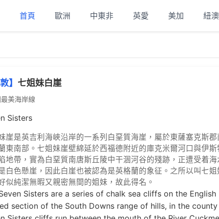
首頁
歐洲
中東非
英愛
美加
紐澳
敦】
七姐妹白崖
國最美海岸線
n Sisters
妹崖是英吉利海峽沿岸的一系列白堊質海崖，屬於東薩塞克斯郡
蘭東南部。七姐妹崖壁綿延於西福德附近的庫克米爾河口與伊斯
陷地帶，實為白堊質南唐斯丘陵中干涸河谷的殘跡，正遭受着海
是白色懸崖，因此白崖也被認為是英格蘭的象征。之所以叫七姐
好似純潔無暇又親密無間的姐妹，故此得名。
Seven Sisters are a series of chalk sea cliffs on the English
ed section of the South Downs range of hills, in the county
n Sisters cliffs run between the mouth of the River Cuckme