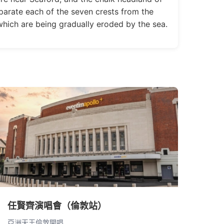
parate each of the seven crests from the
which are being gradually eroded by the sea.
任賢齊演唱會（倫敦站）
亞洲天王倫敦開唱