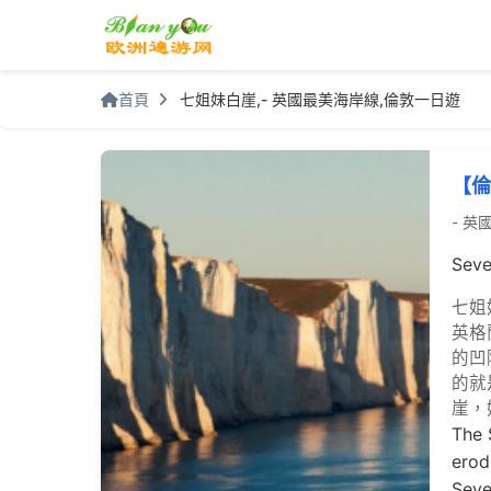
首頁
七姐妹白崖,- 英國最美海岸線,倫敦一日遊
【倫
- 英
Seve
七姐
英格
的凹
的就
崖，
The 
erod
Seve