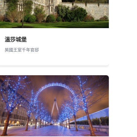
溫莎城堡
英國王室千年官邸