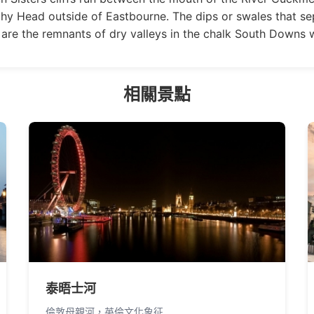
hy Head outside of Eastbourne. The dips or swales that se
 are the remnants of dry valleys in the chalk South Downs 
相關景點
泰晤士河
倫敦母親河，英倫文化象征