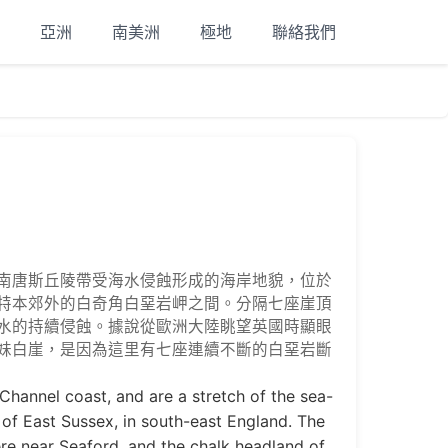
亞洲
南美洲
極地
聯絡我們
南唐斯丘陵帶受海水侵蝕形成的海岸地貌，位於
特本郊外的白奇角白堊岩岬之間。分隔七座崖頂
水的持續侵蝕。據說從歐洲大陸眺望英國時顯眼
妹白崖，是因為這里有七座連續不斷的白堊岩斷
 Channel coast, and are a stretch of the sea-
 of East Sussex, in south-east England. The
re near Seaford, and the chalk headland of