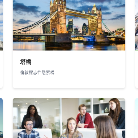
塔橋
倫敦標志性懸索橋