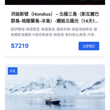
洪迪斯號（Hondius） – 北極三島（斯瓦爾巴
群島-格陵蘭島-冰島）-邂逅北極光（14天13
晚）
朗伊爾城-勞德喬登-格陵蘭島-邁格布頓-南極海峽群島-塞
格爾斯海爾斯卡佩特斯峽灣-南極港-斯科斯比桑德-丹麥島-
羅德峽灣-西德卡普-伊托科爾托米特-阿克雷里
$7219
立即預訂
8天