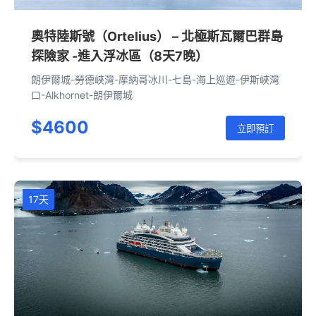
奧特陸斯號（Ortelius） – 北極斯瓦爾巴群島
探險家 -進入浮冰區（8天7晚）
朗伊爾城-勞德峽灣-摩納哥冰川-七島-海上巡遊-伊斯峽灣
口-Alkhornet-朗伊爾城
$4600
立即預訂
17天