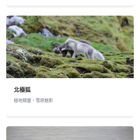
北極狐
極地精靈，雪原魅影