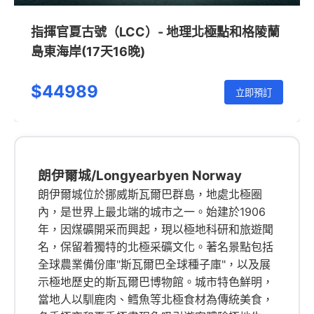
指揮官夏古號（LCC）- 地理北極點和格陵蘭
島東海岸(17天16晚)
$44989
立即預訂
朗伊爾城/Longyearbyen Norway
朗伊爾城位於挪威斯瓦爾巴群島，地處北極圈
內，是世界上最北端的城市之一。始建於1906
年，因煤礦開采而興起，現以極地科研和旅遊聞
名，保留着獨特的北極采礦文化。著名景點包括
全球農業備份庫"斯瓦爾巴全球種子庫"，以及展
示極地歷史的斯瓦爾巴博物館。城市特色鮮明，
當地人以馴鹿肉、鳕魚等北極食材為傳統美食，