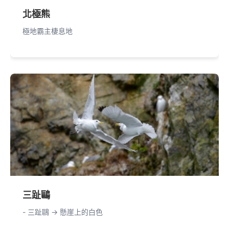
北極熊
極地霸主棲息地
三趾鷗
- 三趾鷗 -> 懸崖上的白色