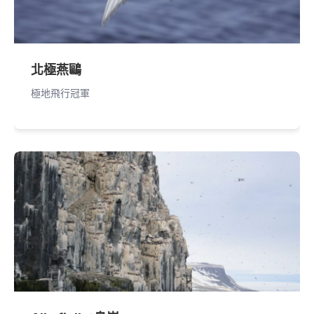
北極燕鷗
極地飛行冠軍