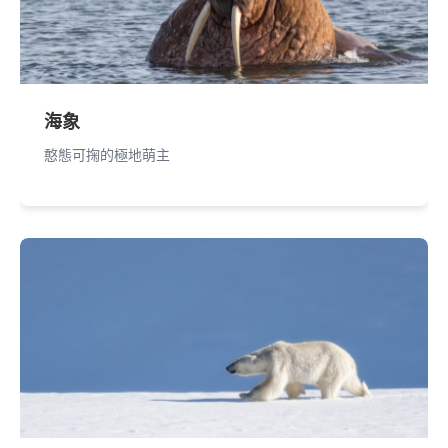
海象
憨態可掬的極地萌主