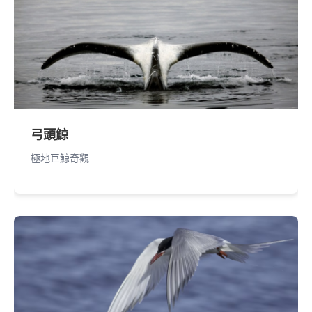
弓頭鯨
極地巨鯨奇觀