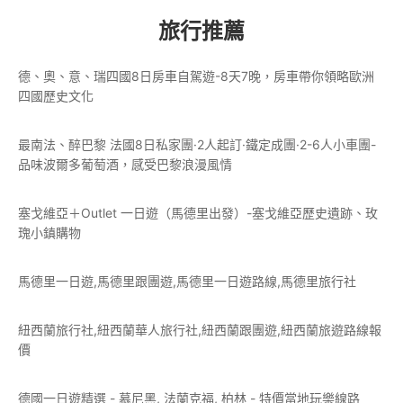
旅行推薦
德、奧、意、瑞四國8日房車自駕遊-8天7晚，房車帶你領略歐洲
四國歷史文化
最南法、醉巴黎 法國8日私家團·2人起訂·鐵定成團·2-6人小車團-
品味波爾多葡萄酒，感受巴黎浪漫風情
塞戈維亞＋Outlet 一日遊（馬德里出發）-塞戈維亞歷史遺跡、玫
瑰小鎮購物
馬德里一日遊,馬德里跟團遊,馬德里一日遊路線,馬德里旅行社
紐西蘭旅行社,紐西蘭華人旅行社,紐西蘭跟團遊,紐西蘭旅遊路線報
價
德國一日遊精選 - 慕尼黑, 法蘭克福, 柏林 - 特價當地玩樂線路