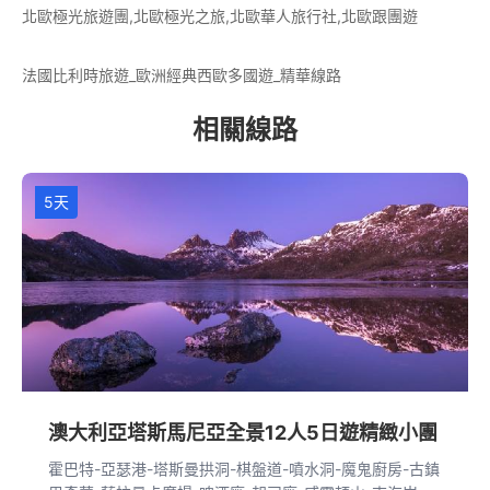
北歐極光旅遊團,北歐極光之旅,北歐華人旅行社,北歐跟團遊
法國比利時旅遊_歐洲經典西歐多國遊_精華線路
相關線路
5天
澳大利亞塔斯馬尼亞全景12人5日遊精緻小團
霍巴特-亞瑟港-塔斯曼拱洞-棋盤道-噴水洞-魔鬼廚房-古鎮