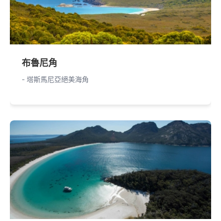
布魯尼角
- 塔斯馬尼亞絕美海角