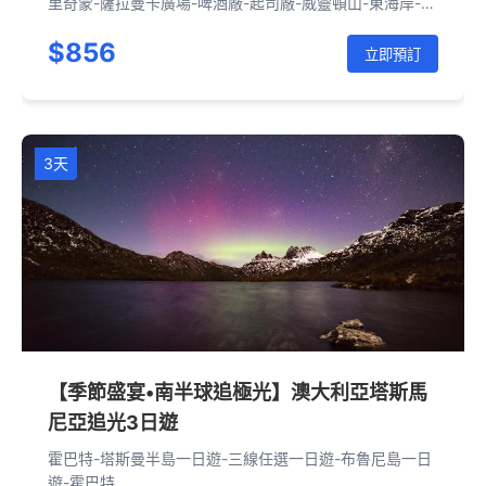
里奇蒙-薩拉曼卡廣場-啤酒廠-起司廠-威靈頓山-東海岸-搖
籃山-多芬湖-壁畫小鎮-卡特瑞特大峽谷-塔斯馬尼亞動物
$856
園-薰衣草農場-霍巴特
立即預訂
3天
【季節盛宴•南半球追極光】澳大利亞塔斯馬
尼亞追光3日遊
霍巴特-塔斯曼半島一日遊-三線任選一日遊-布魯尼島一日
遊-霍巴特