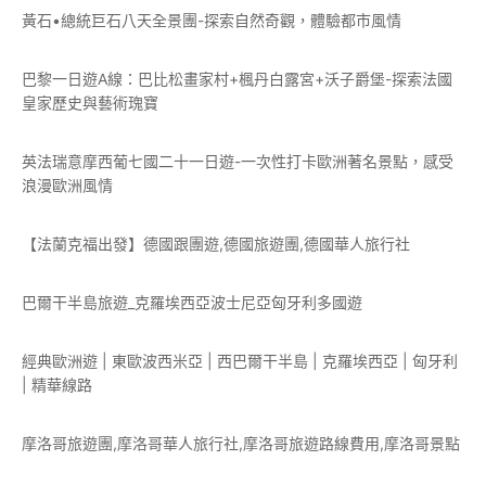
黃石•總統巨石八天全景團-探索自然奇觀，體驗都市風情
巴黎一日遊A線：巴比松畫家村+楓丹白露宮+沃子爵堡-探索法國
皇家歷史與藝術瑰寶
英法瑞意摩西葡七國二十一日遊-一次性打卡歐洲著名景點，感受
浪漫歐洲風情
【法蘭克福出發】德國跟團遊,德國旅遊團,德國華人旅行社
巴爾干半島旅遊_克羅埃西亞波士尼亞匈牙利多國遊
經典歐洲遊 | 東歐波西米亞 | 西巴爾干半島 | 克羅埃西亞 | 匈牙利
| 精華線路
摩洛哥旅遊團,摩洛哥華人旅行社,摩洛哥旅遊路線費用,摩洛哥景點