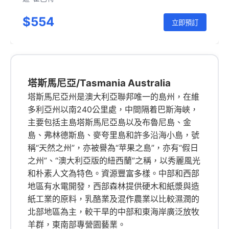
$554
立即預訂
塔斯馬尼亞/Tasmania Australia
塔斯馬尼亞州是澳大利亞聯邦唯一的島州，在維
多利亞州以南240公里處，中間隔着巴斯海峽，
主要包括主島塔斯馬尼亞島以及布魯尼島、金
島、弗林德斯島、麥夸里島和許多沿海小島，號
稱“天然之州”，亦被譽為“苹果之島”，亦有“假日
之州”、“澳大利亞版的紐西蘭”之稱，以秀麗風光
和朴素人文為特色。資源豐富多樣。中部和西部
地區有水電開發，西部森林提供硬木和紙漿與造
紙工業的原料，乳酪業及混作農業以比較濕潤的
北部地區為主，較干旱的中部和東海岸廣泛放牧
羊群，東南部專營園藝業。