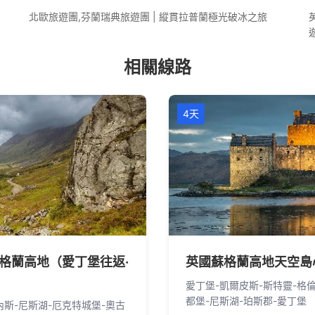
北歐旅遊團,芬蘭瑞典旅遊團 | 縱貫拉普蘭極光破冰之旅
相關線路
4天
格蘭高地（愛丁堡往返·
英國蘇格蘭高地天空島
愛丁堡-凱爾皮斯-斯特靈-格
都堡-尼斯湖-珀斯郡-愛丁堡
內斯-尼斯湖-厄克特城堡-奧古