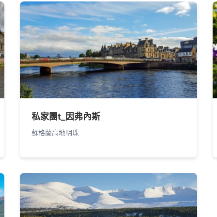
私家團t_因弗內斯
蘇格蘭高地明珠