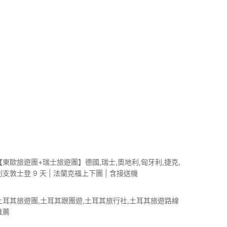
【東歐旅遊團+瑞士旅遊團】德國,瑞士,奧地利,匈牙利,捷克,
列支敦士登 9 天 | 法蘭克福上下團 | 含接送機
土耳其旅遊團,土耳其跟團遊,土耳其旅行社,土耳其旅遊路線
推薦