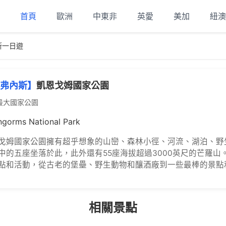
首頁
歐洲
中東非
英愛
美加
紐澳
斯一日遊
弗內斯】
凱恩戈姆國家公園
最大國家公園
ngorms National Park
戈姆國家公園擁有超乎想象的山巒、森林小徑、河流、湖泊、野
中的五座坐落於此，此外還有55座海拔超過3000英尺的芒羅
點和活動，從古老的堡壘、野生動物和釀酒廠到一些最棒的景點
相關景點