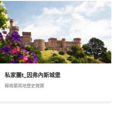
私家團t_因弗內斯城堡
蘇格蘭高地歷史瑰寶