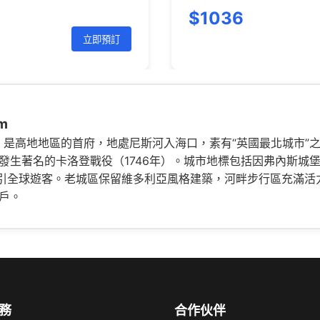
$1036
立即預訂
m
蘭高地，是高地地區的首府，地處尼斯河入海口，素有“英國最北城市
發生著名的卡洛登戰役（1746年）。城市地標包括因弗內斯城堡
吸引全球遊客。老城區保留維多利亞風格建築，河畔步行區充滿活
戶。
務
合作伙伴