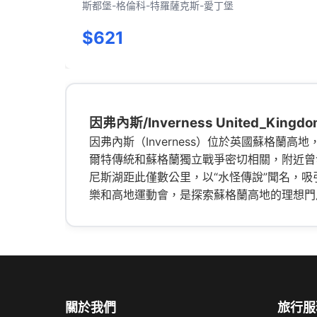
斯都堡-格倫科-特羅薩克斯-愛丁堡
$621
因弗內斯/Inverness United_Kingdo
因弗內斯（Inverness）位於英國蘇格
爾特傳統和蘇格蘭獨立戰爭密切相關，附近曾
尼斯湖距此僅數公里，以“水怪傳說”聞名，
樂和高地運動會，是探索蘇格蘭高地的理想門
關於我們
旅行服