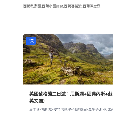
西葡私家團,西葡小團旅遊,西葡客製遊,西葡深度遊
2天
英國蘇格蘭二日遊：尼斯湖+因弗內斯+蘇
英文團）
愛丁堡-福斯橋-皮特洛赫里-阿維莫爾-莫里奇湖-因弗