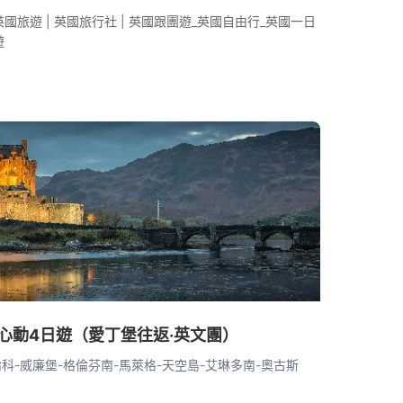
英國旅遊 | 英國旅行社 | 英國跟團遊_英國自由行_英國一日
遊
心動4日遊（愛丁堡往返·英文團）
倫科-威廉堡-格倫芬南-馬萊格-天空島-艾琳多南-奧古斯