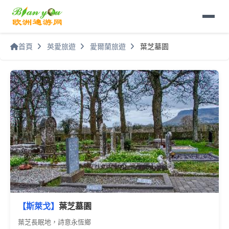
首頁
英愛旅遊
愛爾蘭旅遊
葉芝墓園
【斯萊戈】
葉芝墓園
葉芝長眠地，詩意永恆鄉