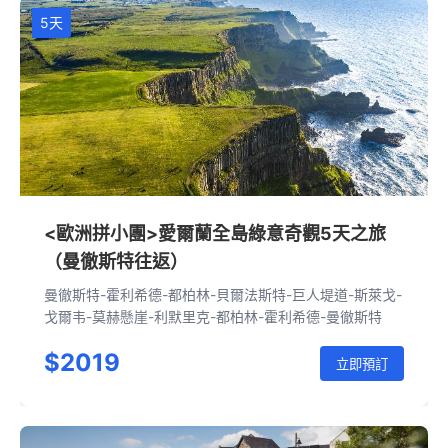
5天
<歐洲拼小團>愛爾蘭全島綠意奇觀5天之旅
（曼徹斯特往返）
曼徹斯特-霍利希德-都柏林-貝爾法斯特-巨人堤道-斯萊戈-
戈爾韦-莫赫懸崖-利默里克-都柏林-霍利希德-曼徹斯特
$2019
立即預訂