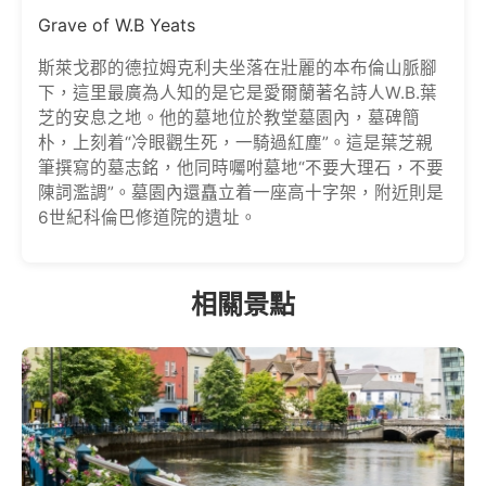
Grave of W.B Yeats
斯萊戈郡的德拉姆克利夫坐落在壯麗的本布倫山脈腳
下，這里最廣為人知的是它是愛爾蘭著名詩人W.B.葉
芝的安息之地。他的墓地位於教堂墓園內，墓碑簡
朴，上刻着“冷眼觀生死，一騎過紅塵”。這是葉芝親
筆撰寫的墓志銘，他同時囑咐墓地“不要大理石，不要
陳詞濫調”。墓園內還矗立着一座高十字架，附近則是
6世紀科倫巴修道院的遺址。
相關景點