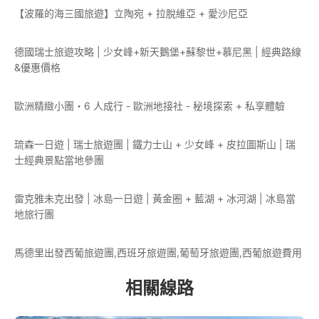
【波羅的海三國旅遊】立陶宛 + 拉脫維亞 + 愛沙尼亞
德國瑞士旅遊攻略 | 少女峰+新天鵝堡+蘇黎世+慕尼黑 | 經典路線
&優惠價格
歐洲精緻小團・6 人成行 - 歐洲地接社 - 秘境探索 + 私享體驗
琉森一日遊 | 瑞士旅遊團 | 鐵力士山 + 少女峰 + 皮拉圖斯山 | 瑞
士經典景點當地參團
雷克雅未克出發 | 冰島一日遊 | 黃金圈 + 藍湖 + 冰河湖 | 冰島當
地旅行團
馬德里出發西葡旅遊團,西班牙旅遊團,葡萄牙旅遊團,西葡旅遊費用
相關線路