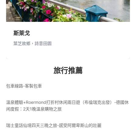
斯萊戈
葉芝故鄉，詩意田園
旅行推薦
包車線路-客製包車
溫泉體驗+Roermond打折村休闲兩日遊（布倫瑞克出發）-德國休
闲度假：2天1晚溫泉購物之旅
瑞士童話仙境四天三晚之旅-感受阿爾卑斯山的壯麗