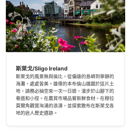
斯萊戈/Sligo Ireland
斯萊戈的風景無與倫比，從偏遠的島嶼到寧靜的
海灘，處處皆美。雄偉的本布倫山雄踞於這片土
地，請務必抽空來一次一日遊，漫步於山腳下的
巷道和小徑。在農貿市場品嘗新鮮食材，在穆拉
莫爾角觀賞洶涌的浪濤，並探索散布在斯萊戈各
地的迷人歷史遺跡。