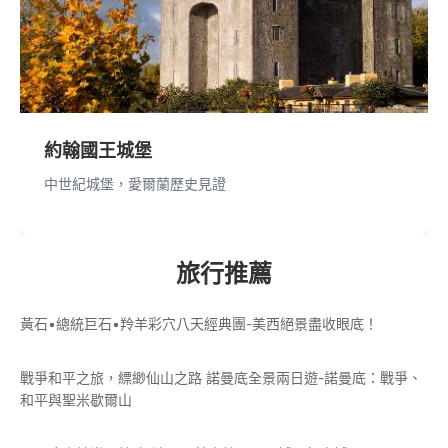
約翰國王城堡
中世紀城堡，愛爾蘭歷史見證
旅行推薦
黃石•總統巨石•羚羊彩穴八天經典團-美西絕景盡收眼底！
戰爭和平之旅，縹緲仙山之路 諾曼底全景兩日遊-諾曼底：戰爭、
和平與聖米歇爾山