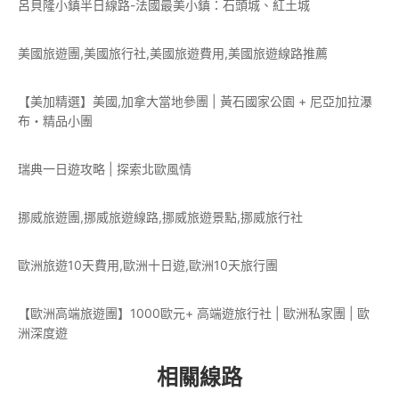
呂貝隆小鎮半日線路-法國最美小鎮：石頭城、紅土城
美國旅遊團,美國旅行社,美國旅遊費用,美國旅遊線路推薦
【美加精選】美國,加拿大當地參團 | 黃石國家公園 + 尼亞加拉瀑
布・精品小團
瑞典一日遊攻略 | 探索北歐風情
挪威旅遊團,挪威旅遊線路,挪威旅遊景點,挪威旅行社
歐洲旅遊10天費用,歐洲十日遊,歐洲10天旅行團
【歐洲高端旅遊團】1000歐元+ 高端遊旅行社 | 歐洲私家團 | 歐
洲深度遊
相關線路