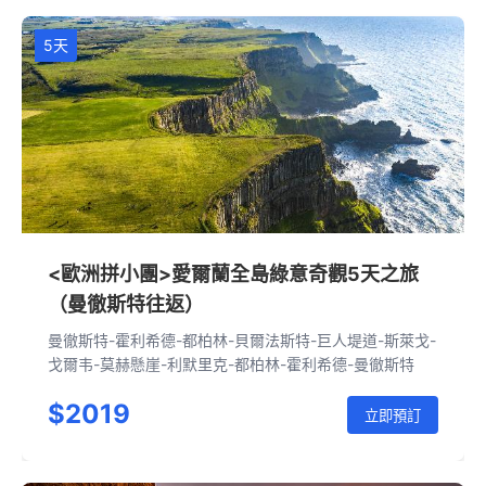
5天
<歐洲拼小團>愛爾蘭全島綠意奇觀5天之旅
（曼徹斯特往返）
曼徹斯特-霍利希德-都柏林-貝爾法斯特-巨人堤道-斯萊戈-
戈爾韦-莫赫懸崖-利默里克-都柏林-霍利希德-曼徹斯特
$2019
立即預訂