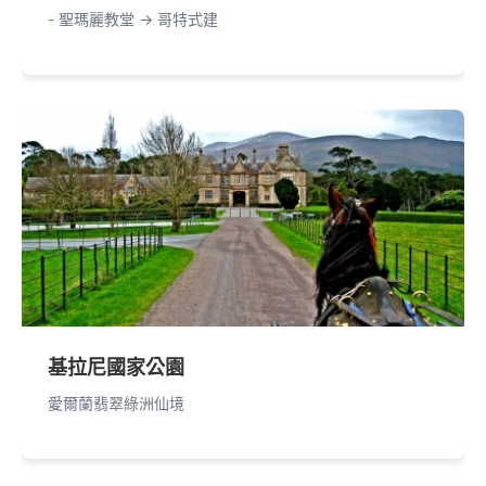
- 聖瑪麗教堂 -> 哥特式建
基拉尼國家公園
愛爾蘭翡翠綠洲仙境