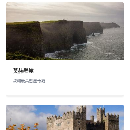
莫赫懸崖
歐洲最高懸崖奇觀