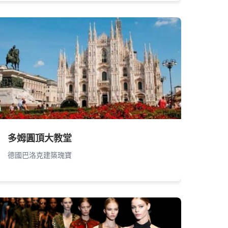
多姆圓頂大教堂
德國巴洛克建築瑰寶