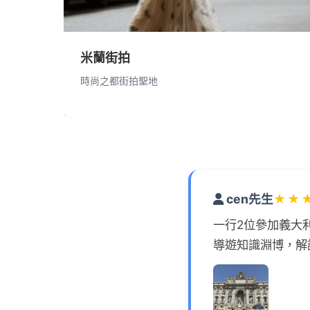
米蘭街拍
時尚之都街拍聖地
cen先生
★
★
一行2位參加義大
導遊知識淵博，解