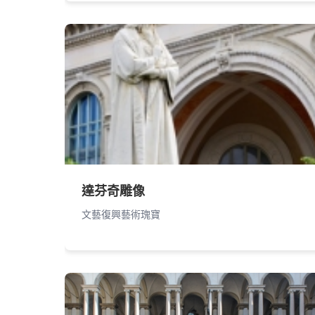
達芬奇雕像
文藝復興藝術瑰寶