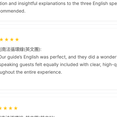
ion and insightful explanations to the three English spe
ecommended.
★
★
★
★
南法循環線(英文團):
 Our guide’s English was perfect, and they did a wonderf
-speaking guests felt equally included with clear, high-q
ghout the entire experience.
★
★
★
★