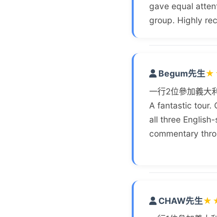
gave equal attent
group. Highly r
Begum先生
★
一行2位參加義大利
A fantastic tour.
all three English
commentary throu
CHAW先生
★