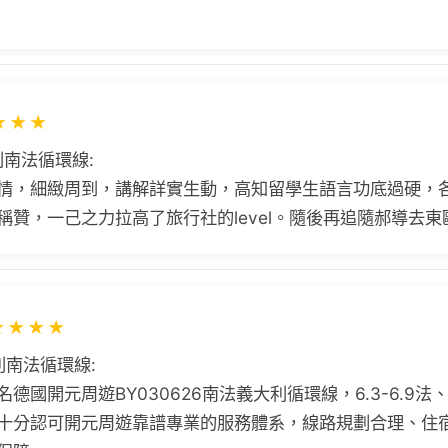
★
★
★
利南法循環線:
情，細緻周到，講解詳實生動，高知留學生語言功底過硬，
稱贊，一己之力拉高了旅行社的level。隨後再追隨郝導去東
★
★
★
★
利南法循環線:
德國開元周遊BY030626南法義大利循環線，6.3-6.9
十分認可開元周遊靠譜專業的服務體系，線路規劃合理、住