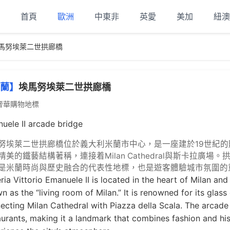
首頁
歐洲
中東非
英愛
美加
紐澳
馬努埃萊二世拱廊橋
蘭】
埃馬努埃萊二世拱廊橋
奢華購物地標
uele II arcade bridge
努埃萊二世拱廊橋位於義大利米蘭市中心，是一座建於19世紀的
精美的鐵藝結構著稱，連接着
Milan Cathedral
與斯卡拉廣場。
是米蘭時尚與歷史融合的代表性地標，也是遊客體驗城市氛圍的
eria Vittorio Emanuele II
is located in the heart of Milan an
n as the “living room of Milan.” It is renowned for its glas
ecting
Milan Cathedral
with Piazza della Scala. The arcade 
aurants, making it a landmark that combines fashion and hist