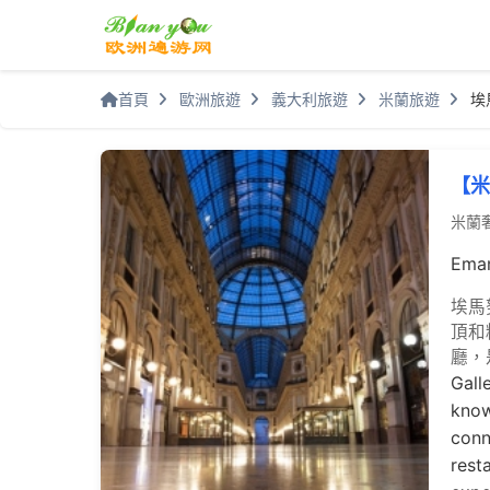
首頁
歐洲旅遊
義大利旅遊
米蘭旅遊
埃
【米
米蘭
Eman
埃馬
頂和
廳，
Gall
know
conn
rest