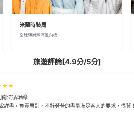
米蘭時裝周
全球時尚潮流風向標
旅遊評論[4.9分/5分]
★
★
★
利南法循環線:
說詳盡，負責周到，不辭勞苦的盡量滿足客人的要求，很贊