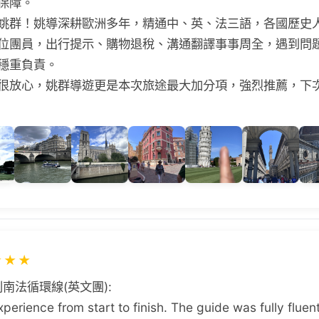
保障。
姚群！姚導深耕歐洲多年，精通中、英、法三語，各國歷史
位團員，出行提示、購物退稅、溝通翻譯事事周全，遇到問
穩重負責。
很放心，姚群導遊更是本次旅途最大加分項，強烈推薦，下
★
★
★
南法循環線(英文團):
perience from start to finish. The guide was fully fluen