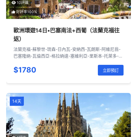
10評論
好評率100%
歐洲環遊14日•巴塞南法+西葡（法蘭克福往
返）
法蘭克福-蘇黎世-琉森-日內瓦-安納西-瓦朗斯-阿維尼翁-
巴塞隆納-瓦倫西亞-格拉納達-塞維利亞-里斯本-托萊多-馬
德里-薩拉戈薩-巴塞隆納-赫羅納-菲格拉斯-尼姆-貝桑松-
$1780
里昂-科爾馬-法蘭克福
立即預訂
14天