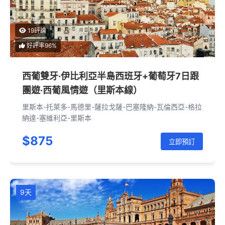
19評論
好評率96%
西葡雙牙·伊比利亞半島西班牙+葡萄牙7日跟
團遊·西葡風情遊（里斯本線）
里斯本-托萊多-馬德里-薩拉戈薩-巴塞隆納-瓦倫西亞-格拉
納達-塞維利亞-里斯本
$875
立即預訂
9天