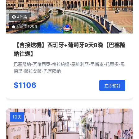
4評論
好評率100%
【含接送機】西班牙+葡萄牙9天8晚【巴塞隆
納往返】
巴塞隆納-瓦倫西亞-格拉納達-塞維利亞-里斯本-托萊多-馬
德里-薩拉戈薩-巴塞隆納
$1106
立即預訂
10天