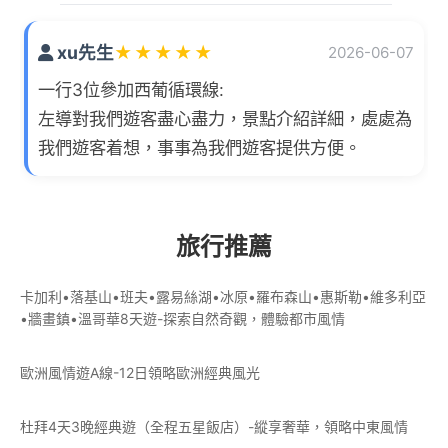
xu先生
★
★
★
★
★
2026-06-07
一行3位參加西葡循環線:
左導對我們遊客盡心盡力，景點介紹詳細，處處為
我們遊客着想，事事為我們遊客提供方便。
旅行推薦
卡加利•落基山•班夫•露易絲湖•冰原•羅布森山•惠斯勒•維多利亞
•牆畫鎮•溫哥華8天遊-探索自然奇觀，體驗都市風情
歐洲風情遊A線-12日領略歐洲經典風光
杜拜4天3晚經典遊（全程五星飯店）-縱享奢華，領略中東風情