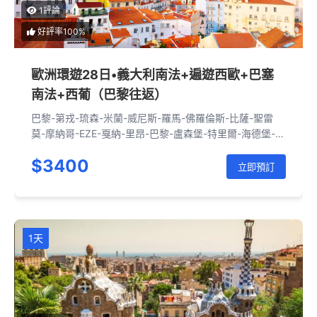
1評論
好評率100%
歐洲環遊28日•義大利南法+遍遊西歐+巴塞
南法+西葡（巴黎往返）
巴黎-第戎-琉森-米蘭-威尼斯-羅馬-佛羅倫斯-比薩-聖雷
莫-摩納哥-EZE-戛納-里昂-巴黎-盧森堡-特里爾-海德堡-法
蘭克福-蘇黎世-琉森-日內瓦-安納西-瓦朗斯-阿維尼翁-巴
$3400
塞隆納-瓦倫西亞-格拉納達-塞維利亞-里斯本-托萊多-馬德
立即預訂
里-薩拉戈薩-巴塞隆納-赫羅納-菲格拉斯-尼姆-貝桑松-里
昂-科爾馬-法蘭克福-科隆-阿姆斯特丹-風車村-海牙-鹿特
丹-安特衛普-布魯日-布魯塞爾-巴
1天