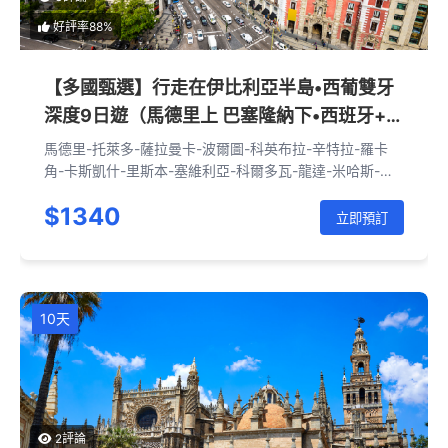
好評率88%
【多國甄選】行走在伊比利亞半島•西葡雙牙
深度9日遊（馬德里上 巴塞隆納下•西班牙+葡
萄牙）
馬德里-托萊多-薩拉曼卡-波爾圖-科英布拉-辛特拉-羅卡
角-卡斯凱什-里斯本-塞維利亞-科爾多瓦-龍達-米哈斯-格
拉納達-瓦倫西亞-巴塞隆納
$1340
立即預訂
10天
2評論