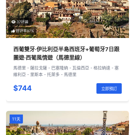
37評論
好評率97%
西葡雙牙·伊比利亞半島西班牙+葡萄牙7日跟
團遊·西葡風情遊（馬德里線）
馬德里 - 薩拉戈薩 - 巴塞隆納 - 瓦倫西亞 - 格拉納達 - 塞
維利亞 - 里斯本 - 托萊多 - 馬德里
$744
立即預訂
11天