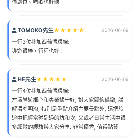
很到位。唱歌也好聽
TOMOKO先生
★
★
★
★
★
2026-06-09
一行3位參加西葡循環線:
導遊很棒，行程也好！
HE先生
★
★
★
★
★
2026-06-09
一行4位參加西葡循環線:
左濤導遊細心和專業操守好, 對大家關懷備緻, 講
解清晰明潦, 特別是重點介紹主要景點外, 還把旅
途中把經常碰到過的坑和坎, 又或者日常生活中很
多細微的經驗與大家分享. 非常優秀, 值得點贊