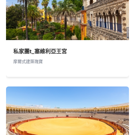
私家團t_塞維利亞王宮
摩爾式建築瑰寶