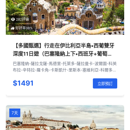
282評論
好評率98%
【多國甄選】行走在伊比利亞半島•西葡雙牙
深度11日遊（巴塞隆納上下•西班牙+葡萄
牙）
巴塞隆納-薩拉戈薩-馬德里-托萊多-薩拉曼卡-波爾圖-科英
布拉-辛特拉-羅卡角-卡斯凱什-里斯本-塞維利亞-科爾多
瓦-龍達-米哈斯-格拉納達-瓦倫西亞-巴塞隆納
$1491
立即預訂
7天