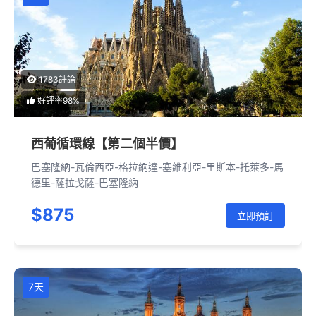
1783評論
好評率98%
西葡循環線【第二個半價】
巴塞隆納-瓦倫西亞-格拉納達-塞維利亞-里斯本-托萊多-馬
德里-薩拉戈薩-巴塞隆納
$875
立即預訂
7天