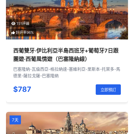
151評論
好評率96%
西葡雙牙·伊比利亞半島西班牙+葡萄牙7日跟
團遊·西葡風情遊（巴塞隆納線）
巴塞隆納-瓦倫西亞-格拉納達-塞維利亞-里斯本-托萊多-馬
德里-薩拉戈薩-巴塞隆納
$787
立即預訂
7天