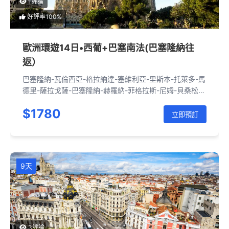
1評論
好評率100%
歐洲環遊14日•西葡+巴塞南法(巴塞隆納往
返）
巴塞隆納-瓦倫西亞-格拉納達-塞維利亞-里斯本-托萊多-馬
德里-薩拉戈薩-巴塞隆納-赫羅納-菲格拉斯-尼姆-貝桑松-
里昂-科爾馬-法蘭克福-蘇黎世-琉森-日內瓦-安納西-瓦朗
$1780
斯-阿維尼翁-巴塞隆納
立即預訂
9天
3評論