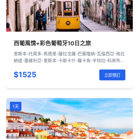
西葡風情+彩色葡萄牙10日之旅
里斯本-托萊多-馬德里-薩拉戈薩-巴塞隆納-瓦倫西亞-格拉
納達-塞維利亞-里斯本-卡斯卡什-羅卡角-辛特拉-科英布
拉-阿威羅-波爾圖-法蒂瑪-納扎雷-奧比都斯-里斯本
$1525
立即預訂
1天