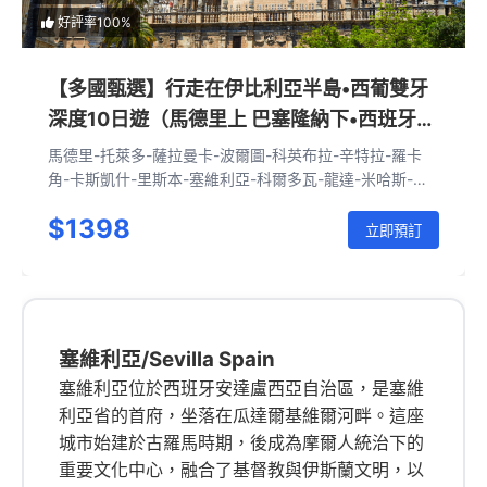
好評率100%
【多國甄選】行走在伊比利亞半島•西葡雙牙
深度10日遊（馬德里上 巴塞隆納下•西班牙
+葡萄牙）
馬德里-托萊多-薩拉曼卡-波爾圖-科英布拉-辛特拉-羅卡
角-卡斯凱什-里斯本-塞維利亞-科爾多瓦-龍達-米哈斯-格
拉納達-瓦倫西亞-巴塞隆納
$1398
立即預訂
塞維利亞/Sevilla Spain
塞維利亞位於西班牙安達盧西亞自治區，是塞維
利亞省的首府，坐落在瓜達爾基維爾河畔。這座
城市始建於古羅馬時期，後成為摩爾人統治下的
重要文化中心，融合了基督教與伊斯蘭文明，以