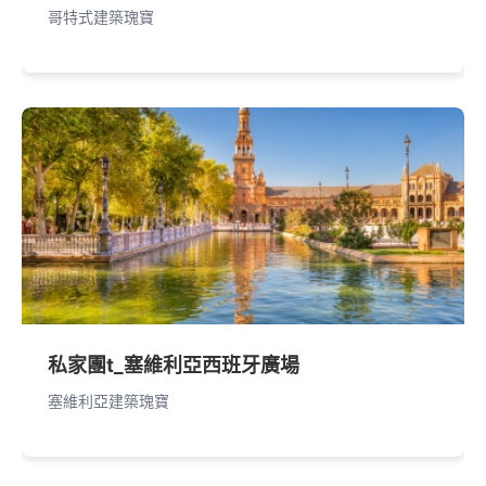
哥特式建築瑰寶
私家團t_塞維利亞西班牙廣場
塞維利亞建築瑰寶