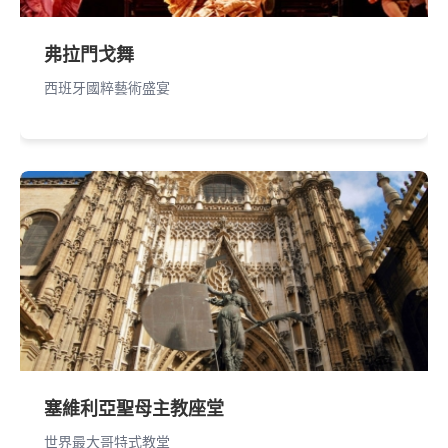
弗拉門戈舞
西班牙國粹藝術盛宴
塞維利亞聖母主教座堂
世界最大哥特式教堂