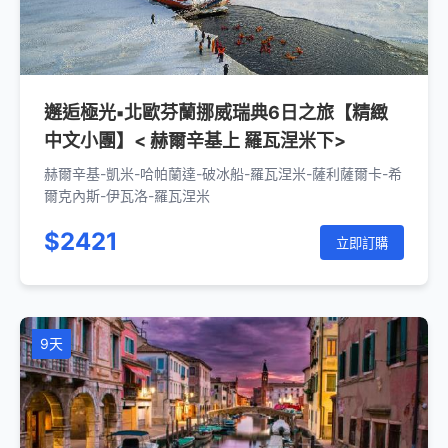
邂逅極光▪北歐芬蘭挪威瑞典6日之旅【精緻
中文小團】< 赫爾辛基上 羅瓦涅米下>
赫爾辛基-凱米-哈帕蘭達-破冰船-羅瓦涅米-薩利薩爾卡-希
爾克內斯-伊瓦洛-羅瓦涅米
$2421
立即訂購
9天