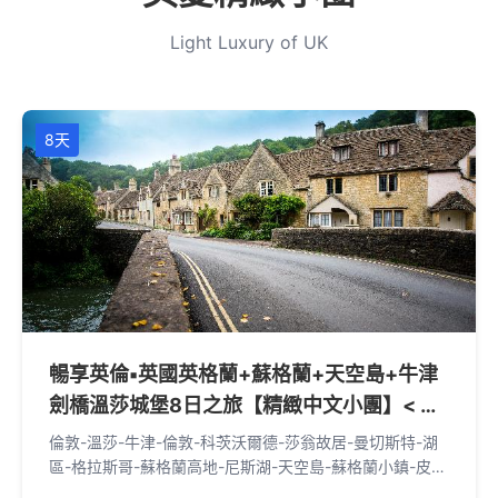
Light Luxury of UK
8天
暢享英倫▪英國英格蘭+蘇格蘭+天空島+牛津
劍橋溫莎城堡8日之旅【精緻中文小團】< 倫
敦上下>
倫敦-溫莎-牛津-倫敦-科茨沃爾德-莎翁故居-曼切斯特-湖
區-格拉斯哥-蘇格蘭高地-尼斯湖-天空島-蘇格蘭小鎮-皮特
洛赫里-愛丁堡-約克-劍橋-倫敦