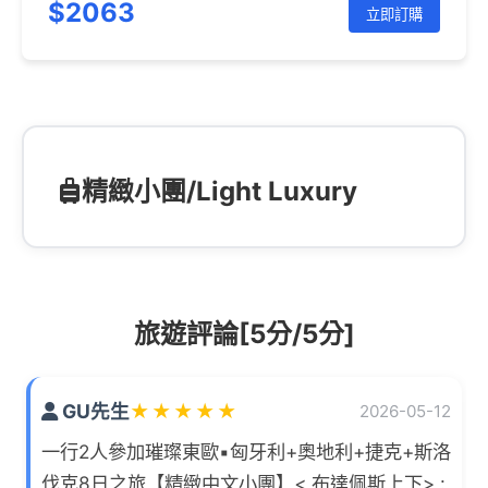
$2063
立即訂購
精緻小團/Light Luxury
旅遊評論[5分/5分]
GU先生
★
★
★
★
★
2026-05-12
一行2人參加璀璨東歐▪匈牙利+奧地利+捷克+斯洛
伐克8日之旅【精緻中文小團】< 布達佩斯上下> :