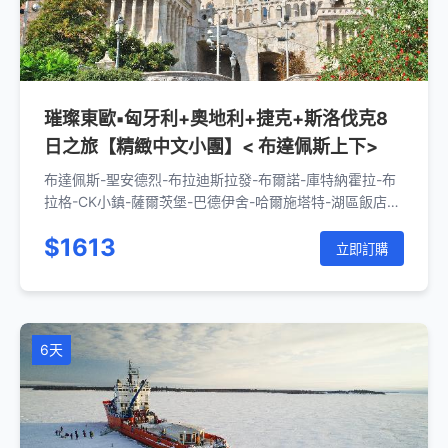
璀璨東歐▪匈牙利+奧地利+捷克+斯洛伐克8
日之旅【精緻中文小團】< 布達佩斯上下>
布達佩斯-聖安德烈-布拉迪斯拉發-布爾諾-庫特納霍拉-布
拉格-CK小鎮-薩爾茨堡-巴德伊舍-哈爾施塔特-湖區飯店-
瓦豪河谷-維也納-布達佩斯
$1613
立即訂購
6天