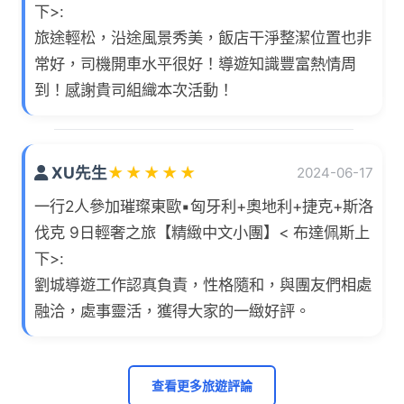
下>:
旅途輕松，沿途風景秀美，飯店干淨整潔位置也非
常好，司機開車水平很好！導遊知識豐富熱情周
到！感謝貴司組織本次活動！
XU先生
★
★
★
★
★
2024-06-17
一行2人參加璀璨東歐▪匈牙利+奧地利+捷克+斯洛
伐克 9日輕奢之旅【精緻中文小團】< 布達佩斯上
下>:
劉城導遊工作認真負責，性格隨和，與團友們相處
融洽，處事靈活，獲得大家的一緻好評。
查看更多旅遊評論