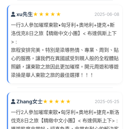
xu先生
★
★
★
★
★
2025-06-08
一行3人參加璀璨東歐▪匈牙利+奧地利+捷克+斯
洛伐克8日之旅【精緻中文小團】< 布達佩斯上下
> :
旅程安排完美。特別是梁導熱情、專業、周到、貼
心的服務，讓我們在異國感受到親人般的全程體貼
照顧，讓東歐之旅因此更加璀璨。開元周遊和導遊
梁操是華人東歐之旅的最佳選擇！！！
Zhang女士
★
★
★
★
★
2025-05-25
一行2人參加璀璨東歐▪匈牙利+奧地利+捷克+斯洛
伐克8日之旅【精緻中文小團】< 布達佩斯上下> :
導遊態度非常好，認真負責，非常有耐心的解決客