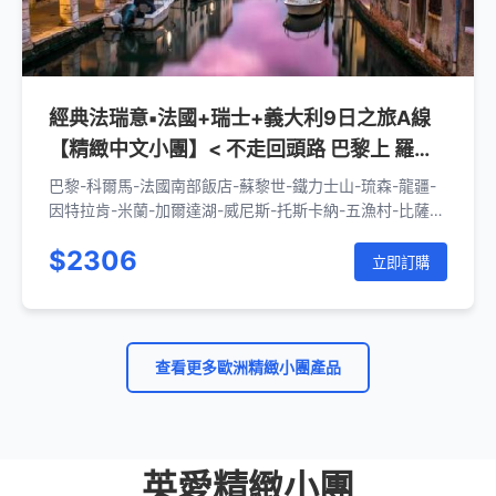
經典法瑞意▪法國+瑞士+義大利9日之旅A線
【精緻中文小團】< 不走回頭路 巴黎上 羅馬
下>
巴黎-科爾馬-法國南部飯店-蘇黎世-鐵力士山-琉森-龍疆-
因特拉肯-米蘭-加爾達湖-威尼斯-托斯卡納-五漁村-比薩-
佛羅倫斯-羅馬
$2306
立即訂購
查看更多歐洲精緻小團產品
英愛精緻小團