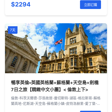
$2294
立即訂購
7天
暢享英倫▪英國英格蘭+蘇格蘭+天空島+劍橋
7日之旅【精緻中文小團】< 倫敦上下>
倫敦-科茨沃爾德-莎翁故居-曼切斯特-湖區-格拉斯哥-蘇格
蘭高地-尼斯湖-天空島-蘇格蘭小鎮-皮特洛赫里-愛丁堡-約
克-劍橋-倫敦