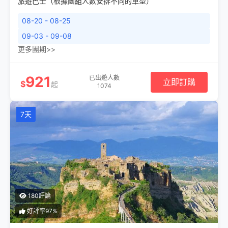
旅遊巴士（根據團組人數安排不同的車型）
08-20 - 08-25
09-03 - 09-08
更多團期>>
921
已出遊人數
立即訂購
$
起
1074
7天
180評論
好評率97%