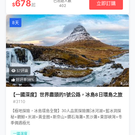
678
已出遊人數
立即訂購
$
起
402
8天
57評論
好評率98%
【一國深度】世界盡頭的1號公路，冰島8日環島之旅
#3110
【極地探險，冰島環島全覽】30人品質探險團|冰河湖+藍冰洞探
秘+觀鯨+米湖+黃金圈+斯奈山+鑽石海灘+黑沙灘+東部峽灣+冬
季偶遇極光
一國深度