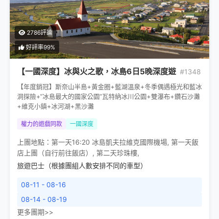
2786評論
好評率99%
【一國深度】冰與火之歌，冰島6日5晚深度遊
#1348
【年度銷冠】斯奈山半島+黃金圈+藍湖溫泉+冬季偶遇極光和藍冰
洞探險+“冰島最大的國家公園”瓦特納冰川公園+雙瀑布+鑽石沙灘
+維克小鎮+冰河湖+黑沙灘
權力的遊戲同款
一國深度
上團地點：
第一天16:20 冰島凱夫拉維克國際機場
,
第一天飯
店上團（自行前往飯店）
,
第二天珍珠樓
,
旅遊巴士（根據團組人數安排不同的車型）
08-11 - 08-16
08-14 - 08-19
更多團期>>