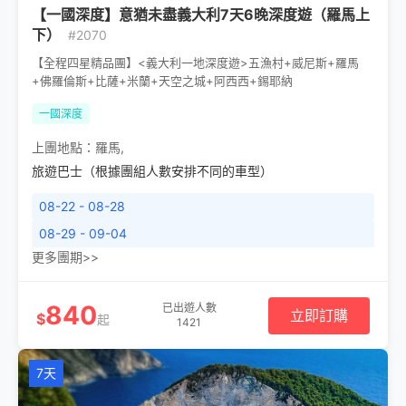
【一國深度】意猶未盡義大利7天6晚深度遊（羅馬上
下）
#2070
【全程四星精品團】<義大利一地深度遊>五漁村+威尼斯+羅馬
+佛羅倫斯+比薩+米蘭+天空之城+阿西西+錫耶納
一國深度
上團地點：
羅馬
,
旅遊巴士（根據團組人數安排不同的車型）
08-22 - 08-28
08-29 - 09-04
更多團期>>
840
已出遊人數
立即訂購
$
起
1421
7天