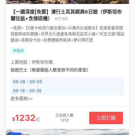
【一國深度|免簽】漫行土耳其經典9日遊（伊斯坦布
爾往返+含接送機）
#3166
<免簽>【2晚卡帕洞穴飯店連住+以弗所古城遺址】前奧斯曼帝國
首都綠城布爾薩+世界文化遺產朱馬勒克茲克小鎮+“天空之鏡”圖茲
鹽湖+首都安卡拉+自費體驗熱氣球+夢幻棉花堡
中東非
上團地點：
伊斯坦布爾
,
旅遊巴士（根據團組人數安排不同的車型）
08-28 - 09-05
09-18 - 09-26
更多團期>>
1232
已出遊人數
立即訂購
$
起
1013