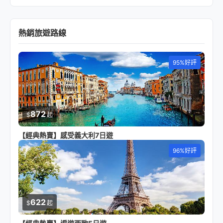
熱銷旅遊路線
95%好評
872
$
起
【經典熱賣】感受義大利7日遊
96%好評
622
$
起