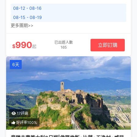
08-12 - 08-16
08-15 - 08-19
更多團期>>
990
已出遊人數
立即訂購
$
起
165
6天
17評論
好評率100%