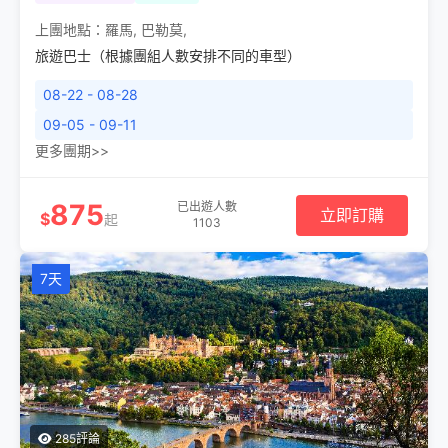
上團地點：
羅馬
,
巴勒莫
,
旅遊巴士（根據團組人數安排不同的車型）
08-22 - 08-28
09-05 - 09-11
更多團期>>
875
已出遊人數
立即訂購
$
起
1103
7天
285評論