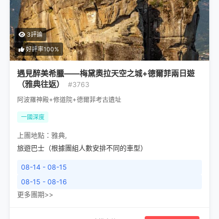
3評論
好評率100%
遇見醉美希臘——梅黛奧拉天空之城+德爾菲兩日遊
（雅典往返）
#3763
阿波羅神殿+修道院+德爾菲考古遺址
一國深度
上團地點：
雅典
,
旅遊巴士（根據團組人數安排不同的車型）
08-14 - 08-15
08-15 - 08-16
更多團期>>