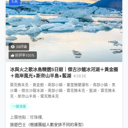
5天
38評論
好評率100%
冰與火之歌冰島精選5日遊｜傑古沙龍冰河湖＋黃金圈
＋南岸風光+斯奈山半島+藍湖
#3836
雷克雅未克 - 黃金圈 - 南部小鎮 - 塞里雅蘭瀑布 - 南部小鎮 - 黑
沙灘 - 傑古沙龍冰湖 - 南部小鎮 - 雷克雅未克 - 藍湖 - 雷克雅未
克 - 斯奈山半島 - 雷克雅未克
一國深度
上團地點：
珍珠樓
,
旅遊巴士（根據團組人數安排不同的車型）