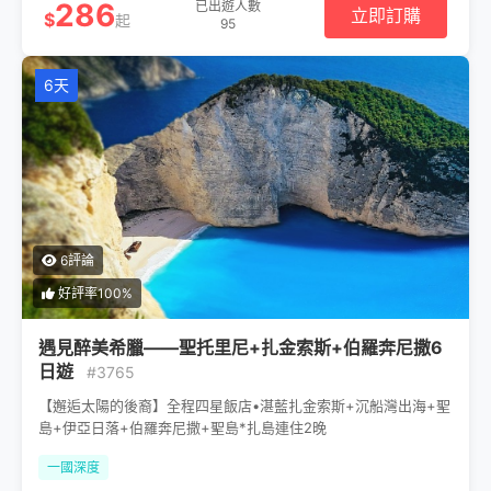
286
已出遊人數
立即訂購
$
起
95
6天
6評論
好評率100%
遇見醉美希臘——聖托里尼+扎金索斯+伯羅奔尼撒6
日遊
#3765
【邂逅太陽的後裔】全程四星飯店•湛藍扎金索斯+沉船灣出海+聖
島+伊亞日落+伯羅奔尼撒+聖島*扎島連住2晚
一國深度