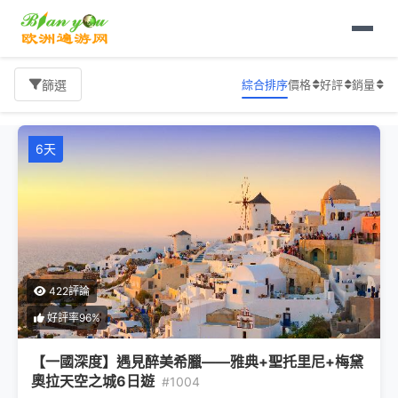
首頁
一國深度
旅遊報價
綜合排序
價格
好評
銷量
篩選
6天
422評論
好評率96%
【一國深度】遇見醉美希臘——雅典+聖托里尼+梅黛
奧拉天空之城6日遊
#1004