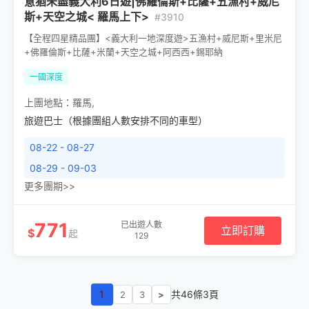
意猶未盡義大利6日遊|佛羅倫斯+比薩+五漁村+威尼
斯+天空之城< 羅馬上下>
#3910
【全程四星精品團】<義大利一地深度遊>五漁村+威尼斯+里米尼
+佛羅倫斯+比薩+米蘭+天空之城+阿西西+錫耶納
一國深度
上團地點：
羅馬
,
旅遊巴士（根據團組人數安排不同的車型）
08-22 - 08-27
08-29 - 09-03
更多團期>>
771
已出遊人數
立即訂購
$
起
129
1
共46條3頁
2
3
>