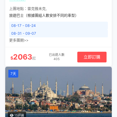
上團地點：
雷克雅未克
,
旅遊巴士（根據團組人數安排不同的車型）
08-17 - 08-24
08-31 - 09-07
更多團期>>
2063
已出遊人數
立即訂購
$
起
405
7天
15評論