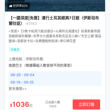
好評率92%
【一國深度|免簽】漫行土耳其經典7日遊（伊斯坦布
爾往返）
#3163
<免簽>【2晚卡帕洞穴飯店連住+以弗所古城遺址】前奧斯曼帝國
首都綠城布爾薩+世界文化遺產朱馬勒克茲克小鎮+“天空之鏡”圖茲
鹽湖+首都安卡拉+自費體驗熱氣球+夢幻棉花堡
中東非
上團地點：
伊斯坦布爾
,
旅遊巴士（根據團組人數安排不同的車型）
08-29 - 09-04
09-19 - 09-25
更多團期>>
1036
已出遊人數
立即訂購
$
起
1003