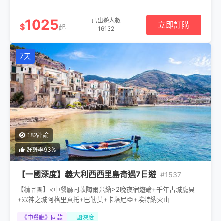
1025
已出遊人數
立即訂購
$
起
16132
7天
182評論
好評率93%
【一國深度】義大利西西里島奇遇7日遊
#1537
【精品團】<中餐廳同款陶爾米納>2晚夜宿遊輪+千年古城龐貝
+眾神之城阿格里真托+巴勒莫+卡塔尼亞+埃特納火山
《中餐廳》同款
一國深度