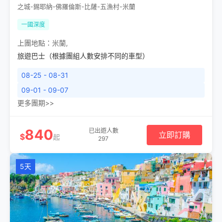
之城-錫耶納-佛羅倫斯-比薩-五漁村-米蘭
一國深度
上團地點：
米蘭
,
旅遊巴士（根據團組人數安排不同的車型）
08-25 - 08-31
09-01 - 09-07
更多團期>>
840
已出遊人數
立即訂購
$
起
297
5天