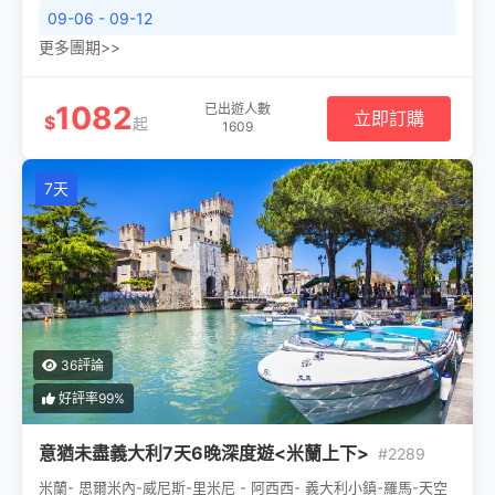
09-06 - 09-12
更多團期>>
1082
已出遊人數
立即訂購
$
起
1609
7天
36評論
好評率99%
意猶未盡義大利7天6晚深度遊<米蘭上下>
#2289
米蘭- 思爾米內-威尼斯-里米尼 - 阿西西- 義大利小鎮-羅馬-天空