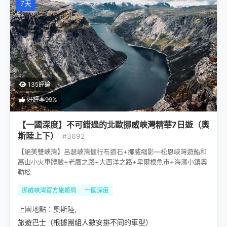
7天
135評論
好評率99%
【一國深度】不可錯過的北歐挪威峽灣精華7日遊（奧
斯陸上下）
#3692
【絕美雙峽灣】呂瑟峽灣健行布道石+挪威縮影—松恩峽灣遊船和
高山小火車體驗+老鷹之路+大西洋之路+卑爾根魚市+海濱小鎮奧
勒松
挪威峽灣官方旅遊局
一國深度
上團地點：
奧斯陸
,
旅遊巴士（根據團組人數安排不同的車型）