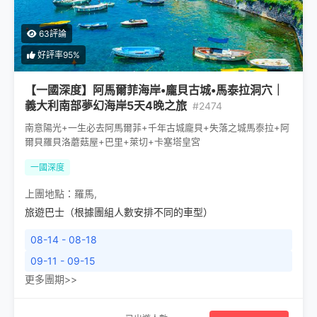
63評論
好評率95%
【一國深度】阿馬爾菲海岸•龐貝古城•馬泰拉洞穴｜
義大利南部夢幻海岸5天4晚之旅
#2474
南意陽光+一生必去阿馬爾菲+千年古城龐貝+失落之城馬泰拉+阿
爾貝羅貝洛蘑菇屋+巴里+萊切+卡塞塔皇宮
一國深度
上團地點：
羅馬
,
旅遊巴士（根據團組人數安排不同的車型）
08-14 - 08-18
09-11 - 09-15
更多團期>>