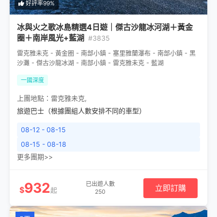
好評率99%
冰與火之歌冰島精選4日遊｜傑古沙龍冰河湖＋黃金
圈＋南岸風光+藍湖
#3835
雷克雅未克 - 黃金圈 - 南部小鎮 - 塞里雅蘭瀑布 - 南部小鎮 - 黑
沙灘 - 傑古沙龍冰湖 - 南部小鎮 - 雷克雅未克 - 藍湖
一國深度
上團地點：
雷克雅未克
,
旅遊巴士（根據團組人數安排不同的車型）
08-12 - 08-15
08-15 - 08-18
更多團期>>
932
已出遊人數
立即訂購
$
起
250