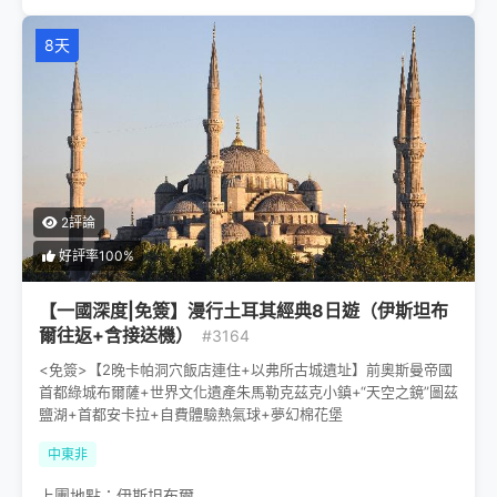
8天
2評論
好評率100%
【一國深度|免簽】漫行土耳其經典8日遊（伊斯坦布
爾往返+含接送機）
#3164
<免簽>【2晚卡帕洞穴飯店連住+以弗所古城遺址】前奧斯曼帝國
首都綠城布爾薩+世界文化遺產朱馬勒克茲克小鎮+“天空之鏡”圖茲
鹽湖+首都安卡拉+自費體驗熱氣球+夢幻棉花堡
中東非
上團地點：
伊斯坦布爾
,