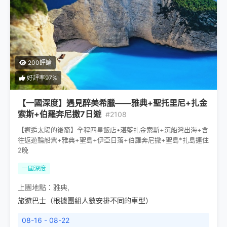
200評論
好評率97%
【一國深度】遇見醉美希臘——雅典+聖托里尼+扎金
索斯+伯羅奔尼撒7日遊
#2108
【邂逅太陽的後裔】全程四星飯店•湛藍扎金索斯+沉船灣出海+含
往返遊輪船票+雅典+聖島+伊亞日落+伯羅奔尼撒+聖島*扎島連住
2晚
一國深度
上團地點：
雅典
,
旅遊巴士（根據團組人數安排不同的車型）
08-16 - 08-22