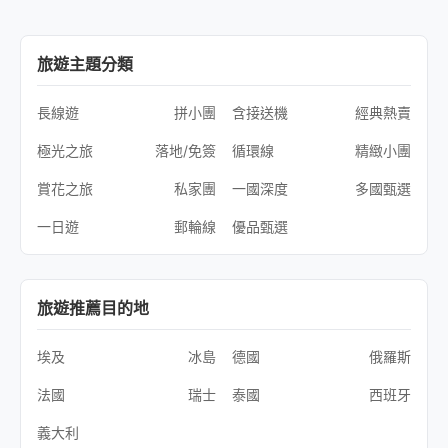
旅遊主題分類
長線遊
拼小團
含接送機
經典熱賣
極光之旅
落地/免簽
循環線
精緻小團
賞花之旅
私家團
一國深度
多國甄選
一日遊
郵輪線
優品甄選
旅遊推薦目的地
埃及
冰島
德國
俄羅斯
法國
瑞士
泰國
西班牙
義大利