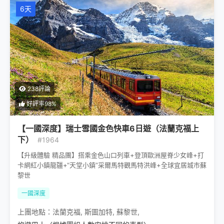
6天
238評論
好評率98%
【一國深度】瑞士雪國金色快車6日遊（法蘭克福上
下）
#1964
【升級體驗 精品團】搭乘金色山口列車+登頂歐洲屋脊少女峰+打
卡網紅小鎮龍疆+“天堂小鎮”采爾馬特觀馬特洪峰+全球宜居城市蘇
黎世
一國深度
上團地點：
法蘭克福
,
斯圖加特
,
蘇黎世
,