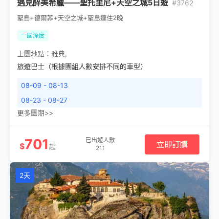
遇見醉美希臘——聖托里尼+天空之城5日遊
#3762
聖島+德爾菲+天空之城+聖島連住2晚
一國深度
上團地點：
雅典
,
旅遊巴士（根據團組人數安排不同的車型）
08-09 - 08-13
08-23 - 08-27
更多團期>>
701
已出遊人數
立即訂購
$
起
211
2天