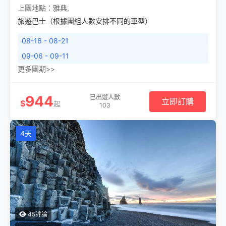
上團地點：
雅典
,
旅遊巴士（根據團組人數安排不同的車型）
08-16 - 08-21
09-06 - 09-11
更多團期>>
944
已出遊人數
立即訂購
$
起
103
4天
45評論