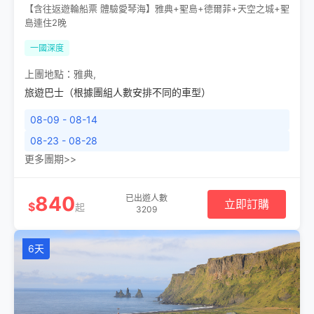
【含往返遊輪船票 體驗愛琴海】雅典+聖島+德爾菲+天空之城+聖
島連住2晚
一國深度
上團地點：
雅典
,
旅遊巴士（根據團組人數安排不同的車型）
08-09 - 08-14
08-23 - 08-28
更多團期>>
840
已出遊人數
立即訂購
$
起
3209
6天