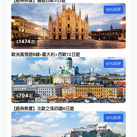
【經典熱賣】遍遊西歐5日遊
95%好評
1474
$
起
歐洲風情遊B線•義大利+西歐12日遊
97%好評
794
$
起
【經典熱賣】北歐之珠四國6日遊
97%好評