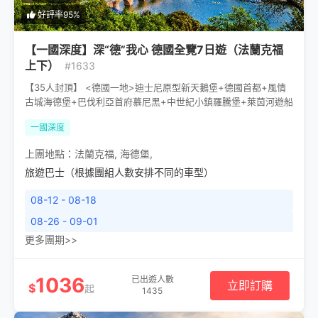
好評率95%
【一國深度】深“德”我心 德國全覽7日遊（法蘭克福
上下）
#1633
【35人封頂】 <德國一地>迪士尼原型新天鵝堡+德國首都+風情
古城海德堡+巴伐利亞首府慕尼黑+中世紀小鎮羅騰堡+萊茵河遊船
一國深度
上團地點：
法蘭克福
,
海德堡
,
旅遊巴士（根據團組人數安排不同的車型）
08-12 - 08-18
08-26 - 09-01
更多團期>>
1036
已出遊人數
立即訂購
$
起
1435