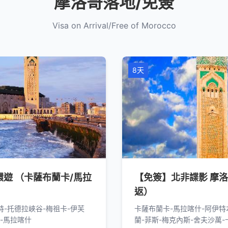
摩洛哥落地/免簽
Visa on Arrival/Free of Morocco
8天
遊 （卡薩布蘭卡/馬拉
【免簽】北非諜影 摩
返）
-托德拉峽谷-梅祖卡-伊芙
卡薩布蘭卡-馬拉喀什-阿伊特
-馬拉喀什
蘭-菲斯-梅克內斯-舍夫沙萬