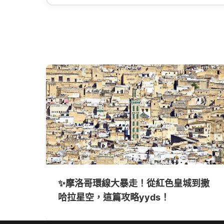
✨摩洛哥環線大暴走！從紅色皇城到撒
哈拉星空，這篇攻略yyds！