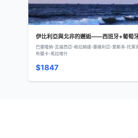
伊比利亞與北非的邂逅——西班牙+葡萄牙
巴塞隆納-瓦倫西亞-格拉納達-塞維利亞-里斯本-托萊
布蘭卡-馬拉喀什
$1847