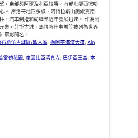
望，東部與阿爾及利亞接壤，南部毗鄰西撒哈
中心。 摩洛哥地形多樣，阿特拉斯山脈縱貫南
柱，汽車制造和紡織業近年發展迅速。 作為阿
元素，菲斯古城、馬拉喀什老城等被列為世界
》電影聞名。
哈布斯仿古城區/聖人區
,
邁阿密海濱大道
,
Ain
若雷勒花園
,
庫圖比亞清真寺
,
巴伊亞王宮
,
本