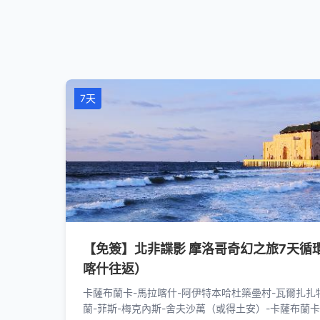
7天
【免簽】北非諜影 摩洛哥奇幻之旅7天循環
喀什往返）
卡薩布蘭卡-馬拉喀什-阿伊特本哈杜築壘村-瓦爾扎扎特
蘭-菲斯-梅克內斯-舍夫沙萬（或得土安）-卡薩布蘭卡