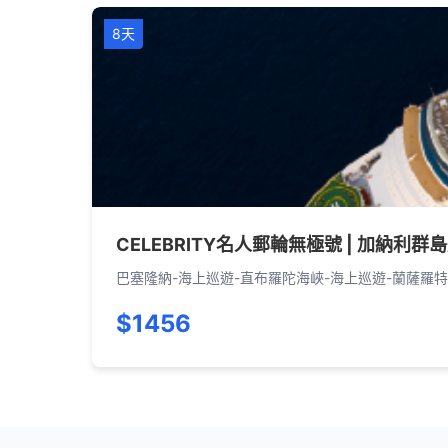
8天
CELEBRITY名人郵輪無極號 | 加納利群
巴塞隆納-海上巡遊-直布羅陀海峽-海上巡遊-蘭薩羅特
$1456