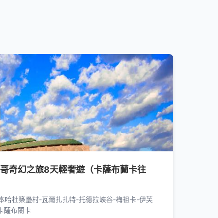
洛哥奇幻之旅8天輕奢遊（卡薩布蘭卡往
本哈杜築壘村-瓦爾扎扎特-托德拉峽谷-梅祖卡-伊芙
-卡薩布蘭卡