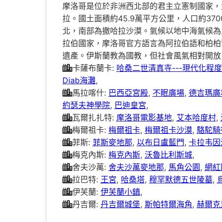
摩洛哥是位於非洲西北部的君主立憲制國家，
拉。國土面積約45.9萬平方公里，人口約3
北，南部為撒哈拉沙漠。氣候以地中海氣候為
拉伯國家，摩洛哥官方語言為阿拉伯語和柏柏
遺產。伊斯蘭教為國教，但社會風氣相對開放
卡薩布蘭卡:
哈桑二世清真寺---現代化程
Diab海灘
,
馬拉喀什:
巴西亞宮殿
,
不眠廣場
,
德吉瑪廣
約瑟夫神學院
,
巴迪皇宮
,
瓦爾扎扎特:
摩洛哥電影基地
,
艾本哈度村
,
梅爾祖卡:
梅爾祖卡
,
梅爾祖卡沙漠
,
駱駝騎
菲斯:
菲斯麥地那
,
以布日盧藍門
,
卡拉韦因
梅克內斯:
梅克內斯
,
沃魯比利斯城
,
舍夫沙萬:
舍夫沙萬麥地那
,
馬角公園
,
網紅阶
拉巴特:
王宮
,
哈桑塔
,
穆罕默德五世陵墓
,
伊芙蘭:
伊芙蘭小鎮
,
丹吉爾:
丹吉爾城堡
,
斯帕特爾海角
,
赫爾克