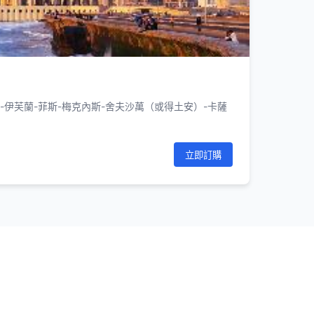
-伊芙蘭-菲斯-梅克內斯-舍夫沙萬（或得土安）-卡薩
立即訂購