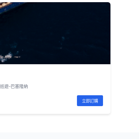
上巡遊-巴塞隆納
立即訂購