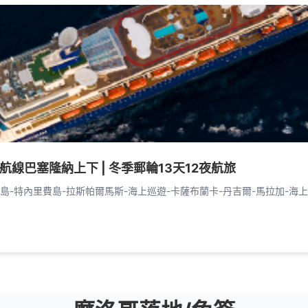
島航線巴塞隆納上下 | 冬季郵輪13天12夜航旅
島-特內里費島-拉斯帕爾馬斯-海上巡遊-卡薩布蘭卡-丹吉爾-馬拉加-海