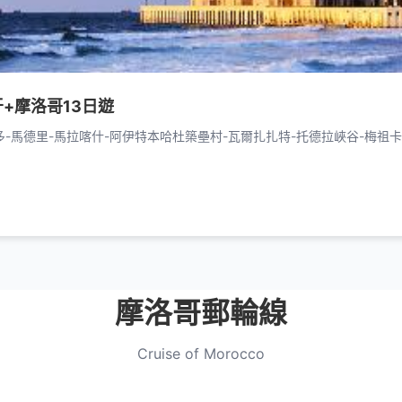
+摩洛哥13日遊
多-馬德里-馬拉喀什-阿伊特本哈杜築壘村-瓦爾扎扎特-托德拉峽谷-梅祖卡
摩洛哥郵輪線
Cruise of Morocco