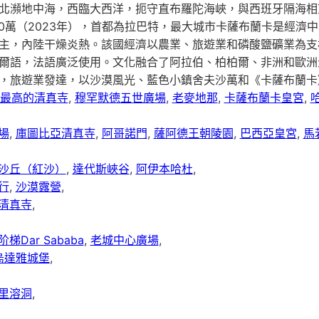
北瀕地中海，西臨大西洋，扼守直布羅陀海峽，與西班牙隔海相
700萬（2023年），首都為拉巴特，最大城市卡薩布蘭卡是經濟
主，內陸干燥炎熱。該國經濟以農業、旅遊業和磷酸鹽礦業為支
爾語，法語廣泛使用。文化融合了阿拉伯、柏柏爾、非洲和歐洲
，旅遊業發達，以沙漠風光、藍色小鎮舍夫沙萬和《卡薩布蘭卡
度最高的清真寺
,
穆罕默德五世廣場
,
老麥地那
,
卡薩布蘭卡皇宮
,
場
,
庫圖比亞清真寺
,
阿哥諾門
,
薩阿德王朝陵園
,
巴西亞皇宮
,
馬
沙丘（紅沙）
,
達代斯峽谷
,
阿伊本哈杜
,
行
,
沙漠露營
,
清真寺
,
梯Dar Sababa
,
老城中心廣場
,
烏達雅城堡
,
里溶洞
,