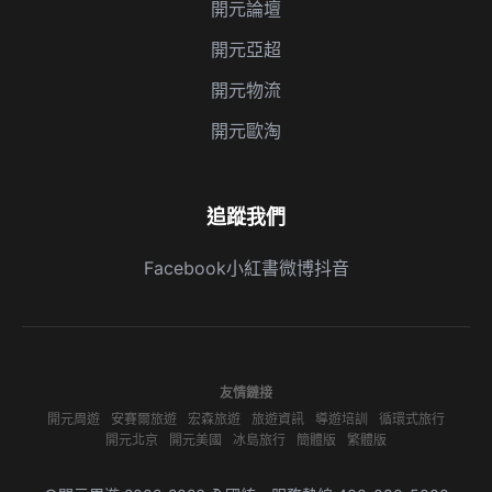
開元論壇
開元亞超
開元物流
開元歐淘
追蹤我們
Facebook
小紅書
微博
抖音
友情鏈接
開元周遊
安賽爾旅遊
宏森旅遊
旅遊資訊
導遊培訓
循環式旅行
開元北京
開元美國
冰島旅行
簡體版
繁體版