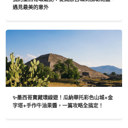
遇見最美的意外
✨墨西哥寶藏環線遊！瓜納華托彩色山城+金
字塔+手作牛油果醬，一篇攻略全搞定！