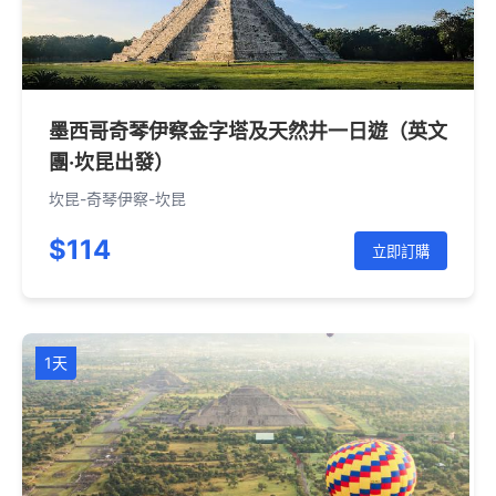
墨西哥奇琴伊察金字塔及天然井一日遊（英文
團·坎昆出發）
坎昆-奇琴伊察-坎昆
$114
立即訂購
1天