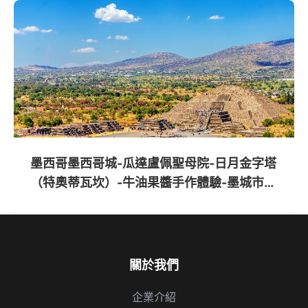
墨西哥墨西哥城-瓜達盧佩聖母院-日月金字塔
（特奧蒂瓦坎）-牛油果醬手作體驗-墨城市區
遊-霍奇米爾科-大學城-人類學博物館-墨西哥
城-坎昆-奇琴伊察-&伊克·基爾天坑-&史威杜
恩天坑-Suytun-粉紅湖-&火烈鳥自然保護區-
自由活動-坎昆超全旅遊攻略 | 交通+住宿+美
關於我們
食+景點
企業介紹