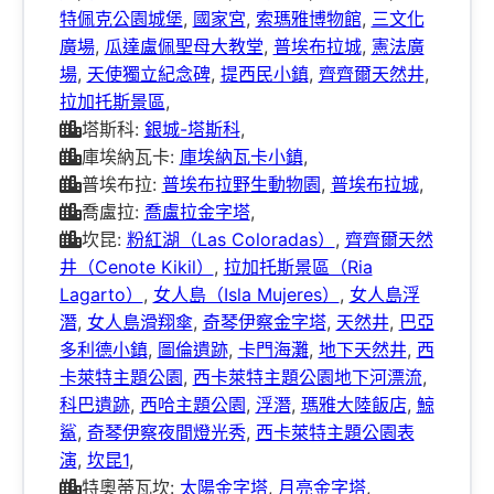
特佩克公園城堡
,
國家宮
,
索瑪雅博物館
,
三文化
廣場
,
瓜達盧佩聖母大教堂
,
普埃布拉城
,
憲法廣
場
,
天使獨立紀念碑
,
提西民小鎮
,
齊齊爾天然井
,
拉加托斯景區
,
塔斯科:
銀城-塔斯科
,
庫埃納瓦卡:
庫埃納瓦卡小鎮
,
普埃布拉:
普埃布拉野生動物園
,
普埃布拉城
,
喬盧拉:
喬盧拉金字塔
,
坎昆:
粉紅湖（Las Coloradas）
,
齊齊爾天然
井（Cenote Kikil）
,
拉加托斯景區（Ria
Lagarto）
,
女人島（Isla Mujeres）
,
女人島浮
潛
,
女人島滑翔傘
,
奇琴伊察金字塔
,
天然井
,
巴亞
多利德小鎮
,
圖倫遺跡
,
卡門海灘
,
地下天然井
,
西
卡萊特主題公園
,
西卡萊特主題公園地下河漂流
,
科巴遺跡
,
西哈主題公園
,
浮潛
,
瑪雅大陸飯店
,
鯨
鯊
,
奇琴伊察夜間燈光秀
,
西卡萊特主題公園表
演
,
坎昆1
,
特奧蒂瓦坎:
太陽金字塔
,
月亮金字塔
,