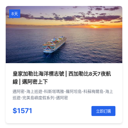
8天
皇家加勒比海洋標志號 | 西加勒比8天7夜航
線 | 邁阿密上下
邁阿密-海上巡遊-科斯塔瑪雅-羅阿坦島-科蘇梅爾島-海上
巡遊-完美島嶼度假系列-邁阿密
$1571
立即訂購