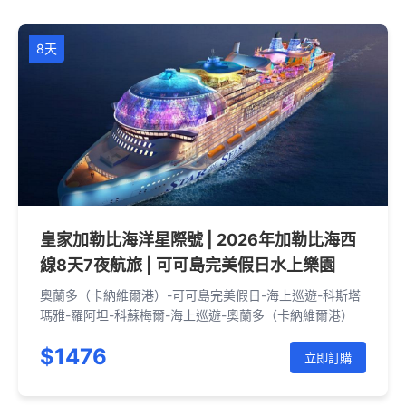
8天
皇家加勒比海洋星際號 | 2026年加勒比海西
線8天7夜航旅 | 可可島完美假日水上樂園
奧蘭多（卡納維爾港）-可可島完美假日-海上巡遊-科斯塔
瑪雅-羅阿坦-科蘇梅爾-海上巡遊-奧蘭多（卡納維爾港）
$1476
立即訂購