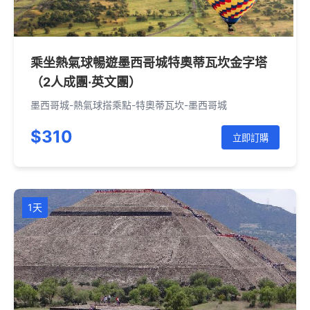
乘坐熱氣球暢遊墨西哥城特奧蒂瓦坎金字塔
（2人成團·英文團）
墨西哥城-熱氣球搭乘點-特奧蒂瓦坎-墨西哥城
$310
立即訂購
1天