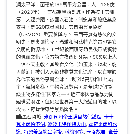
瀕太平洋，面積約196萬平方公里，人口1.28億
（2023年），首都為墨西哥城。作為拉丁美洲
第二大經濟體，該國以石油、制造業和旅遊業為
支柱，是G20成員國和北美自由貿易協定
（USMCA）重要參與方。 墨西哥擁有悠久的文
明史，是奧爾梅克、瑪雅和阿茲特克等古印第安
文明的發源地，16世紀被西班牙殖民後形成獨特
的混血文化。官方語言為西班牙語，90%以上人
口信奉天主教。其飲食文化（如玉米、辣椒、龍
舌蘭酒）被列入人類非物質文化遺產，以亡靈節
為代表的民俗享譽全球。 地形以高原和山地為
主，氣候多樣，生物資源豐富，是全球17個“超
級生物多樣性”國家之一。近年來因毒品暴力問
題備受關注，但仍是世界第十大旅遊目的地，以
坎昆、奇琴伊察等景點聞名。
墨西哥城:
米卻肯州帝王蝶自然保護區
,
卡卡
瓦米爾帕溶洞
,
波波卡特佩特火山
,
霍奇米爾科水
道
,
特奧蒂瓦坎金字塔
,
科約爾坎
,
卡洛故居
,
查普