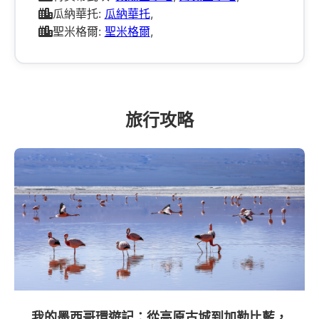
瓜納華托:
瓜納華托
,
聖米格爾:
聖米格爾
,
旅行攻略
我的墨西哥環遊記：從高原古城到加勒比藍，