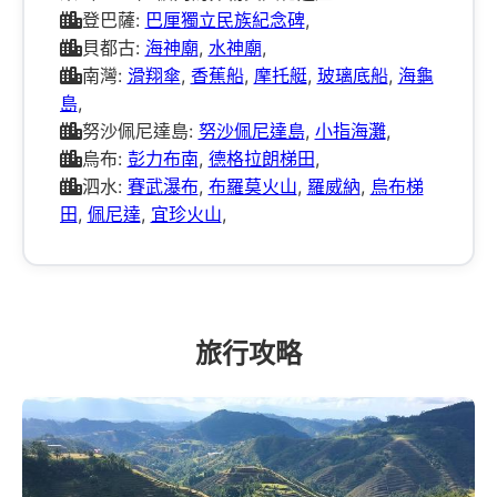
登巴薩:
巴厘獨立民族紀念碑
,
貝都古:
海神廟
,
水神廟
,
南灣:
滑翔傘
,
香蕉船
,
摩托艇
,
玻璃底船
,
海龜
島
,
努沙佩尼達島:
努沙佩尼達島
,
小指海灘
,
烏布:
彭力布南
,
德格拉朗梯田
,
泗水:
賽武瀑布
,
布羅莫火山
,
羅威納
,
烏布梯
田
,
佩尼達
,
宜珍火山
,
旅行攻略