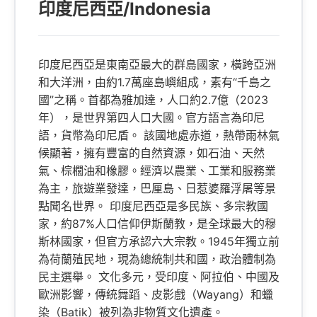
印度尼西亞/Indonesia
印度尼西亞是東南亞最大的群島國家，橫跨亞洲
和大洋洲，由約1.7萬座島嶼組成，素有“千島之
國”之稱。首都為雅加達，人口約2.7億（2023
年），是世界第四人口大國。官方語言為印尼
語，貨幣為印尼盾。 該國地處赤道，熱帶雨林氣
候顯著，擁有豐富的自然資源，如石油、天然
氣、棕櫚油和橡膠。經濟以農業、工業和服務業
為主，旅遊業發達，巴厘島、日惹婆羅浮屠等景
點聞名世界。 印度尼西亞是多民族、多宗教國
家，約87%人口信仰伊斯蘭教，是全球最大的穆
斯林國家，但官方承認六大宗教。1945年獨立前
為荷蘭殖民地，現為總統制共和國，政治體制為
民主選舉。 文化多元，受印度、阿拉伯、中國及
歐洲影響，傳統舞蹈、皮影戲（Wayang）和蠟
染（Batik）被列為非物質文化遺產。