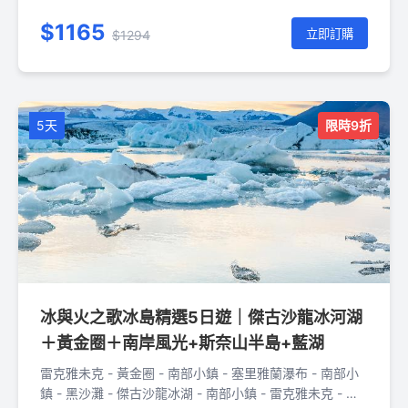
湖 - 雷克雅未克 - 斯奈山半島 - 雷克雅未克
$1165
立即訂購
$1294
5天
限時9折
冰與火之歌冰島精選5日遊｜傑古沙龍冰河湖
＋黃金圈＋南岸風光+斯奈山半島+藍湖
雷克雅未克 - 黃金圈 - 南部小鎮 - 塞里雅蘭瀑布 - 南部小
鎮 - 黑沙灘 - 傑古沙龍冰湖 - 南部小鎮 - 雷克雅未克 - 藍