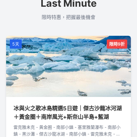
Last Minute
限時特惠，把握最後機會
5天
限時9折
冰與火之歌冰島精選5日遊｜傑古沙龍冰河湖
＋黃金圈＋南岸風光+斯奈山半島+藍湖
雷克雅未克 - 黃金圈 - 南部小鎮 - 塞里雅蘭瀑布 - 南部小
鎮 - 黑沙灘 - 傑古沙龍冰湖 - 南部小鎮 - 雷克雅未克 - 藍