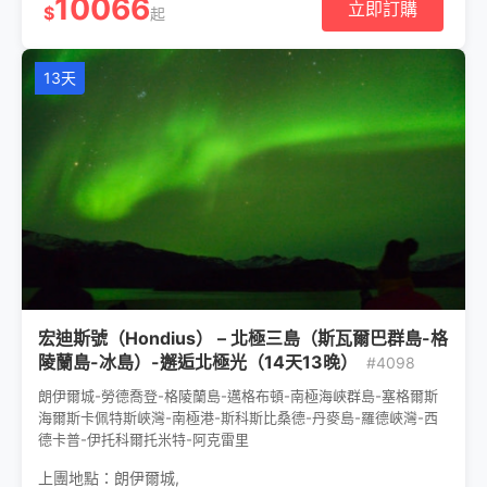
10066
立即訂購
$
起
13天
宏迪斯號（Hondius） – 北極三島（斯瓦爾巴群島-格
陵蘭島-冰島）-邂逅北極光（14天13晚）
#4098
朗伊爾城-勞德喬登-格陵蘭島-邁格布頓-南極海峽群島-塞格爾斯
海爾斯卡佩特斯峽灣-南極港-斯科斯比桑德-丹麥島-羅德峽灣-西
德卡普-伊托科爾托米特-阿克雷里
上團地點：
朗伊爾城
,