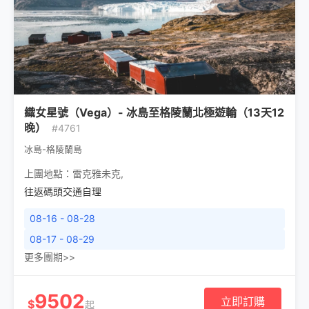
織女星號（Vega）- 冰島至格陵蘭北極遊輪（13天12
晚）
#4761
冰島-格陵蘭島
上團地點：
雷克雅未克
,
往返碼頭交通自理
08-16 - 08-28
08-17 - 08-29
更多團期>>
9502
立即訂購
$
起