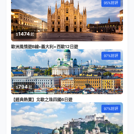
95%好評
1474
$
起
歐洲風情遊B線•義大利+西歐12日遊
97%好評
794
$
起
【經典熱賣】北歐之珠四國6日遊
97%好評