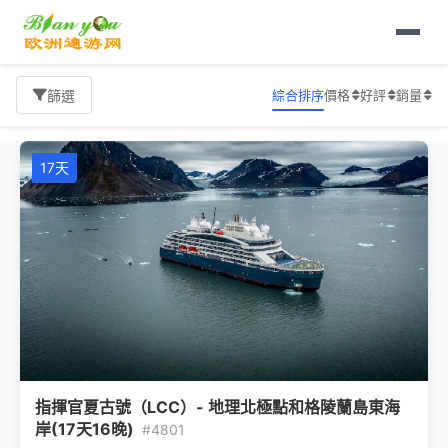
首頁
極地旅遊
1000以上
旅遊報價
綜合排序
價格
好評
銷量
篩選
17天
指揮官夏古號（LCC）- 地理北極點和格陵蘭島東海
岸(17天16晚)
#4801