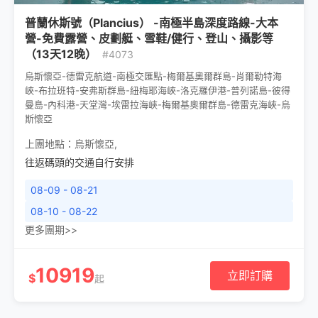
普蘭休斯號（Plancius） -南極半島深度路線-大本
營-免費露營、皮劃艇、雪鞋/健行、登山、攝影等
（13天12晚）
#4073
烏斯懷亞-德雷克航道-南極交匯點-梅爾基奧爾群島-肖爾勒特海
峽-布拉班特-安弗斯群島-紐梅耶海峽-洛克羅伊港-普列諾島-彼得
曼島-內科港-天堂灣-埃雷拉海峽-梅爾基奧爾群島-德雷克海峽-烏
斯懷亞
上團地點：
烏斯懷亞
,
往返碼頭的交通自行安排
08-09 - 08-21
08-10 - 08-22
更多團期>>
10919
立即訂購
$
起