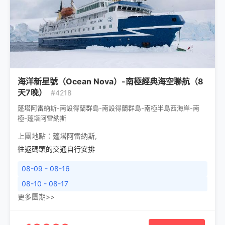
海洋新星號（Ocean Nova）-南極經典海空聯航（8
天7晚）
#4218
蓬塔阿雷納斯-南設得蘭群島-南設得蘭群島-南極半島西海岸-南
極-蓬塔阿雷納斯
上團地點：
蓬塔阿雷納斯
,
往返碼頭的交通自行安排
08-09 - 08-16
08-10 - 08-17
更多團期>>