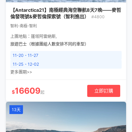
【Antarctica21】南極經典海空聯航8天7晚——麥哲
倫發現號&麥哲倫探索號（智利進出）
#4800
智利-南極-智利
上團地點：
蓬塔阿雷納斯
,
旅遊巴士（根據團組人數安排不同的車型）
11-20 - 11-27
11-25 - 12-02
更多團期>>
16609
立即訂購
$
起
13天