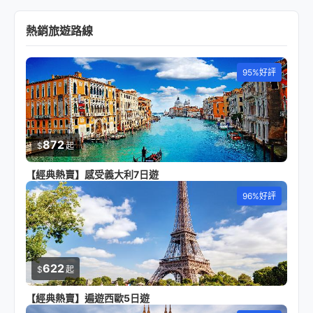
熱銷旅遊路線
95%好評
872
$
起
【經典熱賣】感受義大利7日遊
96%好評
622
$
起
【經典熱賣】遍遊西歐5日遊