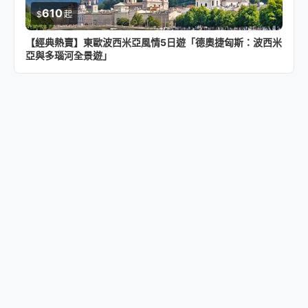
610
$
起
【經典熱賣】東歐波西米亞風情5日遊「德奧捷匈斯：波西米
亞與多瑙河全景遊」