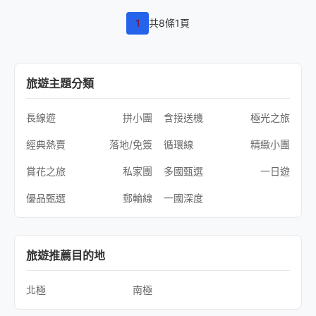
1
共8條1頁
旅遊主題分類
長線遊
拼小團
含接送機
極光之旅
經典熱賣
落地/免簽
循環線
精緻小團
賞花之旅
私家團
多國甄選
一日遊
優品甄選
郵輪線
一國深度
旅遊推薦目的地
北極
南極