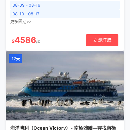
08-09 - 08-16
08-10 - 08-17
更多團期>>
4586
立即訂購
$
起
12天
海洋勝利（Ocean Victory）- 南極體驗—尋找南極