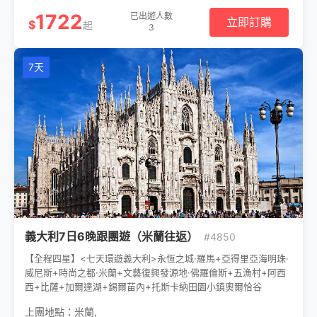
1722
已出遊人數
立即訂購
$
起
3
7天
義大利7日6晚跟團遊（米蘭往返）
#4850
【全程四星】<七天環遊義大利>永恆之城·羅馬+亞得里亞海明珠·
威尼斯+時尚之都·米蘭+文藝復興發源地·佛羅倫斯+五漁村+阿西
西+比薩+加爾達湖+錫爾苗內+托斯卡納田園小鎮奧爾恰谷
上團地點：
米蘭
,