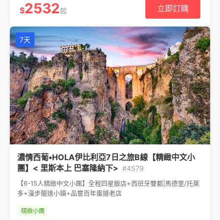
2532
立即訂購
$
起
7天
濃情西葡▪HOLA伊比利亞7日之旅B線【精緻中文小
團】< 里斯本上 巴塞隆納下>
#4579
【6-15人精緻中文小團】全程四星飯店+西班牙雙都|馬德里/托萊
多+漫步龍達小鎮+品嘗百年蛋撻老店
精緻小團