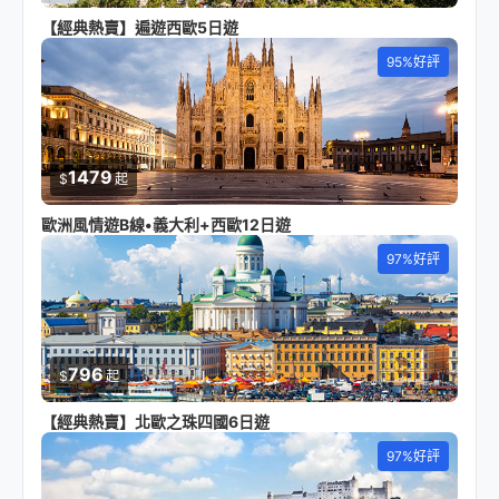
【經典熱賣】遍遊西歐5日遊
95%好評
1479
$
起
歐洲風情遊B線•義大利+西歐12日遊
97%好評
796
$
起
【經典熱賣】北歐之珠四國6日遊
97%好評