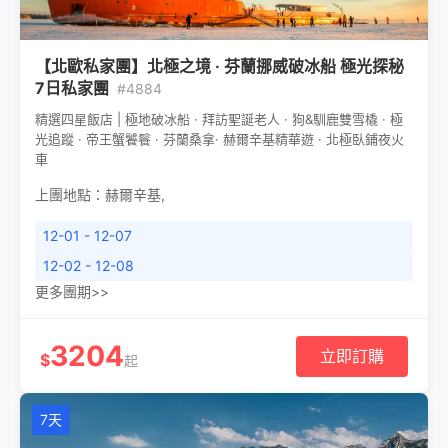
【北歐私家團】北極之境 · 芬蘭挪威破冰船 極光探秘
7日私家團
#4884
精選四星飯店 | 極地破冰船 · 拜訪聖誕老人 · 狗&馴鹿雙雪橇 · 極
光追蹤 · 帝王蟹饕餮 · 芬蘭桑拿· 赫爾辛基精華遊 · 北極臥鋪夜火
車
上團地點：
赫爾辛基
,
12-01 - 12-07
12-02 - 12-08
更多團期>>
3204
立即訂購
$
起
7天