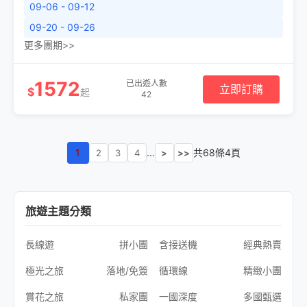
09-06 - 09-12
09-20 - 09-26
更多團期>>
1572
已出遊人數
立即訂購
$
起
42
1
...
共68條4頁
2
3
4
>
>>
旅遊主題分類
長線遊
拼小團
含接送機
經典熱賣
極光之旅
落地/免簽
循環線
精緻小團
賞花之旅
私家團
一國深度
多國甄選