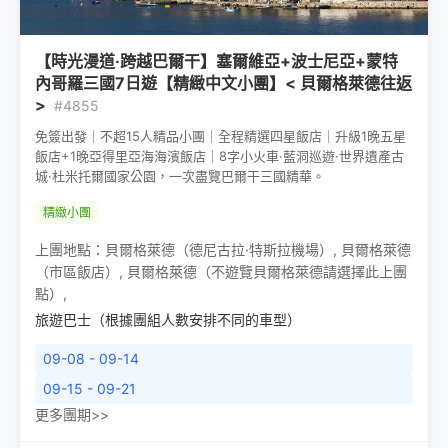
【時光漫道·跨越巴爾干】塞爾維亞+波士尼亞+蒙特
內哥羅三國7日遊【精緻中文小團】< 貝爾格萊德往返
>
#4855
免簽出發｜不超15人精品小團｜全程精選四星飯店｜升級1晚五星
飯店+1晚亞得里亞海海濱飯店｜8字小火車·藍洞巡遊·世界遺產古
城·杜米托爾國家公園，一次盡覽巴爾干三國精華。
精緻小團
上團地點：
貝爾格萊德（德尼古拉·特斯拉機場）
,
貝爾格萊德
（市區飯店）
,
貝爾格萊德（不遊覽貝爾格萊德請選擇此上團
點）
,
旅遊巴士（根據團組人數安排不同的車型）
09-08 - 09-14
09-15 - 09-21
更多團期>>