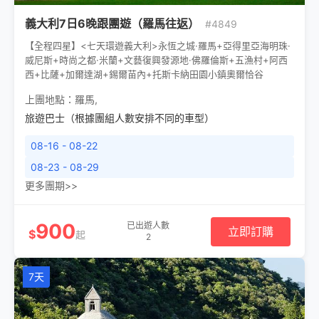
義大利7日6晚跟團遊（羅馬往返）
#4849
【全程四星】<七天環遊義大利>永恆之城·羅馬+亞得里亞海明珠·
威尼斯+時尚之都·米蘭+文藝復興發源地·佛羅倫斯+五漁村+阿西
西+比薩+加爾達湖+錫爾苗內+托斯卡納田園小鎮奧爾恰谷
上團地點：
羅馬
,
旅遊巴士（根據團組人數安排不同的車型）
08-16 - 08-22
08-23 - 08-29
更多團期>>
900
已出遊人數
立即訂購
$
起
2
7天