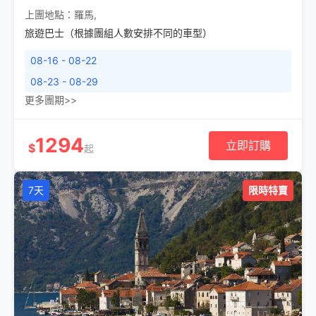
上團地點：
羅馬
,
旅遊巴士（根據團組人數安排不同的車型）
08-16 - 08-22
08-23 - 08-29
更多團期>>
1294
立即訂購
$
起
7天
限時特賣