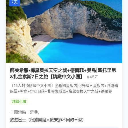
7天
醉美希臘▪梅黛奧拉天空之城+德爾菲+雙島|聖托里尼
&扎金索斯7日之旅【精緻中文小團】
#4571
【15人封頂精緻中文小團】全程四星飯店|可升級五星飯店+含遊輪
船票+聖島+伊亞日落+扎金索斯島+梅黛奧拉天空之城+德爾菲
精緻小團
上團地點：
雅典
,
旅遊巴士（根據團組人數安排不同的車型）