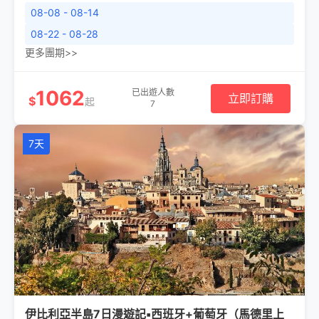
08-08 - 08-14
08-22 - 08-28
更多團期>>
1062
已出遊人數
立即訂購
$
起
7
7天
伊比利亞半島7日漫遊記▪西班牙+葡萄牙（馬德里上