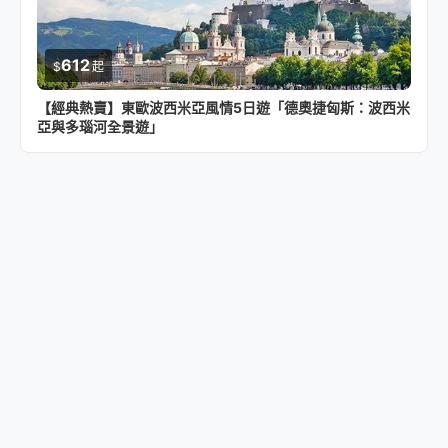
612
$
起
【經典熱賣】東歐波西米亞風情5日遊「德奧捷匈斯：波西米
亞與多瑙河全景遊」