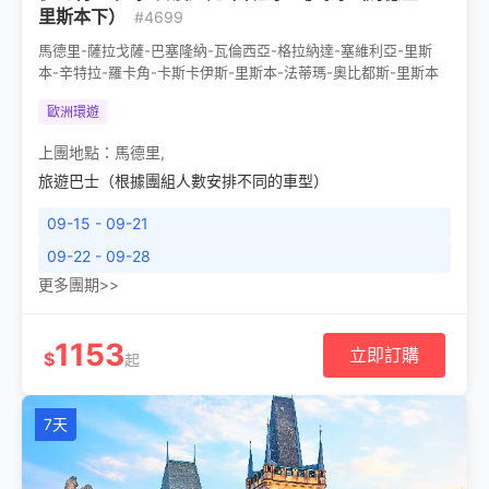
里斯本下）
#4699
馬德里-薩拉戈薩-巴塞隆納-瓦倫西亞-格拉納達-塞維利亞-里斯
本-辛特拉-羅卡角-卡斯卡伊斯-里斯本-法蒂瑪-奧比都斯-里斯本
歐洲環遊
上團地點：
馬德里
,
旅遊巴士（根據團組人數安排不同的車型）
09-15 - 09-21
09-22 - 09-28
更多團期>>
1153
立即訂購
$
起
7天