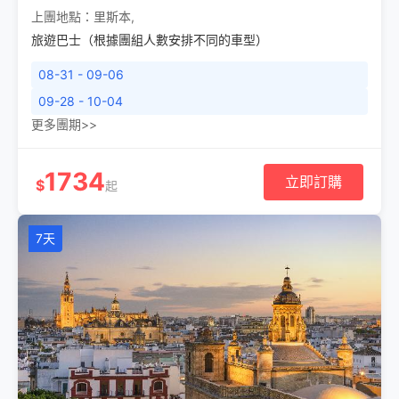
上團地點：
里斯本
,
旅遊巴士（根據團組人數安排不同的車型）
08-31 - 09-06
09-28 - 10-04
更多團期>>
1734
立即訂購
$
起
7天