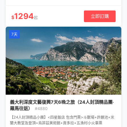
1294
立即訂購
$
起
7天
義大利深度文藝復興7天6晚之旅（24人封頂精品團·
羅馬往返）
#4880
【24人封頂精品小團】<四星飯店 包含門票>斗獸場+許願池+米
蘭大教堂及登頂+烏菲茲美術館+貢多拉+五漁村小火車票