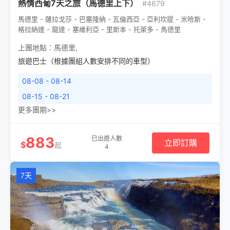
熱情西葡7天之旅（馬德里上下）
#4679
馬德里 - 薩拉戈莎 - 巴塞隆納 - 瓦倫西亞 - 亞利坎提 - 米哈斯 -
格拉納達 - 龍達 - 塞維利亞 - 里斯本 - 托萊多 - 馬德里
上團地點：
馬德里
,
旅遊巴士（根據團組人數安排不同的車型）
08-08 - 08-14
08-15 - 08-21
更多團期>>
883
已出遊人數
立即訂購
$
起
4
7天