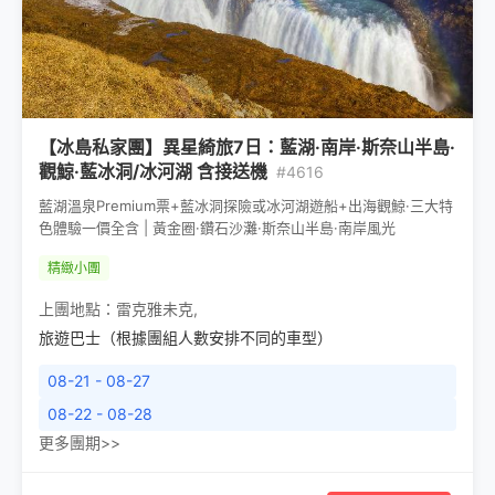
【冰島私家團】異星綺旅7日：藍湖·南岸·斯奈山半島·
觀鯨·藍冰洞/冰河湖 含接送機
#4616
藍湖溫泉Premium票+藍冰洞探險或冰河湖遊船+出海觀鯨·三大特
色體驗一價全含 | 黃金圈·鑽石沙灘·斯奈山半島·南岸風光
精緻小團
上團地點：
雷克雅未克
,
旅遊巴士（根據團組人數安排不同的車型）
08-21 - 08-27
08-22 - 08-28
更多團期>>