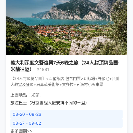
義大利深度文藝復興7天6晚之旅（24人封頂精品團·
米蘭往返）
#4881
【24人封頂精品團】<四星飯店 包含門票>斗獸場+許願池+米蘭
大教堂及登頂+烏菲茲美術館+貢多拉+五漁村小火車票
上團地點：
米蘭
,
旅遊巴士（根據團組人數安排不同的車型）
08-20 - 08-26
08-27 - 09-02
更多團期>>