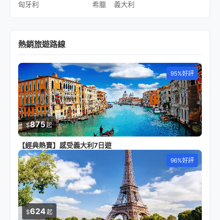
匈牙利
希臘
義大利
熱銷旅遊路線
95%好評
875
$
起
【經典熱賣】感受義大利7日遊
96%好評
624
$
起