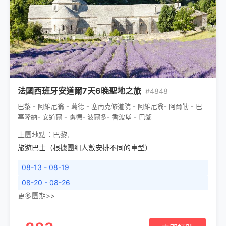
法國西班牙安道爾7天6晚聖地之旅
#4848
巴黎 - 阿維尼翁 - 葛德 - 塞南克修道院 - 阿維尼翁- 阿爾勒 - 巴
塞隆納- 安道爾 - 露德- 波爾多- 香波堡 - 巴黎
上團地點：
巴黎
,
旅遊巴士（根據團組人數安排不同的車型）
08-13 - 08-19
08-20 - 08-26
更多團期>>