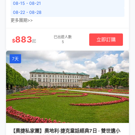
08-15 - 08-21
08-22 - 08-28
更多團期>>
883
已出遊人數
立即訂購
$
起
5
7天
【奧捷私家團】奧地利·捷克童話經典7日 · 雙世遺小