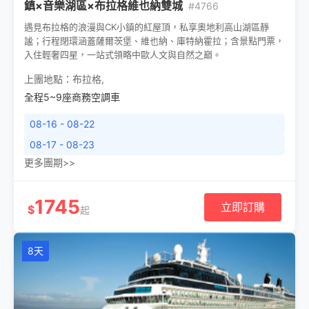
鎮×音樂湖區×布拉格維也納雙城
#4766
遇見布拉格的浪漫與CK小鎮的紅屋頂，私享奧地利高山湖區靜
謐；行程閉環涵蓋薩爾茨堡、維也納、庫特納霍拉；含景點門票，
入住輕奢四星，一站式領略中歐人文與自然之巔。
上團地點：
布拉格
,
全程5~9座商務空調車
08-16 - 08-22
08-17 - 08-23
更多團期>>
1745
立即訂購
$
起
8天