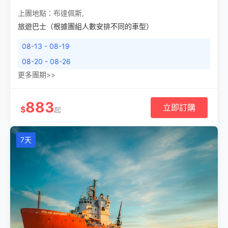
上團地點：
布達佩斯
,
旅遊巴士（根據團組人數安排不同的車型）
08-13 - 08-19
08-20 - 08-26
更多團期>>
883
立即訂購
$
起
7天