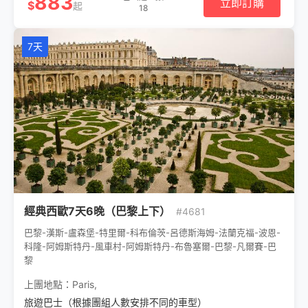
883
立即訂購
$
起
18
7天
經典西歐7天6晚（巴黎上下）
#4681
巴黎-漢斯-盧森堡-特里爾-科布倫茨-呂德斯海姆-法蘭克福-波恩-
科隆-阿姆斯特丹-風車村-阿姆斯特丹-布魯塞爾-巴黎-凡爾賽-巴
黎
上團地點：
Paris
,
旅遊巴士（根據團組人數安排不同的車型）