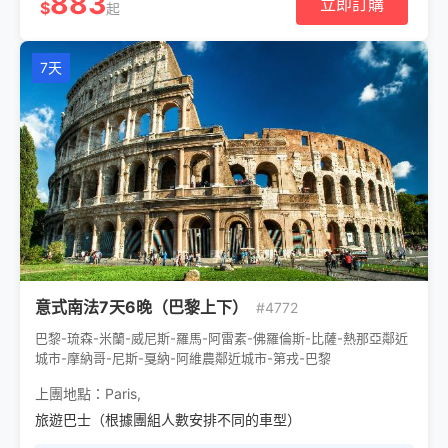
883
立即訂購
$
起
7天
意式南法7天6晚（巴黎上下）
#4772
巴黎-琉森-米蘭-威尼斯-羅馬-阿雷素-佛羅倫斯-比薩-熱那亞鄰近
城市-摩納哥-尼斯-戛納-阿維農鄰近城市-第戎-巴黎
上團地點：
Paris
,
旅遊巴士（根據團組人數安排不同的車型）