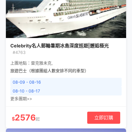
Celebrity名人郵輪暑期冰島深度巡遊|邂逅極光
#4763
上團地點：
雷克雅未克
,
旅遊巴士（根據團組人數安排不同的車型）
08-09 - 08-16
08-10 - 08-17
更多團期>>
2576
立即訂購
$
起