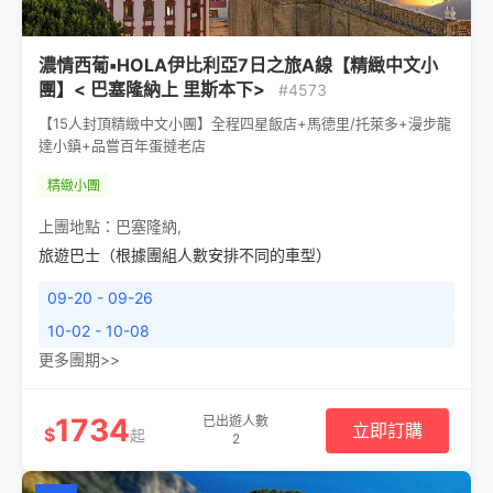
濃情西葡▪HOLA伊比利亞7日之旅A線【精緻中文小
團】< 巴塞隆納上 里斯本下>
#4573
【15人封頂精緻中文小團】全程四星飯店+馬德里/托萊多+漫步龍
達小鎮+品嘗百年蛋撻老店
精緻小團
上團地點：
巴塞隆納
,
旅遊巴士（根據團組人數安排不同的車型）
09-20 - 09-26
10-02 - 10-08
更多團期>>
1734
已出遊人數
立即訂購
$
起
2