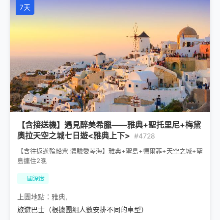
7天
【含接送機】遇見醉美希臘——雅典+聖托里尼+梅黛
奧拉天空之城七日遊<雅典上下>
#4728
【含往返遊輪船票 體驗愛琴海】雅典+聖島+德爾菲+天空之城+聖
島連住2晚
一國深度
上團地點：
雅典
,
旅遊巴士（根據團組人數安排不同的車型）