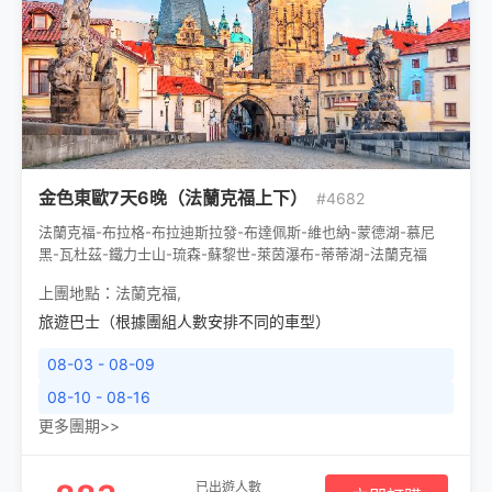
金色東歐7天6晚（法蘭克福上下）
#4682
法蘭克福-布拉格-布拉迪斯拉發-布達佩斯-維也納-蒙德湖-慕尼
黑-瓦杜茲-鐵力士山-琉森-蘇黎世-萊茵瀑布-蒂蒂湖-法蘭克福
上團地點：
法蘭克福
,
旅遊巴士（根據團組人數安排不同的車型）
08-03 - 08-09
08-10 - 08-16
更多團期>>
已出遊人數