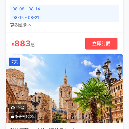
08-08 - 08-14
08-15 - 08-21
更多團期>>
883
立即訂購
$
起
7天
1評論
好評率100%