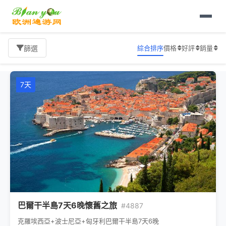
首頁
歐洲旅遊
7天
旅遊報價
綜合排序
價格
好評
銷量
篩選
7天
巴爾干半島7天6晚懷舊之旅
#4887
克羅埃西亞+波士尼亞+匈牙利巴爾干半島7天6晚