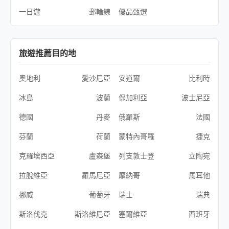
一日遊
郵輪線
優品甄選
旅遊推薦目的地
奧地利
愛沙尼亞
安道爾
比利時
冰島
波蘭
保加利亞
波士尼亞
德國
丹麥
俄羅斯
法國
芬蘭
荷蘭
蒙特內哥羅
捷克
克羅埃西亞
盧森堡
列支敦士登
立陶宛
拉脫維亞
羅馬尼亞
摩納哥
馬耳他
挪威
葡萄牙
瑞士
瑞典
斯洛伐克
斯洛維尼亞
塞爾維亞
西班牙