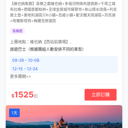
【維也納集散】音樂之都維也納+多瑙河明珠布達佩斯+千塔之城
布拉格+德國首都柏林+全球宜居城市蘇黎世+依山傍水琉森+列支
敦士登+奧地利湖區|CK小鎮+百威小鎮+聖沃爾夫岡湖區+月亮湖
+哈爾斯塔特+梅爾克修道院
長線遊
上團地點：
維也納【西站前廣場】
,
旅遊巴士（根據團組人數安排不同的車型）
09-29 - 10-08
12-15 - 12-24
更多團期>>
1525
立即訂購
$
起
1天