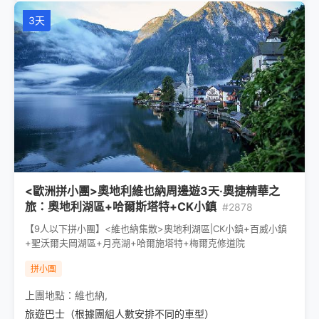
3天
<歐洲拼小團>奧地利維也納周邊遊3天·奧捷精華之
旅：奧地利湖區+哈爾斯塔特+CK小鎮
#2878
【9人以下拼小團】<維也納集散>奧地利湖區|CK小鎮+百威小鎮
+聖沃爾夫岡湖區+月亮湖+哈爾施塔特+梅爾克修道院
拼小團
上團地點：
維也納
,
旅遊巴士（根據團組人數安排不同的車型）