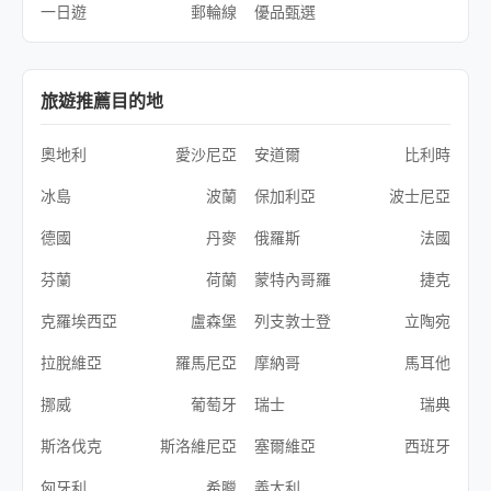
一日遊
郵輪線
優品甄選
旅遊推薦目的地
奧地利
愛沙尼亞
安道爾
比利時
冰島
波蘭
保加利亞
波士尼亞
德國
丹麥
俄羅斯
法國
芬蘭
荷蘭
蒙特內哥羅
捷克
克羅埃西亞
盧森堡
列支敦士登
立陶宛
拉脫維亞
羅馬尼亞
摩納哥
馬耳他
挪威
葡萄牙
瑞士
瑞典
斯洛伐克
斯洛維尼亞
塞爾維亞
西班牙
匈牙利
希臘
義大利