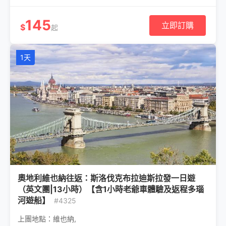
145
立即訂購
$
起
1天
奧地利維也納往返：斯洛伐克布拉迪斯拉發一日遊
（英文團|13小時）【含1小時老爺車體驗及返程多瑙
河遊船】
#4325
上團地點：
維也納
,