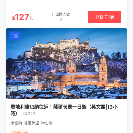
127
已出遊人數
立即訂購
$
起
6
1天
奧地利維也納往返：薩爾茨堡一日遊（英文團|13小
時）
#4322
維也納-薩爾茨堡-維也納