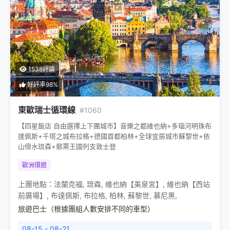
1538評論
好評率98%
東歐瑞士循環線
#1060
【四星飯店 自由選擇上下團城市】音樂之都維也納+多瑙河明珠布
達佩斯+千塔之城布拉格+德國首都柏林+全球宜居城市蘇黎世+依
山傍水琉森+郵票王國列支敦士登
歐洲環遊
上團地點：
法蘭克福
,
琉森
,
維也納【美泉宮】
,
維也納【西站
前廣場】
,
布達佩斯
,
布拉格
,
柏林
,
蘇黎世
,
慕尼黑
,
旅遊巴士（根據團組人數安排不同的車型）
08-15 - 08-21