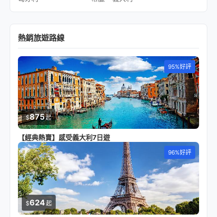
熱銷旅遊路線
95%好評
875
$
起
【經典熱賣】感受義大利7日遊
96%好評
624
$
起