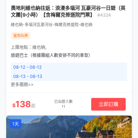
奧地利維也納往返：浪漫多瑙河 瓦豪河谷一日遊（英
文團|9小時）【含梅爾克修道院門票】
#4324
維也納-多瑙河瓦豪河谷-梅爾克修道院-維也納
當地玩樂
上團地點：
維也納
,
旅遊巴士（根據團組人數安排不同的車型）
08-12 - 08-12
08-13 - 08-13
更多團期>>
138
已出遊人數
立即訂購
$
起
11
1天