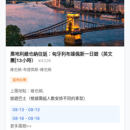
奧地利維也納往返：匈牙利布達佩斯一日遊（英文
團|13小時）
#4326
維也納-布達佩斯-維也納
當地玩樂
上團地點：
維也納
,
旅遊巴士（根據團組人數安排不同的車型）
08-13 - 08-13
08-18 - 08-18
更多團期>>