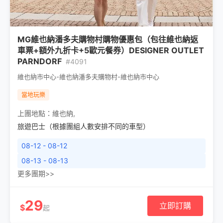
MG維也納潘多夫購物村購物優惠包（包往維也納返
車票+額外九折卡+5歐元餐券）DESIGNER OUTLET
PARNDORF
#4091
維也納市中心-維也納潘多夫購物村-維也納市中心
當地玩樂
上團地點：
維也納
,
旅遊巴士（根據團組人數安排不同的車型）
08-12 - 08-12
08-13 - 08-13
更多團期>>
29
立即訂購
$
起