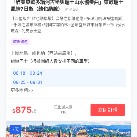
「醉美東歐多瑙河古堡與瑞士山水協奏曲」東歐瑞士
風情7日遊（維也納線）
#1428
【四星飯店 維也納集散】音樂之都維也納+多瑙河明珠布達佩斯
+千塔之城布拉格+德國首都柏林+全球宜居城市蘇黎世+依山傍水
琉森+列支敦士登
歐洲環遊
上團地點：
維也納【西站前廣場】
,
旅遊巴士（根據團組人數安排不同的車型）
08-18 - 08-24
08-25 - 08-31
更多團期>>
875
已出遊人數
立即訂購
$
起
116
7天