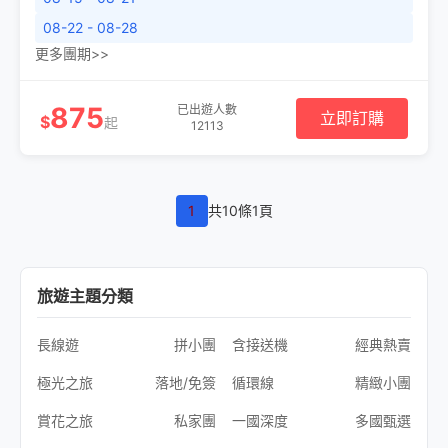
08-22 - 08-28
更多團期>>
875
已出遊人數
立即訂購
$
起
12113
1
共10條1頁
旅遊主題分類
長線遊
拼小團
含接送機
經典熱賣
極光之旅
落地/免簽
循環線
精緻小團
賞花之旅
私家團
一國深度
多國甄選