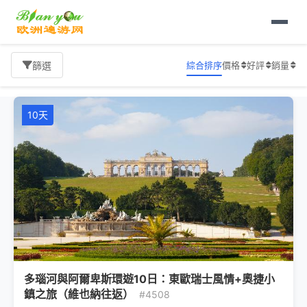
首頁
歐洲旅遊
奧地利旅遊
維也納
旅遊報價
綜合排序
價格
好評
銷量
篩選
10天
多瑙河與阿爾卑斯環遊10日：東歐瑞士風情+奧捷小
鎮之旅（維也納往返）
#4508