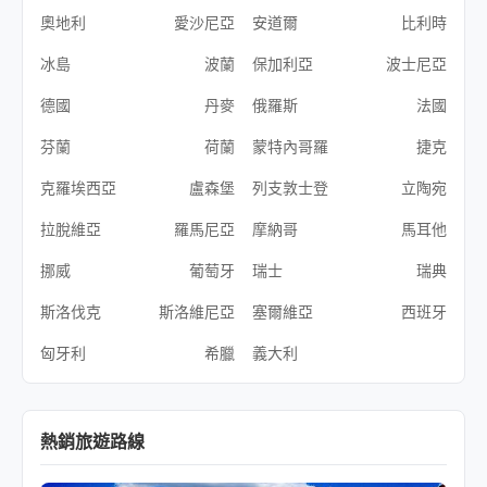
奧地利
愛沙尼亞
安道爾
比利時
冰島
波蘭
保加利亞
波士尼亞
德國
丹麥
俄羅斯
法國
芬蘭
荷蘭
蒙特內哥羅
捷克
克羅埃西亞
盧森堡
列支敦士登
立陶宛
拉脫維亞
羅馬尼亞
摩納哥
馬耳他
挪威
葡萄牙
瑞士
瑞典
斯洛伐克
斯洛維尼亞
塞爾維亞
西班牙
匈牙利
希臘
義大利
熱銷旅遊路線