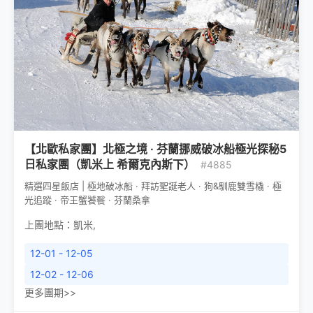
【北歐私家團】北極之境 · 芬蘭挪威破冰船極光探秘5
日私家團（凱米上 希爾克內斯下）
#4885
精選四星飯店 | 極地破冰船 · 拜訪聖誕老人 · 狗&馴鹿雙雪橇 · 極
光追蹤 · 帝王蟹饕餮 · 芬蘭桑拿
上團地點：
凱米
,
12-01 - 12-05
12-02 - 12-06
更多團期>>