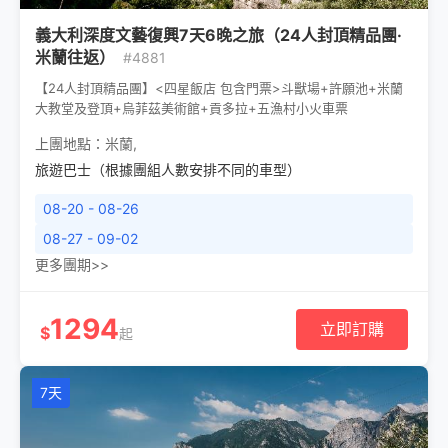
義大利深度文藝復興7天6晚之旅（24人封頂精品團·
米蘭往返）
#4881
【24人封頂精品團】<四星飯店 包含門票>斗獸場+許願池+米蘭
大教堂及登頂+烏菲茲美術館+貢多拉+五漁村小火車票
上團地點：
米蘭
,
旅遊巴士（根據團組人數安排不同的車型）
08-20 - 08-26
08-27 - 09-02
更多團期>>
1294
立即訂購
$
起
7天