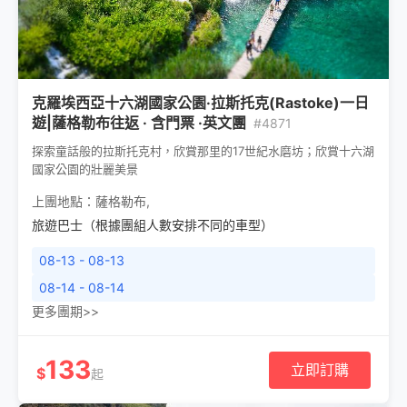
克羅埃西亞十六湖國家公園·拉斯托克(Rastoke)一日
遊|薩格勒布往返 · 含門票 ·英文團
#4871
探索童話般的拉斯托克村，欣賞那里的17世紀水磨坊；欣賞十六湖
國家公園的壯麗美景
上團地點：
薩格勒布
,
旅遊巴士（根據團組人數安排不同的車型）
08-13 - 08-13
08-14 - 08-14
更多團期>>
133
立即訂購
$
起