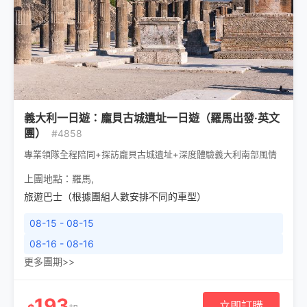
義大利一日遊：龐貝古城遺址一日遊（羅馬出發·英文
團）
#4858
專業領隊全程陪同+探訪龐貝古城遺址+深度體驗義大利南部風情
上團地點：
羅馬
,
旅遊巴士（根據團組人數安排不同的車型）
08-15 - 08-15
08-16 - 08-16
更多團期>>
193
立即訂購