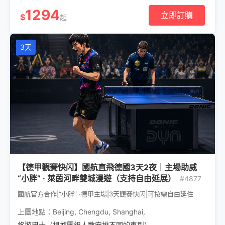
1294
立即訂購
$
起
3天
【德甲觀賽快闪】國航直飛德國3天2夜｜主場助威
“小胖” · 萊茵河畔雙城漫遊（支持自由延展）
#4877
國航官方合作|“小胖” ·德甲主場|3天觀賽快闪|可按需自由延住
上團地點：
Beijing
,
Chengdu
,
Shanghai
,
旅遊巴士（根據團組人數安排不同的車型）