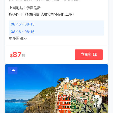
上團地點：
佛羅倫斯
,
旅遊巴士（根據團組人數安排不同的車型）
08-15 - 08-15
08-16 - 08-16
更多團期>>
87
立即訂購
$
起
1天