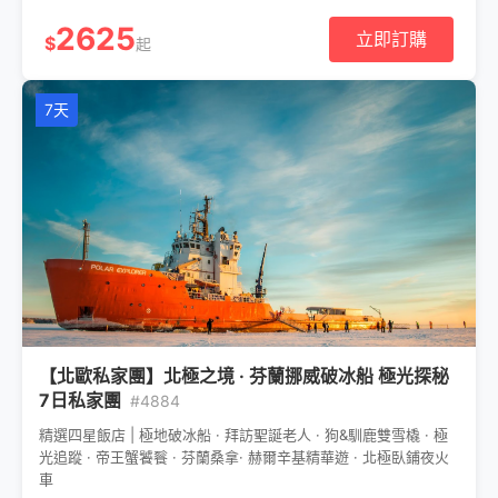
2625
立即訂購
$
起
7天
【北歐私家團】北極之境 · 芬蘭挪威破冰船 極光探秘
7日私家團
#4884
精選四星飯店 | 極地破冰船 · 拜訪聖誕老人 · 狗&馴鹿雙雪橇 · 極
光追蹤 · 帝王蟹饕餮 · 芬蘭桑拿· 赫爾辛基精華遊 · 北極臥鋪夜火
車