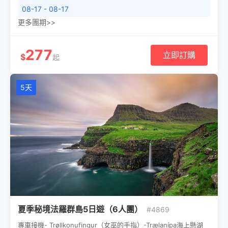
08-17 - 08-17
更多團期>>
277
立即訂購
$
起
5天
夏季秘境法羅群島5⽇遊（6⼈團）
#4869
專車接機- Trøllkonufingur（⼥巫的⼿指）-Trælanípa海上懸湖