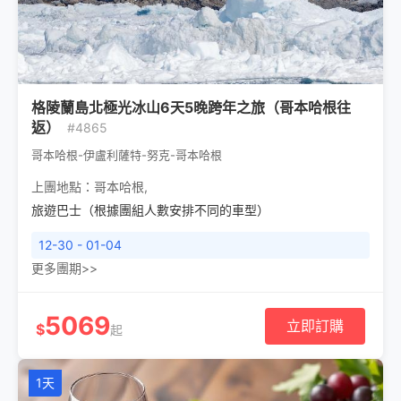
格陵蘭島北極光冰山6天5晚跨年之旅（哥本哈根往
返）
#4865
哥本哈根-伊盧利薩特-努克-哥本哈根
上團地點：
哥本哈根
,
旅遊巴士（根據團組人數安排不同的車型）
12-30 - 01-04
更多團期>>
5069
立即訂購
$
起
1天