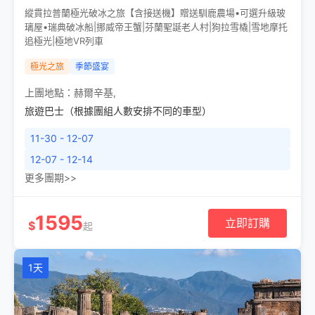
縱貫拉普蘭極光破冰之旅【含接送機】贈送馴鹿農場•可選升級玻
璃屋•瑞典破冰船|挪威帝王蟹|芬蘭聖誕老人村|狗拉雪橇|雪地摩托
追極光|極地VR列車
極光之旅
季節盛宴
上團地點：
赫爾辛基
,
旅遊巴士（根據團組人數安排不同的車型）
11-30 - 12-07
12-07 - 12-14
更多團期>>
1595
立即訂購
$
起
1天