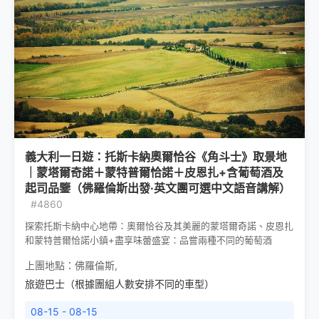
義大利一日遊：托斯卡納奧爾恰谷《角斗士》取景地
｜蒙塔爾奇諾＋蒙特普爾恰諾＋皮恩扎+含葡萄酒及
起司品鑒（佛羅倫斯出發·英文團可選中文語音講解）
#4860
探索托斯卡納中心地帶：奧爾恰谷及其美麗的蒙塔爾奇諾、皮恩扎
和蒙特普爾恰諾小鎮+盡享味蕾盛宴：品嘗兩種不同的葡萄酒
上團地點：
佛羅倫斯
,
旅遊巴士（根據團組人數安排不同的車型）
08-15 - 08-15