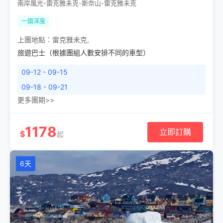
南岸風光-雷克雅未克-斯奈山-雷克雅未克
一國深度
上團地點：
雷克雅未克
,
旅遊巴士（根據團組人數安排不同的車型）
09-12 - 09-15
09-18 - 09-21
更多團期>>
1178
立即訂購
$
起
6天