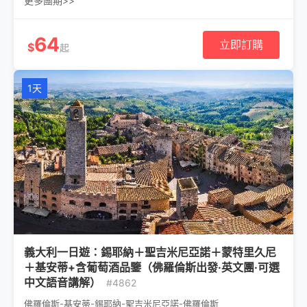
更多團期>>
64
立即訂購
$
起
1天
義大利一日遊：錫耶納＋聖吉米尼亞諾＋蒙特里久尼
＋基安蒂+含葡萄酒品鑒（佛羅倫斯出發·英文團·可選
中文語音講解）
#4862
佛羅倫斯-基安蒂-錫耶納-聖吉米尼亞諾-佛羅倫斯