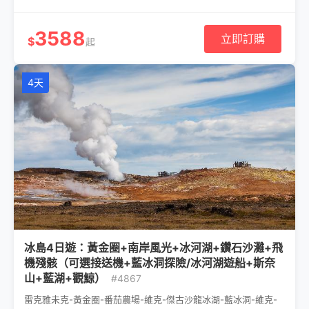
3588
立即訂購
$
起
4天
冰島4日遊：黃金圈+南岸風光+冰河湖+鑽石沙灘+飛
機殘骸（可選接送機+藍冰洞探險/冰河湖遊船+斯奈
山+藍湖+觀鯨）
#4867
雷克雅未克-黃金圈-番茄農場-維克-傑古沙龍冰湖-藍冰洞-維克-