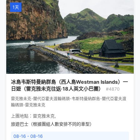
1天
冰島韦斯特曼納群島（西人島Westman Islands）一
日遊（雷克雅未克往返·18人英文小巴團）
#4870
雷克雅未克-蘭代亞霍夫渡輪碼頭-韦斯特曼納群島-蘭代亞霍夫渡
輪碼頭-雷克雅未克
上團地點：
雷克雅未克
,
旅遊巴士（根據團組人數安排不同的車型）
08-16 - 08-16