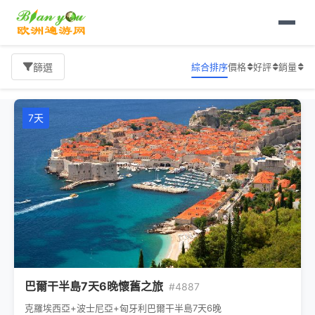
首頁
歐洲旅遊
旅遊報價
綜合排序
價格
好評
銷量
篩選
7天
巴爾干半島7天6晚懷舊之旅
#4887
克羅埃西亞+波士尼亞+匈牙利巴爾干半島7天6晚