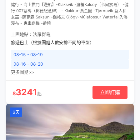
健行 - 海上拱門【遊船】-Klaksvík -渡輪Kalsoy（卡爾索島） -健
行 007墓碑（邦德紀念碑） - Klakkur-⻩⾦圈 -Tjørnuvík 巨⼈和
⼥巫 -薩克森 Saksun -傑格夫 Gjógv-Múlafossur Waterfall⼊海
瀑布 - 專車送機 -離境
上團地點：
法羅群島
,
旅遊巴士（根據團組人數安排不同的車型）
08-15 - 08-19
08-16 - 08-20
更多團期>>
3241
立即訂購
$
起
6天