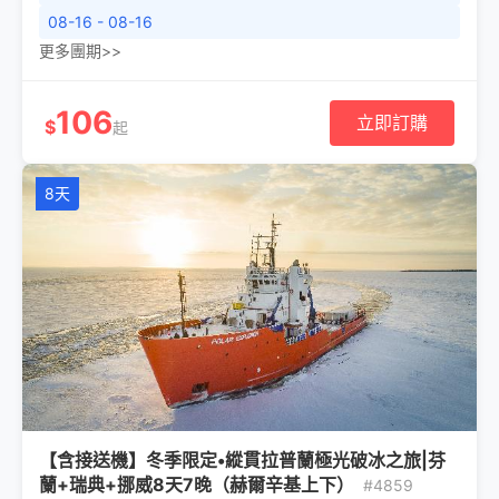
08-16 - 08-16
更多團期>>
106
立即訂購
$
起
8天
【含接送機】冬季限定•縱貫拉普蘭極光破冰之旅|芬
蘭+瑞典+挪威8天7晚（赫爾辛基上下）
#4859