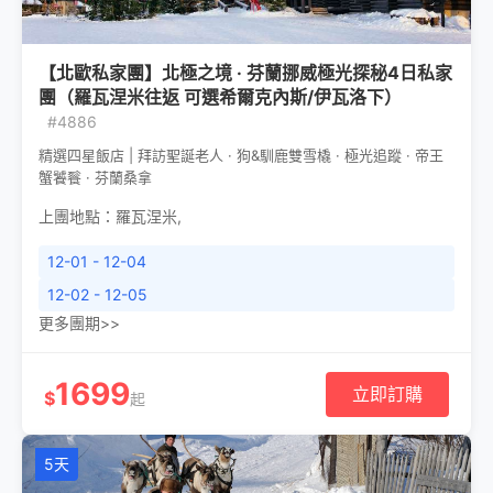
【北歐私家團】北極之境 · 芬蘭挪威極光探秘4日私家
團（羅瓦涅米往返 可選希爾克內斯/伊瓦洛下）
#4886
精選四星飯店 | 拜訪聖誕老人 · 狗&馴鹿雙雪橇 · 極光追蹤 · 帝王
蟹饕餮 · 芬蘭桑拿
上團地點：
羅瓦涅米
,
12-01 - 12-04
12-02 - 12-05
更多團期>>
1699
立即訂購
$
起
5天