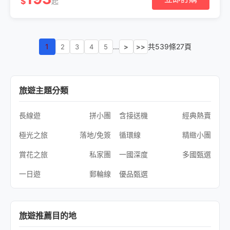
$
起
1
...
共539條27頁
2
3
4
5
>
>>
旅遊主題分類
長線遊
拼小團
含接送機
經典熱賣
極光之旅
落地/免簽
循環線
精緻小團
賞花之旅
私家團
一國深度
多國甄選
一日遊
郵輪線
優品甄選
旅遊推薦目的地