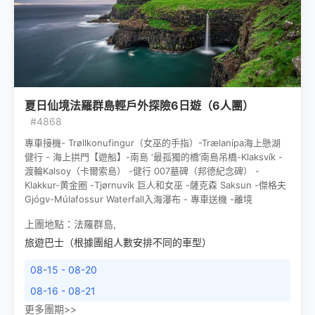
夏日仙境法羅群島輕戶外探險6日遊（6人團）
#4868
專車接機- Trøllkonufingur（⼥巫的⼿指）-Trælanípa海上懸湖
健行 - 海上拱門【遊船】-南島 ‘最孤獨的橋’南島吊橋-Klaksvík -
渡輪Kalsoy（卡爾索島） -健行 007墓碑（邦德紀念碑） -
Klakkur-⻩⾦圈 -Tjørnuvík 巨⼈和⼥巫 -薩克森 Saksun -傑格夫
Gjógv-Múlafossur Waterfall⼊海瀑布 - 專車送機 -離境
上團地點：
法羅群島
,
旅遊巴士（根據團組人數安排不同的車型）
08-15 - 08-20
08-16 - 08-21
更多團期>>