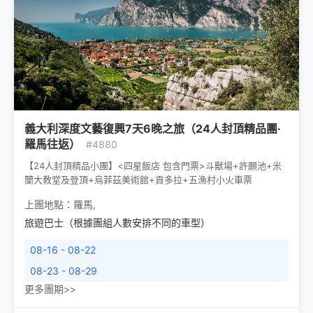
義大利深度文藝復興7天6晚之旅（24人封頂精品團·
羅馬往返）
#4880
【24人封頂精品小團】<四星飯店 包含門票>斗獸場+許願池+米
蘭大教堂及登頂+烏菲茲美術館+貢多拉+五漁村小火車票
上團地點：
羅馬
,
旅遊巴士（根據團組人數安排不同的車型）
08-16 - 08-22
08-23 - 08-29
更多團期>>