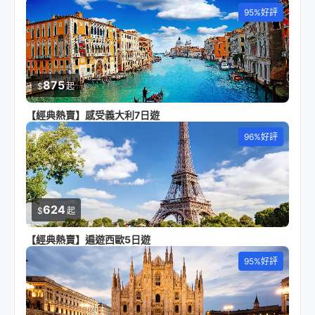
95%好評
875
$
起
【經典熱賣】感受義大利7日遊
96%好評
624
$
起
【經典熱賣】遍遊西歐5日遊
95%好評