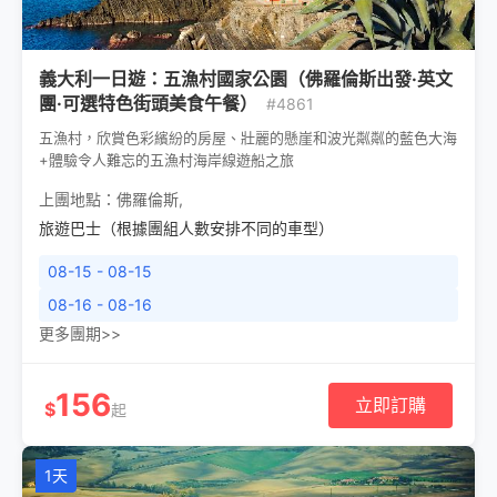
義大利一日遊：五漁村國家公園（佛羅倫斯出發·英文
團·可選特色街頭美食午餐）
#4861
五漁村，欣賞色彩繽紛的房屋、壯麗的懸崖和波光粼粼的藍色大海
+體驗令人難忘的五漁村海岸線遊船之旅
上團地點：
佛羅倫斯
,
旅遊巴士（根據團組人數安排不同的車型）
08-15 - 08-15
08-16 - 08-16
更多團期>>
156
立即訂購
$
起
1天