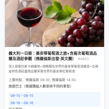
義大利一日遊：基安蒂葡萄酒之旅+含兩次葡萄酒品
鑒及酒莊參觀（佛羅倫斯出發·英文團）
#4863
深入探索托斯卡納腹地+領略聞名世界的基安蒂葡萄酒產區+在兩
座特色酒莊盡情品鑒享譽世界的基安蒂紅葡萄酒
上團地點：
佛羅倫斯 08:30
,
佛羅倫斯 14:30
,
旅遊巴士（根據團組人數安排不同的車型）
08-15 - 08-15
08-16 - 08-16