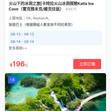
火山下的冰洞之旅|卡特拉火山冰洞探險Katla lce
Cave（雷克雅未克/維克往返）
#4875
上團地點：
Vik
,
Reykjavík
,
旅遊巴士（根據團組人數安排不同的車型）
08-13 - 08-13
08-14 - 08-14
更多團期>>
196
立即訂購
$
起
1天