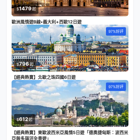
1479
$
起
歐洲風情遊B線•義大利+西歐12日遊
97%好評
796
$
起
【經典熱賣】北歐之珠四國6日遊
97%好評
612
$
起
【經典熱賣】東歐波西米亞風情5日遊「德奧捷匈斯：波西米
亞與多瑙河全景遊」