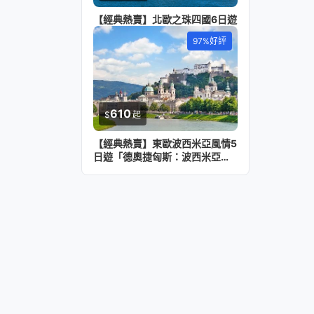
【經典熱賣】北歐之珠四國6日遊
97%好評
610
$
起
【經典熱賣】東歐波西米亞風情5
日遊「德奧捷匈斯：波西米亞與
多瑙河全景遊」