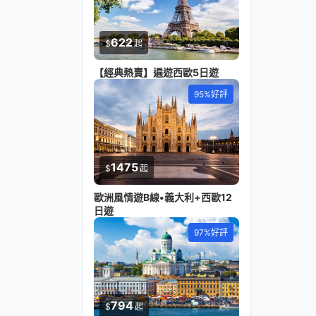
622
$
起
【經典熱賣】遍遊西歐5日遊
95%好評
1475
$
起
歐洲風情遊B線•義大利+西歐12
日遊
97%好評
794
$
起