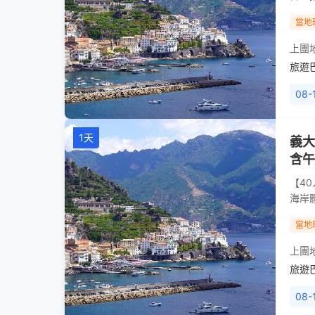
當地
上團
旅遊
08-1
1天
義大
含午
【4
海岸
當地
上團
旅遊
08-1