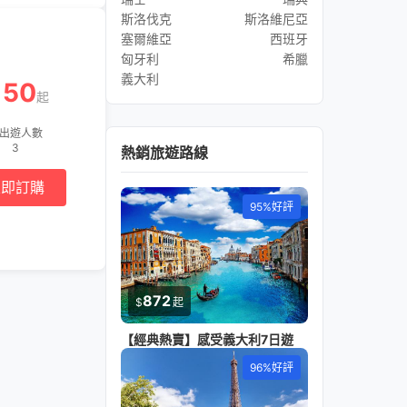
斯洛伐克
斯洛維尼亞
塞爾維亞
西班牙
匈牙利
希臘
義大利
150
起
出遊人數
3
熱銷旅遊路線
立即訂購
95%好評
872
$
起
【經典熱賣】感受義大利7日遊
96%好評