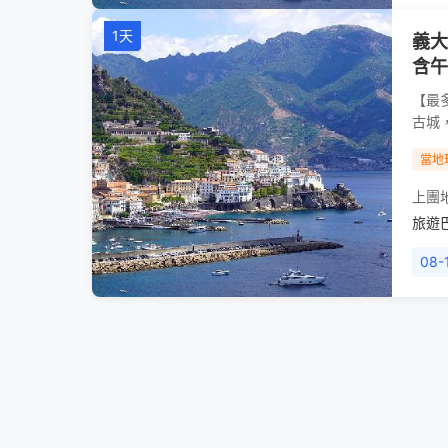
1天
義大
含午
【最
古城
當地
上團
旅遊
08-1