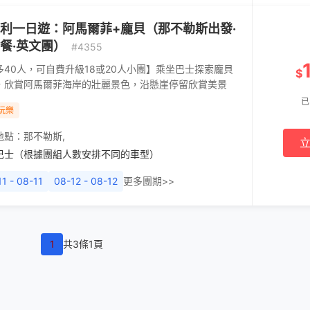
利一日遊：阿馬爾菲+龐貝（那不勒斯出發·
餐·英文團）
#4355
多40人，可自費升級18或20人小團】乘坐巴士探索龐貝
$
，欣賞阿馬爾菲海岸的壯麗景色，沿懸崖停留欣賞美景
已
玩樂
地點：
那不勒斯
,
巴士（根據團組人數安排不同的車型）
1 - 08-11
08-12 - 08-12
更多團期>>
1
共3條1頁