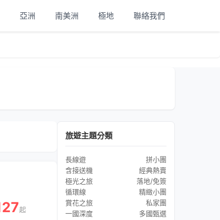
亞洲
南美洲
極地
聯絡我們
旅遊主題分類
長線遊
拼小團
含接送機
經典熱賣
極光之旅
落地/免簽
循環線
精緻小團
賞花之旅
私家團
127
起
一國深度
多國甄選