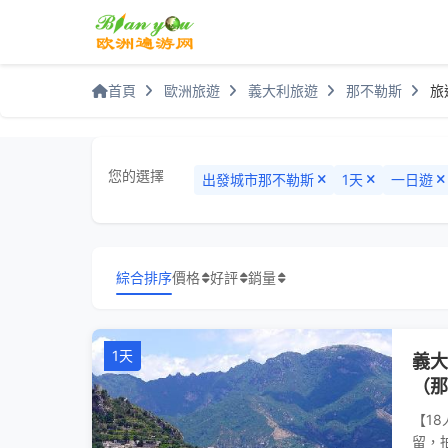
首頁
歐洲旅遊
義大利旅遊
那不勒斯
旅
您的選擇
出發城市
那不勒斯
1天
一日遊
綜合排序
價格
好評
銷量
1天
義大
（那
【1
留，