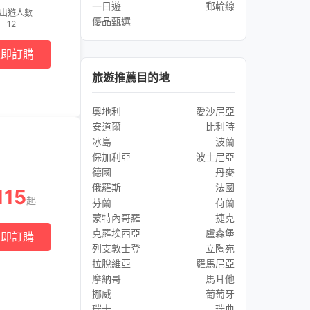
一日遊
郵輪線
出遊人數
優品甄選
12
立即訂購
旅遊推薦目的地
奧地利
愛沙尼亞
安道爾
比利時
冰島
波蘭
保加利亞
波士尼亞
德國
丹麥
俄羅斯
法國
115
起
芬蘭
荷蘭
蒙特內哥羅
捷克
克羅埃西亞
盧森堡
立即訂購
列支敦士登
立陶宛
拉脫維亞
羅馬尼亞
摩納哥
馬耳他
挪威
葡萄牙
瑞士
瑞典