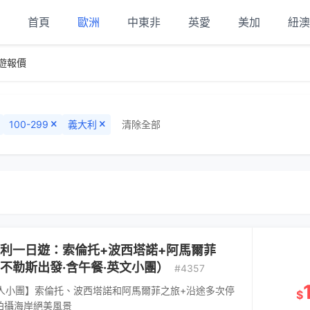
首頁
歐洲
中東非
英愛
美加
紐澳
遊報價
100-299
義大利
清除全部
利一日遊：索倫托+波西塔諾+阿馬爾菲
不勒斯出發·含午餐·英文小團）
#4357
8人小團】索倫托、波西塔諾和阿馬爾菲之旅+沿途多次停
$
拍攝海岸絕美風景