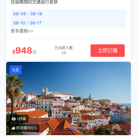
往返碼頭的交通自行安排
08-09 - 08-16
08-10 - 08-17
更多團期>>
948
已出遊人數
立即訂購
$
起
24
9天
1評論
好評率100%