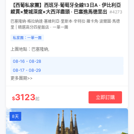
【西葡私家團】西班牙·葡萄牙全線13日A · 伊比利亞
縱貫×雙城深度×大西洋盡頭 · 巴塞進馬德里出
#4273
巴塞隆納·格拉納達·塞維利亞·里斯本·辛特拉·羅卡角·波爾圖·馬德
里 | 精選高分四星飯店 · 一單一團
私家團：一單一團
上團地點：
巴塞隆納
,
08-16 - 08-28
08-17 - 08-29
更多團期>>
3123
立即訂購
$
起
8天