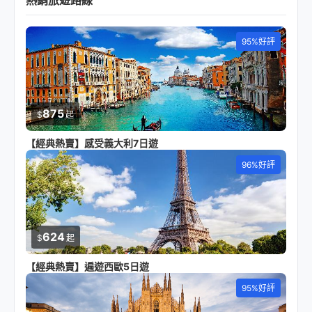
熱銷旅遊路線
95%好評
875
$
起
【經典熱賣】感受義大利7日遊
96%好評
624
$
起
【經典熱賣】遍遊西歐5日遊
95%好評