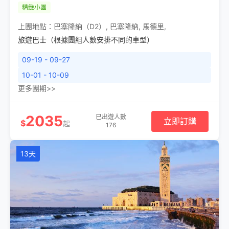
精緻小團
上團地點：
巴塞隆納（D2）
,
巴塞隆納
,
馬德里
,
旅遊巴士（根據團組人數安排不同的車型）
09-19 - 09-27
10-01 - 10-09
更多團期>>
2035
已出遊人數
立即訂購
$
起
176
13天