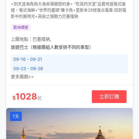
<到天涯海角與大海來場親密約會> “吃貨的天堂”品嘗地道葡式蛋
撻，葡式海鮮+“世界的盡頭”羅卡角+里斯本28號復古電車·回到電
影中的舊時光+高迪之城魅力巴塞隆納
歐洲環遊
上團地點：
巴塞隆納
,
旅遊巴士（根據團組人數安排不同的車型）
09-16 - 09-21
09-23 - 09-28
更多團期>>
1028
立即訂購
$
起
7天