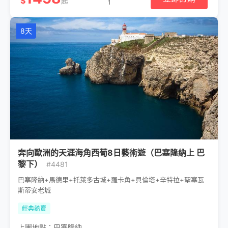
$
起
1
8天
奔向歐洲的天涯海角西葡8日藝術遊（巴塞隆納上 巴
黎下）
#4481
巴塞隆納+馬德里+托萊多古城+羅卡角+貝倫塔+辛特拉+聖塞瓦
斯蒂安老城
經典熱賣
上團地點：
巴塞隆納
,