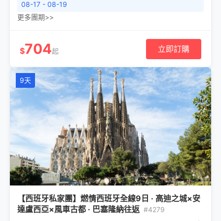
08-17 - 08-19
更多團期>>
704
立即訂購
$
起
9天
【西班牙私家團】燃情西班牙全線9日 · 高迪之城×安
達盧西亞×風車古都 · 巴塞隆納往返
#4279