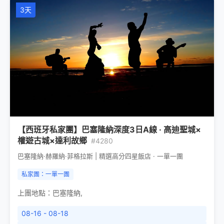
3天
【西班牙私家團】巴塞隆納深度3日A線 · 高迪聖城×
權遊古城×達利故鄉
#4280
巴塞隆納·赫羅納·菲格拉斯 | 精選高分四星飯店 · 一單一團
私家團：一單一團
上團地點：
巴塞隆納
,
08-16 - 08-18