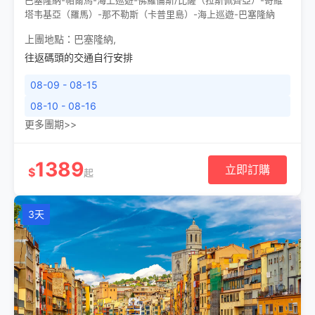
巴塞隆納-帕爾馬-海上巡遊-佛羅倫斯/比薩（拉斯佩齊亞）-奇維
塔韦基亞（羅馬）-那不勒斯（卡普里島）-海上巡遊-巴塞隆納
上團地點：
巴塞隆納
,
往返碼頭的交通自行安排
08-09 - 08-15
08-10 - 08-16
更多團期>>
1389
立即訂購
$
起
3天