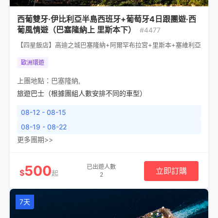
西葡雙牙·伊比利亞半島西班牙+葡萄牙4日跟團遊·西
葡風情遊（巴塞隆納上 里斯本下）
#4477
【四星飯店】高迪之城巴塞隆納+阿爾罕布拉宮+里斯本+塞維利亞
歐洲環遊
上團地點：
巴塞隆納
,
旅遊巴士（根據團組人數安排不同的車型）
08-12 - 08-15
08-19 - 08-22
更多團期>>
500
已出遊人數
立即訂購
$
起
2
7天