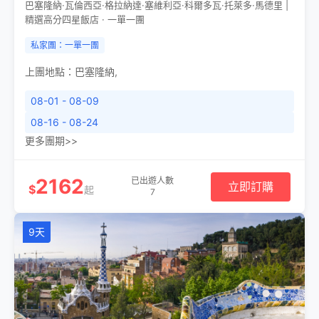
巴塞隆納·瓦倫西亞·格拉納達·塞維利亞·科爾多瓦·托萊多·馬德里 |
精選高分四星飯店 · 一單一團
私家團：一單一團
上團地點：
巴塞隆納
,
08-01 - 08-09
08-16 - 08-24
更多團期>>
2162
已出遊人數
立即訂購
$
起
7
9天