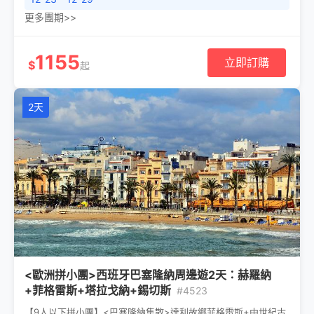
更多團期>>
1155
立即訂購
$
起
2天
<歐洲拼小團>西班牙巴塞隆納周邊遊2天：赫羅納
+菲格雷斯+塔拉戈納+錫切斯
#4523
【9人以下拼小團】<巴塞隆納集散>達利故鄉菲格雷斯+中世紀古