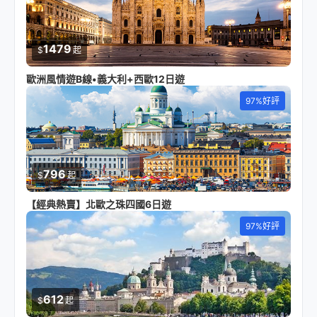
1479
$
起
歐洲風情遊B線•義大利+西歐12日遊
97%好評
796
$
起
【經典熱賣】北歐之珠四國6日遊
97%好評
612
$
起