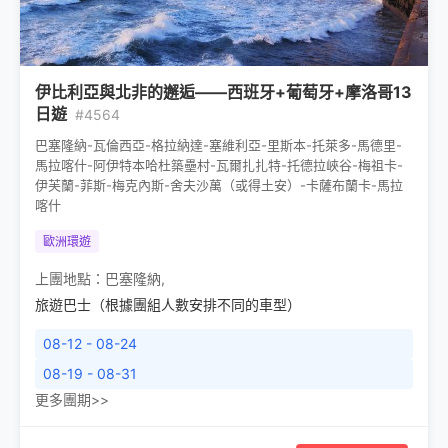
伊比利亞與北非的邂逅——西班牙+葡萄牙+摩洛哥13
日遊
#4564
巴塞隆納-瓦倫西亞-格拉納達-塞維利亞-里斯本-托萊多-馬德里-
馬拉喀什-阿伊特本哈杜築壘村-瓦爾扎扎特-托德拉峽谷-梅祖卡-
伊芙蘭-菲斯-梅克內斯-舍夫沙萬（或得土安）-卡薩布蘭卡-馬拉
喀什
歐洲環遊
上團地點：
巴塞隆納
,
旅遊巴士（根據團組人數安排不同的車型）
08-12 - 08-24
08-19 - 08-31
更多團期>>