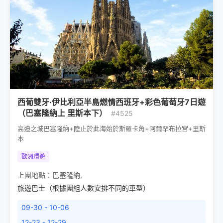
西葡雙牙·伊比利亞半島燃情西班牙+彩色葡萄牙7日遊
（巴塞隆納上 里斯本下）
#4525
高迪之城巴塞隆納+陸止於此海始於斯羅卡角+阿爾罕布拉宮+里斯
本
歐洲環遊
上團地點：
巴塞隆納
,
旅遊巴士（根據團組人數安排不同的車型）
09-30 - 10-06
12-23 - 12-29