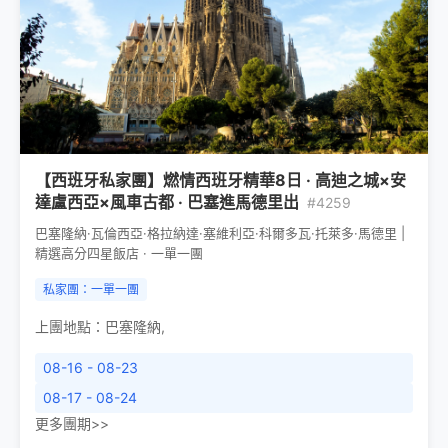
【西班牙私家團】燃情西班牙精華8日 · 高迪之城×安
達盧西亞×風車古都 · 巴塞進馬德里出
#4259
巴塞隆納·瓦倫西亞·格拉納達·塞維利亞·科爾多瓦·托萊多·馬德里 |
精選高分四星飯店 · 一單一團
私家團：一單一團
上團地點：
巴塞隆納
,
08-16 - 08-23
08-17 - 08-24
更多團期>>