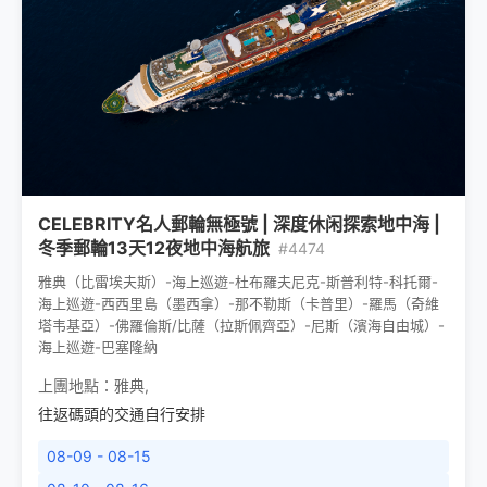
CELEBRITY名人郵輪無極號 | 深度休闲探索地中海 |
冬季郵輪13天12夜地中海航旅
#4474
雅典（比雷埃夫斯）-海上巡遊-杜布羅夫尼克-斯普利特-科托爾-
海上巡遊-西西里島（墨西拿）-那不勒斯（卡普里）-羅馬（奇維
塔韦基亞）-佛羅倫斯/比薩（拉斯佩齊亞）-尼斯（濱海自由城）-
海上巡遊-巴塞隆納
上團地點：
雅典
,
往返碼頭的交通自行安排
08-09 - 08-15