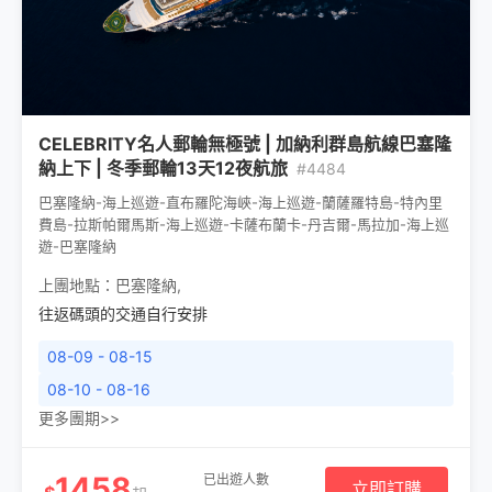
CELEBRITY名人郵輪無極號 | 加納利群島航線巴塞隆
納上下 | 冬季郵輪13天12夜航旅
#4484
巴塞隆納-海上巡遊-直布羅陀海峽-海上巡遊-蘭薩羅特島-特內里
費島-拉斯帕爾馬斯-海上巡遊-卡薩布蘭卡-丹吉爾-馬拉加-海上巡
遊-巴塞隆納
上團地點：
巴塞隆納
,
往返碼頭的交通自行安排
08-09 - 08-15
08-10 - 08-16
更多團期>>
1458
已出遊人數
立即訂購