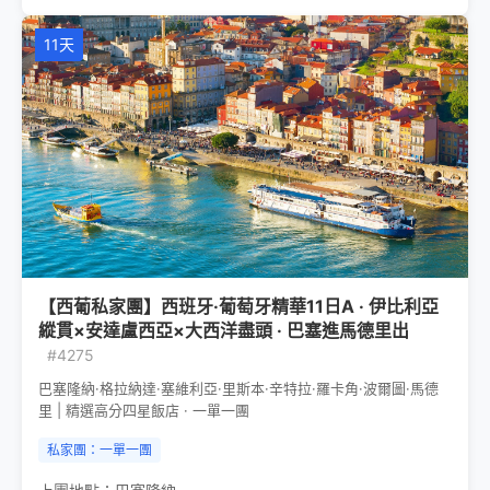
11天
【西葡私家團】西班牙·葡萄牙精華11日A · 伊比利亞
縱貫×安達盧西亞×大西洋盡頭 · 巴塞進馬德里出
#4275
巴塞隆納·格拉納達·塞維利亞·里斯本·辛特拉·羅卡角·波爾圖·馬德
里 | 精選高分四星飯店 · 一單一團
私家團：一單一團