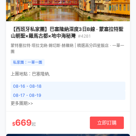
【西班牙私家團】巴塞隆納深度3日B線 · 蒙塞拉特聖
山朝聖×羅馬古都×地中海秘灣
#4281
蒙特塞拉特·塔拉戈納·錫切斯·赫羅納 | 精選高分四星飯店 · 一單一
團
私家團：一單一團
上團地點：
巴塞隆納
,
08-16 - 08-18
08-17 - 08-19
更多團期>>
669
立即訂購
$
起