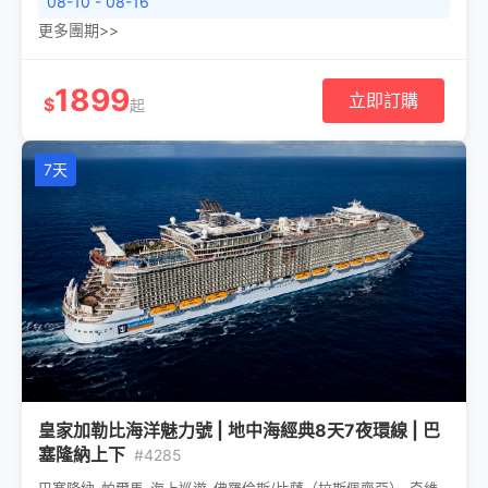
08-10 - 08-16
更多團期>>
1899
立即訂購
$
起
7天
皇家加勒比海洋魅力號 | 地中海經典8天7夜環線 | 巴
塞隆納上下
#4285