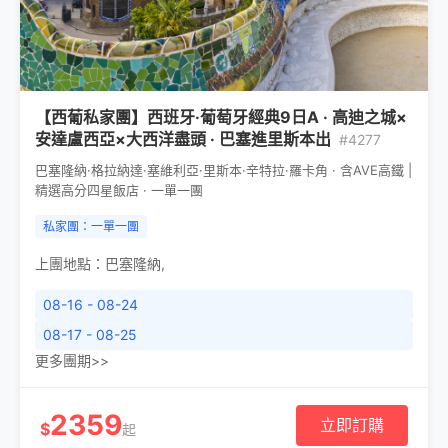
【西葡私家團】西班牙·葡萄牙經典9日A · 高迪之城×
安達盧西亞×大西洋盡頭 · 巴塞進里斯本出
#4277
巴塞隆納·格拉納達·塞維利亞·里斯本·辛特拉·羅卡角 · 含AVE高鐵 |
精選高分四星飯店 · 一單一團
私家團：一單一團
上團地點：
巴塞隆納
,
08-16 - 08-24
08-17 - 08-25
更多團期>>
2359
立即訂購
$
起