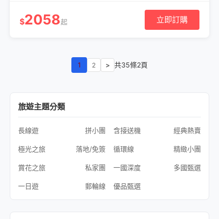
2058
立即訂購
$
起
1
共35條2頁
2
>
旅遊主題分類
長線遊
拼小團
含接送機
經典熱賣
極光之旅
落地/免簽
循環線
精緻小團
賞花之旅
私家團
一國深度
多國甄選
一日遊
郵輪線
優品甄選