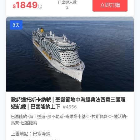
1849
已出遊人數
立即訂購
$
起
2
8天
歌詩達托斯卡納號 | 聖誕節地中海經典法西意三國環
遊航線 | 巴塞隆納上下
#4556
巴塞隆納-海上巡遊-那不勒斯-奇維塔韦基亞-拉斯佩齊亞-薩沃納-
馬賽-巴塞隆納
上團地點：
巴塞隆納
,