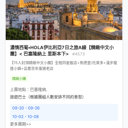
濃情西葡▪HOLA伊比利亞7日之旅A線【精緻中文小
團】< 巴塞隆納上 里斯本下>
#4573
【15人封頂精緻中文小團】全程四星飯店+馬德里/托萊多+漫步龍
達小鎮+品嘗百年蛋撻老店
精緻小團
上團地點：
巴塞隆納
,
旅遊巴士（根據團組人數安排不同的車型）
09-20 - 09-26
10-02 - 10-08
更多團期>>