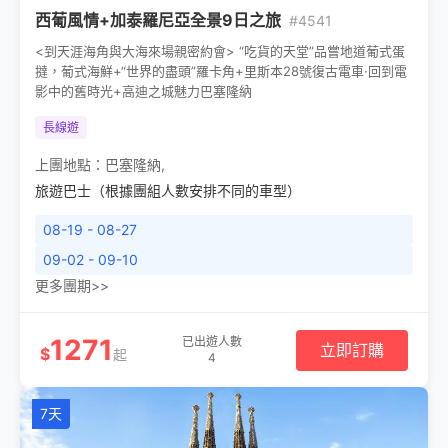
西葡風情+加泰羅尼亞全景9日之旅
#4541
<到天涯海角與大海來場親密約會> “吃貨的天堂”品嘗地道葡式蛋
撻，葡式海鮮+“世界的盡頭”羅卡角+里斯本28號復古電車·回到電
影中的舊時光+高迪之城魅力巴塞隆納
長線遊
上團地點：
巴塞隆納
,
旅遊巴士（根據團組人數安排不同的車型）
08-19 - 08-27
09-02 - 09-10
更多團期>>
1271
已出遊人數
立即訂購
$
起
4
7天