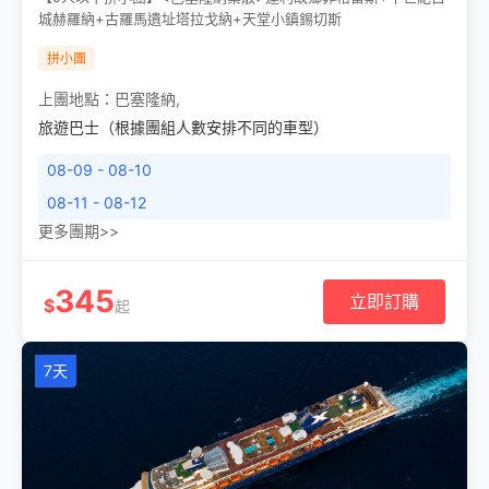
城赫羅納+古羅馬遺址塔拉戈納+天堂小鎮錫切斯
拼小團
上團地點：
巴塞隆納
,
旅遊巴士（根據團組人數安排不同的車型）
08-09 - 08-10
08-11 - 08-12
更多團期>>
345
立即訂購
$
起
7天