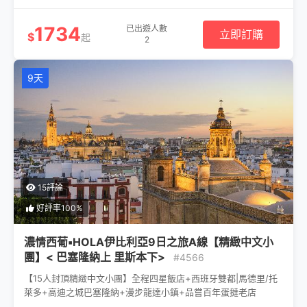
1734
已出遊人數
立即訂購
$
起
2
9天
15評論
好評率100%
濃情西葡▪HOLA伊比利亞9日之旅A線【精緻中文小
團】< 巴塞隆納上 里斯本下>
#4566
【15人封頂精緻中文小團】全程四星飯店+西班牙雙都|馬德里/托
萊多+高迪之城巴塞隆納+漫步龍達小鎮+品嘗百年蛋撻老店