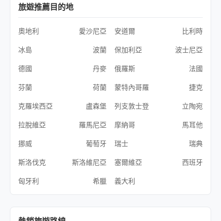
旅遊推薦目的地
奧地利
愛沙尼亞
安道爾
比利時
冰島
波蘭
保加利亞
波士尼亞
德國
丹麥
俄羅斯
法國
芬蘭
荷蘭
蒙特內哥羅
捷克
克羅埃西亞
盧森堡
列支敦士登
立陶宛
拉脫維亞
羅馬尼亞
摩納哥
馬耳他
挪威
葡萄牙
瑞士
瑞典
斯洛伐克
斯洛維尼亞
塞爾維亞
西班牙
匈牙利
希臘
義大利