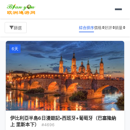
首頁
歐洲旅遊
西班牙旅遊
巴塞隆納
旅遊報價
綜合排序
價格
好評
銷量
篩選
6天
伊比利亞半島6日漫遊記▪西班牙+葡萄牙（巴塞隆納
上 里斯本下）
#4696