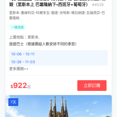
遊（里斯本上 巴塞隆納下•西班牙+葡萄牙）
#4529
里斯本-塞維利亞-科爾多瓦-龍達-米哈斯-格拉納達-瓦倫西亞-巴
塞隆納
一國深度
上團地點：
里斯本
,
旅遊巴士（根據團組人數安排不同的車型）
10-06 - 10-11
10-29 - 11-03
更多團期>>
922
立即訂購
$
起
7天