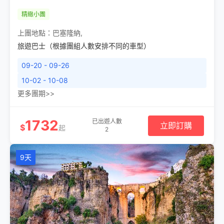
精緻小團
上團地點：
巴塞隆納
,
旅遊巴士（根據團組人數安排不同的車型）
09-20 - 09-26
10-02 - 10-08
更多團期>>
1732
已出遊人數
立即訂購
$
起
2
9天