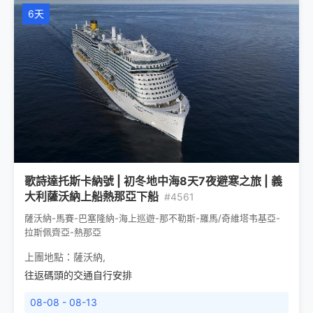
6天
歌詩達托斯卡納號 | 初冬地中海8天7夜避寒之旅 | 義
大利薩沃納上船熱那亞下船
#4561
薩沃納-馬賽-巴塞隆納-海上巡遊-那不勒斯-羅馬/奇維塔韦基亞-
拉斯佩齊亞-熱那亞
上團地點：
薩沃納
,
往返碼頭的交通自行安排
08-08 - 08-13