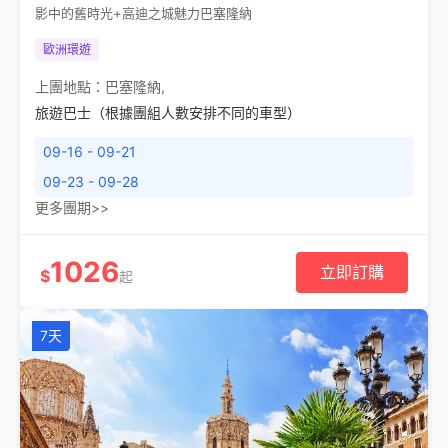
影中的舊時光+高迪之城魅力巴塞隆納
歐洲環遊
上團地點：
巴塞隆納
,
旅遊巴士（根據團組人數安排不同的車型）
09-16 - 09-21
09-23 - 09-28
更多團期>>
1026
立即訂購
$
起
7天