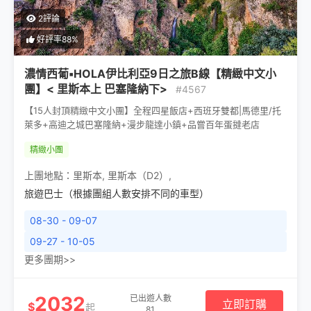
2評論
好評率88%
濃情西葡▪HOLA伊比利亞9日之旅B線【精緻中文小
團】< 里斯本上 巴塞隆納下>
#4567
【15人封頂精緻中文小團】全程四星飯店+西班牙雙都|馬德里/托
萊多+高迪之城巴塞隆納+漫步龍達小鎮+品嘗百年蛋撻老店
精緻小團
上團地點：
里斯本
,
里斯本（D2）
,
旅遊巴士（根據團組人數安排不同的車型）
08-30 - 09-07
09-27 - 10-05
更多團期>>
2032
已出遊人數
立即訂購
$
起
81