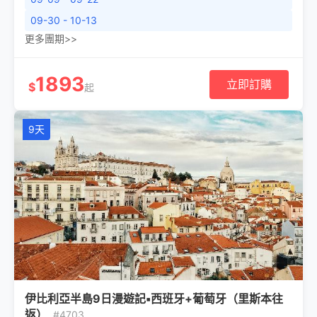
09-30 - 10-13
更多團期>>
1893
立即訂購
$
起
9天
伊比利亞半島9日漫遊記▪西班牙+葡萄牙（里斯本往
返）
#4703