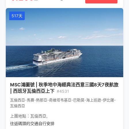
517天
MSC鴻圖號 | 秋季地中海經典法西意三國8天7夜航旅
| 西班牙瓦倫西亞上下
#4531
瓦倫西亞-馬賽-熱那亞-奇維塔韦基亞-巴勒莫-海上巡遊-伊比薩-
瓦倫西亞
上團地點：
瓦倫西亞
,
往返碼頭的交通自行安排