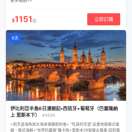
更多團期>>
1151
立即訂購
$
起
6天
伊比利亞半島6日漫遊記▪西班牙+葡萄牙（巴塞隆納
上 里斯本下）
#4696
<到天涯海角與大海來場親密約會> “吃貨的天堂”品嘗地道葡式蛋
撻，葡式海鮮+“世界的盡頭”羅卡角+里斯本28號復古電車·回到電