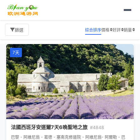
首頁
歐洲旅遊
西班牙
旅遊報價
綜合排序
價格
好評
銷量
篩選
7天
法國西班牙安道爾7天6晚聖地之旅
#4848
巴黎 - 阿維尼翁 - 葛德 - 塞南克修道院 - 阿維尼翁- 阿爾勒 - 巴