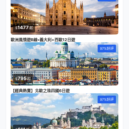
1477
$
起
歐洲風情遊B線•義大利+西歐12日遊
97%好評
795
$
起
【經典熱賣】北歐之珠四國6日遊
97%好評