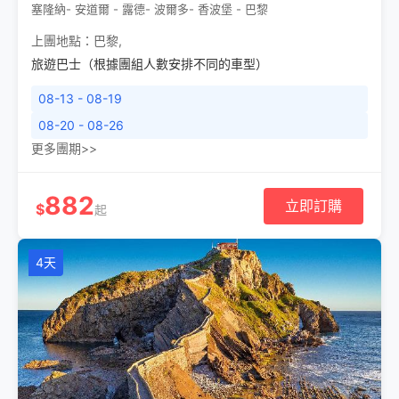
塞隆納- 安道爾 - 露德- 波爾多- 香波堡 - 巴黎
上團地點：
巴黎
,
旅遊巴士（根據團組人數安排不同的車型）
08-13 - 08-19
08-20 - 08-26
更多團期>>
882
立即訂購
$
起
4天