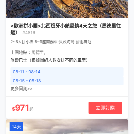
<歐洲拼小團>北西班牙小鎮風情4天之旅（馬德里往
返）
#4816
2~6人拼小團·5~9座商務車·貝殼海灣·藝術典范
上團地點：
馬德里
,
旅遊巴士（根據團組人數安排不同的車型）
08-11 - 08-14
08-15 - 08-18
更多團期>>
971
立即訂購
$
起
14天