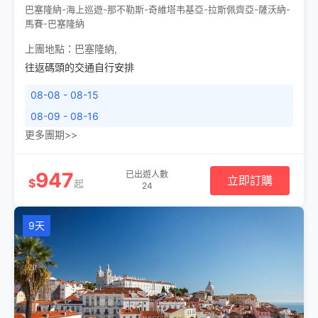
巴塞隆納-海上巡遊-那不勒斯-奇維塔韦基亞-拉斯佩齊亞-薩沃納-
馬賽-巴塞隆納
上團地點：
巴塞隆納
,
往返碼頭的交通自行安排
08-08 - 08-15
08-09 - 08-16
更多團期>>
947
已出遊人數
立即訂購
$
起
24
9天