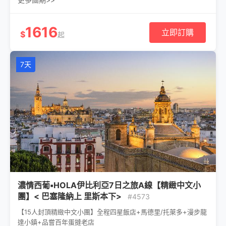
1616
立即訂購
$
起
7天
濃情西葡▪HOLA伊比利亞7日之旅A線【精緻中文小
團】< 巴塞隆納上 里斯本下>
#4573
【15人封頂精緻中文小團】全程四星飯店+馬德里/托萊多+漫步龍
達小鎮+品嘗百年蛋撻老店