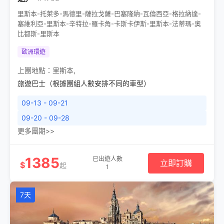
里斯本-托萊多-馬德里-薩拉戈薩-巴塞隆納-瓦倫西亞-格拉納達-
塞維利亞-里斯本-辛特拉-羅卡角-卡斯卡伊斯-里斯本-法蒂瑪-奧
比都斯-里斯本
歐洲環遊
上團地點：
里斯本
,
旅遊巴士（根據團組人數安排不同的車型）
09-13 - 09-21
09-20 - 09-28
更多團期>>
1385
已出遊人數
立即訂購
$
起
1
7天