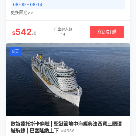
08-09 - 08-14
更多團期>>
542
已出遊人數
立即訂購
$
起
14
8天
歌詩達托斯卡納號 | 聖誕節地中海經典法西意三國環
遊航線 | 巴塞隆納上下
#4556