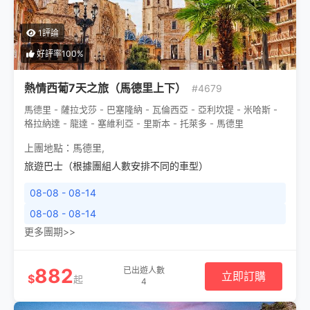
1評論
好評率100%
熱情西葡7天之旅（馬德里上下）
#4679
馬德里 - 薩拉戈莎 - 巴塞隆納 - 瓦倫西亞 - 亞利坎提 - 米哈斯 -
格拉納達 - 龍達 - 塞維利亞 - 里斯本 - 托萊多 - 馬德里
上團地點：
馬德里
,
旅遊巴士（根據團組人數安排不同的車型）
08-08 - 08-14
08-08 - 08-14
更多團期>>
882
已出遊人數
立即訂購
$
起
4