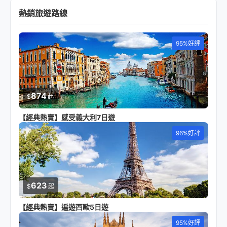
熱銷旅遊路線
95%好評
874
$
起
【經典熱賣】感受義大利7日遊
96%好評
623
$
起
【經典熱賣】遍遊西歐5日遊
95%好評