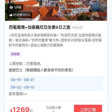
1評論
好評率100%
西葡風情+加泰羅尼亞全景9日之旅
#4541
<到天涯海角與大海來場親密約會> “吃貨的天堂”品嘗地道葡式蛋
撻，葡式海鮮+“世界的盡頭”羅卡角+里斯本28號復古電車·回到電
影中的舊時光+高迪之城魅力巴塞隆納
長線遊
上團地點：
巴塞隆納
,
旅遊巴士（根據團組人數安排不同的車型）
08-19 - 08-27
09-02 - 09-10
更多團期>>
1269
已出遊人數
立即訂購
$
起
4