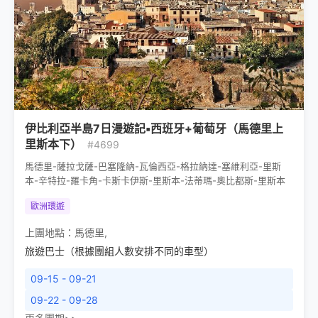
伊比利亞半島7日漫遊記▪西班牙+葡萄牙（馬德里上
里斯本下）
#4699
馬德里-薩拉戈薩-巴塞隆納-瓦倫西亞-格拉納達-塞維利亞-里斯
本-辛特拉-羅卡角-卡斯卡伊斯-里斯本-法蒂瑪-奧比都斯-里斯本
歐洲環遊
上團地點：
馬德里
,
旅遊巴士（根據團組人數安排不同的車型）
09-15 - 09-21
09-22 - 09-28