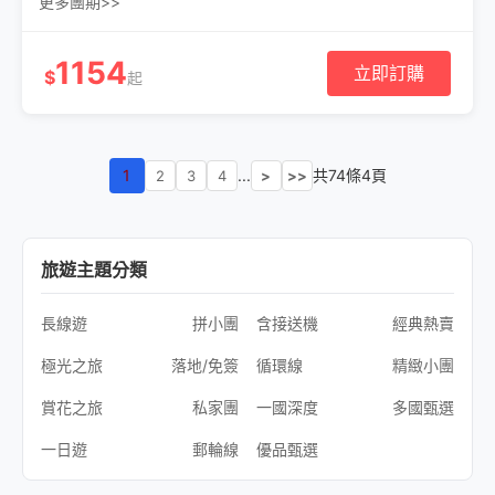
更多團期>>
1154
立即訂購
$
起
1
...
共74條4頁
2
3
4
>
>>
旅遊主題分類
長線遊
拼小團
含接送機
經典熱賣
極光之旅
落地/免簽
循環線
精緻小團
賞花之旅
私家團
一國深度
多國甄選
一日遊
郵輪線
優品甄選