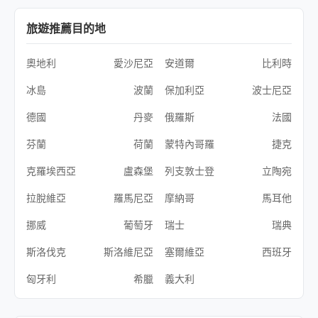
旅遊推薦目的地
奧地利
愛沙尼亞
安道爾
比利時
冰島
波蘭
保加利亞
波士尼亞
德國
丹麥
俄羅斯
法國
芬蘭
荷蘭
蒙特內哥羅
捷克
克羅埃西亞
盧森堡
列支敦士登
立陶宛
拉脫維亞
羅馬尼亞
摩納哥
馬耳他
挪威
葡萄牙
瑞士
瑞典
斯洛伐克
斯洛維尼亞
塞爾維亞
西班牙
匈牙利
希臘
義大利