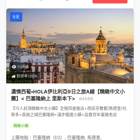
9天
15評論
好評率100%
濃情西葡▪HOLA伊比利亞9日之旅A線【精緻中文小
團】< 巴塞隆納上 里斯本下>
#4566
【15人封頂精緻中文小團】全程四星飯店+西班牙雙都|馬德里/托
萊多+高迪之城巴塞隆納+漫步龍達小鎮+品嘗百年蛋撻老店
精緻小團
上團地點：
巴塞隆納（D2）
,
巴塞隆納
,
馬德里
,