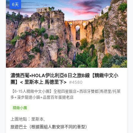
6天
濃情西葡▪HOLA伊比利亞6日之旅B線【精緻中文小
團】< 里斯本上 馬德里下>
#4580
【6-15人精緻中文小團】全程四星飯店+西班牙雙都|馬德里/托萊
多+漫步龍達小鎮+品嘗百年蛋撻老店
精緻小團
上團地點：
里斯本
,
旅遊巴士（根據團組人數安排不同的車型）