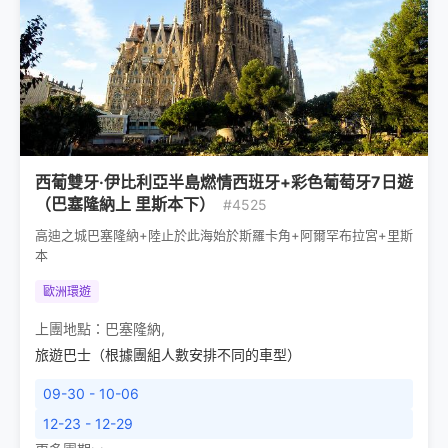
西葡雙牙·伊比利亞半島燃情西班牙+彩色葡萄牙7日遊
（巴塞隆納上 里斯本下）
#4525
高迪之城巴塞隆納+陸止於此海始於斯羅卡角+阿爾罕布拉宮+里斯
本
歐洲環遊
上團地點：
巴塞隆納
,
旅遊巴士（根據團組人數安排不同的車型）
09-30 - 10-06
12-23 - 12-29