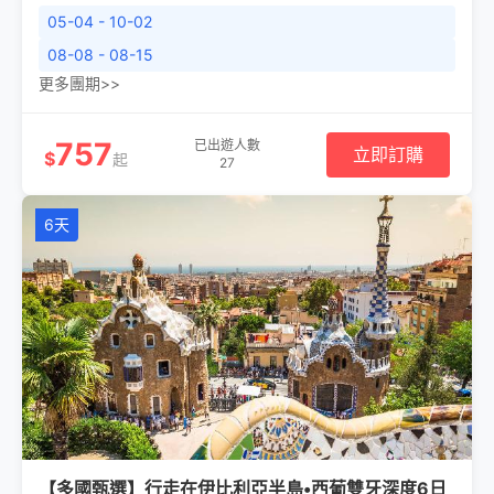
05-04 - 10-02
08-08 - 08-15
更多團期>>
757
已出遊人數
立即訂購
$
起
27
6天
【多國甄選】行走在伊比利亞半島•西葡雙牙深度6日