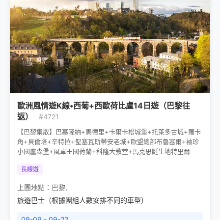
歐洲風情遊K線•西葡+西歐荷比盧14日遊（巴黎往
返）
#4721
【巴黎集散】巴塞隆納+馬德里+卡爾卡松城堡+托萊多古城+羅卡
角+貝倫塔+辛特拉+聖塞瓦斯蒂安老城+歐盟總部布魯塞爾+袖珍
小國盧森堡+風車王國荷蘭+科隆大教堂+馬克思誕生地特里爾
長線遊
上團地點：
巴黎
,
旅遊巴士（根據團組人數安排不同的車型）
09-09 - 09-22