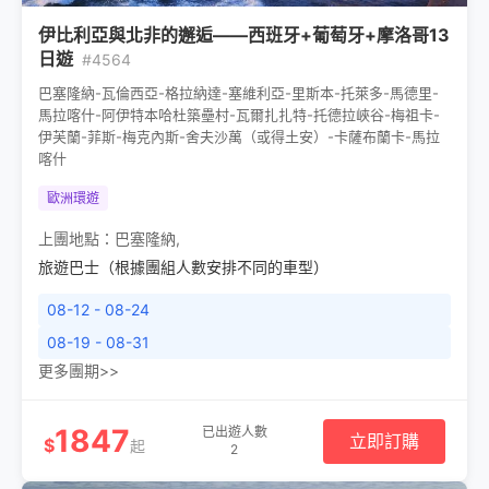
伊比利亞與北非的邂逅——西班牙+葡萄牙+摩洛哥13
日遊
#4564
巴塞隆納-瓦倫西亞-格拉納達-塞維利亞-里斯本-托萊多-馬德里-
馬拉喀什-阿伊特本哈杜築壘村-瓦爾扎扎特-托德拉峽谷-梅祖卡-
伊芙蘭-菲斯-梅克內斯-舍夫沙萬（或得土安）-卡薩布蘭卡-馬拉
喀什
歐洲環遊
上團地點：
巴塞隆納
,
旅遊巴士（根據團組人數安排不同的車型）
08-12 - 08-24
08-19 - 08-31
更多團期>>
1847
已出遊人數
立即訂購
$
起
2