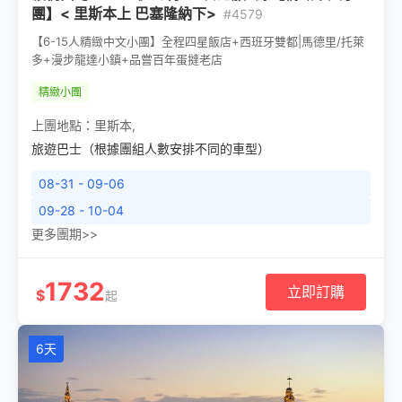
團】< 里斯本上 巴塞隆納下>
#4579
【6-15人精緻中文小團】全程四星飯店+西班牙雙都|馬德里/托萊
多+漫步龍達小鎮+品嘗百年蛋撻老店
精緻小團
上團地點：
里斯本
,
旅遊巴士（根據團組人數安排不同的車型）
08-31 - 09-06
09-28 - 10-04
更多團期>>
1732
立即訂購
$
起
6天