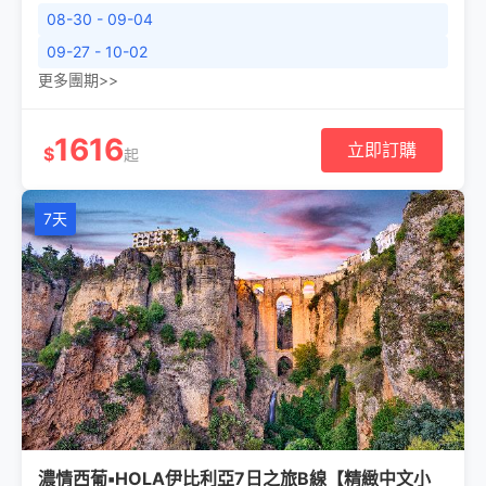
08-30 - 09-04
09-27 - 10-02
更多團期>>
1616
立即訂購
$
起
7天
濃情西葡▪HOLA伊比利亞7日之旅B線【精緻中文小