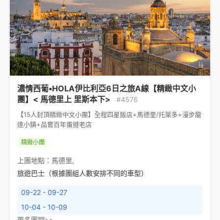
濃情西葡▪HOLA伊比利亞6日之旅A線【精緻中文小
團】< 馬德里上 里斯本下>
#4576
【15人封頂精緻中文小團】全程四星飯店+馬德里/托萊多+漫步龍
達小鎮+品嘗百年蛋撻老店
精緻小團
上團地點：
馬德里
,
旅遊巴士（根據團組人數安排不同的車型）
09-22 - 09-27
10-04 - 10-09
更多團期>>