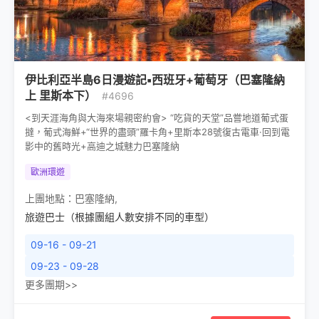
伊比利亞半島6日漫遊記▪西班牙+葡萄牙（巴塞隆納
上 里斯本下）
#4696
<到天涯海角與大海來場親密約會> “吃貨的天堂”品嘗地道葡式蛋
撻，葡式海鮮+“世界的盡頭”羅卡角+里斯本28號復古電車·回到電
影中的舊時光+高迪之城魅力巴塞隆納
歐洲環遊
上團地點：
巴塞隆納
,
旅遊巴士（根據團組人數安排不同的車型）
09-16 - 09-21
09-23 - 09-28
更多團期>>