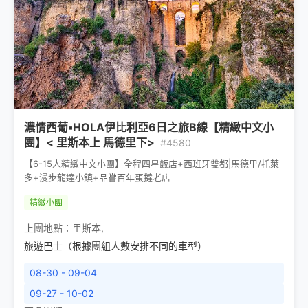
濃情西葡▪HOLA伊比利亞6日之旅B線【精緻中文小
團】< 里斯本上 馬德里下>
#4580
【6-15人精緻中文小團】全程四星飯店+西班牙雙都|馬德里/托萊
多+漫步龍達小鎮+品嘗百年蛋撻老店
精緻小團
上團地點：
里斯本
,
旅遊巴士（根據團組人數安排不同的車型）
08-30 - 09-04
09-27 - 10-02