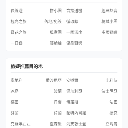
長線遊
拼小團
含接送機
經典熱賣
極光之旅
落地/免簽
循環線
精緻小團
賞花之旅
私家團
一國深度
多國甄選
一日遊
郵輪線
優品甄選
旅遊推薦目的地
奧地利
愛沙尼亞
安道爾
比利時
冰島
波蘭
保加利亞
波士尼亞
德國
丹麥
俄羅斯
法國
芬蘭
荷蘭
蒙特內哥羅
捷克
克羅埃西亞
盧森堡
列支敦士登
立陶宛