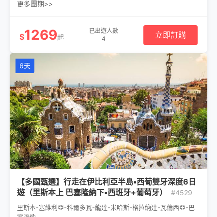
更多團期>>
1269
已出遊人數
立即訂購
$
起
4
6天
【多國甄選】行走在伊比利亞半島•西葡雙牙深度6日
遊（里斯本上 巴塞隆納下•西班牙+葡萄牙）
#4529
里斯本-塞維利亞-科爾多瓦-龍達-米哈斯-格拉納達-瓦倫西亞-巴