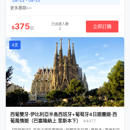
08-23 - 08-25
更多團期>>
375
已出遊人數
立即訂購
$
起
2
4天
西葡雙牙·伊比利亞半島西班牙+葡萄牙4日跟團遊·西
葡風情遊（巴塞隆納上 里斯本下）
#4477
【四星飯店】高迪之城巴塞隆納+阿爾罕布拉宮+里斯本+塞維利亞