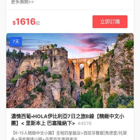
更多團期>>
1616
立即訂購
$
起
7天
濃情西葡▪HOLA伊比利亞7日之旅B線【精緻中文小
團】< 里斯本上 巴塞隆納下>
#4579
【6-15人精緻中文小團】全程四星飯店+西班牙雙都|馬德里/托萊
多+漫步龍達小鎮+品嘗百年蛋撻老店