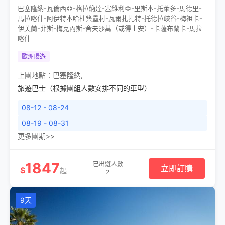
巴塞隆納-瓦倫西亞-格拉納達-塞維利亞-里斯本-托萊多-馬德里-
馬拉喀什-阿伊特本哈杜築壘村-瓦爾扎扎特-托德拉峽谷-梅祖卡-
伊芙蘭-菲斯-梅克內斯-舍夫沙萬（或得土安）-卡薩布蘭卡-馬拉
喀什
歐洲環遊
上團地點：
巴塞隆納
,
旅遊巴士（根據團組人數安排不同的車型）
08-12 - 08-24
08-19 - 08-31
更多團期>>
1847
已出遊人數
立即訂購
$
起
2
9天