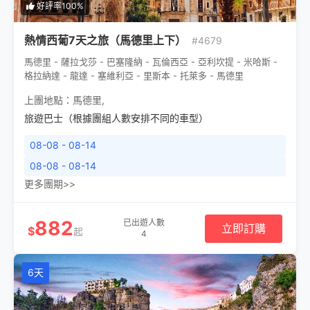
好評率100%
熱情西葡7天之旅（馬德里上下）
#4679
馬德里 - 薩拉戈莎 - 巴塞隆納 - 瓦倫西亞 - 亞利坎提 - 米哈斯 -
格拉納達 - 龍達 - 塞維利亞 - 里斯本 - 托萊多 - 馬德里
上團地點：
馬德里
,
旅遊巴士（根據團組人數安排不同的車型）
08-08 - 08-14
08-08 - 08-14
更多團期>>
882
已出遊人數
立即訂購
$
起
4
6天