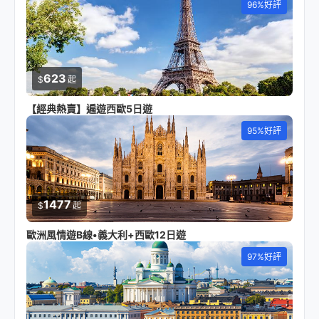
96%好評
623
$
起
【經典熱賣】遍遊西歐5日遊
95%好評
1477
$
起
歐洲風情遊B線•義大利+西歐12日遊
97%好評