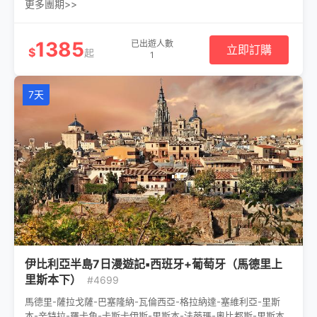
更多團期>>
1385
已出遊人數
立即訂購
$
起
1
7天
伊比利亞半島7日漫遊記▪西班牙+葡萄牙（馬德里上
里斯本下）
#4699
馬德里-薩拉戈薩-巴塞隆納-瓦倫西亞-格拉納達-塞維利亞-里斯
本-辛特拉-羅卡角-卡斯卡伊斯-里斯本-法蒂瑪-奧比都斯-里斯本