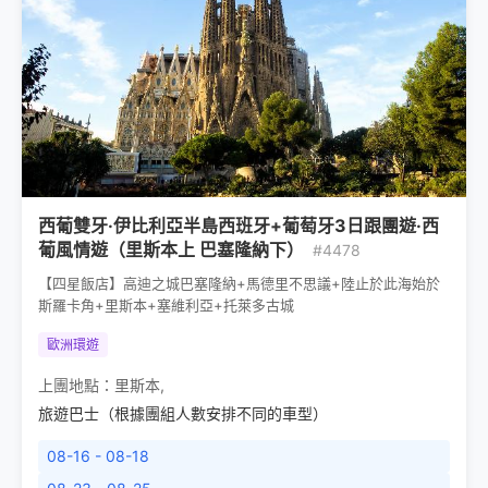
西葡雙牙·伊比利亞半島西班牙+葡萄牙3日跟團遊·西
葡風情遊（里斯本上 巴塞隆納下）
#4478
【四星飯店】高迪之城巴塞隆納+馬德里不思議+陸止於此海始於
斯羅卡角+里斯本+塞維利亞+托萊多古城
歐洲環遊
上團地點：
里斯本
,
旅遊巴士（根據團組人數安排不同的車型）
08-16 - 08-18