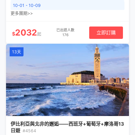
10-01 - 10-09
更多團期>>
2032
已出遊人數
立即訂購
$
起
176
13天
伊比利亞與北非的邂逅——西班牙+葡萄牙+摩洛哥13
日遊
#4564