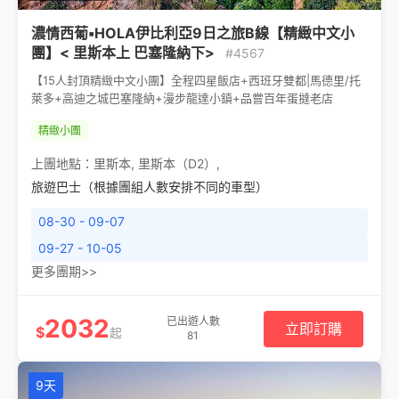
濃情西葡▪HOLA伊比利亞9日之旅B線【精緻中文小
團】< 里斯本上 巴塞隆納下>
#4567
【15人封頂精緻中文小團】全程四星飯店+西班牙雙都|馬德里/托
萊多+高迪之城巴塞隆納+漫步龍達小鎮+品嘗百年蛋撻老店
精緻小團
上團地點：
里斯本
,
里斯本（D2）
,
旅遊巴士（根據團組人數安排不同的車型）
08-30 - 09-07
09-27 - 10-05
更多團期>>
2032
已出遊人數
立即訂購
$
起
81
9天