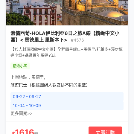
濃情西葡▪HOLA伊比利亞6日之旅A線【精緻中文小
團】< 馬德里上 里斯本下>
#4576
【15人封頂精緻中文小團】全程四星飯店+馬德里/托萊多+漫步龍
達小鎮+品嘗百年蛋撻老店
精緻小團
上團地點：
馬德里
,
旅遊巴士（根據團組人數安排不同的車型）
09-22 - 09-27
10-04 - 10-09
更多團期>>
1616
立即訂購
$
起