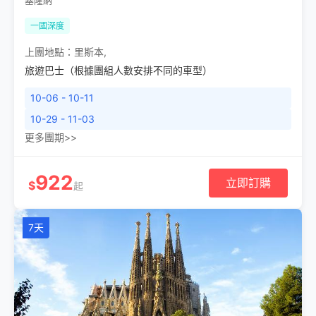
塞隆納
一國深度
上團地點：
里斯本
,
旅遊巴士（根據團組人數安排不同的車型）
10-06 - 10-11
10-29 - 11-03
更多團期>>
922
立即訂購
$
起
7天