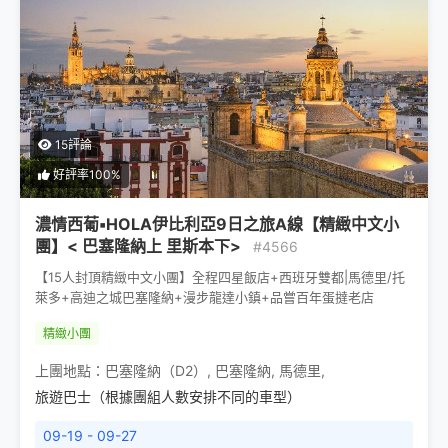
15評論
好評率100%
濃情西葡▪HOLA伊比利亞9日之旅A線【精緻中文小
團】< 巴塞隆納上 里斯本下>
#4566
【15人封頂精緻中文小團】全程四星飯店+西班牙雙都|馬德里/托
萊多+高迪之城巴塞隆納+漫步龍達小鎮+品嘗百年蛋撻老店
精緻小團
上團地點：
巴塞隆納（D2）
,
巴塞隆納
,
馬德里
,
旅遊巴士（根據團組人數安排不同的車型）
09-19 - 09-27