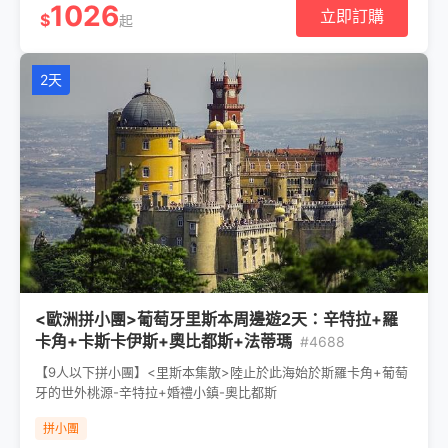
1026
立即訂購
$
起
2天
<歐洲拼小團>葡萄牙里斯本周邊遊2天：辛特拉+羅
卡角+卡斯卡伊斯+奧比都斯+法蒂瑪
#4688
【9人以下拼小團】<里斯本集散>陸止於此海始於斯羅卡角+葡萄
牙的世外桃源-辛特拉+婚禮小鎮-奧比都斯
拼小團