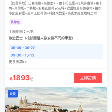
【巴黎集散】巴塞隆納+馬德里+卡爾卡松城堡+托萊多古城+羅卡
角+貝倫塔+辛特拉+聖塞瓦斯蒂安老城+歐盟總部布魯塞爾+袖珍
小國盧森堡+風車王國荷蘭+科隆大教堂+馬克思誕生地特里爾
長線遊
上團地點：
巴黎
,
旅遊巴士（根據團組人數安排不同的車型）
09-09 - 09-22
09-30 - 10-13
更多團期>>
1893
立即訂購
$
起
9天