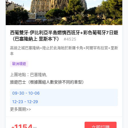
西葡雙牙·伊比利亞半島燃情西班牙+彩色葡萄牙7日遊
（巴塞隆納上 里斯本下）
#4525
高迪之城巴塞隆納+陸止於此海始於斯羅卡角+阿爾罕布拉宮+里斯
本
歐洲環遊
上團地點：
巴塞隆納
,
旅遊巴士（根據團組人數安排不同的車型）
09-30 - 10-06
12-23 - 12-29
更多團期>>
1154
立即訂購