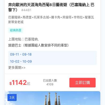
奔向歐洲的天涯海角西葡8日藝術遊（巴塞隆納上 巴
黎下）
#4481
巴塞隆納+馬德里+托萊多古城+羅卡角+貝倫塔+辛特拉+聖塞瓦
斯蒂安老城
經典熱賣
上團地點：
巴塞隆納
,
旅遊巴士（根據團組人數安排不同的車型）
09-11 - 09-18
10-02 - 10-09
更多團期>>
1142
已出遊人數
立即訂購
$
起
4109
3天