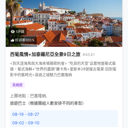
1評論
好評率100%
西葡風情+加泰羅尼亞全景9日之旅
#4541
<到天涯海角與大海來場親密約會> “吃貨的天堂”品嘗地道葡式蛋
撻，葡式海鮮+“世界的盡頭”羅卡角+里斯本28號復古電車·回到電
影中的舊時光+高迪之城魅力巴塞隆納
長線遊
上團地點：
巴塞隆納
,
旅遊巴士（根據團組人數安排不同的車型）
08-19 - 08-27
09-02 - 09-10