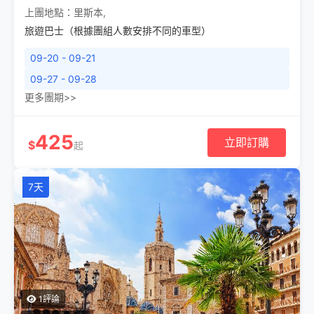
上團地點：
里斯本
,
旅遊巴士（根據團組人數安排不同的車型）
09-20 - 09-21
09-27 - 09-28
更多團期>>
425
立即訂購
$
起
7天
1評論