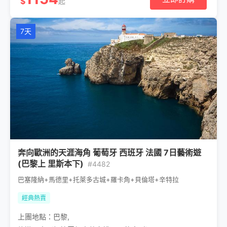
$
起
7天
奔向歐洲的天涯海角 葡萄牙 西班牙 法國 7日藝術遊
(巴黎上 里斯本下)
#4482
巴塞隆納+馬德里+托萊多古城+羅卡角+貝倫塔+辛特拉
經典熱賣
上團地點：
巴黎
,