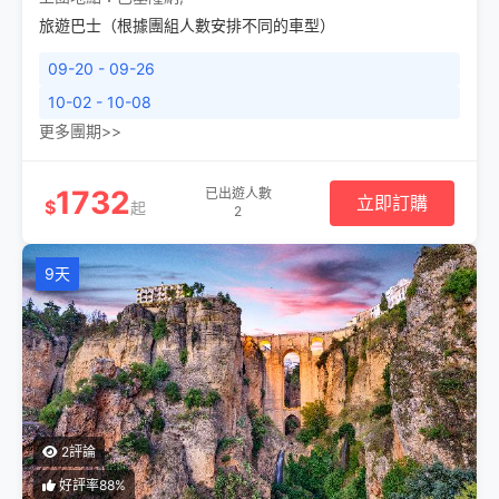
旅遊巴士（根據團組人數安排不同的車型）
09-20 - 09-26
10-02 - 10-08
更多團期>>
1732
已出遊人數
立即訂購
$
起
2
9天
2評論
好評率88%