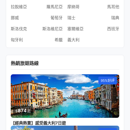
拉脫維亞
羅馬尼亞
摩納哥
馬耳他
挪威
葡萄牙
瑞士
瑞典
斯洛伐克
斯洛維尼亞
塞爾維亞
西班牙
匈牙利
希臘
義大利
熱銷旅遊路線
95%好評
874
$
起
【經典熱賣】感受義大利7日遊