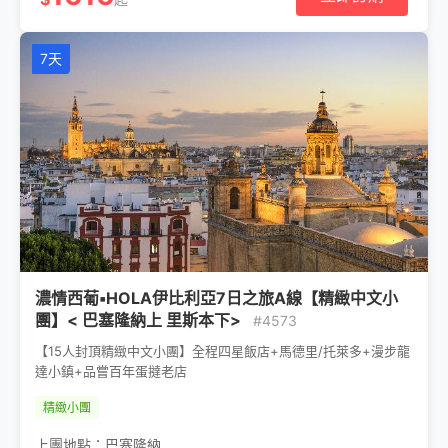
7天
濃情西葡▪HOLA伊比利亞7日之旅A線【精緻中文小
團】< 巴塞隆納上 里斯本下>
#4573
【15人封頂精緻中文小團】全程四星飯店+馬德里/托萊多+漫步龍
達小鎮+品嘗百年蛋撻老店
精緻小團
上團地點：
巴塞隆納
,