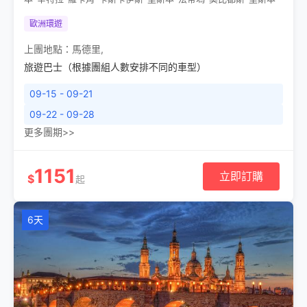
歐洲環遊
上團地點：
馬德里
,
旅遊巴士（根據團組人數安排不同的車型）
09-15 - 09-21
09-22 - 09-28
更多團期>>
1151
立即訂購
$
起
6天