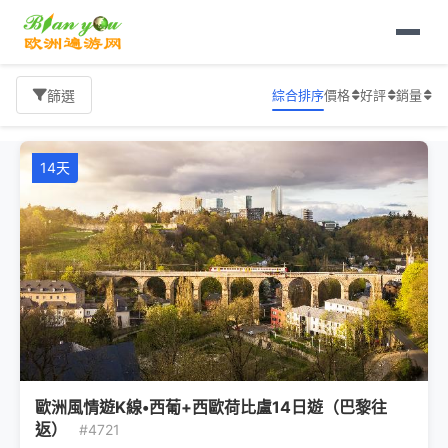
首頁
歐洲旅遊
葡萄牙
旅遊報價
綜合排序
價格
好評
銷量
篩選
14天
歐洲風情遊K線•西葡+西歐荷比盧14日遊（巴黎往
返）
#4721