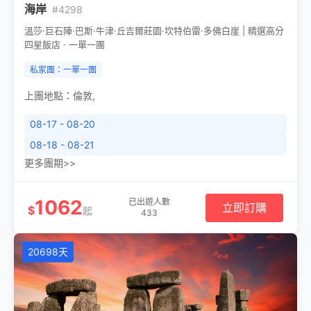
海岸
#4298
溫莎·巨石陣·巴斯·牛津·丘吉爾莊園·坎特伯雷·多佛白崖 | 精選高分
四星飯店 · 一單一團
私家團：一單一團
上團地點：
倫敦
,
08-17 - 08-20
08-18 - 08-21
更多團期>>
1062
已出遊人數
立即訂購
$
起
433
20698天