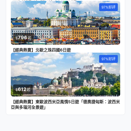
97%好評
796
$
起
【經典熱賣】北歐之珠四國6日遊
97%好評
612
$
起
【經典熱賣】東歐波西米亞風情5日遊「德奧捷匈斯：波西米
亞與多瑙河全景遊」