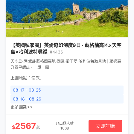
【英國私家團】英倫奇幻深度9日 · 蘇格蘭高地×天空
島×哈利波特尋蹤
#4436
天空島·尼斯湖·蘇格蘭高地·湖區·愛丁堡·哈利波特取景地 | 精選高
分四星飯店 · 一單一團
上團地點：
倫敦
,
08-17 - 08-25
08-18 - 08-26
更多團期>>
2567
已出遊人數
立即訂購
$
起
1068