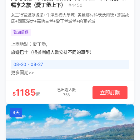
暢享之旅（愛丁堡上下）
#4450
女王行宮溫莎城堡+牛津劍橋大學城+美麗鄉村科茨沃爾德+莎翁故
居+湖區漫步+高地古堡+愛丁堡城堡+約克老城
歐洲環遊
上團地點：
愛丁堡
,
旅遊巴士（根據團組人數安排不同的車型）
08-20 - 08-27
更多團期>>
1185
已出遊人數
立即訂購
$
起
756
9天