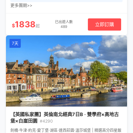
更多團期>>
1838
已出遊人數
立即訂購
$
起
489
7天
【英國私家團】英倫南北經典7日B · 雙學府×高地古
堡×白崖田園
#4290
劍橋·牛津·約克·愛丁堡·湖區·達西莊園·溫莎城堡 | 精選高分四星飯