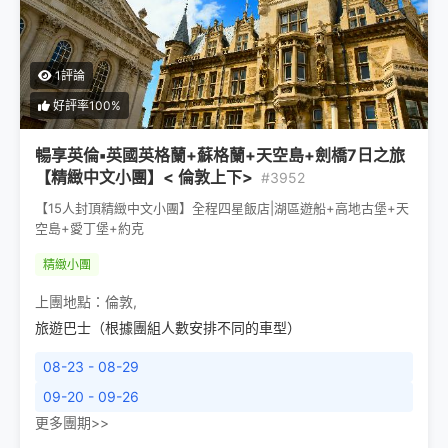
1評論
好評率100%
暢享英倫▪英國英格蘭+蘇格蘭+天空島+劍橋7日之旅
【精緻中文小團】< 倫敦上下>
#3952
【15人封頂精緻中文小團】全程四星飯店|湖區遊船+高地古堡+天
空島+愛丁堡+約克
精緻小團
上團地點：
倫敦
,
旅遊巴士（根據團組人數安排不同的車型）
08-23 - 08-29
09-20 - 09-26
更多團期>>