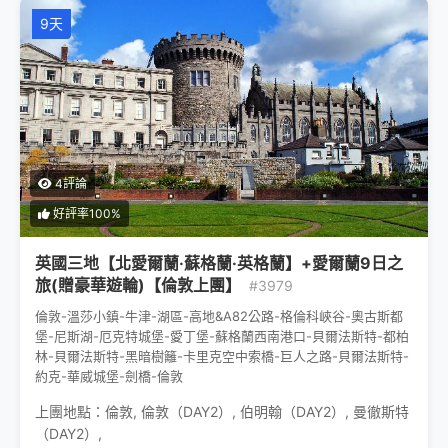
9天
4評論
好評率100%
英國三地【北愛爾蘭·蘇格蘭·英格蘭】+愛爾蘭9日之
旅(贈豪華遊輪)【倫敦上團】
#3979
倫敦-溫莎小鎮-牛津-湖區-高地&A82公路-格倫科峽谷-奧古斯都
堡-尼斯湖-厄克特城堡-愛丁堡-蘇格蘭西南港口-貝爾法斯特-都柏
林-貝爾法斯特-黑暗樹籬-卡里克空中索橋-巨人之路-貝爾法斯特-
約克-華威城堡-劍橋-倫敦
上團地點：
倫敦
,
倫敦（DAY2）
,
伯明翰（DAY2）
,
曼徹斯特
（DAY2）
,