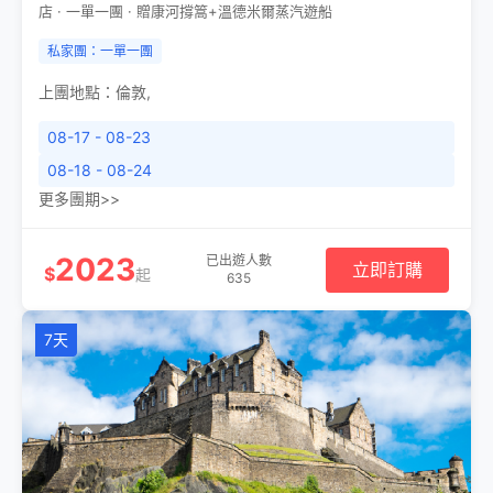
店 · 一單一團 · 贈康河撐篙+溫德米爾蒸汽遊船
私家團：一單一團
上團地點：
倫敦
,
08-17 - 08-23
08-18 - 08-24
更多團期>>
2023
已出遊人數
立即訂購
$
起
635
7天