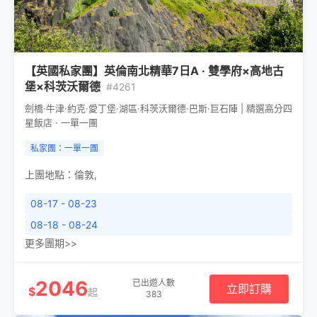
【英國私家團】英倫南北精華7日A · 雙學府×高地古
堡×科茨沃爾德
#4261
劍橋·牛津·約克·愛丁堡·湖區·科茨沃爾德·巴斯·巨石陣 | 精選高分四
星飯店 · 一單一團
私家團：一單一團
上團地點：
倫敦
,
08-17 - 08-23
08-18 - 08-24
更多團期>>
2046
已出遊人數
立即訂購
$
起
383