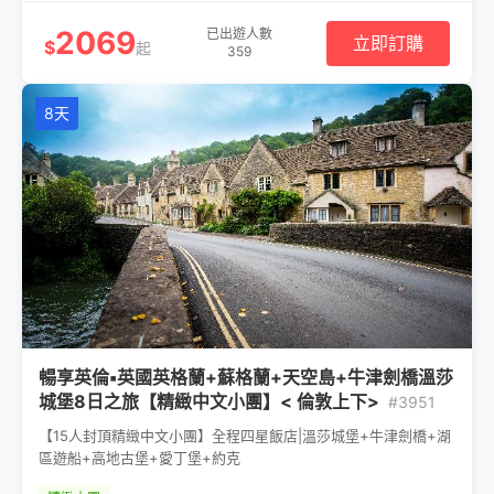
2069
已出遊人數
立即訂購
$
起
359
8天
暢享英倫▪英國英格蘭+蘇格蘭+天空島+牛津劍橋溫莎
城堡8日之旅【精緻中文小團】< 倫敦上下>
#3951
【15人封頂精緻中文小團】全程四星飯店|溫莎城堡+牛津劍橋+湖
區遊船+高地古堡+愛丁堡+約克