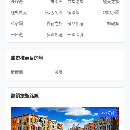
長線遊
拼小團
含接送機
極光之旅
經典熱賣
落地/免簽
循環線
精緻小團
私家團
賞花之旅
優品甄選
郵輪線
一日遊
多國甄選
一國深度
旅遊推薦目的地
愛爾蘭
英國
熱銷旅遊路線
95%好評