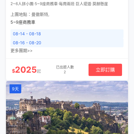
2~6人拼小團·5~9座商務車·每周兩班·巨人堤道·莫赫懸崖
上團地點：
曼徹斯特
,
5~9座商務車
08-14 - 08-18
08-16 - 08-20
更多團期>>
2025
已出遊人數
立即訂購
$
起
2
9天