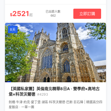
2521
已出遊人數
立即訂購
$
起
662
8天
【英國私家團】英倫南北精華8日A · 雙學府×高地古
堡×科茨沃爾德
#4293
劍橋·牛津·約克·愛丁堡·湖區·科茨沃爾德·巴斯·巨石陣 | 精選高分四
星飯店 · 一單一團