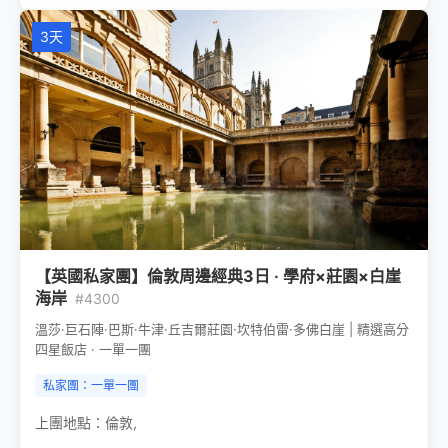
3天
【英國私家團】倫敦周邊經典3日 · 學府×莊園×白崖
海岸
#4300
溫莎·巨石陣·巴斯·牛津·丘吉爾莊園·坎特伯雷·多佛白崖 | 精選高分
四星飯店 · 一單一團
私家團：一單一團
上團地點：
倫敦
,