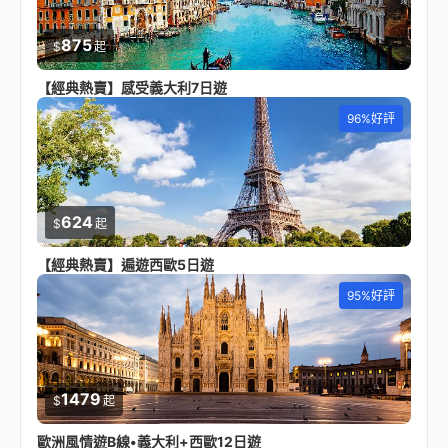
875
$
起
【經典熱賣】感受義大利7日遊
96%好評
624
$
起
【經典熱賣】遍遊西歐5日遊
95%好評
1479
$
起
歐洲風情遊B線•義大利+西歐12日遊