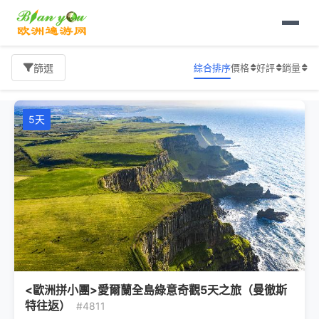
首頁
英愛旅遊
1000以上
旅遊報價
綜合排序
價格
好評
銷量
篩選
5天
<歐洲拼小團>愛爾蘭全島綠意奇觀5天之旅（曼徹斯
特往返）
#4811