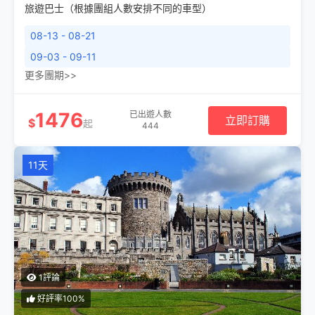
旅遊巴士（根據團組人數安排不同的車型）
08-13 - 08-21
09-03 - 09-11
更多團期>>
1476
已出遊人數
立即訂購
$
起
444
11天
1評論
好評率100%