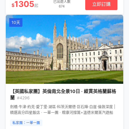
1305
已出遊人數
立即訂購
$
起
674
10天
【英國私家團】英倫南北全景10日 · 縱貫英格蘭蘇格
蘭
#4296
劍橋·牛津·約克·愛丁堡·湖區·科茨沃爾德·巨石陣·白崖·倫敦深度 |
精選高分四星飯店 · 一單一團 · 贈康河撐篙+溫德米爾蒸汽遊船
私家團：一單一團