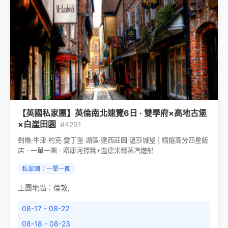
【英國私家團】英倫南北速覽6日 · 雙學府×高地古堡
×白崖田園
#4291
劍橋·牛津·約克·愛丁堡·湖區·達西莊園·溫莎城堡 | 精選高分四星飯
店 · 一單一團 · 贈康河撐篙+溫德米爾蒸汽遊船
私家團：一單一團
上團地點：
倫敦
,
08-17 - 08-22
08-18 - 08-23