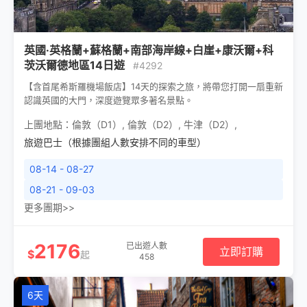
英國·英格蘭+蘇格蘭+南部海岸線+白崖+康沃爾+科
茨沃爾德地區14日遊
#4292
【含首尾希斯羅機場飯店】14天的探索之旅，將帶您打開一扇重新
認識英國的大門，深度遊覽眾多著名景點。
上團地點：
倫敦（D1）
,
倫敦（D2）
,
牛津（D2）
,
旅遊巴士（根據團組人數安排不同的車型）
08-14 - 08-27
08-21 - 09-03
更多團期>>
2176
已出遊人數
立即訂購
$
起
458
6天