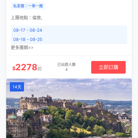
私家團：一單一團
上團地點：
倫敦
,
08-17 - 08-24
08-18 - 08-25
更多團期>>
2278
已出遊人數
立即訂購
$
起
4
14天