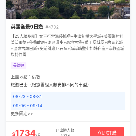
英國全景9日遊
#4702
【25人精品團】女王行宮溫莎城堡+牛津劍橋大學城+美麗鄉村科
茨沃爾德+莎翁故居+湖區漫步+高地古堡+愛丁堡城堡+約克老城
+溫泉古韻巴斯+史前謎蹤巨石陣+海岸峭壁七姐妹白崖+宗教聖城
坎特伯雷
長線遊
上團地點：
倫敦
,
旅遊巴士（根據團組人數安排不同的車型）
08-23 - 08-31
09-06 - 09-14
更多團期>>
1734
已出遊人數
立即訂購
$
起
1039