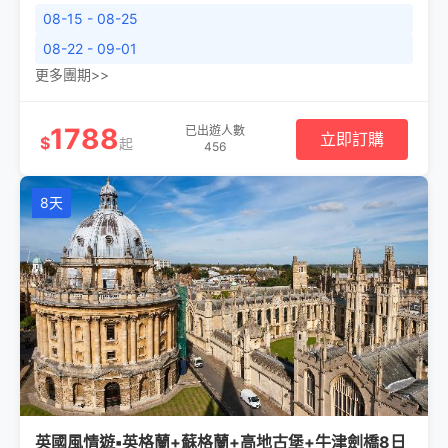
08-15 - 08-25
08-22 - 09-01
更多團期>>
1788
已出遊人數
立即訂購
$
起
456
8天
英國風情遊▪英格蘭+蘇格蘭+高地古堡+牛津劍橋8日