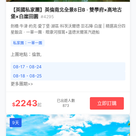
【英國私家團】英倫南北全景8日B · 雙學府×高地古
堡×白崖田園
#4295
劍橋·牛津·約克·愛丁堡·湖區·科茨沃爾德·巨石陣·白崖 | 精選高分四
星飯店 · 一單一團 · 贈康河撐篙+溫德米爾蒸汽遊船
私家團：一單一團
上團地點：
倫敦
,
08-17 - 08-24
08-18 - 08-25
更多團期>>
2243
已出遊人數
立即訂購
$
起
873
9天