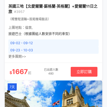
英國三地【北愛爾蘭·蘇格蘭·英格蘭】+愛爾蘭11日之
旅
#3957
（贈雙程渡輪+首尾機場飯店）
上團地點：
倫敦
,
旅遊巴士（根據團組人數安排不同的車型）
09-02 - 09-12
09-23 - 10-03
更多團期>>
1667
已出遊人數
立即訂購
$
起
480
7天