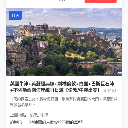
11天
英國牛津+英蘇經典線+劍橋倫敦+白崖+巴斯巨石陣
+不列顛西南海岸線11日遊【倫敦/牛津出發】
#4451
11天的探索之旅，將帶您打開一扇重新認識英國的大門，深度遊覽
眾多著名景點。
上團地點：
倫敦
,
牛津
,
旅遊巴士（根據團組人數安排不同的車型）