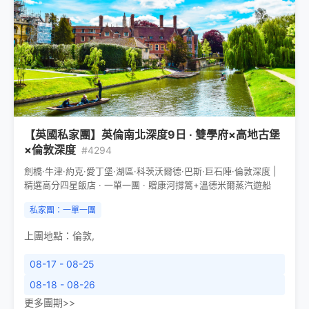
【英國私家團】英倫南北深度9日 · 雙學府×高地古堡
×倫敦深度
#4294
劍橋·牛津·約克·愛丁堡·湖區·科茨沃爾德·巴斯·巨石陣·倫敦深度 |
精選高分四星飯店 · 一單一團 · 贈康河撐篙+溫德米爾蒸汽遊船
私家團：一單一團
上團地點：
倫敦
,
08-17 - 08-25
08-18 - 08-26
更多團期>>