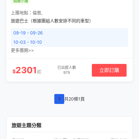
精緻小團
上團地點：
倫敦
,
旅遊巴士（根據團組人數安排不同的車型）
09-19 - 09-26
10-03 - 10-10
更多團期>>
2301
已出遊人數
立即訂購
$
起
979
1
共20條1頁
旅遊主題分類