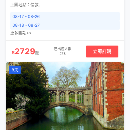
上團地點：
倫敦
,
08-17 - 08-26
08-18 - 08-27
更多團期>>
2729
已出遊人數
立即訂購
$
起
278
8天