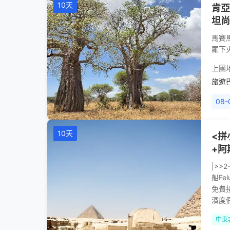
10天
肯亞
坦尚
馬賽
羅下
上團
旅遊
08-
10天
<拼
+阿
|>>
船Fe
免費
濱度
中東