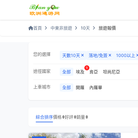
首頁
中東非旅遊
10天
旅遊報價
您的選擇
天數
10天
落地/免簽
1000以上
途徑國家
全部
埃及
肯亞
坦尚尼亞
上車城市
全部
開羅
內羅畢
綜合排序
價格
好評
銷量