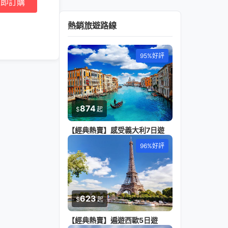
立即訂購
熱銷旅遊路線
95%好評
874
$
起
【經典熱賣】感受義大利7日遊
96%好評
623
$
起
【經典熱賣】遍遊西歐5日遊