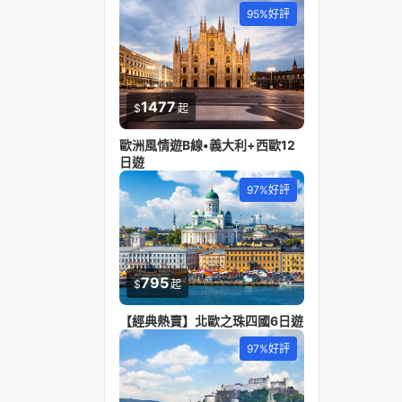
95%好評
1477
$
起
歐洲風情遊B線•義大利+西歐12
日遊
97%好評
795
$
起
【經典熱賣】北歐之珠四國6日遊
97%好評