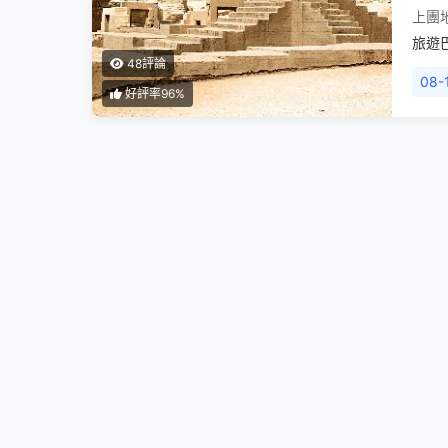
上團
旅遊
48評論
08-
好評率96%