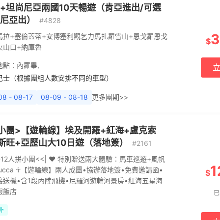
+坦尚尼亞兩國10天暢遊（肯亞進出/可選
尼亞出）
#4828
3
馬拉+塞倫蓋蒂+安博塞利觀乞力馬扎羅雪山+恩戈羅恩戈
$
火山口+納庫魯
地點：
內羅畢
,
巴士（根據團組人數安排不同的車型）
08 - 08-17
08-09 - 08-18
更多團期>>
小團>【遊輪線】埃及開羅+紅海+盧克索
斯旺+亞歷山大10日遊（落地簽）
#2161
2-12人拼小團<<| ♥ 特別贈送兩大體驗：馬車巡遊+風帆
1
lucca ☥【遊輪線】兩人成團•協辦落地簽•免費邀請函•
$
接送機•含1段內陸飛機•尼羅河遊輪河景房•紅海五星海
假飯店
已
非