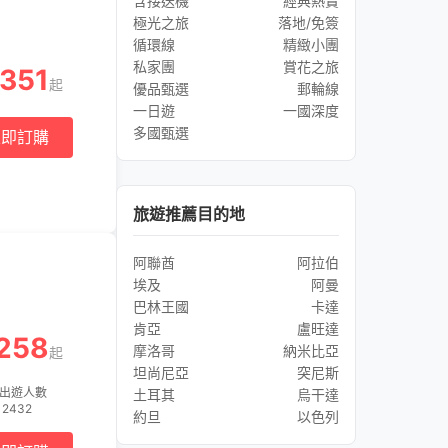
含接送機
經典熱賣
極光之旅
落地/免簽
循環線
精緻小團
私家團
賞花之旅
351
起
優品甄選
郵輪線
一日遊
一國深度
多國甄選
立即訂購
旅遊推薦目的地
阿聯酋
阿拉伯
埃及
阿曼
巴林王國
卡達
肯亞
盧旺達
258
摩洛哥
納米比亞
起
坦尚尼亞
突尼斯
出遊人數
土耳其
烏干達
2432
約旦
以色列