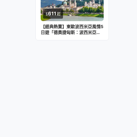
611
$
起
【經典熱賣】東歐波西米亞風情5
日遊「德奧捷匈斯：波西米亞與
多瑙河全景遊」