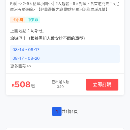
F線|>>2-9人精緻小團<<| 2人起發，9人封頂，含首道門票！<尼
羅河五星遊輪> 【經典遊輪之旅 體驗尼羅河沿岸異域風情】
拼小團
中東非
上團地點：
阿斯旺
,
旅遊巴士（根據團組人數安排不同的車型）
08-14 - 08-17
08-17 - 08-20
更多團期>>
508
已出遊人數
立即訂購
$
起
340
1
共1條1頁