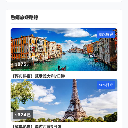
熱銷旅遊路線
95%好評
875
$
起
【經典熱賣】感受義大利7日遊
96%好評
624
$
起
【經典熱賣】遍遊西歐5日遊