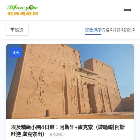
首頁
中東非旅遊
埃及旅遊
阿斯旺
旅遊報價
綜合排序
價格
好評
銷量
篩選
4天
埃及精緻小團4日遊：阿斯旺+盧克索（遊輪線|阿斯
旺進 盧克索出）
#4395