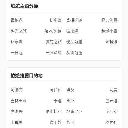
旅遊主題分類
長線遊
拼小團
含接送機
經典熱賣
極光之旅
落地/免簽
循環線
精緻小團
私家團
賞花之旅
優品甄選
郵輪線
一日遊
一國深度
多國甄選
旅遊推薦目的地
阿聯酋
阿拉伯
埃及
阿曼
巴林王國
卡達
肯亞
盧旺達
摩洛哥
納米比亞
坦尚尼亞
突尼斯
土耳其
烏干達
約旦
以色列