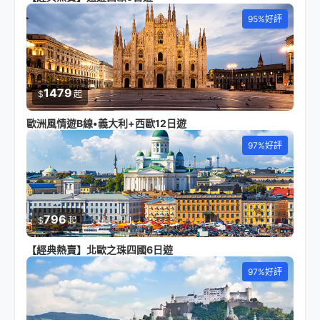
95%好評
1479
$
起
歐洲風情遊B線•義大利+西歐12日遊
97%好評
796
$
起
【經典熱賣】北歐之珠四國6日遊
97%好評