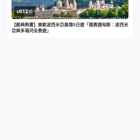
612
$
起
【經典熱賣】東歐波西米亞風情5日遊「德奧捷匈斯：波西米
亞與多瑙河全景遊」