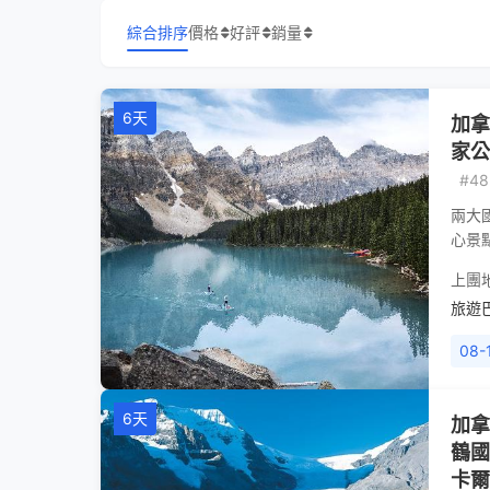
綜合排序
價格
好評
銷量
6天
加拿
家公
#48
兩大
心景
上團
旅遊
08-
6天
加拿
鶴國
卡爾