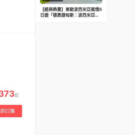
【經典熱賣】東歐波西米亞風情5
日遊「德奧捷匈斯：波西米亞與
多瑙河全景遊」
373
起
立即訂購