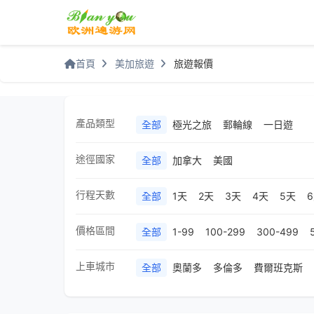
首頁
美加旅遊
旅遊報價
產品類型
全部
極光之旅
郵輪線
一日遊
途徑國家
全部
加拿大
美國
行程天數
全部
1天
2天
3天
4天
5天
價格區間
全部
1-99
100-299
300-499
上車城市
全部
奧蘭多
多倫多
費爾班克斯