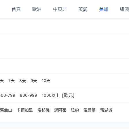
首頁
歐洲
中東非
英愛
美加
紐澳
6天
7天
8天
9天
10天
[歐元]
500-799
800-999
1000以上
舊金山
卡爾加里
洛杉磯
邁阿密
紐約
溫哥華
鹽湖城