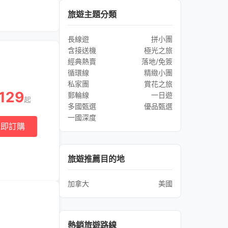
旅遊主題分類
長線遊
拼小團
含接送機
極光之旅
經典熱賣
落地/免簽
循環線
精緻小團
私家團
賞花之旅
129
郵輪線
一日遊
起
多國甄選
優品甄選
一國深度
立即訂購
旅遊推薦目的地
加拿大
美國
熱銷旅遊路線