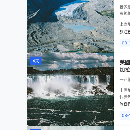
獨家
參觀
上團
旅遊
08-
4天
美國
加拉
一路
上團
代廣
旅遊
08-