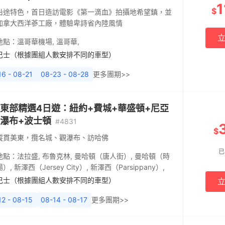
1
$
沿途特色，首日造訪電影《第一滴血》拍攝地希望鎮，並
加拿大西洋蔘工廠，體驗卑詩省內陸風情
地點：
溫哥華機場
,
溫哥華
,
巴士（根據團組人數安排不同的車型）
16 - 08-21
08-23 - 08-28
更多團期>>
東部精選4日遊：紐約+費城+華盛頓+尼亞
瀑布+波士頓
#4831
$
縱貫美東，攬名城、觀瀑布、訪哈佛
已
地點：
法拉盛
,
布魯克林
,
曼哈頓（唐人街）
,
曼哈頓（時
場）
,
新澤西（Jersey City）
,
新澤西（Parsippany）
,
巴士（根據團組人數安排不同的車型）
12 - 08-15
08-14 - 08-17
更多團期>>