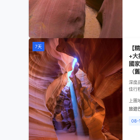
7天
【精
+大
國家
（舊
深度
佳行
上團
旅遊
08-