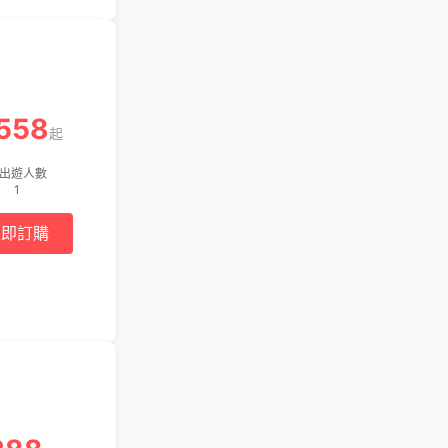
558
起
出遊人數
1
立即訂購