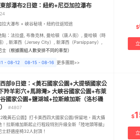
東部瀑布2日遊：紐約+尼亞加拉瀑布
24
加拉大瀑布 + 峽谷秘境・紐約往返短途
$
地點：
法拉盛
,
布魯克林
,
曼哈頓（唐人街）
,
曼哈頓（時
場）
,
新澤西（Jersey City）
,
新澤西（Parsippany）
,
巴士（根據團組人數安排不同的車型）
1 - 08-12
08-15 - 08-16
更多團期>>
西部9日遊：<黃石國家公園+大提頓國家公
下羚羊彩穴+馬蹄灣> 大峽谷國家公園+布萊
谷國家公園+鹽湖城+拉斯維加斯（洛杉磯
）
#4807
1
$
天2晚黃石公園】打卡美西四大國家公園/保留地，兩大攝
地！拉斯維加斯起止行程段特別升級全新「陸地頭等艙」
巴士舒適座椅32人封頂！