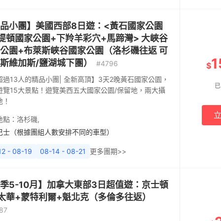
品小團】美國西部8日遊：<黃石國家公園
提頓國家公園+下羚羊彩穴+馬蹄灣> 大峽谷
公園+布萊斯峽谷國家公園（洛杉磯往返 可
1
斯維加斯/鹽湖城下團）
#4796
$
超過13人的精品小團| 全新高頂】3天2晚黃石國家公園，
已
遊覽15大景點！遊覽美西五大國家公園/保留地，兩大攝
地！
地點：
洛杉磯
,
巴士（根據團組人數安排不同的車型）
12 - 08-19
08-14 - 08-21
更多團期>>
季5-10月】加拿大東部3日超值遊：京士頓
太華+蒙特利爾+魁北克（多倫多往返）
87