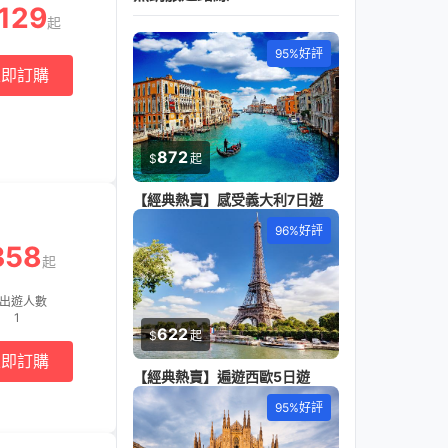
129
起
95%好評
立即訂購
872
$
起
【經典熱賣】感受義大利7日遊
96%好評
358
起
出遊人數
1
622
$
起
立即訂購
【經典熱賣】遍遊西歐5日遊
95%好評