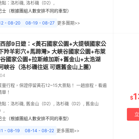
地點：
洛杉磯
,
洛杉磯（D2）
,
巴士（根據團組人數安排不同的車型）
12 - 08-20
08-19 - 08-27
更多團期>>
西部9日遊：<黃石國家公園+大提頓國家公
下羚羊彩穴+馬蹄灣> 大峽谷國家公園+布萊
谷國家公園+拉斯維加斯+舊金山+太浩湖
河峽谷（洛杉磯往返 可選舊金山上團）
04
質量行程，保證停留黃石12~15大景點！ 一趟旅程，看遍
精華！
1
$
地點：
洛杉磯
,
舊金山（D2）
,
洛杉磯（D2）
,
舊金山
）
,
巴士（根據團組人數安排不同的車型）
11 - 08-19
08-14 - 08-22
更多團期>>