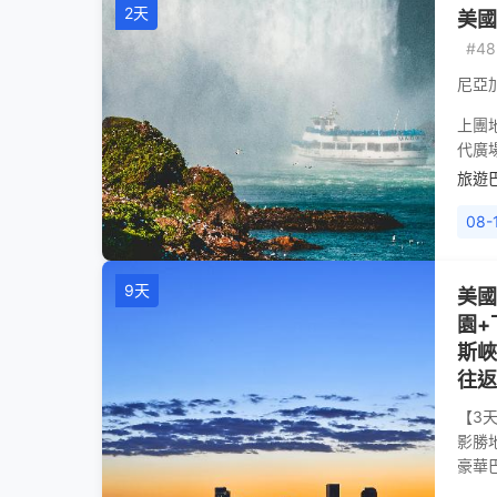
2天
美國
#48
尼亞
上團
代廣
旅遊
08-1
9天
美國
園+
斯峽
往返
【3
影勝
豪華