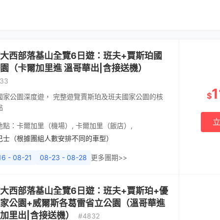
大西部落基山全覽6日遊：班夫+賈斯珀國
園（卡爾加里進 溫哥華出|含接送機）
33
1
$
國家公園深度遊， 完整遊覽賈斯珀及班夫國家公園的核
點
地點：
卡爾加里（機場）
,
卡爾加里（飯店）
,
巴士（根據團組人數安排不同的車型）
16 - 08-21
08-23 - 08-28
更多團期>>
大西部落基山全覽6日遊：班夫+賈斯珀+優
家公園+威爾斯各葛雷省立公園（溫哥華進
加里出|含接送機）
#4832