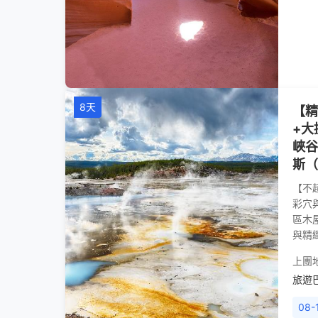
8天
【精
+大
峽谷
斯（
【不
彩穴
區木屋
與精
上團
旅遊
08-