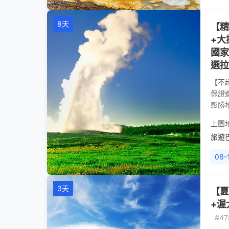
8天
【精
+大
國家
選拉
【不
保證
影勝
上團
旅遊
08-
3天
【夏
+渥
#47