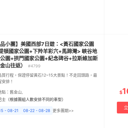
品小團】美國西部7日遊：<黃石國家公園
提頓國家公園+下羚羊彩穴+馬蹄灣> 峽谷地
公園+拱門國家公園+紀念碑谷+拉斯維加斯
金山往返）
#4799
品質行程，保證停留黃石12~15大景點！不走回頭路，最
程安排！
1
地點：
舊金山
,
$
巴士（根據團組人數安排不同的車型）
15 - 08-21
08-22 - 08-28
更多團期>>