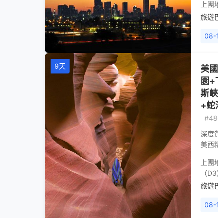
上團
旅遊
08-
9天
美國
園+
斯峽
+蛇
#48
深度
美西
上團
（D3
旅遊
08-