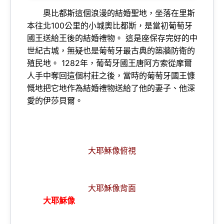
奧比都斯這個浪漫的結婚聖地，坐落在里斯
本往北100公里的小城奧比都斯，是當初葡萄牙
國王送給王後的結婚禮物。 這是座保存完好的中
世紀古城，無疑也是葡萄牙最古典的築牆防衛的
殖民地。 1282年，葡萄牙國王唐阿方索從摩爾
人手中奪回這個村莊之後，當時的葡萄牙國王慷
慨地把它地作為結婚禮物送給了他的妻子、他深
愛的伊莎貝爾。
大耶穌像俯視
大耶穌像背面
大耶穌像