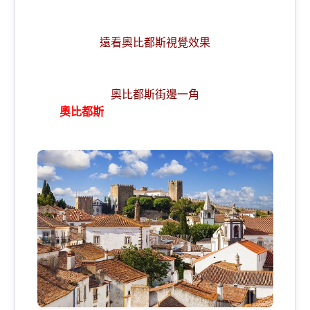
遠看奧比都斯視覺效果
奧比都斯街邊一角
奧比都斯