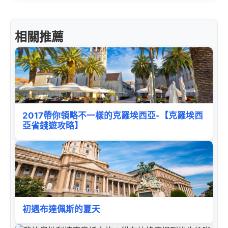
相關推薦
2017帶你領略不一樣的克羅埃西亞-【克羅埃西
亞省錢遊攻略】
初遇布達佩斯的夏天