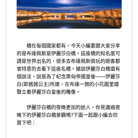
橋在每個國家都有，今天小編要跟大家分享
的是布達佩斯是伊麗莎白橋。這座橋的知名度可
謂是世界出名的，很多去布達佩斯遊玩的遊客都
會特意的去看下這座名橋。據說伊麗莎白橋還有
個說法，說是為了紀念奧匈帝國皇後——伊麗莎
白(即茜茜公主)所建，在布達一側的小花園里還
豎立着伊麗莎白皇後的雕像。
伊麗莎白橋的夜晚更加的迷人，你見識過夜
晚下的伊麗莎白橋景觀嗎?下面一起跟小編去欣
賞下吧：