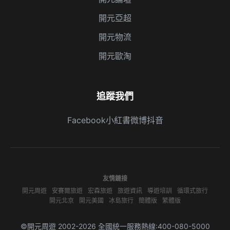
開元亞超
開元物流
開元歐淘
追蹤我們
Facebook
小紅書
微博
抖音
友情鏈接
開元周遊
安賽爾旅遊
宏森旅遊
旅遊資訊
導遊培訓
循環式旅行
開元北京
開元美國
冰島旅行
簡體版
繁體版
©開元周遊 2002-2026 全國統一服務熱線:400-080-5000