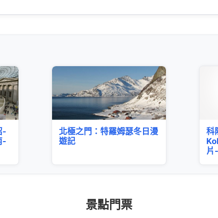
-
北極之門：特羅姆瑟冬日漫
科
-
遊記
Ko
片
景點門票