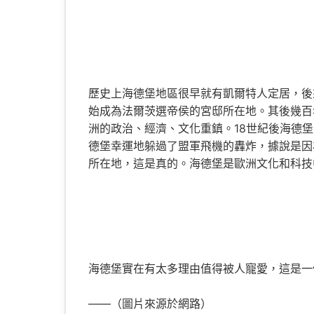
歷史上海德堡地區很早就有凱爾特人定居，後來
始成為法爾茨選帝侯的宮邸所在地。其後幾百
洲的政治、經濟、文化重鎮。18世紀後海德
德堡幸運地躲過了盟軍飛機的轟炸，據說是因
所在地，這是真的。海德堡是歐洲文化和科技
海德堡實在有太多理由值得被人寵愛，這是一個“
——（圖片來源於網路）