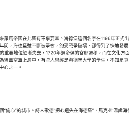
羅馬帝國在此築有軍事要塞。海德堡這個名字在1196年正式出
年間，海德堡雖不斷被爭奪，飽受戰爭破壞，卻得到了快速發展。
堡的重要地位逐漸失去，1720年選帝侯的宮邸遷移，而在文化方
為盟軍空軍上層中，有些人曾經是海德堡大學的學生，不知是真
中心之一。
偷心”的城市。詩人歌德“把心遺失在海德堡”，馬克·吐溫說海德