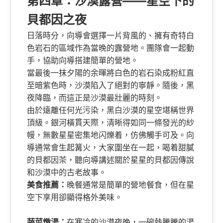
第四章：沙漠露營——星空下的
貝都因之夜
日落時分，向導會選擇一片背風的、擁有奇特白
色岩石的區域作為當晚的露營地。團隊會一起動
手，協助向導搭建簡單的營地。
當最後一抹夕陽的余暉將白色的岩石染成粉紅直
至暗紫色時，沙漠陷入了絕對的寧靜。隨後，黑
夜降臨，而這正是沙漠最壯麗的時刻。
由於遠離任何光污染，黑白沙漠的星空堪稱世界
頂級。銀河橫貫天際，清晰得如同一條發光的紗
幔，無數星星密集地闪爍着，仿佛觸手可及。向
導通常會生起篝火，大家圍坐在一起，喝着甜膩
的貝都因茶，聽向導講述關於星星的貝都因傳說
和沙漠中的古老故事。
美食推薦：
晚餐通常是簡單的營地餐食，但在星
空下享用卻顯得格外美味。
蔬菜燉湯：
在寒冷的沙漠夜晚，一碗熱騰騰的湯