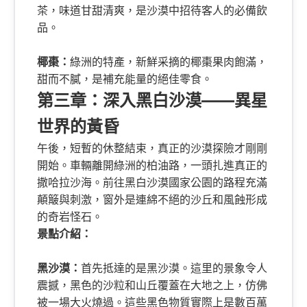
茶，味道甘甜清爽，是沙漠中招待客人的必備飲
品。
椰棗：
綠洲的特產，新鮮采摘的椰棗果肉飽滿，
甜而不膩，是補充能量的絕佳零食。
第三章：深入黑白沙漠——異星
世界的黃昏
午後，短暫的休整結束，真正的沙漠探險才剛剛
開始。車輛離開綠洲的柏油路，一頭扎進真正的
撒哈拉沙海。前往黑白沙漠國家公園的路程充滿
顛簸與刺激，窗外是連綿不絕的沙丘和風蝕形成
的奇岩怪石。
景點介紹：
黑沙漠：
首先抵達的是黑沙漠。這里的景象令人
震撼，黑色的沙粒和山丘覆蓋在大地之上，仿佛
被一場大火燒過。這些黑色物質實際上是數百萬