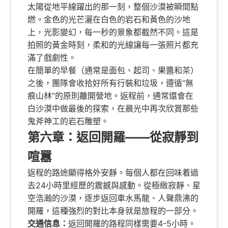
太陽從地平線躍出的那一刻，整個沙漠被瞬間點
燃。金色的光芒灑在白色的岩石和黃色的沙地
上，光影變幻，每一秒的景象都截然不同。這是
拍照的黃金時刻，柔和的光線讓每一張照片都充
滿了戲劇性。
在簡單的早餐（通常是面包、起司、果醬和茶）
之後，團隊會收拾好所有行裝和垃圾，遵循“無
痕山林”的原則離開營地。返程前，通常還會在
白沙漠中做最後的探索，在晨光中再次欣賞那些
鬼斧神工的岩石雕塑。
第六章：返回開羅——從寂靜到
喧囂
返程的路途顯得格外安靜。每個人都在回味着過
去24小時里經歷的震撼與感動。從極緻寂靜、星
空浩瀚的沙漠，逐步返回車水馬龍、人聲鼎沸的
開羅，這種強烈的對比本身就是旅程的一部分。
交通信息：
返回開羅的路程同樣需要4-5小時。