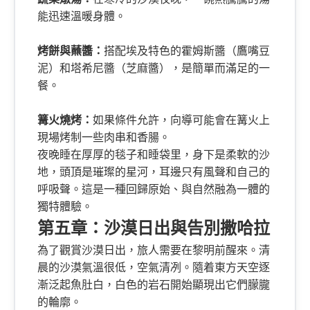
能迅速溫暖身體。
烤餅與蘸醬：
搭配埃及特色的霍姆斯醬（鷹嘴豆
泥）和塔希尼醬（芝麻醬），是簡單而滿足的一
餐。
篝火燒烤：
如果條件允許，向導可能會在篝火上
現場烤制一些肉串和香腸。
夜晚睡在厚厚的毯子和睡袋里，身下是柔軟的沙
地，頭頂是璀璨的星河，耳邊只有風聲和自己的
呼吸聲。這是一種回歸原始、與自然融為一體的
獨特體驗。
第五章：沙漠日出與告別撒哈拉
為了觀賞沙漠日出，旅人需要在黎明前醒來。清
晨的沙漠氣溫很低，空氣清冽。隨着東方天空逐
漸泛起魚肚白，白色的岩石開始顯現出它們朦朧
的輪廓。