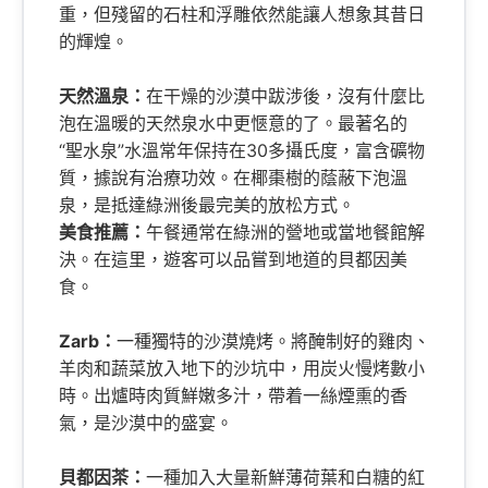
重，但殘留的石柱和浮雕依然能讓人想象其昔日
的輝煌。
天然溫泉：
在干燥的沙漠中跋涉後，沒有什麼比
泡在溫暖的天然泉水中更愜意的了。最著名的
“聖水泉”水溫常年保持在30多攝氏度，富含礦物
質，據說有治療功效。在椰棗樹的蔭蔽下泡溫
泉，是抵達綠洲後最完美的放松方式。
美食推薦：
午餐通常在綠洲的營地或當地餐館解
決。在這里，遊客可以品嘗到地道的貝都因美
食。
Zarb：
一種獨特的沙漠燒烤。將醃制好的雞肉、
羊肉和蔬菜放入地下的沙坑中，用炭火慢烤數小
時。出爐時肉質鮮嫩多汁，帶着一絲煙熏的香
氣，是沙漠中的盛宴。
貝都因茶：
一種加入大量新鮮薄荷葉和白糖的紅