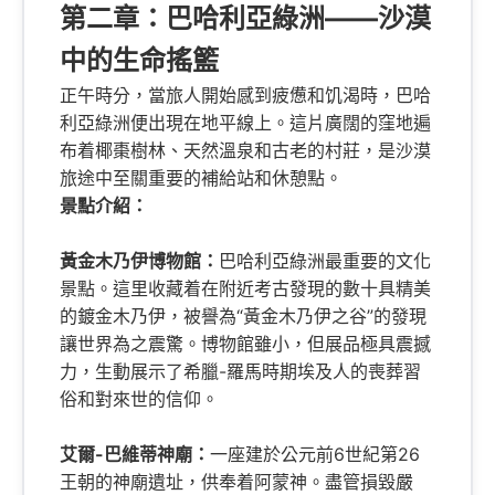
第二章：巴哈利亞綠洲——沙漠
中的生命搖籃
正午時分，當旅人開始感到疲憊和饥渴時，巴哈
利亞綠洲便出現在地平線上。這片廣闊的窪地遍
布着椰棗樹林、天然溫泉和古老的村莊，是沙漠
旅途中至關重要的補給站和休憩點。
景點介紹：
黃金木乃伊博物館：
巴哈利亞綠洲最重要的文化
景點。這里收藏着在附近考古發現的數十具精美
的鍍金木乃伊，被譽為“黃金木乃伊之谷”的發現
讓世界為之震驚。博物館雖小，但展品極具震撼
力，生動展示了希臘-羅馬時期埃及人的喪葬習
俗和對來世的信仰。
艾爾-巴維蒂神廟：
一座建於公元前6世紀第26
王朝的神廟遺址，供奉着阿蒙神。盡管損毀嚴