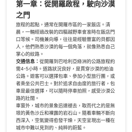
第一章：從開羅啟程，駛向沙漠
之門
旅程的起點，通常在開羅市區的一家飯店。清
晨，一輛經過改裝的四驅越野車會准時在飯店門
口等候。司機兼向導，往往是經驗豐富的貝都因
人，他們熟悉沙漠的每一個角落，就像熟悉自己
掌心的紋路。
交通信息：
從開羅到巴哈利亞綠洲的公路旅程約
需4-5小時。道路狀況良好，是貫穿沙漠的柏油
公路。遊客可以選擇包車、參加小型旅行團，或
者乘坐公共巴士。對於追求自由度的旅行者，包
車是最佳選擇，可以隨時停車拍照，感受沙漠公
路的壯闊。
車窗外，城市的景象迅速褪去，取而代之的是無
垠的黃色沙丘和裸露的岩石山。隨着車輛不斷向
西深入，空氣變得愈發干燥，天空呈現出一種在
城市中難以見到的、純粹的蔚藍。