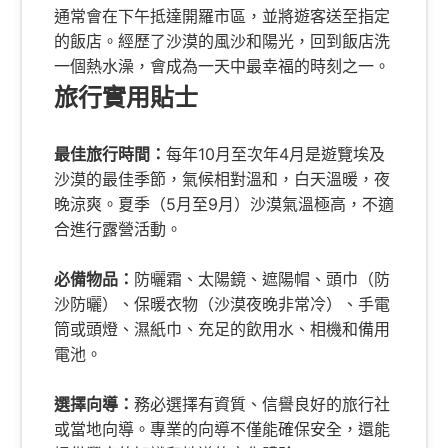
通常會在下午抵達開羅市區，並將遊客送至指定
的飯店。經歷了沙漠的風沙和陽光，回到飯店洗
一個熱水澡，會成為一天中最幸福的時刻之一。
旅行實用貼士
最佳旅行時間：
每年10月至次年4月是遊覽埃及
沙漠的最佳季節，氣候相對溫和，白天溫暖，夜
晚涼爽。夏季（5月至9月）沙漠氣溫極高，不適
合進行露營活動。
必備物品：
防曬霜、太陽鏡、遮陽帽、頭巾（防
沙防曬）、保暖衣物（沙漠夜晚非常冷）、手電
筒或頭燈、濕紙巾、充足的飲用水、相機和備用
電池。
選擇向導：
務必選擇有資質、信譽良好的旅行社
或當地向導。專業的向導不僅能確保安全，還能