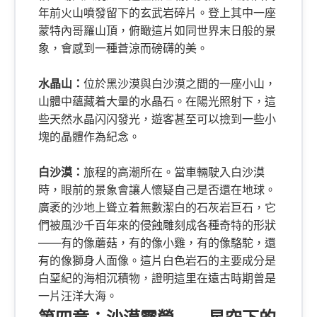
年前火山噴發留下的玄武岩碎片。登上其中一座
蒙特內哥羅山頂，俯瞰這片如同世界末日般的景
象，會感到一種蒼涼而磅礴的美。
水晶山：
位於黑沙漠與白沙漠之間的一座小山，
山體中蘊藏着大量的水晶石。在陽光照射下，這
些天然水晶闪闪發光，遊客甚至可以撿到一些小
塊的晶體作為紀念。
白沙漠：
旅程的高潮所在。當車輛駛入白沙漠
時，眼前的景象會讓人懷疑自己是否還在地球。
廣袤的沙地上聳立着無數潔白的石灰岩巨石，它
們被風沙千百年來的侵蝕雕刻成各種奇特的形狀
——有的像蘑菇，有的像小雞，有的像駱駝，還
有的像獅身人面像。這片白色岩石的主要成分是
白堊紀的海相沉積物，證明這里在遠古時期曾是
一片汪洋大海。