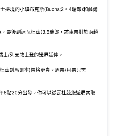
的小鎮布克斯(Buchs;2。4瑞郎)和薩爾
。
轉車，最後到達瓦杜茲(3.6瑞郎，該車票對於兩趟
瑞士/列支敦士登的邊界延伸。
杜茲到馬爾本)價格更貴。周票/月票只需
6點20分出發。你可以從瓦杜茲旅遊局索取