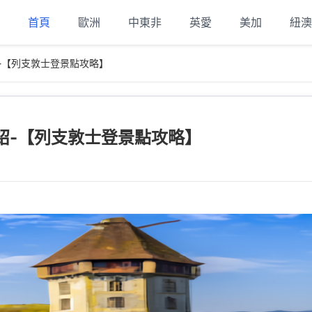
首頁
歐洲
中東非
英愛
美加
紐澳
-【列支敦士登景點攻略】
紹-【列支敦士登景點攻略】