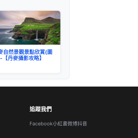
麥自然景觀景點欣賞(圖
)-【丹麥攝影攻略】
追蹤我們
Facebook
小紅書
微博
抖音