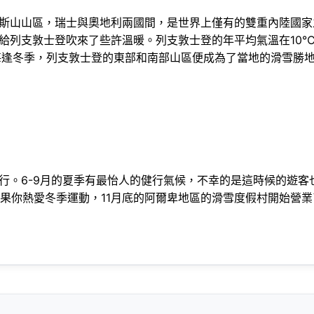
山山區，瑞士與奧地利兩國間，是世界上僅有的雙重內陸國家
給列支敦士登吹來了些許溫暖。列支敦士登的年平均氣溫在10℃
每逢冬季，列支敦士登的東部和南部山區便成為了當地的滑雪勝
6-9月的夏季有最怡人的健行氣候，不幸的是這時候的遊客也
如果你熱愛冬季運動，11月底的阿爾卑地區的滑雪度假村開始營