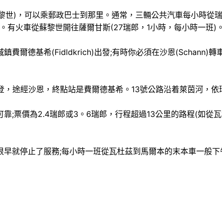
)，可以乘郵政巴士到那里。通常，三輛公共汽車每小時從瑞士邊境
茲停車。有火車從蘇黎世開往薩爾甘斯(27瑞郎，1小時，每小時一班)
基希(Fidldkrich)出發;有時你必須在沙恩(Schann)
，途經沙恩，終點站是費爾德基希。13號公路沿着萊茵河，依
票價為2.4瑞郎或3。6瑞郎，行程超過13公里的路程(如從瓦
就停止了服務;每小時一班從瓦杜茲到馬爾本的末本車一般下午