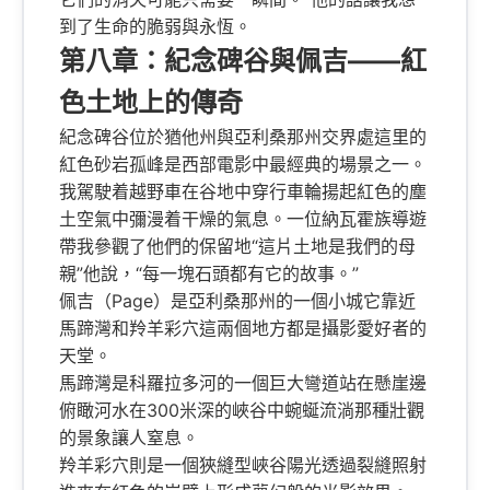
到了生命的脆弱與永恆。
第八章：紀念碑谷與佩吉——紅
色土地上的傳奇
紀念碑谷位於猶他州與亞利桑那州交界處這里的
紅色砂岩孤峰是西部電影中最經典的場景之一。
我駕駛着越野車在谷地中穿行車輪揚起紅色的塵
土空氣中彌漫着干燥的氣息。一位納瓦霍族導遊
帶我參觀了他們的保留地“這片土地是我們的母
親”他說，“每一塊石頭都有它的故事。”
佩吉（Page）是亞利桑那州的一個小城它靠近
馬蹄灣和羚羊彩穴這兩個地方都是攝影愛好者的
天堂。
馬蹄灣是科羅拉多河的一個巨大彎道站在懸崖邊
俯瞰河水在300米深的峽谷中蜿蜒流淌那種壯觀
的景象讓人窒息。
羚羊彩穴則是一個狹縫型峽谷陽光透過裂縫照射