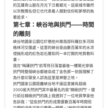
的瓦薩奇山脈在月光下泛着銀光。這座城市雖然
以宗教聞名但它也代表着人類對信仰和夢想的執
着追求。
第七章：峽谷地與拱門——時間
的雕刻
峽谷地國家公園位於猶他州東南部科羅拉多河與
格林河交匯處。這里的峽谷是由數百萬年的水流
侵蝕形成的紅色岩石層如同一本打開的地質教科
書。
我在“梅薩拱門”前等待日落當最後一縷陽光穿過
拱門時整個峽谷都被染成了金色那一刻我理解了
為什麼印第安人認為這里是神聖之地。
拱門國家公園距離峽谷地不遠這里擁有超過
2000座天然拱門其中最著名的是“精緻拱門”。健
行前往精緻拱門的路上我遇到了一位地質學家他
告訴我：“這些拱門的形成需要數百萬年時間但
它們的消失可能只需要一瞬間。”他的話讓我想