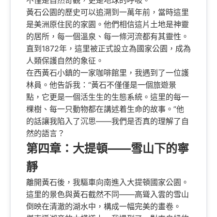
黃石公園的歷史可以追溯到一萬年前，當時這里
是美洲原住民的家園。他們相信這片土地是神靈
的居所，每一個溫泉、每一條河流都有其靈性。
直到1872年，這里被正式設立為國家公園，成為
人類保護自然的象征。
在西黃石小鎮的一家咖啡館里，我遇到了一位護
林員。他告訴我：“黃石不僅僅是一個旅遊景
點，它更是一個活生生的生態系統。這里的每一
棵樹、每一只動物都在講述着生命的故事。”他
的話讓我陷入了沉思——我們是否真的理解了自
然的語言？
第四章：大提頓——雪山下的寧
靜
離開黃石後，我驅車向南進入大提頓國家公園。
這里的景色與黃石截然不同——高聳入雲的雪山
倒映在清澈的湖水中，構成一幅完美的畫卷。