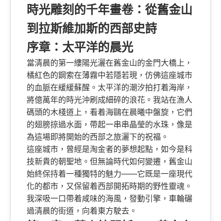
時光雕刻的千年畫卷：從舊金山
到拉斯維加斯的西部史詩
序章：太平洋的晨光
當清晨的第一縷陽光灑在舊金山的金門大橋上，
橘紅色的鋼索在薄霧中若隱若現，仿佛這座城市
的血脈在緩緩蘇醒。太平洋的潮汐拍打着海岸，
將億萬年的時光沖刷成細碎的浪花。我站在漁人
碼頭的木棧道上，看着海鷗在晨曦中盤旋，它們
的翅膀掠過水面，帶起一串串晶瑩的水珠，像是
為這場即將開始的西部之旅灑下的祝福。
這座城市，曾經是淘金者的夢想起點，如今是科
技新貴的朝聖地。但無論時代如何變遷，舊金山
始終保持着一種獨特的魅力——它既是一座現代
化的都市，又保留着西部開拓時期的野性靈魂。
我深吸一口帶着咸味的海風，發動引擎，車輪碾
過清晨的街道，向着東方駛去。