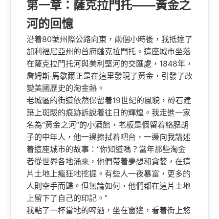
第一章：薩克拉門托——黃金之
河的回憶
沿着80號州際公路向東，兩個小時後，我抵達了
加利福尼亞州的首府薩克拉門托。這座城市坐落
在薩克拉門托河與美利堅河的交匯處，1848年，
詹姆斯·馬歇爾正是在這里發現了黃金，引發了改
變美國歷史的淘金熱。
老城區的街道依然保留着19世紀的風貌，磚石建
築上斑駁的痕跡訴說着往日的輝煌。我走進一家
名為“黃金之河”的小酒館，老板是個留着絡腮胡
子的中年人，他一邊擦拭着吧台，一邊向我講述
着這座城市的故事：“你知道嗎？當年那些淘金
者從世界各地涌來，他們帶着夢想和貪婪，在這
片土地上瘋狂地挖掘。有些人一夜暴富，更多的
人則空手而歸。但無論如何，他們都在這片土地
上留下了自己的印記。”
我點了一杯當地的啤酒，坐在窗邊，看着街上悠