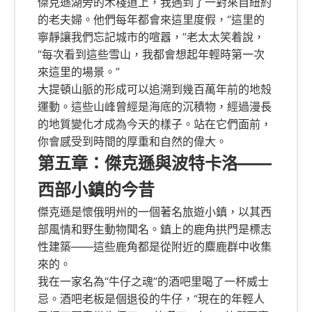
傑克遜湖旁的木棧道上，我遇到了一對來自紐約
的老夫婦。他們每年都會來這里度假，“這里的
寧靜讓我們忘記城市的喧囂，”老太太笑着說，
“每次看到這些雪山，我都會想起年輕時第一次
來這里的場景。”
大提頓山脈的形成可以追溯到幾百萬年前的地殼
運動。這些山峰曾經是海底的沉積物，經過漫長
的地質變化才成為今天的樣子。站在它們面前，
你會感受到時間的厚重和自然的偉大。
第五章：傑克遜與波特卡洛——
西部小鎮的今昔
傑克遜是懷俄明州的一個著名旅遊小鎮，以其西
部風情和野生動物聞名。鎮上的鹿角拱門是標志
性建築——這些鹿角都是從附近的麋鹿群中收集
來的。
我在一家名為“牛仔之魂”的酒吧里喝了一杯威士
忌。酒吧老板是個退役的牛仔，“現在的年輕人