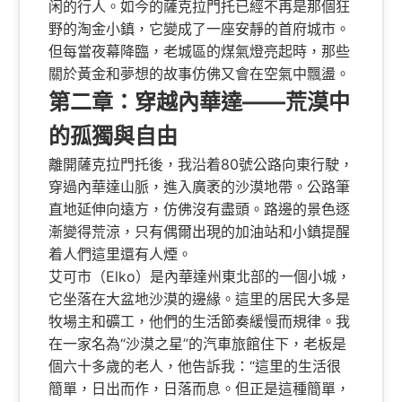
闲的行人。如今的薩克拉門托已經不再是那個狂
野的淘金小鎮，它變成了一座安靜的首府城市。
但每當夜幕降臨，老城區的煤氣燈亮起時，那些
關於黃金和夢想的故事仿佛又會在空氣中飄盪。
第二章：穿越內華達——荒漠中
的孤獨與自由
離開薩克拉門托後，我沿着80號公路向東行駛，
穿過內華達山脈，進入廣袤的沙漠地帶。公路筆
直地延伸向遠方，仿佛沒有盡頭。路邊的景色逐
漸變得荒涼，只有偶爾出現的加油站和小鎮提醒
着人們這里還有人煙。
艾可市（Elko）是內華達州東北部的一個小城，
它坐落在大盆地沙漠的邊緣。這里的居民大多是
牧場主和礦工，他們的生活節奏緩慢而規律。我
在一家名為“沙漠之星”的汽車旅館住下，老板是
個六十多歲的老人，他告訴我：“這里的生活很
簡單，日出而作，日落而息。但正是這種簡單，