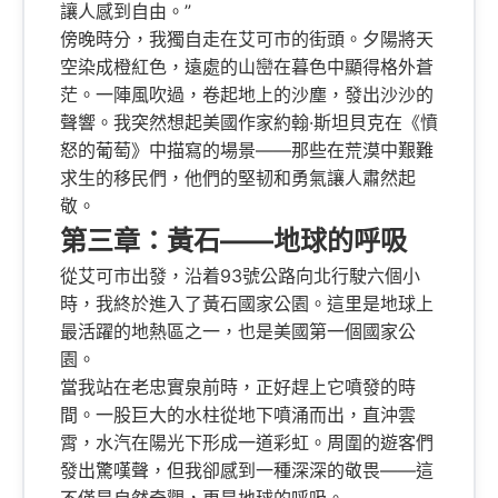
讓人感到自由。”
傍晚時分，我獨自走在艾可市的街頭。夕陽將天
空染成橙紅色，遠處的山巒在暮色中顯得格外蒼
茫。一陣風吹過，卷起地上的沙塵，發出沙沙的
聲響。我突然想起美國作家約翰·斯坦貝克在《憤
怒的葡萄》中描寫的場景——那些在荒漠中艱難
求生的移民們，他們的堅韧和勇氣讓人肅然起
敬。
第三章：黃石——地球的呼吸
從艾可市出發，沿着93號公路向北行駛六個小
時，我終於進入了黃石國家公園。這里是地球上
最活躍的地熱區之一，也是美國第一個國家公
園。
當我站在老忠實泉前時，正好趕上它噴發的時
間。一股巨大的水柱從地下噴涌而出，直沖雲
霄，水汽在陽光下形成一道彩虹。周圍的遊客們
發出驚嘆聲，但我卻感到一種深深的敬畏——這
不僅是自然奇觀，更是地球的呼吸。