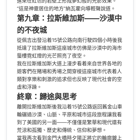
進來在紅色的岩壁上形成夢幻般的光影效果。
“這是神靈居住的地方”納瓦霍向導輕聲說道。
第九章：拉斯維加斯——沙漠中
的不夜城
從佩吉出發沿着15號公路向南行駛四個小時後我
抵達了拉斯維加斯這座城市仿佛是沙漠中的海市
蜃樓霓虹燈的光芒照亮了夜空。
我在拉斯維加斯大道上漫步看着來自世界各地的
遊客們在賭場和秀場之間穿梭這座城市代表着人
類對享樂和刺激的追求但也反映了現代社會的空
虛和浮躁。
終章：歸途與思考
離開拉斯維加斯後我沿着15號公路返回舊金山車
輪碾過沙漠、山脈、平原和城市這段旅程讓我看
到了美國的另一面——不僅僅是繁華和現代還有
荒涼和孤獨、歷史和傳統、信仰和夢想。
當我再次看到金門大橋時夕陽正將它的輪廓鍍上