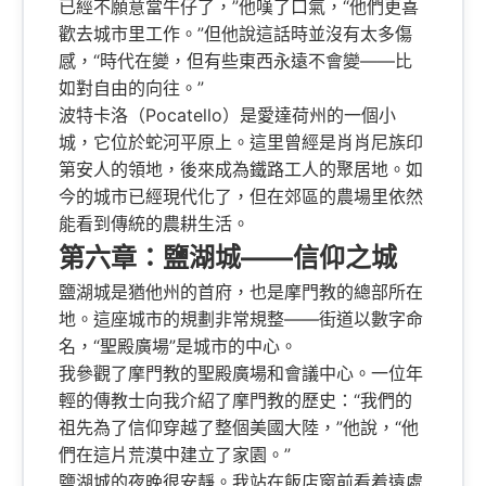
已經不願意當牛仔了，”他嘆了口氣，“他們更喜
歡去城市里工作。”但他說這話時並沒有太多傷
感，“時代在變，但有些東西永遠不會變——比
如對自由的向往。”
波特卡洛（Pocatello）是愛達荷州的一個小
城，它位於蛇河平原上。這里曾經是肖肖尼族印
第安人的領地，後來成為鐵路工人的聚居地。如
今的城市已經現代化了，但在郊區的農場里依然
能看到傳統的農耕生活。
第六章：鹽湖城——信仰之城
鹽湖城是猶他州的首府，也是摩門教的總部所在
地。這座城市的規劃非常規整——街道以數字命
名，“聖殿廣場”是城市的中心。
我參觀了摩門教的聖殿廣場和會議中心。一位年
輕的傳教士向我介紹了摩門教的歷史：“我們的
祖先為了信仰穿越了整個美國大陸，”他說，“他
們在這片荒漠中建立了家園。”
鹽湖城的夜晚很安靜。我站在飯店窗前看着遠處