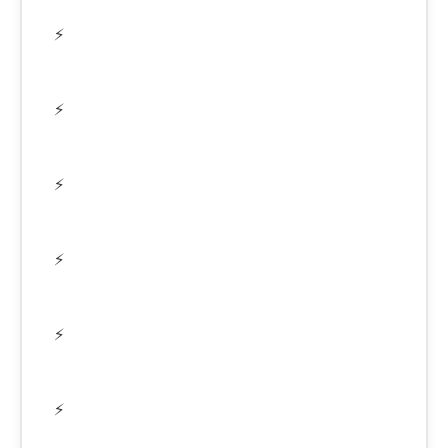
⚡
⚡
⚡
⚡
⚡
⚡