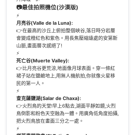
📷最佳拍照機位(沙漠版)
⚡
月亮谷(Valle de la Luna):
👉在最高的沙丘上俯拍整個峽谷,落日時分岩層
會變成橙紅色和紫色。用長焦壓縮遠處的安第斯
山脈,畫面層次感絕了!
⚡
死亡谷(Muerte Valley):
👉比月亮谷更荒涼,地面像月球表面。穿一條紅
裙子站在鹽鹼地上,用無人機航拍,你就像火星移
民的第一人。
⚡
查克薩鹽湖(Salar de Chaxa):
👉火烈鳥的天堂!早上6點去,湖面平靜如鏡,火烈
鳥倒影和粉色天空融為一體。用廣角低角度拍攝,
把火烈鳥放在畫面三分之一處。
⚡