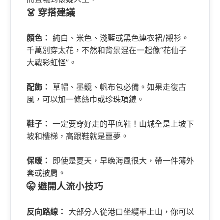
👗 穿搭建議
顏色：
純白、米色、淺藍或黑色連衣裙/襯衫。
千萬別穿太花，不然和背景混在一起像“花仙子
大戰彩虹怪”。
配飾：
草帽、墨鏡、帆布包必備。如果走復古
風，可以加一條絲巾或珍珠項鏈。
鞋子：
一定要穿好走的平底鞋！山城全是上坡下
坡和樓梯，高跟鞋就是噩夢。
保暖：
即使是夏天，早晚海風很大，帶一件薄外
套或披肩。
🤫 避開人流小技巧
反向路線：
大部分人從港口坐纜車上山，你可以