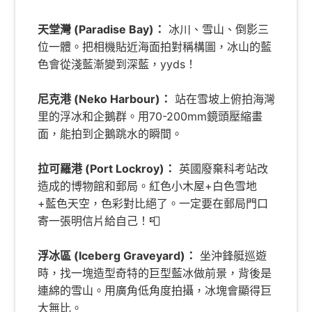
天堂灣 (Paradise Bay)：
冰川、雪山、倒影三
位一體。把相機貼近海面拍對稱構圖，冰山的藍
色會從淺藍漸變到深藍，yyds！
尼克港 (Neko Harbour)：
站在雪坡上俯拍海灣
里的浮冰和企鵝群。用70-200mm鏡頭壓縮畫
面，能拍到企鵝跳水的瞬間。
拉可羅港 (Port Lockroy)：
英國廢棄科考站改
造成的博物館和郵局。紅色小木屋+白色雪地
+藍色天空，色彩對比絕了。一定要在郵局門口
寄一張明信片給自己！📮
浮冰區 (Iceberg Graveyard)：
坐沖鋒艇巡遊
時，找一塊造型奇特的巨型藍冰做前景，背後是
連綿的雪山。用廣角低角度拍攝，冰塊會顯得巨
大無比。