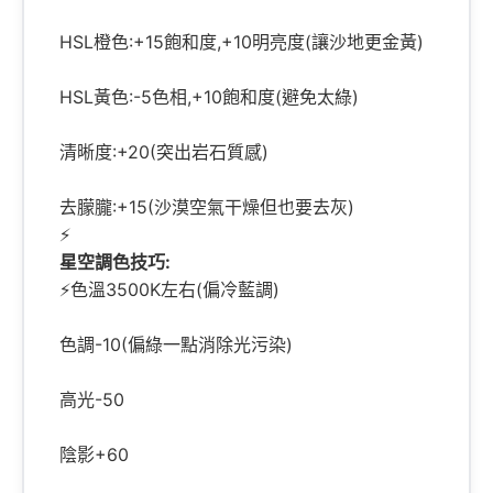
HSL橙色:+15飽和度,+10明亮度(讓沙地更金黃)
HSL黃色:-5色相,+10飽和度(避免太綠)
清晰度:+20(突出岩石質感)
去朦朧:+15(沙漠空氣干燥但也要去灰)
⚡
星空調色技巧:
⚡色溫3500K左右(偏冷藍調)
色調-10(偏綠一點消除光污染)
高光-50
陰影+60