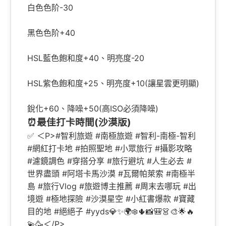
白色色阶-30
黑色色阶+40
HSL藍色飽和度+40、明亮度-20
HSL紫色飽和度+25、明亮度+10(讓星雲更明顯)
銳化+60、降噪+50(高ISO必須降噪)
⏰最佳打卡時間(沙漠版)
✅
＜P>#智利旅遊 #南極旅遊 #智利-南極-智利
#網紅打卡地 #拍照聖地 #小眾旅行 #攝影攻略
#濾鏡調色 #穿搭分享 #旅行避坑 #人生必去 #
世界盡頭 #阿塔卡馬沙漠 #瓦爾帕萊索 #南極半
島 #旅行Vlog #旅遊博主推薦 #周末去哪玩 #出
境遊 #極地探險 #沙漠星空 #小紅書爆款 #寶藏
目的地 #絕絕子 #yyds💎✨🌍❄️🌵📸🎒👗🎨🌟🔥
💫🥳＜/P>