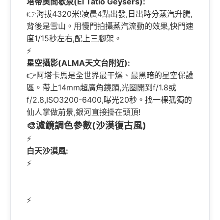
塔蒂奧間歇泉(El Tatio Geysers):
👉海拔4320米!凌晨4點出發,日出時分蒸汽升騰,
背後是雪山。用慢門拍攝蒸汽流動的效果,快門速
度1/15秒左右,配上三腳架。
⚡
星空攝影(ALMA天文台附近):
👉阿塔卡馬是全世界最干燥、最黑暗的星空保護
區。帶上14mm超廣角鏡頭,光圈開到f/1.8或
f/2.8,ISO3200-6400,曝光20秒。找一棵孤獨的
仙人掌做前景,銀河直接掛在頭頂!
🎨濾鏡調色參數(沙漠復古風)
⚡
白天沙漠風:
⚡
⚡