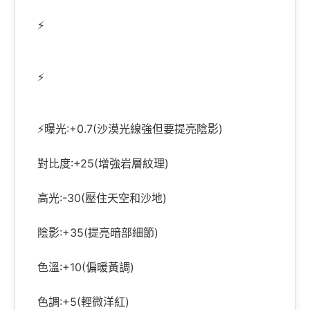
⚡
⚡
⚡曝光:+0.7(沙漠光線強但要提亮陰影)
對比度:+25(增強岩層紋理)
高光:-30(壓住天空和沙地)
陰影:+35(提亮暗部細節)
色溫:+10(偏暖黃調)
色調:+5(輕微洋紅)