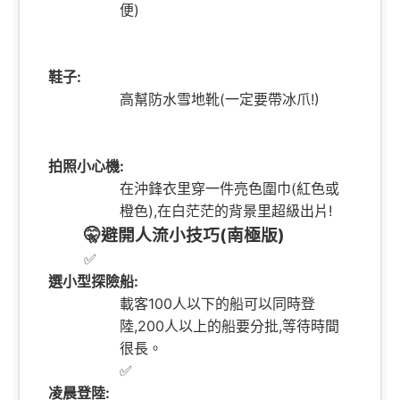
便)
鞋子:
高幫防水雪地靴(一定要帶冰爪!)
拍照小心機:
在沖鋒衣里穿一件亮色圍巾(紅色或
橙色),在白茫茫的背景里超級出片!
🤫避開人流小技巧(南極版)
✅
選小型探險船:
載客100人以下的船可以同時登
陸,200人以上的船要分批,等待時間
很長。
✅
凌晨登陸: