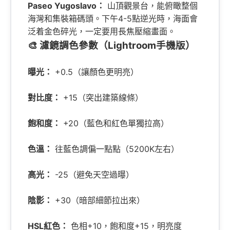
Paseo Yugoslavo：
山頂觀景台，能俯瞰整個
海灣和集裝箱碼頭。下午4-5點逆光時，海面會
泛着金色碎光，一定要用長焦壓縮畫面。
🎨 濾鏡調色參數（Lightroom手機版）
曝光：
+0.5（讓顏色更明亮）
對比度：
+15（突出建築線條）
飽和度：
+20（藍色和紅色單獨拉高）
色溫：
往藍色調偏一點點（5200K左右）
高光：
-25（避免天空過曝）
陰影：
+30（暗部細節拉出來）
HSL紅色：
色相+10，飽和度+15，明亮度