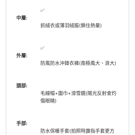
✅
中層:
抓絨衣或薄羽絨服(鎖住熱量)
✅
外層:
防風防水沖鋒衣褲(南極風大、浪大)
頭部:
毛線帽+圍巾+滑雪鏡(陽光反射會灼
傷眼睛)
手部:
防水保暖手套(拍照時露指手套更方