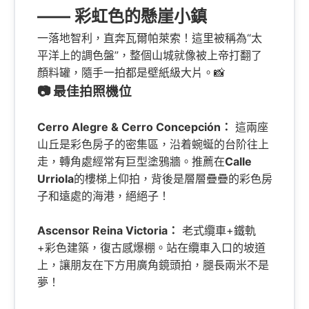
—— 彩虹色的懸崖小鎮
一落地智利，直奔瓦爾帕萊索！這里被稱為“太
平洋上的調色盤”，整個山城就像被上帝打翻了
顏料罐，隨手一拍都是壁紙級大片。📸
📷 最佳拍照機位
Cerro Alegre & Cerro Concepción：
這兩座
山丘是彩色房子的密集區，沿着蜿蜒的台阶往上
走，轉角處經常有巨型塗鴉牆。推薦在
Calle
Urriola
的樓梯上仰拍，背後是層層疊疊的彩色房
子和遠處的海港，絕絕子！
Ascensor Reina Victoria：
老式纜車+鐵軌
+彩色建築，復古感爆棚。站在纜車入口的坡道
上，讓朋友在下方用廣角鏡頭拍，腿長兩米不是
夢！