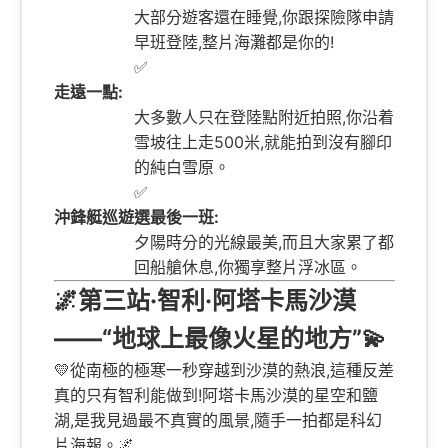
大部分遊客還在睡覺,你跟探險隊申請
早班登陸,整片海灘都是你的!
✅
走遠一點:
大多數人只在登陸點附近拍照,你沿着
雪坡往上走500米,就能拍到沒有腳印
的純白雪原。
✅
沖鋒艇巡遊選最後一班:
夕陽時分的光線最美,而且大家累了都
回船艙休息,你獨享整片浮冰區。
🌌第三站·智利·阿塔卡馬沙漠
——“地球上最像火星的地方”💫
💛從南極的極寒一秒穿越到沙漠的熱浪,這種反差
真的只有智利能做到!阿塔卡馬沙漠的星空和鹽
湖,是我見過最不真實的風景,隨手一拍都是科幻
片海報。🌌