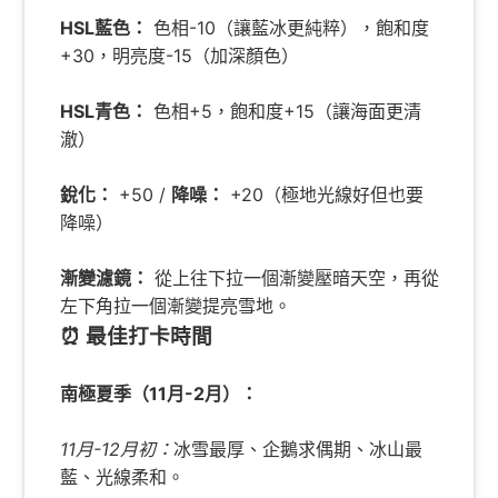
HSL藍色：
色相-10（讓藍冰更純粹），飽和度
+30，明亮度-15（加深顏色）
HSL青色：
色相+5，飽和度+15（讓海面更清
澈）
銳化：
+50 /
降噪：
+20（極地光線好但也要
降噪）
漸變濾鏡：
從上往下拉一個漸變壓暗天空，再從
左下角拉一個漸變提亮雪地。
⏰ 最佳打卡時間
南極夏季（11月-2月）：
11月-12月初：
冰雪最厚、企鵝求偶期、冰山最
藍、光線柔和。