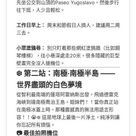
先坐公交到山頂的Paseo Yugoslavo，然後步行
往下逛，人少且輕松。
工作日早上：
周末和節假日人擠人，建議周二周
三去。
小眾塗鴉巷：
別只盯着那些網紅塗鴉牆（比如鋼
琴樓梯），往小巷深處走20米，很多隱藏的巨型
壁畫完全沒人搶機位。
❄️ 第二站：南極·南極半島 ——
世界盡頭的白色夢境
從智利最南端的蓬塔阿雷納斯出發，飛過德雷克
海峽到達南極喬治王島。姐妹們！！當你真正站
在南極冰蓋上時，那種震撼真的無法用語言形
容！！😭❄️ 這是地球上最後一片淨土，純淨到讓
你忘記所有煩惱。
📷 最佳拍照機位