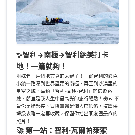
✨智利→南極→智利絕美打卡
地！一篇就夠！
姐妹們！這個地方真的太絕了！！從智利的彩色
小鎮一路漂到世界盡頭的南極，再回到沙漠里的
星空之城，這趟「智利-南極-智利」的環遊路
線，簡直是我人生中最高光的旅行體驗！🌍🔥 不
管你是攝影控、冒險黨還是懶人度假派，這篇保
姆級攻略一定要收藏，保證你拍出朋友圈最炸的
照片！
🚀 第一站：智利·瓦爾帕萊索