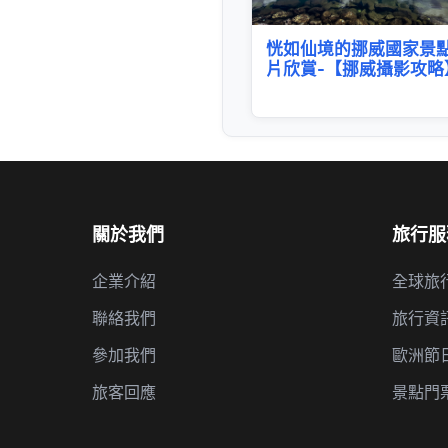
恍如仙境的挪威國家景
片欣賞-【挪威攝影攻略
關於我們
旅行服
企業介紹
全球旅
聯絡我們
旅行資
參加我們
歐洲節
旅客回應
景點門