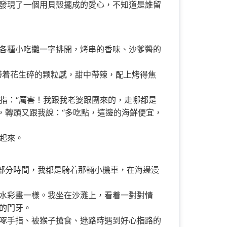
發現了一個用貝殼擺成的愛心，不知道是誰留
各種小吃攤一字排開，烤串的香味、沙爹醬的
帶着花生碎的颗粒感，甜中帶辣，配上烤得焦
拇指：“厲害！我跟我老婆跟團來的，走哪都是
笑，轉頭又跟我說：“多吃點，這邊的海鮮便宜，
起來。
部分時間，我都是騎着那輛小機車，在海邊漫
水彩畫一樣。我坐在沙灘上，看着一對對情
的門牙。
啄手指、被猴子搶食、迷路時遇到好心指路的