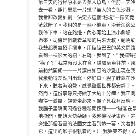
第三天的行程原本是去美人魚島，但前一天晚
去一看，照片里是一片幾乎無人的白色沙灘，
我當即改變計劃，決定去這個“秘境”一探究
號就斷了。我租的是一輛小機車，沿着海邊公
我停下車，站在路邊，內心開始上演小劇場：
過來，司機是個戴着草帽的馬來大叔，副駕駛
我鼓起勇氣招手攔車，用磕磕巴巴的英文問路
看到一棵很大的樹，右轉，就到了。” 我連聲
“猴子？” 我當時沒太在意，繼續騎車往前
前豁然開朗——一片潔白如雪的沙灘出現在我
我激動得差點叫出聲。停好車，脫了鞋踩在沙
下來，聽着海浪聲，感覺整個世界都安靜了。
然而，這份寧靜只持續了大約十分鐘。我正閉
嚇得一激靈，趕緊坐起來。猴子見我有反應，
我腦子里瞬間闪過各種新聞標題——“遊客在景
地撕開，開始大快朵頤。我趁機收拾東西，趕
旁邊那個看書的法國女生看到這一幕，笑着對我說：“You sho
它，這里的猴子很執着的。） 我哭笑不得，心