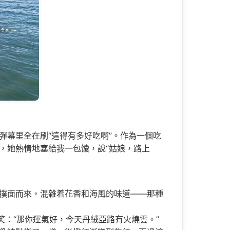
幕里全在刷“這得有多好吃啊”。作為一個吃
，她熱情地塞給我一包馕，說“姑娘，路上
撲面而來，混雜着花香和海風的味道——那種
笑：“那你運氣好，今天丹絨亞路有火燒雲。”