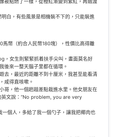
像被點燃了一樣，從橙紅漸變到紫紅，再過渡
刻我突然明白，有些風景是相機裝不下的，只能裝進
0馬幣（約合人民幣180塊），性價比高得離
og，女生則緊緊抓着扶手尖叫，畫面莫名好
我後來一整天腦子里都在循環。
遊去，最近的距離不到十厘米，我甚至能看清
，咸得直咳嗽。
小哥，他一個趔趄差點栽進水里。他女朋友在
problem, you are very
我一個人，多給了我一個勺子，讓我把椰肉也