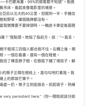
—卡巴娜海灘，99%的遊客都不知道”。點進
着吊床，看起來像電影里的場景。
在亞庇以北大約40公里，但開到一半，手機信
樹和野草，連個路牌都沒有。
當我猶豫要不要掉頭時，一輛皮卡車從後面開
邊？”我點頭。她指了指前方，說：“一直走，
，樹干粗得三四個人都合抱不住。右轉之後，眼
照，一個在看書，還有一個在睡覺。
我找了棵歪脖子樹，在樹蔭下鋪了塊毯子，躺
小的猴子正蹲在樹枝上，直勾勾地盯着我。我
邊上的那袋芒果干。
往遠處一扔。猴子立刻追過去，抓起袋子，熟練
 very persistent here.”（你一開始就該分給