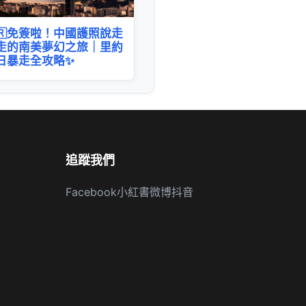
🇷免簽啦！中國護照說走
走的南美夢幻之旅｜里約
日暴走全攻略✨
追蹤我們
Facebook
小紅書
微博
抖音