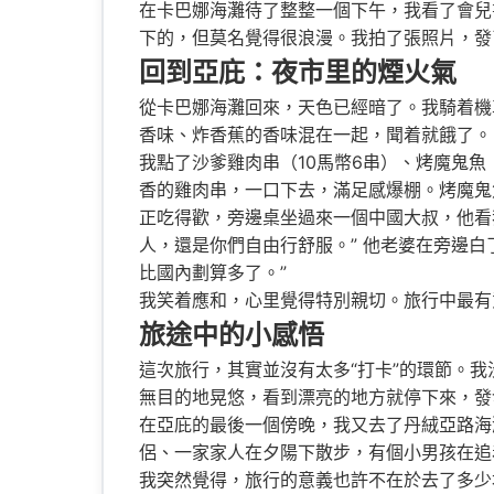
在卡巴娜海灘待了整整一個下午，我看了會兒
下的，但莫名覺得很浪漫。我拍了張照片，發
回到亞庇：夜市里的煙火氣
從卡巴娜海灘回來，天色已經暗了。我騎着機
香味、炸香蕉的香味混在一起，聞着就餓了。
我點了沙爹雞肉串（10馬幣6串）、烤魔鬼
香的雞肉串，一口下去，滿足感爆棚。烤魔鬼
正吃得歡，旁邊桌坐過來一個中國大叔，他看
人，還是你們自由行舒服。” 他老婆在旁邊白
比國內劃算多了。”
我笑着應和，心里覺得特別親切。旅行中最有
旅途中的小感悟
這次旅行，其實並沒有太多“打卡”的環節。
無目的地晃悠，看到漂亮的地方就停下來，發
在亞庇的最後一個傍晚，我又去了丹絨亞路海
侶、一家家人在夕陽下散步，有個小男孩在追
我突然覺得，旅行的意義也許不在於去了多少