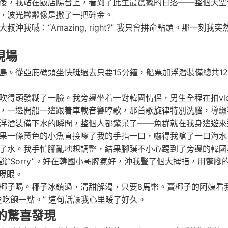
後，我站在飯店陽台上，看到了此生最震撼的日落——整個天空
，波光粼粼像是撒了一把碎金。
我喊：“Amazing, right?” 我只會拼命點頭。那一
現場
。從亞庇碼頭坐快艇過去只要15分鐘，船票加浮潛裝備總共12
吹得頭發糊了一臉。我旁邊坐着一對韓國情侶，男生全程在拍vl
，一邊開船一邊跟着車載音響哼歌，那首歌旋律特別洗腦，導緻
浮潛裝備下水的瞬間，整個人都驚呆了——魚群就在我身邊遊來
果一條黃色的小魚直接啄了我的手指一口，嚇得我嗆了一口海水
了水。我手忙腳亂地想調整，結果腳蹼不小心踢到了旁邊的韓國
ry”。好在韓國小哥脾氣好，沖我豎了個大拇指，用蹩腳的英文說：“No 
人現眼。
椰子喝。椰子冰鎮過，清甜解渴，只要8馬幣。賣椰子的阿姨看
吃飽一點。” 這句話讓我心里暖了好久。
的驚喜發現