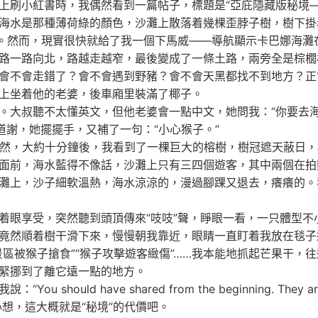
上刷小紅書時，我偶然看到一篇帖子，標題是“亞庇隱藏版秘境—
海水是那種薄荷綠的顏色，沙灘上散落着幾棵歪脖子樹，樹下掛
竟。然而，現實很快就給了我一個下馬威——導航顯示卡巴娜海灘
路一路向北，路越走越窄，最後變成了一條土路，兩旁全是棕櫚
會不會走錯了？會不會遇到野豬？會不會天黑都找不到地方？正
上坐着他的老婆，後車廂里裝滿了椰子。
。大叔聽不太懂英文，但他老婆會一點中文，她問我：“你要去海
道謝，她擺擺手，又補了一句：“小心猴子。”
。果然，大約十分鐘後，我看到了一棵巨大的榕樹，樹冠遮天蔽日
面前，海水藍得不像話，沙灘上只有三四個遊客，其中兩個在拍
灘上，沙子細軟溫熱，海水涼涼的，漫過腳踝又退去，癢癢的。
着眼享受，突然聽到頭頂傳來“吱吱”聲，睜眼一看，一只體型不
竟然順着樹干滑下來，慢慢朝我靠近，眼睛一直盯着我放在毯子
區被猴子搶食”“猴子攻擊遊客緻傷”……我本能地抓起芒果干，
緊挪到了離它遠一點的地方。
uld have shared from the beginning. They are
想，這大概就是“秘境”的代價吧。