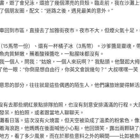
書，遊了會兒泳，還撿了幾個漂亮的貝殼。臨走前，我在沙灘上
了個朋友圈，配文：“迷路之後，遇見最美的意外。”
車回到市區，直接去了加雅街夜市。夜市不大，但煙火氣十足，
魚（15馬幣一份）、還有一杯橘子冰（3馬幣）。沙爹醬是靈魂，
魚肉質鮮嫩，蘸着酸辣醬吃，一點腥味都沒有。
我一個人，問我：“姑娘，一個人來玩啊？” 我點頭。他豎起大
了他一眼：“你倒是想自由行，你英文會說幾句？” 大叔嘿嘿一
意思的部分，往往就是這些偶遇的陌生人，他們讓旅途變得鮮活
我沒有去那些網紅景點排隊拍照，也沒有刻意安排滿滿的行程。大
發呆，拍拍照，或者跟當地人聊聊天。
灘看日落。這次沒有火燒雲，但天空被染成了溫柔的粉紫色，像
着海浪跑，他媽媽在後面喊他小心點，他回頭笑，露出兩颗缺了
地方，看了多少風景，而在於那些意料之外的瞬間——比如被魚