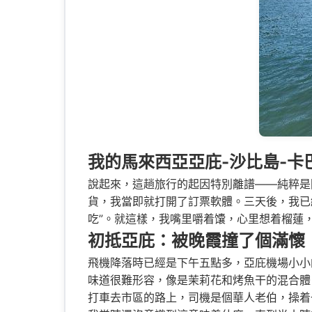
我的馬來西亞亞庇-沙比島-卡
說起來，這趟旅行的起因特別離譜——純粹是
貨，我當即就打開了訂票軟體。三天後，我已
吃”。就這樣，我嘴里嚼着馕，心里想着榴蓮
初抵亞庇：被晚霞撞了個滿懷
飛機降落時已經是下午五點多，亞庇機場小小
味道很難形容，像是茉莉花和烤魚干的混合體
打車去市區的路上，司機是個華人老伯，操着