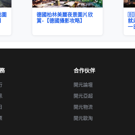
點圖
德國柏林美麗夜景圖片欣

】
賞-【德國攝影攻略】
就
一
務
合作伙伴
行
開元論壇
訊
開元亞超
日
開元物流
票
開元歐淘