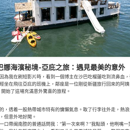
巴娜海濱秘境-亞庇之旅：遇見最美的意外
因為我在刷短影片時，看到一個博主在沙巴吃榴蓮吃到流鼻血，彈
經坐在飛往亞庇的班機上，鄰座是一位剛從新疆旅行回來的阿姨
，開始了這場充滿意外驚喜的旅程。
的，透着一股熱帶城市特有的慵懶氣息。取了行李往外走，熱浪
，但意外地好聞。
一口帶闽南腔的普通話問我：“第一次來啊？”我點頭，他咧嘴一