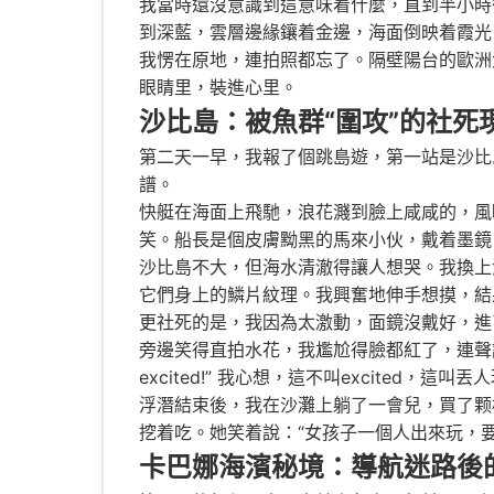
我當時還沒意識到這意味着什麼，直到半小時
到深藍，雲層邊緣鑲着金邊，海面倒映着霞光
我愣在原地，連拍照都忘了。隔壁陽台的歐洲大叔沖
眼睛里，裝進心里。
沙比島：被魚群“圍攻”的社死
第二天一早，我報了個跳島遊，第一站是沙比島
譜。
快艇在海面上飛馳，浪花濺到臉上咸咸的，風
笑。船長是個皮膚黝黑的馬來小伙，戴着墨鏡
沙比島不大，但海水清澈得讓人想哭。我換上
它們身上的鱗片紋理。我興奮地伸手想摸，結
更社死的是，我因為太激動，面鏡沒戴好，進
旁邊笑得直拍水花，我尷尬得臉都紅了，連聲說“Sor
excited!” 我心想，這不叫excited，這叫丟
浮潛結束後，我在沙灘上躺了一會兒，買了颗
挖着吃。她笑着說：“女孩子一個人出來玩，要
卡巴娜海濱秘境：導航迷路後