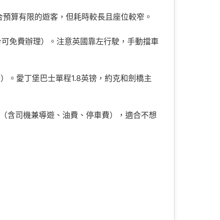
價）。適合預算有限的遊客，但耗時較長且座位較窄。
台可免費辦理）。注意英國靠左行駛，手動擋車
英镑）。愛丁堡巴士單程1.8英镑，約克和劍橋主
/天（含司機兼導遊、油費、停車費），適合不想