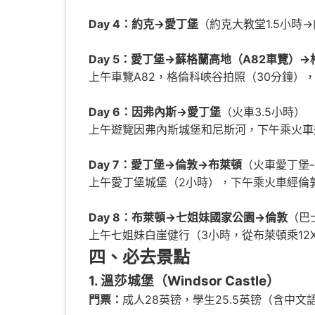
Day 4：約克→愛丁堡
（約克大教堂1.5小時
Day 5：愛丁堡→蘇格蘭高地（A82車覽
上午車覽A82，格倫科峽谷拍照（30分鐘）
Day 6：因弗內斯→愛丁堡
（火車3.5小時）
上午遊覽因弗內斯城堡和尼斯河，下午乘火車
Day 7：愛丁堡→倫敦→布萊頓
（火車愛丁堡-
上午愛丁堡城堡（2小時），下午乘火車經倫
Day 8：布萊頓→七姐妹國家公園→倫敦
（巴
上午七姐妹白崖健行（3小時，從布萊頓乘12X/1
四、必去景點
1. 溫莎城堡（Windsor Castle）
門票：
成人28英镑，學生25.5英镑（含中文