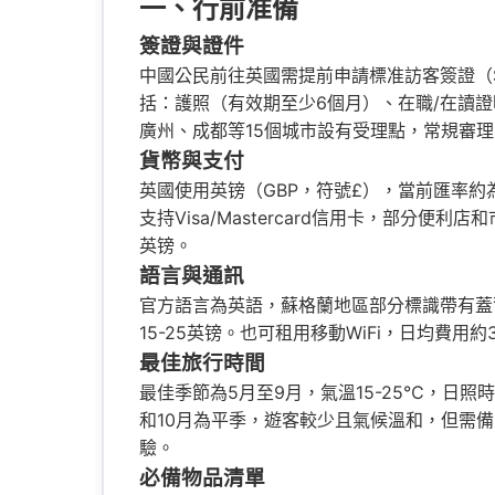
一、行前准備
簽證與證件
中國公民前往英國需提前申請標准訪客簽證（Stan
括：護照（有效期至少6個月）、在職/在讀
廣州、成都等15個城市設有受理點，常規審理
貨幣與支付
英國使用英镑（GBP，符號£），當前匯率約為
支持Visa/Mastercard信用卡，部分便利
英镑。
語言與通訊
官方語言為英語，蘇格蘭地區部分標識帶有蓋爾語。
15-25英镑。也可租用移動WiFi，日均費用
最佳旅行時間
最佳季節為5月至9月，氣溫15-25℃，日照
和10月為平季，遊客較少且氣候溫和，但需
驗。
必備物品清單