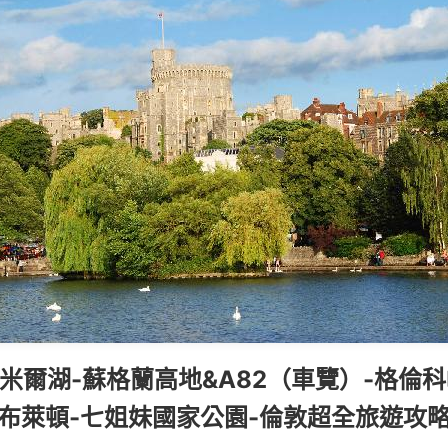
米爾湖-蘇格蘭高地&A82（車覽）-格倫科
-布萊頓-七姐妹國家公園-倫敦超全旅遊攻略 