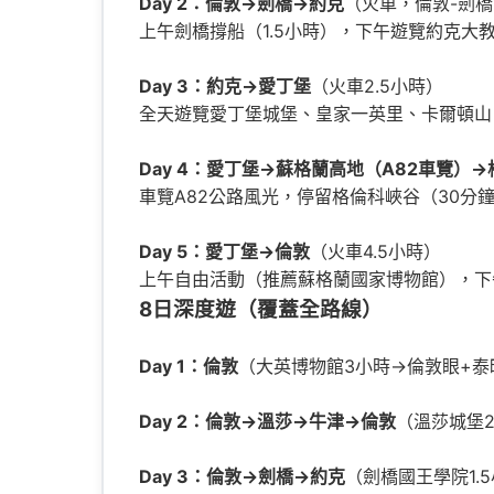
Day 2：倫敦→劍橋→約克
（火車，倫敦-劍橋
上午劍橋撐船（1.5小時），下午遊覽約克大
Day 3：約克→愛丁堡
（火車2.5小時）
全天遊覽愛丁堡城堡、皇家一英里、卡爾頓山
Day 4：愛丁堡→蘇格蘭高地（A82車覽）
車覽A82公路風光，停留格倫科峽谷（30分
Day 5：愛丁堡→倫敦
（火車4.5小時）
上午自由活動（推薦蘇格蘭國家博物館），下
8日深度遊（覆蓋全路線）
Day 1：倫敦
（大英博物館3小時→倫敦眼+泰
Day 2：倫敦→溫莎→牛津→倫敦
（溫莎城堡2
Day 3：倫敦→劍橋→約克
（劍橋國王學院1.