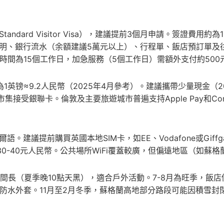
dard Visitor Visa），建議提前3個月申請。簽證費用約
證明、銀行流水（余額建議5萬元以上）、行程單、飯店預訂單及
時間為15個工作日，加急服務（5個工作日）需額外支付約500
1英镑≈9.2人民幣（2025年4月參考）。建議攜帶少量現金（2
店和市集接受銀聯卡。倫敦及主要旅遊城市普遍支持Apple Pay和Con
建議提前購買英國本地SIM卡，如EE、Vodafone或Giffg
約30-40元人民幣。公共場所WiFi覆蓋較廣，但偏遠地區（如蘇
時間長（夏季晚10點天黑），適合戶外活動。7-8月為旺季，飯店價
備防水外套。11月至2月冬季，蘇格蘭高地部分路段可能因積雪