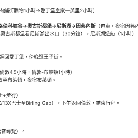
→肉鋪街購物1小時→愛丁堡皇家一英里2小時）
）→格倫科峽谷→奧古斯都堡→尼斯湖→因弗內斯
（包車，夜宿因弗
，奧古斯都堡看尼斯湖出水口（30分鐘），尼斯湖遊船（1小時
返回愛丁堡，傍晚逛王子街。
倫敦4.5小時，倫敦-布萊頓1小時）
敦至布萊頓，夜宿布萊頓。
士+步行）
3X巴士至Birling Gap），下午返回倫敦，結束行程。
語音導覽）。