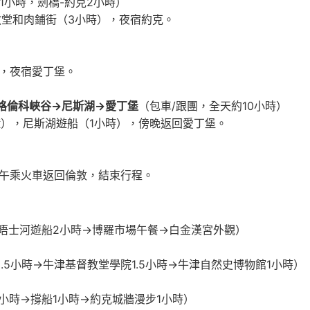
1小時，劍橋-約克2小時）
教堂和肉鋪街（3小時），夜宿約克。
，夜宿愛丁堡。
→格倫科峽谷→尼斯湖→愛丁堡
（包車/跟團，全天約10小時）
鐘），尼斯湖遊船（1小時），傍晚返回愛丁堡。
午乘火車返回倫敦，結束行程。
晤士河遊船2小時→博羅市場午餐→白金漢宮外觀）
.5小時→牛津基督教堂學院1.5小時→牛津自然史博物館1小時）
5小時→撐船1小時→約克城牆漫步1小時）