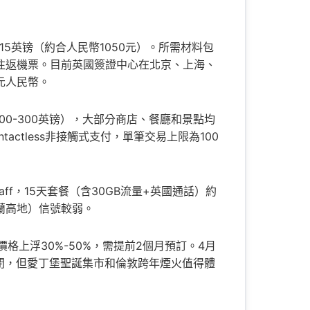
為115英镑（約合人民幣1050元）。所需材料包
往返機票。目前英國簽證中心在北京、上海、
元人民幣。
00-300英镑），大部分商店、餐廳和景點均
tactless非接觸式支付，單筆交易上限為100
aff，15天套餐（含30GB流量+英國通話）約
格蘭高地）信號較弱。
格上浮30%-50%，需提前2個月預訂。4月
封閉，但愛丁堡聖誕集市和倫敦跨年煙火值得體