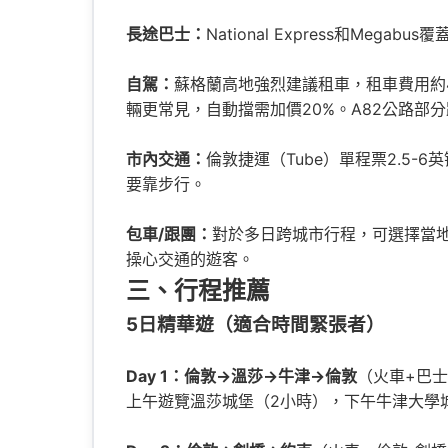
長途巴士：
National Express和M
自駕：
蘇格蘭高地強烈建議租車，租車費用約
輛更常見，自動擋需加價20%。A82公路部
市內交通：
倫敦捷運（Tube）單程票2.5-
要靠步行。
包車/跟團：
對於多日跨城市行程，可選擇當地華
操心交通的遊客。
三、行程推薦
5日精華遊（適合時間緊張者）
Day 1：倫敦→溫莎→牛津→倫敦
（火車+巴士
上午遊覽溫莎城堡（2小時），下午牛津大學