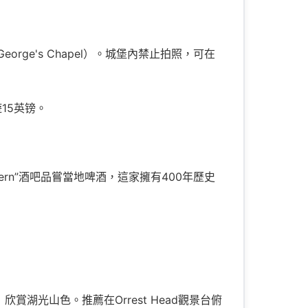
eorge's Chapel）。城堡內禁止拍照，可在
遊15英镑。
avern”酒吧品嘗當地啤酒，這家擁有400年歷史
e）欣賞湖光山色。推薦在Orrest Head觀景台俯