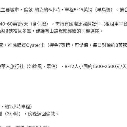
egabus覆蓋主要城市，倫敦-約克約5小時，單程5-15英镑（早鳥
40-60英镑/天（含保險），需持有國際駕照翻譯件（租租車平
分路段狹窄且多彎，建議有山路駕駛經驗的司機選擇。
6英镑，推薦購買Oyster卡（押金7英镑，可儲值，每日封頂約8
人旅行社（如途風、眾信），8-12人小團約1500-2500元
，約2小時車程）
城（3小時），傍晚返回倫敦。