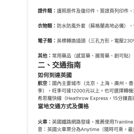
證件類：
護照原件及復印件、簽證頁列印件、
衣物類：
防水防風外套（蘇格蘭高地必備）、
電子類：
英標轉換插頭（三孔方形，電壓23
其他：
常用藥品（感冒藥、腸胃藥、創可貼）
二、交通指南
如何到達英國
航空：
國內主要城市（北京、上海、廣州、香港）
季），旺季可達12000元以上。也可選擇轉
希思羅快線（Heathrow Express，15分鐘
當地交通方式及價格
火車：
英國鐵路網路發達，推薦使用Trainlin
意：英國火車票分為Anytime（隨時可乘，最貴