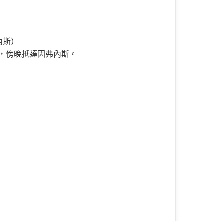
內斯）
），傍晚抵達因弗內斯。