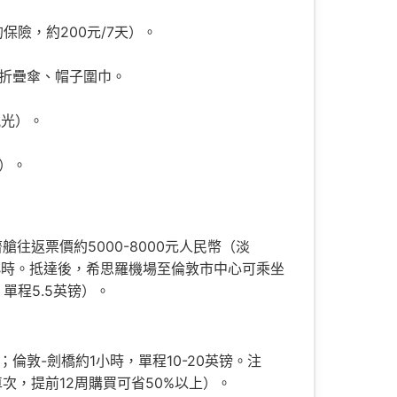
險，約200元/7天）。
折疊傘、帽子圍巾。
風光）。
）。
往返票價約5000-8000元人民幣（淡
6小時。抵達後，希思羅機場至倫敦市中心可乘坐
時，單程5.5英镑）。
镑；倫敦-劍橋約1小時，單程10-20英镑。注
定車次，提前12周購買可省50%以上）。