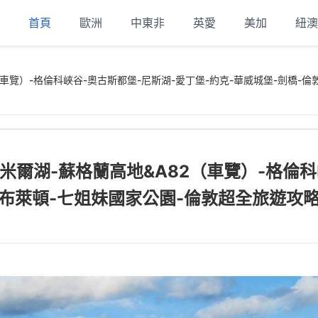
首頁
歐洲
中東非
英愛
美加
紐澳
車覽）-格倫科峽谷-奧古斯都堡-尼斯湖-愛丁堡-約克-華威城堡-劍橋-倫敦
米爾湖-蘇格蘭高地&A82（車覽）-格倫科
-布萊頓-七姐妹國家公園-倫敦超全旅遊攻略 