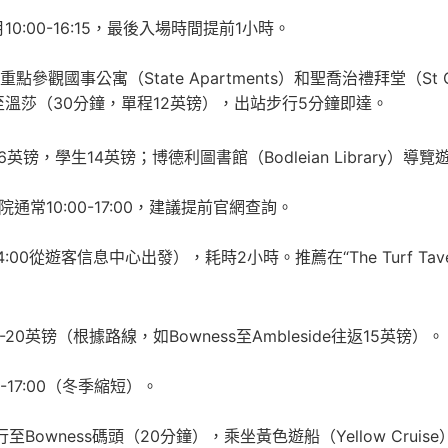
至2月10:00-16:15，最後入場時間提前1小時。
參觀國事公寓（State Apartments）和聖喬治禮拜堂（St G
車至溫莎（30分鐘，單程12英镑），出站步行5分鐘即達。
16英镑，學生14英镑；博德利圖書館（Bodleian Library）導覽
常10:00-17:00，建議提前官網查詢。
4:00從遊客信息中心出發），耗時2小時。推薦在“The Turf T
英镑（根據路線，如Bowness至Ambleside往返15英镑）。
17:00（冬季縮短）。
行至Bowness碼頭（20分鐘），乘坐黃色遊船（Yellow Cruis